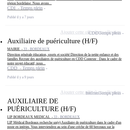
région bordelaise. Nous avons...
CDI - Temps plein
Publié il y a 7 jours
Ajouter cette offre à ma sélection
CDD
Temps plein
Auxiliaire de puériculture (H/F)
MAIRIE -
33 - BORDEAUX
Direction générale éducation, sports et société Direction de la petite enfance et des
familles Recrute des auxiliaires de puériculture en CDD Contexte : Dans le cadre de
notre projet éducatif, nous...
CDD - Temps plein
Publié il y a 9 jours
Ajouter cette offre à ma sélection
Intérim
Temps plein
AUXILIAIRE DE
PUÉRICULTURE (H/F)
LIP BORDEAUX MEDICAL -
33 - BORDEAUX
LIP Médical Bordeaux recherche un(e) Auxiliaire de puériculture dans le cadre d'un
poste en intérim. Vous interviendrez au sein d'une crèche de 60 berceaux sur la