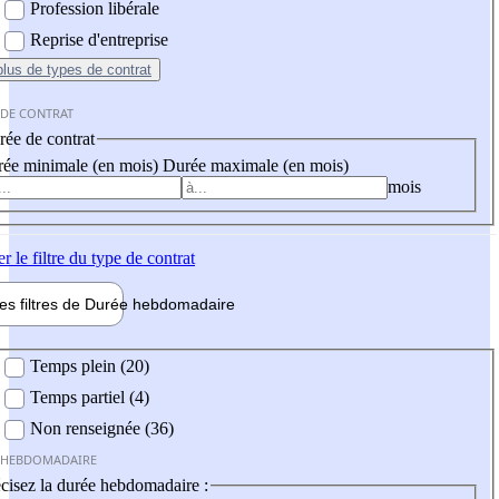
Profession libérale
Reprise d'entreprise
plus
de types de contrat
 DE CONTRAT
ée de contrat
ée minimale (en mois)
Durée maximale (en mois)
mois
er
le filtre du type de contrat
les filtres de
Durée hebdo
madaire
 hebdomadaire
Temps plein (20)
Temps partiel (4)
Non renseignée (36)
 HEBDOMADAIRE
cisez la durée hebdomadaire :