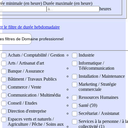
ée minimale (en heure)
Durée maximale (en heure)
heures
er
le filtre de durée hebdomadaire
les filtres de
Domaine pro
fessionnel
ne professionel
Achats / Comptabilité / Gestion
Industrie
Arts / Artisanat d'art
Informatique /
Télécommunication
Banque / Assurance
Installation / Maintenance
Bâtiment / Travaux Publics
Marketing / Stratégie
Commerce / Vente
commerciale
Communication / Multimédia
Ressources Humaines
Conseil / Etudes
Santé (59)
Direction d'entreprise
Secrétariat / Assistanat
Espaces verts et naturels /
Services à la personne / à l
Agriculture / Pêche / Soins aux
collectivité (1)