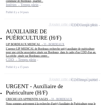
commune de Bordeaux, quartier...
Intérim - Temps plein
Publié il y a 14 jours
Ajouter cette offre à ma sélection
CDD
Temps plein
AUXILIAIRE DE
PUÉRICULTURE (H/F)
LIP BORDEAUX MEDICAL -
33 - BORDEAUX
L'agence LIP MEDICAL de Bordeaux recherche un(e) auxiliaire de puériculture
pour une crèche associative située sur Bordeaux, dans le cadre d'un CDD d'un an.
La crèche, située sur Bordeaux centre...
CDD - Temps plein
Publié il y a 15 jours
Ajouter cette offre à ma sélection
CDI
Temps partiel
URGENT - Auxiliaire de
Puériculture (H/F)
CRECHE LES APPRENTIS SAGES -
33 - BORDEAUX
Nous sommes activement à la recherche d'un(e) Auxiliaire de Puériculture pour le