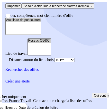
Imprimer
Besoin d'aide sur la recherche d'offres d'emploi ?
Métier, compétence, mot-clé, numéro d'offre
Lieu de travail
Distance autour du lieu choisi
Rechercher
des offres
Créer une alerte
Qui sont n
icher uniquement
 offres France Travail
Cette action recharge la liste des offres
les filtres de
Date de création
de l'offre