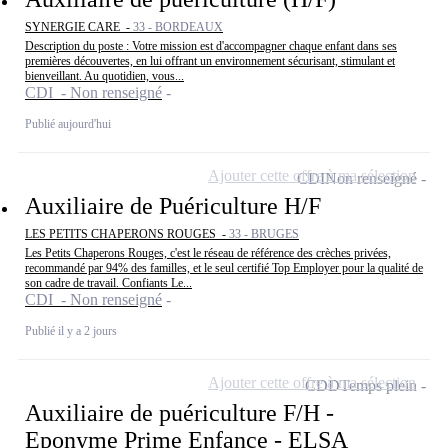
SYNERGIE CARE -
33 - BORDEAUX
Description du poste : Votre mission est d'accompagner chaque enfant dans ses
premières découvertes, en lui offrant un environnement sécurisant, stimulant et
bienveillant. Au quotidien, vous...
CDI - Non renseigné
Publié aujourd'hui
Ajouter cette offre à ma sélection
CDI
Non renseigné
Auxiliaire de Puériculture H/F
LES PETITS CHAPERONS ROUGES -
33 - BRUGES
Les Petits Chaperons Rouges, c'est le réseau de référence des crèches privées,
recommandé par 94% des familles, et le seul certifié Top Employer pour la qualité de
son cadre de travail. Confiants Le...
CDI - Non renseigné
Publié il y a 2 jours
Ajouter cette offre à ma sélection
CDD
Temps plein
Auxiliaire de puériculture F/H -
Eponyme Prime Enfance - ELSA