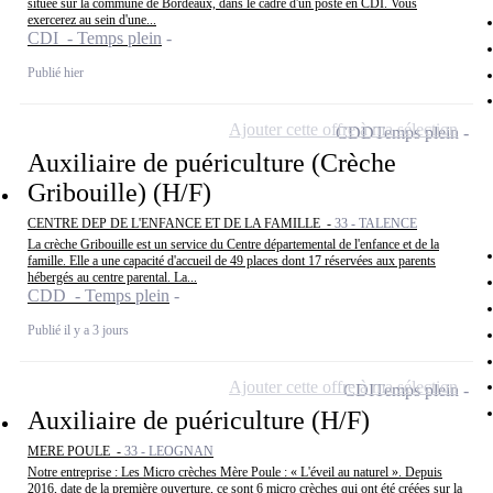
située sur la commune de Bordeaux, dans le cadre d'un poste en CDI. Vous
exercerez au sein d'une...
CDI - Temps plein
Publié hier
Ajouter cette offre à ma sélection
CDD
Temps plein
Auxiliaire de puériculture (Crèche
Gribouille) (H/F)
CENTRE DEP DE L'ENFANCE ET DE LA FAMILLE -
33 - TALENCE
La crèche Gribouille est un service du Centre départemental de l'enfance et de la
famille. Elle a une capacité d'accueil de 49 places dont 17 réservées aux parents
hébergés au centre parental. La...
CDD - Temps plein
Publié il y a 3 jours
Ajouter cette offre à ma sélection
CDI
Temps plein
Auxiliaire de puériculture (H/F)
MERE POULE -
33 - LEOGNAN
Notre entreprise : Les Micro crèches Mère Poule : « L'éveil au naturel ». Depuis
2016, date de la première ouverture, ce sont 6 micro crèches qui ont été créées sur la