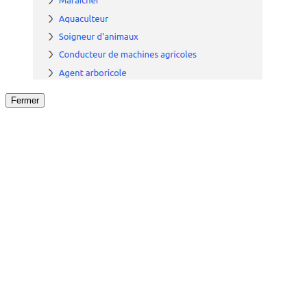
Fermer
Fermer
le détail de l'offre
/
Offre
sur
Offre précéden