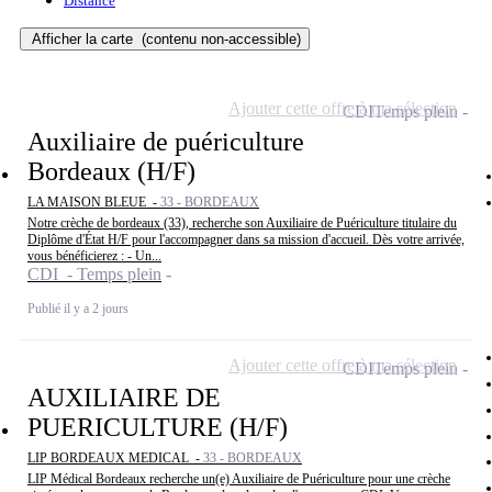
Distance
Afficher la carte
(contenu non-accessible)
Ajouter cette offre à ma sélection
CDI
Temps plein
Auxiliaire de puériculture
Bordeaux (H/F)
LA MAISON BLEUE -
33 - BORDEAUX
Notre crèche de bordeaux (33), recherche son Auxiliaire de Puériculture titulaire du
Diplôme d'État H/F pour l'accompagner dans sa mission d'accueil. Dès votre arrivée,
vous bénéficierez : - Un...
CDI - Temps plein
Publié il y a 2 jours
Ajouter cette offre à ma sélection
CDI
Temps plein
AUXILIAIRE DE
PUERICULTURE (H/F)
LIP BORDEAUX MEDICAL -
33 - BORDEAUX
LIP Médical Bordeaux recherche un(e) Auxiliaire de Puériculture pour une crèche