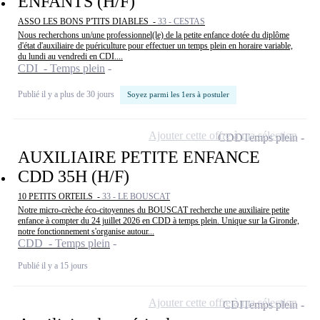
ENFANTS (H/F)
ASSO LES BONS P'TITS DIABLES -
33 - CESTAS
Nous recherchons un/une professionnel(le) de la petite enfance dotée du diplôme
d'état d'auxiliaire de puériculture pour effectuer un temps plein en horaire variable,
du lundi au vendredi en CDI....
CDI - Temps plein
Publié il y a plus de 30 jours
Soyez parmi les 1ers à postuler
Ajouter cette offre à ma sélection
CDD
Temps plein
AUXILIAIRE PETITE ENFANCE
CDD 35H (H/F)
10 PETITS ORTEILS -
33 - LE BOUSCAT
Notre micro-crèche éco-citoyennes du BOUSCAT recherche une auxiliaire petite
enfance à compter du 24 juillet 2026 en CDD à temps plein. Unique sur la Gironde,
notre fonctionnement s'organise autour...
CDD - Temps plein
Publié il y a 15 jours
Ajouter cette offre à ma sélection
CDI
Temps plein