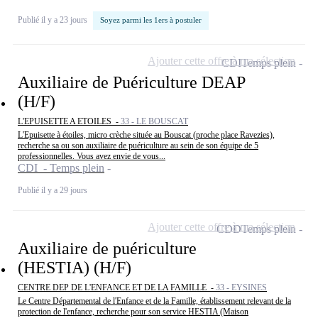
Publié il y a 23 jours
Soyez parmi les 1ers à postuler
Ajouter cette offre à ma sélection
CDI
Temps plein
Auxiliaire de Puériculture DEAP
(H/F)
L'EPUISETTE A ETOILES -
33 - LE BOUSCAT
L'Epuisette à étoiles, micro crèche située au Bouscat (proche place Ravezies),
recherche sa ou son auxiliaire de puériculture au sein de son équipe de 5
professionnelles. Vous avez envie de vous...
CDI - Temps plein
Publié il y a 29 jours
Ajouter cette offre à ma sélection
CDD
Temps plein
Auxiliaire de puériculture
(HESTIA) (H/F)
CENTRE DEP DE L'ENFANCE ET DE LA FAMILLE -
33 - EYSINES
Le Centre Départemental de l'Enfance et de la Famille, établissement relevant de la
protection de l'enfance, recherche pour son service HESTIA (Maison