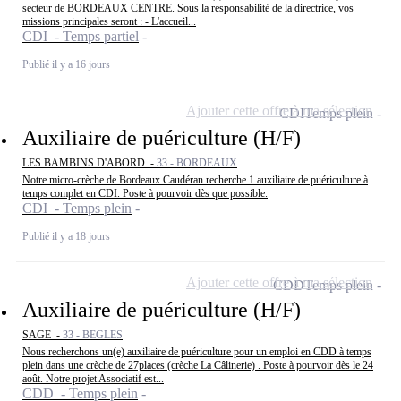
secteur de BORDEAUX CENTRE. Sous la responsabilité de la directrice, vos
missions principales seront : - L'accueil...
CDI - Temps partiel
Publié il y a 16 jours
Ajouter cette offre à ma sélection
CDI
Temps plein
Auxiliaire de puériculture (H/F)
LES BAMBINS D'ABORD -
33 - BORDEAUX
Notre micro-crèche de Bordeaux Caudéran recherche 1 auxiliaire de puériculture à
temps complet en CDI. Poste à pourvoir dès que possible.
CDI - Temps plein
Publié il y a 18 jours
Ajouter cette offre à ma sélection
CDD
Temps plein
Auxiliaire de puériculture (H/F)
SAGE -
33 - BEGLES
Nous recherchons un(e) auxiliaire de puériculture pour un emploi en CDD à temps
plein dans une crèche de 27places (crèche La Câlinerie) . Poste à pourvoir dès le 24
août. Notre projet Associatif est...
CDD - Temps plein