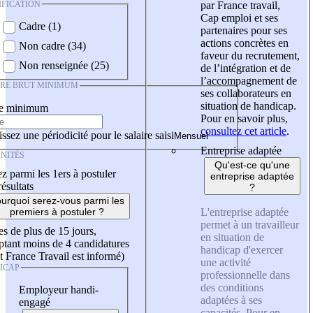
IFICATION
par France travail,
Cap emploi et ses
Cadre (1)
partenaires pour ses
actions concrètes en
Non cadre (34)
faveur du recrutement,
Non renseignée (25)
de l’intégration et de
l’accompagnement de
IRE BRUT MINIMUM
ses collaborateurs en
situation de handicap.
re minimum
Pour en savoir plus,
consultez cet article
.
ssez une périodicité pour le salaire saisi
Entreprise adaptée
NITÉS
Qu'est-ce qu'une
z parmi les 1ers à postuler
entreprise adaptée
résultats
?
urquoi serez-vous parmi les
L'entreprise adaptée
premiers à postuler ?
permet à un travailleur
es de plus de 15 jours,
en situation de
tant moins de 4 candidatures
handicap d'exercer
t France Travail est informé)
une activité
ICAP
professionnelle dans
des conditions
Employeur handi-
adaptées à ses
engagé
capacités. Pour en