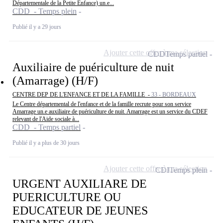
Départementale de la Petite Enfance) un.e...
CDD - Temps plein
Publié il y a 29 jours
Ajouter cette offre à ma sélection
CDD
Temps partiel
Auxiliaire de puériculture de nuit
(Amarrage) (H/F)
CENTRE DEP DE L'ENFANCE ET DE LA FAMILLE -
33 - BORDEAUX
Le Centre départemental de l'enfance et de la famille recrute pour son service
Amarrage un.e auxiliaire de puériculture de nuit. Amarrage est un service du CDEF
relevant de l'Aide sociale à...
CDD - Temps partiel
Publié il y a plus de 30 jours
Ajouter cette offre à ma sélection
CDI
Temps plein
URGENT AUXILIARE DE
PUERICULTURE OU
EDUCATEUR DE JEUNES