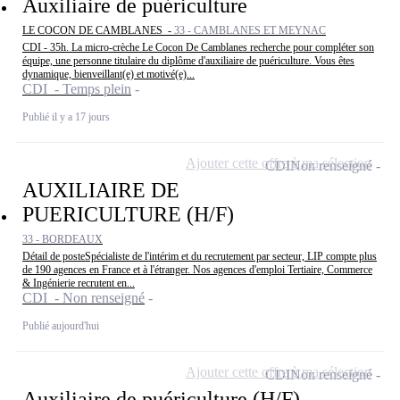
Auxiliaire de puériculture
LE COCON DE CAMBLANES -
33 - CAMBLANES ET MEYNAC
CDI - 35h. La micro-crèche Le Cocon De Camblanes recherche pour compléter son
équipe, une personne titulaire du diplôme d'auxiliaire de puériculture. Vous êtes
dynamique, bienveillant(e) et motivé(e)...
CDI - Temps plein
Publié il y a 17 jours
Ajouter cette offre à ma sélection
CDI
Non renseigné
AUXILIAIRE DE
PUERICULTURE (H/F)
33 - BORDEAUX
Détail de posteSpécialiste de l'intérim et du recrutement par secteur, LIP compte plus
de 190 agences en France et à l'étranger. Nos agences d'emploi Tertiaire, Commerce
& Ingénierie recrutent en...
CDI - Non renseigné
Publié aujourd'hui
Ajouter cette offre à ma sélection
CDI
Non renseigné
Auxiliaire de puériculture (H/F)