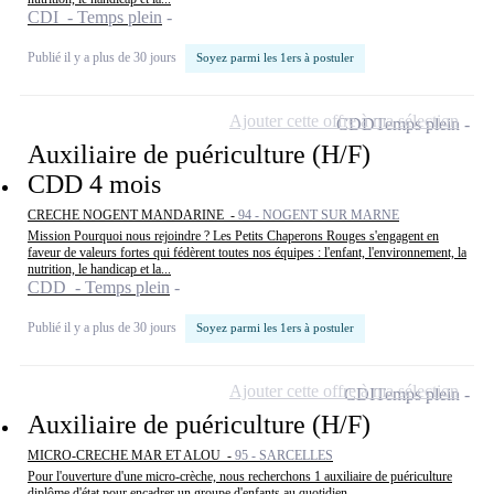
CDI - Temps plein
Publié il y a plus de 30 jours
Soyez parmi les 1ers à postuler
Ajouter cette offre à ma sélection
CDD
Temps plein
Auxiliaire de puériculture (H/F)
CDD 4 mois
CRECHE NOGENT MANDARINE -
94 - NOGENT SUR MARNE
Mission Pourquoi nous rejoindre ? Les Petits Chaperons Rouges s'engagent en
faveur de valeurs fortes qui fédèrent toutes nos équipes : l'enfant, l'environnement, la
nutrition, le handicap et la...
CDD - Temps plein
Publié il y a plus de 30 jours
Soyez parmi les 1ers à postuler
Ajouter cette offre à ma sélection
CDI
Temps plein
Auxiliaire de puériculture (H/F)
MICRO-CRECHE MAR ET ALOU -
95 - SARCELLES
Pour l'ouverture d'une micro-crèche, nous recherchons 1 auxiliaire de puériculture
diplôme d'état pour encadrer un groupe d'enfants au quotidien.