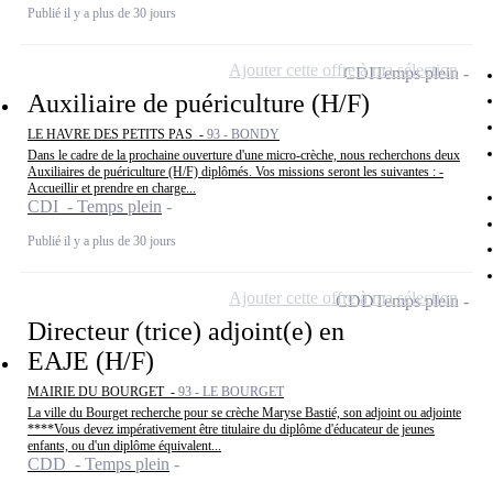
Publié il y a plus de 30 jours
Ajouter cette offre à ma sélection
CDI
Temps plein
Auxiliaire de puériculture (H/F)
LE HAVRE DES PETITS PAS -
93 - BONDY
Dans le cadre de la prochaine ouverture d'une micro-crèche, nous recherchons deux
Auxiliaires de puériculture (H/F) diplômés. Vos missions seront les suivantes : -
Accueillir et prendre en charge...
CDI - Temps plein
Publié il y a plus de 30 jours
Ajouter cette offre à ma sélection
CDD
Temps plein
Directeur (trice) adjoint(e) en
EAJE (H/F)
MAIRIE DU BOURGET -
93 - LE BOURGET
La ville du Bourget recherche pour se crèche Maryse Bastié, son adjoint ou adjointe
****Vous devez impérativement être titulaire du diplôme d'éducateur de jeunes
enfants, ou d'un diplôme équivalent...
CDD - Temps plein