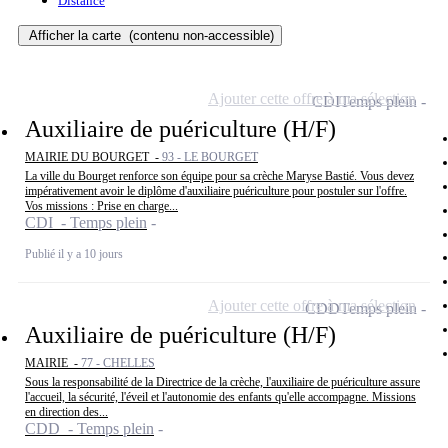
Distance
Afficher la carte
(contenu non-accessible)
Ajouter cette offre à ma sélection
CDI
Temps plein
Auxiliaire de puériculture (H/F)
MAIRIE DU BOURGET -
93 - LE BOURGET
La ville du Bourget renforce son équipe pour sa crèche Maryse Bastié. Vous devez
impérativement avoir le diplôme d'auxiliaire puériculture pour postuler sur l'offre.
Vos missions : Prise en charge...
CDI - Temps plein
Publié il y a 10 jours
Ajouter cette offre à ma sélection
CDD
Temps plein
Auxiliaire de puériculture (H/F)
MAIRIE -
77 - CHELLES
Sous la responsabilité de la Directrice de la crèche, l'auxiliaire de puériculture assure
l'accueil, la sécurité, l'éveil et l'autonomie des enfants qu'elle accompagne. Missions
en direction des...
CDD - Temps plein