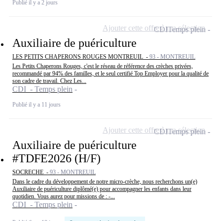
Publié il y a 2 jours
Ajouter cette offre à ma sélection
CDI
Temps plein
Auxiliaire de puériculture
LES PETITS CHAPERONS ROUGES MONTREUIL -
93 - MONTREUIL
Les Petits Chaperons Rouges, c'est le réseau de référence des crèches privées,
recommandé par 94% des familles, et le seul certifié Top Employer pour la qualité de
son cadre de travail. Chez Les...
CDI - Temps plein
Publié il y a 11 jours
Ajouter cette offre à ma sélection
CDI
Temps plein
Auxiliaire de puériculture
#TDFE2026 (H/F)
SOCRECHE -
93 - MONTREUIL
Dans le cadre du développement de notre micro-crèche, nous recherchons un(e)
Auxiliaire de puériculture diplômé(e) pour accompagner les enfants dans leur
quotidien. Vous aurez pour missions de : -...
CDI - Temps plein