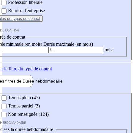
Profession libérale
Reprise d'entreprise
plus
de types de contrat
 DE CONTRAT
ée de contrat
ée minimale (en mois)
Durée maximale (en mois)
mois
er
le filtre du type de contrat
les filtres de
Durée hebdo
madaire
 hebdomadaire
Temps plein (47)
Temps partiel (3)
Non renseignée (124)
 HEBDOMADAIRE
cisez la durée hebdomadaire :