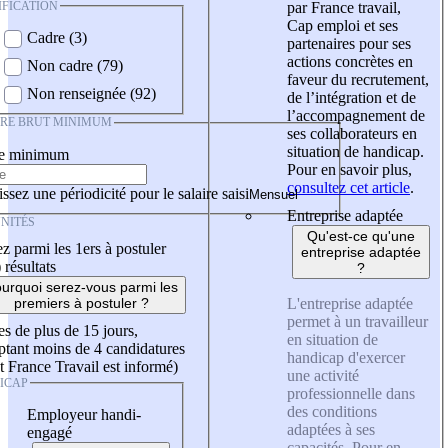
IFICATION
par France travail,
Cap emploi et ses
Cadre (3)
partenaires pour ses
actions concrètes en
Non cadre (79)
faveur du recrutement,
Non renseignée (92)
de l’intégration et de
l’accompagnement de
IRE BRUT MINIMUM
ses collaborateurs en
situation de handicap.
re minimum
Pour en savoir plus,
consultez cet article
.
ssez une périodicité pour le salaire saisi
Entreprise adaptée
NITÉS
Qu'est-ce qu'une
z parmi les 1ers à postuler
entreprise adaptée
)
résultats
?
urquoi serez-vous parmi les
L'entreprise adaptée
premiers à postuler ?
permet à un travailleur
es de plus de 15 jours,
en situation de
tant moins de 4 candidatures
handicap d'exercer
t France Travail est informé)
une activité
ICAP
professionnelle dans
des conditions
Employeur handi-
adaptées à ses
engagé
capacités. Pour en