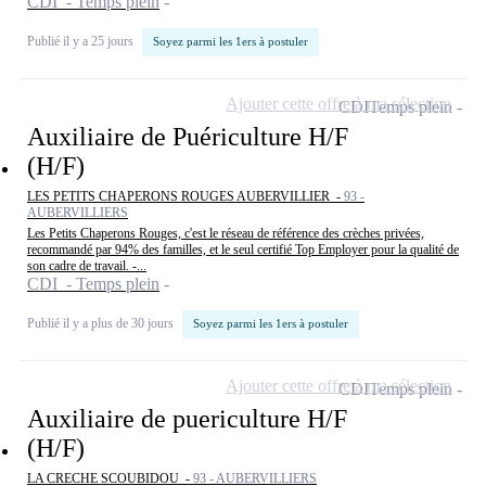
CDI - Temps plein
Publié il y a 25 jours
Soyez parmi les 1ers à postuler
Ajouter cette offre à ma sélection
CDI
Temps plein
Auxiliaire de Puériculture H/F
(H/F)
LES PETITS CHAPERONS ROUGES AUBERVILLIER -
93 -
AUBERVILLIERS
Les Petits Chaperons Rouges, c'est le réseau de référence des crèches privées,
recommandé par 94% des familles, et le seul certifié Top Employer pour la qualité de
son cadre de travail. -...
CDI - Temps plein
Publié il y a plus de 30 jours
Soyez parmi les 1ers à postuler
Ajouter cette offre à ma sélection
CDI
Temps plein
Auxiliaire de puericulture H/F
(H/F)
LA CRECHE SCOUBIDOU -
93 - AUBERVILLIERS