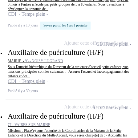
3 mois à l'entrée à l'école par petits groupes de 5 à 10 enfants. Nous travaillons à
développer l'autonomie de...
CDI - Temps plein
Publié il y a 18 jours
Soyez parmi les 1ers à postuler
Ajouter cette offre à ma sélection
CDI
Temps plein
Auxiliaire de puériculture (H/F)
MAIRIE -
93 - NOISY LE GRAND
Sous l'autorité hiérarchique du Directeur de la structure d'accueil petite enfance, vos
missions principales sont les suivantes : - Assurer l'accueil et l'accompagnement des
enfants et des...
CDI - Temps plein
Publié il y a 30 jours
Ajouter cette offre à ma sélection
CDD
Temps plein
Auxiliaire de puériculture (H/F)
77 - VAIRES SUR MARNE
Missions : Placé(e) sous l'autorité de la Coordinatrice de la Maison de la Petite
Enfance et la Directrice du Multi-Accueil, vous serez chargé(e) de : - Accueillir les