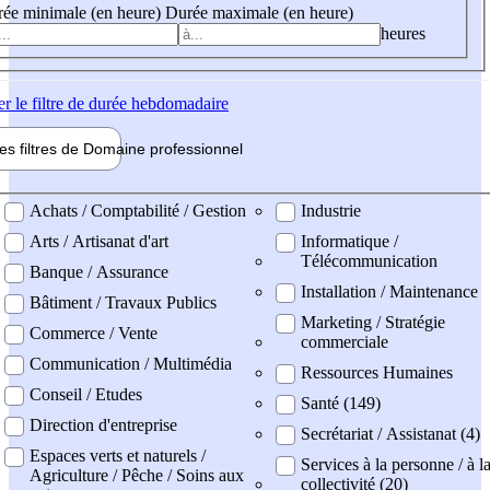
ée minimale (en heure)
Durée maximale (en heure)
heures
er
le filtre de durée hebdomadaire
les filtres de
Domaine pro
fessionnel
ne professionel
Achats / Comptabilité / Gestion
Industrie
Arts / Artisanat d'art
Informatique /
Télécommunication
Banque / Assurance
Installation / Maintenance
Bâtiment / Travaux Publics
Marketing / Stratégie
Commerce / Vente
commerciale
Communication / Multimédia
Ressources Humaines
Conseil / Etudes
Santé (149)
Direction d'entreprise
Secrétariat / Assistanat (4)
Espaces verts et naturels /
Services à la personne / à l
Agriculture / Pêche / Soins aux
collectivité (20)