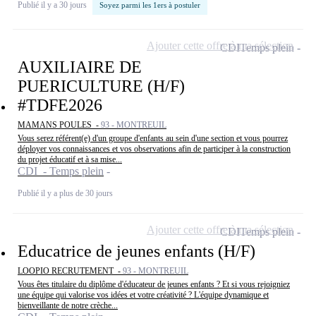
Publié il y a 30 jours
Soyez parmi les 1ers à postuler
Ajouter cette offre à ma sélection
CDI
Temps plein
AUXILIAIRE DE
PUERICULTURE (H/F)
#TDFE2026
MAMANS POULES -
93 - MONTREUIL
Vous serez référent(e) d'un groupe d'enfants au sein d'une section et vous pourrez
déployer vos connaissances et vos observations afin de participer à la construction
du projet éducatif et à sa mise...
CDI - Temps plein
Publié il y a plus de 30 jours
Ajouter cette offre à ma sélection
CDI
Temps plein
Educatrice de jeunes enfants (H/F)
LOOPIO RECRUTEMENT -
93 - MONTREUIL
Vous êtes titulaire du diplôme d'éducateur de jeunes enfants ? Et si vous rejoigniez
une équipe qui valorise vos idées et votre créativité ? L'équipe dynamique et
bienveillante de notre crèche...