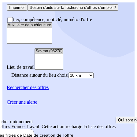
Imprimer
Besoin d'aide sur la recherche d'offres d'emploi ?
Métier, compétence, mot-clé, numéro d'offre
Lieu de travail
Distance autour du lieu choisi
Rechercher
des offres
Créer une alerte
Qui sont n
icher uniquement
 offres France Travail
Cette action recharge la liste des offres
les filtres de
Date de création
de l'offre