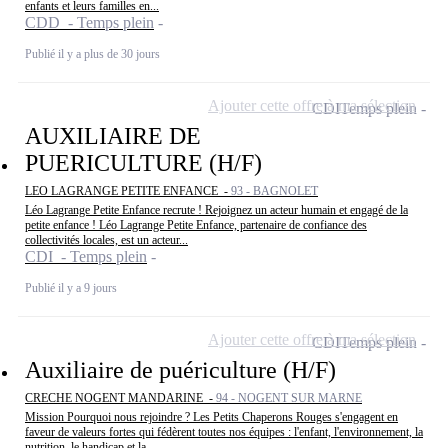
enfants et leurs familles en...
CDD - Temps plein
Publié il y a plus de 30 jours
Ajouter cette offre à ma sélection
CDI
Temps plein
AUXILIAIRE DE
PUERICULTURE (H/F)
LEO LAGRANGE PETITE ENFANCE -
93 - BAGNOLET
Léo Lagrange Petite Enfance recrute ! Rejoignez un acteur humain et engagé de la
petite enfance ! Léo Lagrange Petite Enfance, partenaire de confiance des
collectivités locales, est un acteur...
CDI - Temps plein
Publié il y a 9 jours
Ajouter cette offre à ma sélection
CDI
Temps plein
Auxiliaire de puériculture (H/F)
CRECHE NOGENT MANDARINE -
94 - NOGENT SUR MARNE
Mission Pourquoi nous rejoindre ? Les Petits Chaperons Rouges s'engagent en
faveur de valeurs fortes qui fédèrent toutes nos équipes : l'enfant, l'environnement, la
nutrition, le handicap et la...