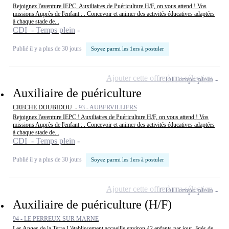
Rejoignez l'aventure IEPC, Auxiliaires de Puériculture H/F, on vous attend ! Vos
missions Auprès de l'enfant : . Concevoir et animer des activités éducatives adaptées
à chaque stade de...
CDI - Temps plein
Publié il y a plus de 30 jours
Soyez parmi les 1ers à postuler
Ajouter cette offre à ma sélection
CDI
Temps plein
Auxiliaire de puériculture
CRECHE DOUBIDOU -
93 - AUBERVILLIERS
Rejoignez l'aventure IEPC ! Auxiliaires de Puériculture H/F, on vous attend ! Vos
missions Auprès de l'enfant : . Concevoir et animer des activités éducatives adaptées
à chaque stade de...
CDI - Temps plein
Publié il y a plus de 30 jours
Soyez parmi les 1ers à postuler
Ajouter cette offre à ma sélection
CDI
Temps plein
Auxiliaire de puériculture (H/F)
94 - LE PERREUX SUR MARNE
Les Anges de la Terre L'établissement accueille environ 42 enfants par jour, âgés de