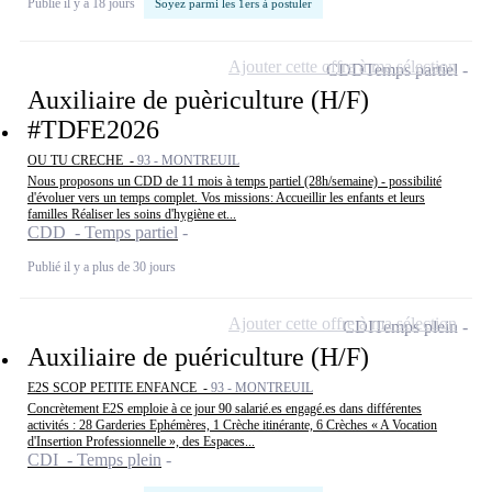
Publié il y a 18 jours
Soyez parmi les 1ers à postuler
Ajouter cette offre à ma sélection
CDD
Temps partiel
Auxiliaire de puèriculture (H/F)
#TDFE2026
OU TU CRECHE -
93 - MONTREUIL
Nous proposons un CDD de 11 mois à temps partiel (28h/semaine) - possibilité
d'évoluer vers un temps complet. Vos missions: Accueillir les enfants et leurs
familles Réaliser les soins d'hygiène et...
CDD - Temps partiel
Publié il y a plus de 30 jours
Ajouter cette offre à ma sélection
CDI
Temps plein
Auxiliaire de puériculture (H/F)
E2S SCOP PETITE ENFANCE -
93 - MONTREUIL
Concrètement E2S emploie à ce jour 90 salarié.es engagé.es dans différentes
activités : 28 Garderies Ephémères, 1 Crèche itinérante, 6 Crèches « A Vocation
d'Insertion Professionnelle », des Espaces...
CDI - Temps plein