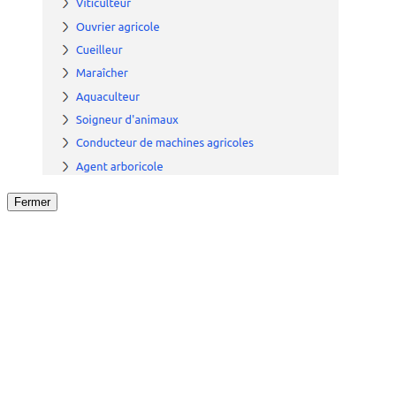
Fermer
Fermer
le détail de l'offre
/
Offre
sur
Offre précéden