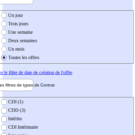
e création de l'offre
Un jour
Trois jours
Une semaine
Deux semaines
Un mois
Toutes les offres
er
le filtre de date de création de l'offre
les filtres de types de
Contrat
de contrat
CDI (1)
CDD (3)
Intérim
CDI Intérimaire