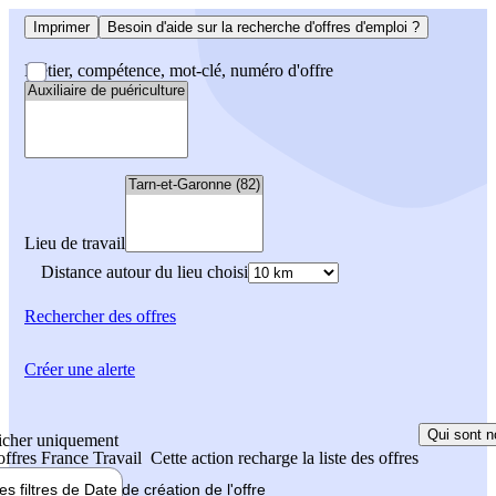
Imprimer
Besoin d'aide sur la recherche d'offres d'emploi ?
Métier, compétence, mot-clé, numéro d'offre
Lieu de travail
Distance autour du lieu choisi
Rechercher
des offres
Créer une alerte
Qui sont n
icher uniquement
 offres France Travail
Cette action recharge la liste des offres
les filtres de
Date de création
de l'offre