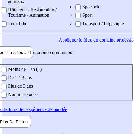
animaux
Spectacle
Hôtellerie - Restauration /
Tourisme / Animation
Sport
Immobilier
Transport / Logistique
Appliquer
le filtre du domaine professi
es filtres liés à l'
Expérience
demandée
ience demandée
Moins de 1 an (1)
De 1 à 3 ans
Plus de 3 ans
Non renseignée
er
le filtre de l'expérience demandée
Plus De
Filtres