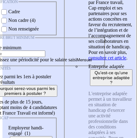
IFICATION
par France travail,
Cap emploi et ses
Cadre
partenaires pour ses
actions concrètes en
Non cadre (4)
faveur du recrutement,
Non renseignée
de l’intégration et de
l’accompagnement de
IRE BRUT MINIMUM
ses collaborateurs en
situation de handicap.
re minimum
Pour en savoir plus,
consultez cet article
.
ssez une périodicité pour le salaire saisi
Entreprise adaptée
NITÉS
Qu'est-ce qu'une
z parmi les 1ers à postuler
entreprise adaptée
résultats
?
urquoi serez-vous parmi les
L'entreprise adaptée
premiers à postuler ?
permet à un travailleur
es de plus de 15 jours,
en situation de
tant moins de 4 candidatures
handicap d'exercer
t France Travail est informé)
une activité
ICAP
professionnelle dans
des conditions
Employeur handi-
adaptées à ses
engagé (1)
capacités. Pour en