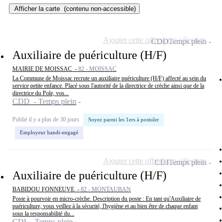
Afficher la carte
(contenu non-accessible)
Ajouter cette offre à ma sélection
CDD
Temps plein
Auxiliaire de puériculture (H/F)
MAIRIE DE MOISSAC -
82 - MOISSAC
La Commune de Moissac recrute un auxiliaire puériculture (H/F) affecté au sein du
service petite enfance. Placé sous l'autorité de la directrice de crèche ainsi que de la
directrice du Pole, vos...
CDD - Temps plein
Publié il y a plus de 30 jours
Soyez parmi les 1ers à postuler
Employeur handi-engagé
Ajouter cette offre à ma sélection
CDI
Temps plein
Auxiliaire de puériculture (H/F)
BABIDOU FONNEUVE -
82 - MONTAUBAN
Poste à pourvoir en micro-crèche. Description du poste : En tant qu'Auxiliaire de
puériculture, vous veillez à la sécurité, l'hygiène et au bien être de chaque enfant
sous la responsabilité du...
CDI - Temps plein