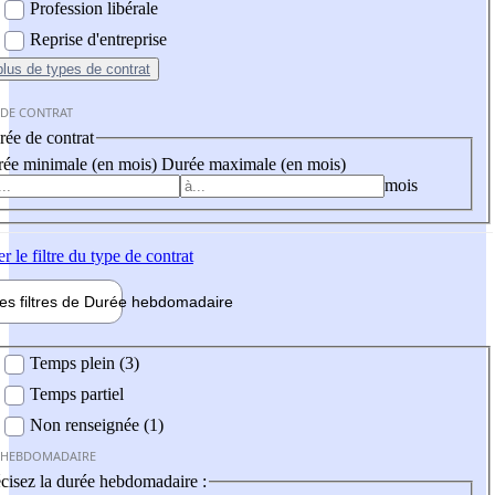
Profession libérale
Reprise d'entreprise
plus
de types de contrat
 DE CONTRAT
ée de contrat
ée minimale (en mois)
Durée maximale (en mois)
mois
er
le filtre du type de contrat
les filtres de
Durée hebdo
madaire
 hebdomadaire
Temps plein (3)
Temps partiel
Non renseignée (1)
 HEBDOMADAIRE
cisez la durée hebdomadaire :