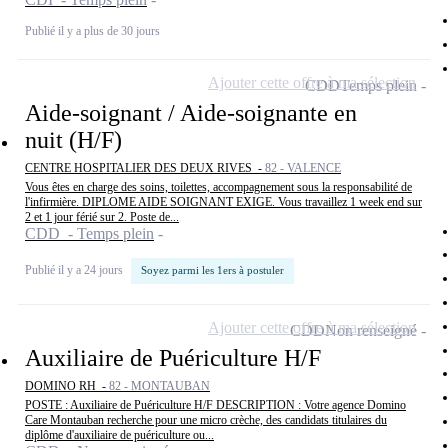
Publié il y a plus de 30 jours
Ajouter cette offre à ma sélection
CDD
Temps plein
Aide-soignant / Aide-soignante en
nuit (H/F)
CENTRE HOSPITALIER DES DEUX RIVES -
82 - VALENCE
Vous êtes en charge des soins, toilettes, accompagnement sous la responsabilité de
l'infirmière. DIPLOME AIDE SOIGNANT EXIGE. Vous travaillez 1 week end sur
2 et 1 jour férié sur 2. Poste de...
CDD - Temps plein
Publié il y a 24 jours
Soyez parmi les 1ers à postuler
Ajouter cette offre à ma sélection
CDD
Non renseigné
Auxiliaire de Puériculture H/F
DOMINO RH -
82 - MONTAUBAN
POSTE : Auxiliaire de Puériculture H/F DESCRIPTION : Votre agence Domino
Care Montauban recherche pour une micro crèche, des candidats titulaires du
diplôme d'auxiliaire de puériculture ou...