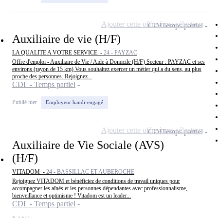
Ajouter cette offre à ma sélection
CDI
Temps partiel
Auxiliaire de vie (H/F)
LA QUALITE A VOTRE SERVICE -
24 - PAYZAC
Offre d'emploi - Auxiliaire de Vie / Aide à Domicile (H/F) Secteur : PAYZAC et ses
environs (rayon de 15 km) Vous souhaitez exercer un métier qui a du sens, au plus
proche des personnes. Rejoignez...
CDI - Temps partiel
Publié hier
Employeur handi-engagé
Ajouter cette offre à ma sélection
CDI
Temps partiel
Auxiliaire de Vie Sociale (AVS)
(H/F)
VITADOM -
24 - BASSILLAC ET AUBEROCHE
Rejoignez VITADOM et bénéficiez de conditions de travail uniques pour
accompagner les aînés et les personnes dépendantes avec professionnalisme,
bienveillance et optimisme ! Vitadom est un leader...
CDI - Temps partiel