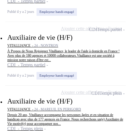
CDI - Temps partiel
Publié il y a 2 jours
Employeur handi-engagé
Ajouter cette offre à ma sélection
CDI
Temps partiel
Auxiliaire de vie (H/F)
VITALLIANCE -
24 - NONTRON
À Propos de Nous Rejoignez Vitalliance, le leader de l'aide à domicile en France !
Avec plus de 180 agences et 10000 collaborateurs.Vitalliance est une société à
mission notre raison d'être est...
CDI - Temps partiel
Publié il y a 2 jours
Employeur handi-engagé
Ajouter cette offre à ma sélection
CDI
Temps plein
Auxiliaire de vie (H/F)
VITALLIANCE -
24 - MAREUIL EN PERIGORD
Depuis 20 ans, Vitalliance accompagne les personnes âgées et en situation de
handicap avec plus de 177 agences en France. Nous recherchons un(e) Auxiliaire de
Vie motivé(e) pour accompagner nos...
CDI - Temps plein