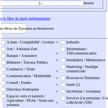
heures
er
le filtre de durée hebdomadaire
les filtres de
Domaine pro
fessionnel
ne professionel
Achats / Comptabilité / Gestion
Industrie
Arts / Artisanat d'art
Informatique /
Télécommunication
Banque / Assurance
Installation / Maintenance
Bâtiment / Travaux Publics
Marketing / Stratégie
Commerce / Vente
commerciale
Communication / Multimédia
Ressources Humaines
Conseil / Etudes
Santé (2)
Direction d'entreprise
Secrétariat / Assistanat
Espaces verts et naturels /
Services à la personne / à l
Agriculture / Pêche / Soins aux
collectivité (108)
animaux