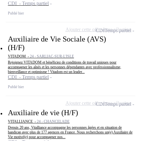
CDI - Temps partiel
Publié hier
Ajouter cette offre à ma sélection
CDI
Temps partiel
Auxiliaire de Vie Sociale (AVS)
(H/F)
VITADOM -
24 - SARLIAC-SUR-L'ISLE
Rejoignez VITADOM et bénéficiez de conditions de travail uniques pour
accompagner les aînés et les personnes dépendantes avec professionnalisme,
bienveillance et optimisme ! Vitadom est un leader...
CDI - Temps partiel
Publié hier
Ajouter cette offre à ma sélection
CDI
Temps partiel
Auxiliaire de vie (H/F)
VITALLIANCE -
24 - CHANCELADE
Depuis 20 ans, Vitalliance accompagne les personnes âgées et en situation de
handicap avec plus de 177 agences en France. Nous recherchons un(e) Auxiliaire de
Vie motivé(e) pour accompagner nos...