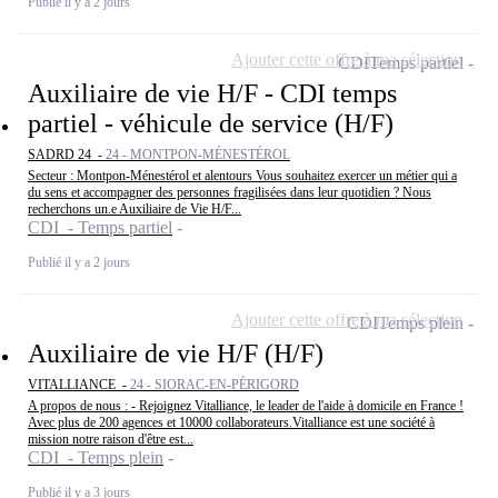
Publié il y a 2 jours
Ajouter cette offre à ma sélection
CDI
Temps partiel
Auxiliaire de vie H/F - CDI temps
partiel - véhicule de service (H/F)
SADRD 24 -
24 - MONTPON-MÉNESTÉROL
Secteur : Montpon-Ménestérol et alentours Vous souhaitez exercer un métier qui a
du sens et accompagner des personnes fragilisées dans leur quotidien ? Nous
recherchons un.e Auxiliaire de Vie H/F...
CDI - Temps partiel
Publié il y a 2 jours
Ajouter cette offre à ma sélection
CDI
Temps plein
Auxiliaire de vie H/F (H/F)
VITALLIANCE -
24 - SIORAC-EN-PÉRIGORD
A propos de nous : - Rejoignez Vitalliance, le leader de l'aide à domicile en France !
Avec plus de 200 agences et 10000 collaborateurs.Vitalliance est une société à
mission notre raison d'être est...
CDI - Temps plein
Publié il y a 3 jours