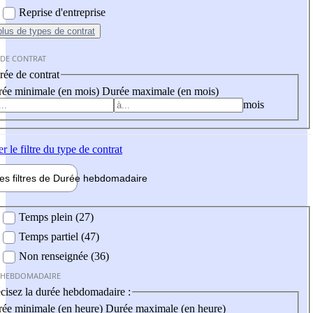
Reprise d'entreprise
plus
de types de contrat
 DE CONTRAT
ée de contrat
ée minimale (en mois)
Durée maximale (en mois)
mois
er
le filtre du type de contrat
les filtres de
Durée hebdo
madaire
 hebdomadaire
Temps plein (27)
Temps partiel (47)
Non renseignée (36)
 HEBDOMADAIRE
cisez la durée hebdomadaire :
ée minimale (en heure)
Durée maximale (en heure)