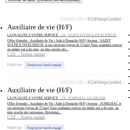
Ajouter cette offre à ma sélection
CDI
Temps partiel
Auxiliaire de vie (H/F)
LA QUALITE A VOTRE SERVICE -
24 - SAINT-SULPICE-D'EXCIDEUIL
Offre d'emploi - Auxiliaire de Vie / Aide à Domicile (H/F) Secteur : SAINT
SULPICE D'EXCIDEUIL et ses environs (rayon de 15 km) Vous souhaitez exercer
un métier qui a du sens, au plus proche des...
CDI - Temps partiel
Publié hier
Employeur handi-engagé
Ajouter cette offre à ma sélection
CDI
Temps partiel
Auxiliaire de vie (H/F)
LA QUALITE A VOTRE SERVICE -
24 - JUMILHAC-LE-GRAND
Offre d'emploi - Auxiliaire de Vie / Aide à Domicile (H/F) Secteur : JUMILHAC et
ses environs (rayon de 15 km) Vous souhaitez exercer un métier qui a du sens, au
plus proche des personnes. Rejoignez...
CDI - Temps partiel
Publié hier
Employeur handi-engagé