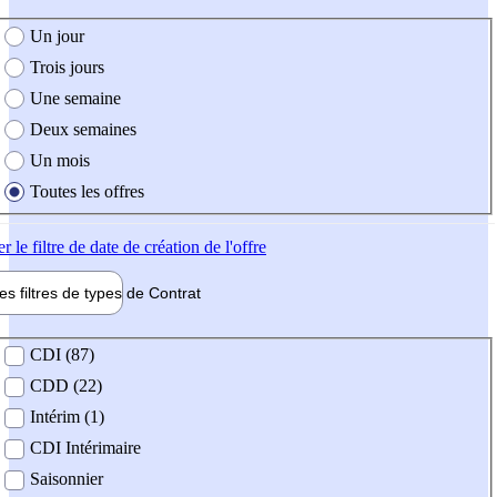
e création de l'offre
Un jour
Trois jours
Une semaine
Deux semaines
Un mois
Toutes les offres
er
le filtre de date de création de l'offre
les filtres de types de
Contrat
de contrat
CDI (87)
CDD (22)
Intérim (1)
CDI Intérimaire
Saisonnier