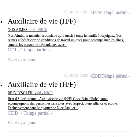
Ajouter cette offre à ma sélection
CDI
Temps partiel
Auxiliaire de vie (H/F)
NOS AIMES -
06 - NICE
Nos Aimés, le maintien à domicile qui réussit à toute la famille ! Rejoignez Nos
Aimés et bénéficiez de conditions de travail uniques pour accompagner les aînés,
comme les personnes dépendantes avec...
CDI - Temps partiel
Publié il y a 3 jours
Ajouter cette offre à ma sélection
CDD
Temps partiel
Auxiliaire de vie (H/F)
BRIN D'SOLEIL -
06 - NICE
Brin d'Soleil recrute - Auxiliaire de vie (H/F) Chez Brin d'Soleil, nous
accompagnons des personnes sensibles avec respect, bienveillance et écoute.
Exclusivement dans le quartier de Nice Riquier...
CDD - Temps partiel
Publié il y a 4 jours