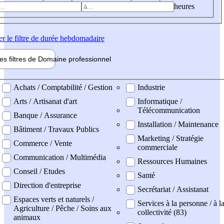
heures
er
le filtre de durée hebdomadaire
les filtres de
Domaine pro
fessionnel
ne professionel
Achats / Comptabilité / Gestion
Industrie
Arts / Artisanat d'art
Informatique /
Télécommunication
Banque / Assurance
Installation / Maintenance
Bâtiment / Travaux Publics
Marketing / Stratégie
Commerce / Vente
commerciale
Communication / Multimédia
Ressources Humaines
Conseil / Etudes
Santé
Direction d'entreprise
Secrétariat / Assistanat
Espaces verts et naturels /
Services à la personne / à l
Agriculture / Pêche / Soins aux
collectivité (83)
animaux