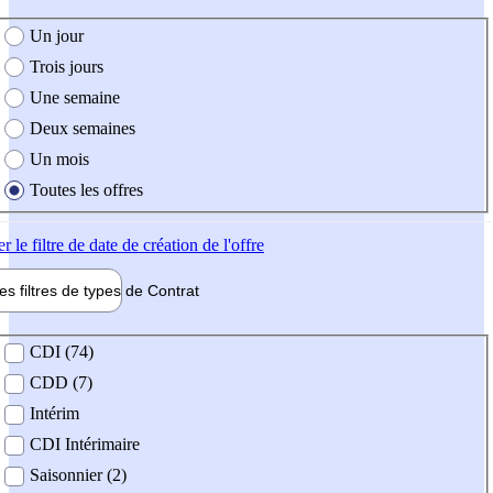
e création de l'offre
Un jour
Trois jours
Une semaine
Deux semaines
Un mois
Toutes les offres
er
le filtre de date de création de l'offre
les filtres de types de
Contrat
de contrat
CDI (74)
CDD (7)
Intérim
CDI Intérimaire
Saisonnier (2)