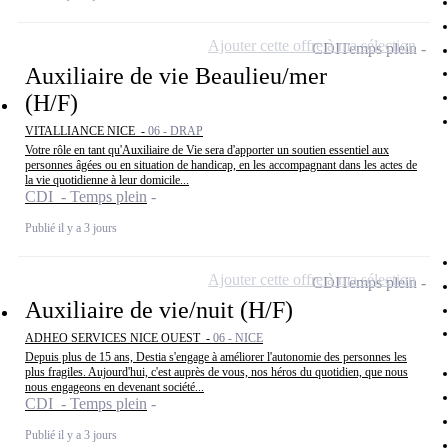
Ajouter cette offre à ma sélection
CDI
Temps plein
Auxiliaire de vie Beaulieu/mer
(H/F)
VITALLIANCE NICE -
06 - DRAP
Votre rôle en tant qu'Auxiliaire de Vie sera d'apporter un soutien essentiel aux
personnes âgées ou en situation de handicap, en les accompagnant dans les actes de
la vie quotidienne à leur domicile...
CDI - Temps plein
Publié il y a 3 jours
Ajouter cette offre à ma sélection
CDI
Temps plein
Auxiliaire de vie/nuit (H/F)
ADHEO SERVICES NICE OUEST -
06 - NICE
Depuis plus de 15 ans, Destia s'engage à améliorer l'autonomie des personnes les
plus fragiles. Aujourd'hui, c'est auprès de vous, nos héros du quotidien, que nous
nous engageons en devenant société...
CDI - Temps plein
Publié il y a 3 jours