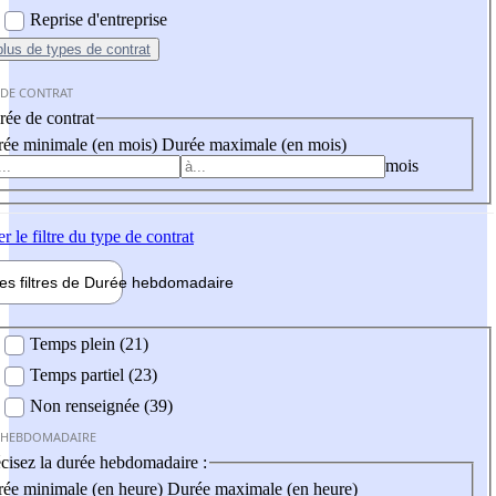
Reprise d'entreprise
plus
de types de contrat
 DE CONTRAT
ée de contrat
ée minimale (en mois)
Durée maximale (en mois)
mois
er
le filtre du type de contrat
les filtres de
Durée hebdo
madaire
 hebdomadaire
Temps plein (21)
Temps partiel (23)
Non renseignée (39)
 HEBDOMADAIRE
cisez la durée hebdomadaire :
ée minimale (en heure)
Durée maximale (en heure)