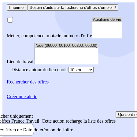
Imprimer
Besoin d'aide sur la recherche d'offres d'emploi ?
Métier, compétence, mot-clé, numéro d'offre
Lieu de travail
Distance autour du lieu choisi
Rechercher
des offres
Créer une alerte
Qui sont n
icher uniquement
 offres France Travail
Cette action recharge la liste des offres
les filtres de
Date de création
de l'offre