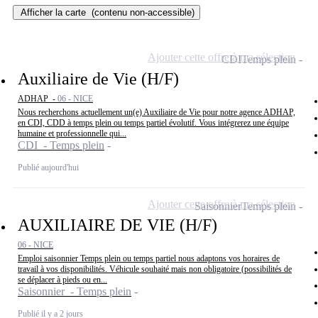
Afficher la carte
(contenu non-accessible)
Ajouter cette offre à ma sélection
CDI
Temps plein
Auxiliaire de Vie (H/F)
ADHAP -
06 - NICE
Nous recherchons actuellement un(e) Auxiliaire de Vie pour notre agence ADHAP,
en CDI, CDD à temps plein ou temps partiel évolutif. Vous intégrerez une équipe
humaine et professionnelle qui...
CDI - Temps plein
Publié aujourd'hui
Ajouter cette offre à ma sélection
Saisonnier
Temps plein
AUXILIAIRE DE VIE (H/F)
06 - NICE
Emploi saisonnier Temps plein ou temps partiel nous adaptons vos horaires de
travail à vos disponibilités. Véhicule souhaité mais non obligatoire (possibilités de
se déplacer à pieds ou en...
Saisonnier - Temps plein
Publié il y a 2 jours