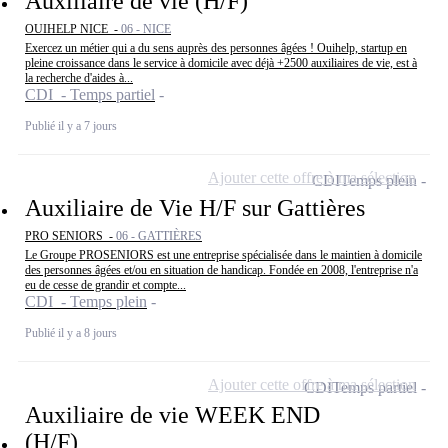
Auxiliaire de vie (H/F)
OUIHELP NICE -
06 - NICE
Exercez un métier qui a du sens auprès des personnes âgées ! Ouihelp, startup en
pleine croissance dans le service à domicile avec déjà +2500 auxiliaires de vie, est à
la recherche d'aides à...
CDI - Temps partiel
Publié il y a 7 jours
Ajouter cette offre à ma sélection
CDI
Temps plein
Auxiliaire de Vie H/F sur Gattières
PRO SENIORS -
06 - GATTIÈRES
Le Groupe PROSENIORS est une entreprise spécialisée dans le maintien à domicile
des personnes âgées et/ou en situation de handicap. Fondée en 2008, l'entreprise n'a
eu de cesse de grandir et compte...
CDI - Temps plein
Publié il y a 8 jours
Ajouter cette offre à ma sélection
CDI
Temps partiel
Auxiliaire de vie WEEK END
(H/F)