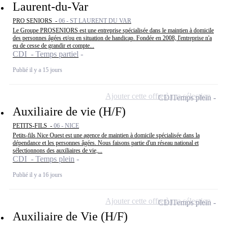
Laurent-du-Var
PRO SENIORS -
06 - ST LAURENT DU VAR
Le Groupe PROSENIORS est une entreprise spécialisée dans le maintien à domicile
des personnes âgées et/ou en situation de handicap. Fondée en 2008, l'entreprise n'a
eu de cesse de grandir et compte...
CDI - Temps partiel
Publié il y a 15 jours
Ajouter cette offre à ma sélection
CDI
Temps plein
Auxiliaire de vie (H/F)
PETITS-FILS -
06 - NICE
Petits-fils Nice Ouest est une agence de maintien à domicile spécialisée dans la
dépendance et les personnes âgées. Nous faisons partie d'un réseau national et
sélectionnons des auxiliaires de vie,...
CDI - Temps plein
Publié il y a 16 jours
Ajouter cette offre à ma sélection
CDI
Temps plein
Auxiliaire de Vie (H/F)