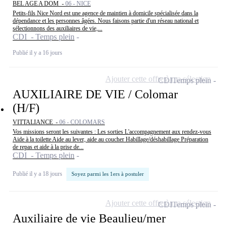
BEL AGE A DOM -
06 - NICE
Petits-fils Nice Nord est une agence de maintien à domicile spécialisée dans la
dépendance et les personnes âgées. Nous faisons partie d'un réseau national et
sélectionnons des auxiliaires de vie,...
CDI - Temps plein
Publié il y a 16 jours
Ajouter cette offre à ma sélection
CDI
Temps plein
AUXILIAIRE DE VIE / Colomar
(H/F)
VITTALIANCE -
06 - COLOMARS
Vos missions seront les suivantes : Les sorties L'accompagnement aux rendez-vous
Aide à la toilette Aide au lever, aide au coucher Habillage/déshabillage Préparation
de repas et aide à la prise de...
CDI - Temps plein
Publié il y a 18 jours
Soyez parmi les 1ers à postuler
Ajouter cette offre à ma sélection
CDI
Temps plein
Auxiliaire de vie Beaulieu/mer