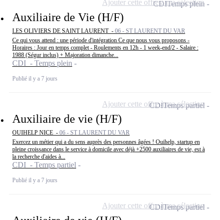
Ajouter cette offre à ma sélection
CDI
Temps plein
Auxiliaire de Vie (H/F)
LES OLIVIERS DE SAINT LAURENT -
06 - ST LAURENT DU VAR
Ce qui vous attend : une période d'intégration Ce que nous vous proposons -
Horaires : Jour en temps complet - Roulements en 12h - 1 week-end/2 - Salaire :
1988 (Ségur inclus) + Majoration dimanche...
CDI - Temps plein
Publié il y a 7 jours
Ajouter cette offre à ma sélection
CDI
Temps partiel
Auxiliaire de vie (H/F)
OUIHELP NICE -
06 - ST LAURENT DU VAR
Exercez un métier qui a du sens auprès des personnes âgées ! Ouihelp, startup en
pleine croissance dans le service à domicile avec déjà +2500 auxiliaires de vie, est à
la recherche d'aides à...
CDI - Temps partiel
Publié il y a 7 jours
Ajouter cette offre à ma sélection
CDI
Temps partiel