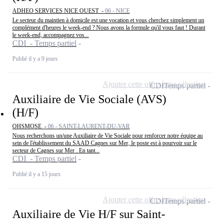
ADHEO SERVICES NICE OUEST -
06 - NICE
Le secteur du maintien à domicile est une vocation et vous cherchez simplement un
complément d'heures le week-end ? Nous avons la formule qu'il vous faut ! Durant
le week-end, accompagnez vos...
CDI - Temps partiel
Publié il y a 9 jours
Ajouter cette offre à ma sélection
CDI
Temps partiel
Auxiliaire de Vie Sociale (AVS)
(H/F)
OHSMOSE -
06 - SAINT-LAURENT-DU-VAR
Nous recherchons un/une Auxiliaire de Vie Sociale pour renforcer notre équipe au
sein de l'établissement du SAAD Cagnes sur Mer, le poste est à pourvoir sur le
secteur de Cagnes sur Mer . En tant...
CDI - Temps partiel
Publié il y a 15 jours
Ajouter cette offre à ma sélection
CDI
Temps partiel
Auxiliaire de Vie H/F sur Saint-