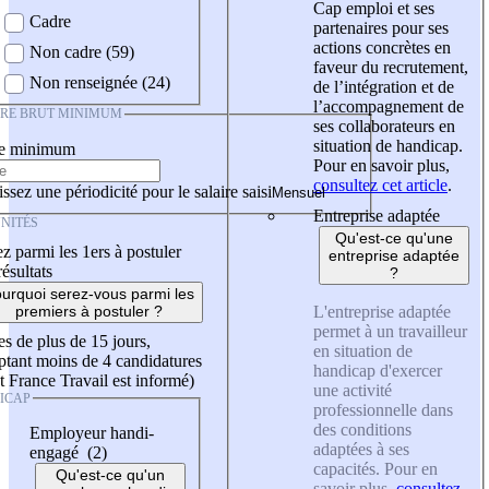
Cap emploi et ses
Cadre
partenaires pour ses
actions concrètes en
Non cadre (59)
faveur du recrutement,
Non renseignée (24)
de l’intégration et de
l’accompagnement de
IRE BRUT MINIMUM
ses collaborateurs en
situation de handicap.
re minimum
Pour en savoir plus,
consultez cet article
.
ssez une périodicité pour le salaire saisi
Entreprise adaptée
NITÉS
Qu'est-ce qu'une
z parmi les 1ers à postuler
entreprise adaptée
résultats
?
urquoi serez-vous parmi les
L'entreprise adaptée
premiers à postuler ?
permet à un travailleur
es de plus de 15 jours,
en situation de
tant moins de 4 candidatures
handicap d'exercer
t France Travail est informé)
une activité
ICAP
professionnelle dans
des conditions
Employeur handi-
adaptées à ses
engagé (2)
capacités. Pour en
Qu'est-ce qu'un
savoir plus,
consultez