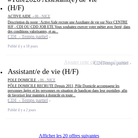
(H/F)
ACTIVE AIDE -
06 - NICE
Description du poste : Active Aide recrute une Auxiliaire de vie sur Nice CENTRE
H/F - CDI OU CDD JOB ETE Vous souhaitez exercer votre métier avec fierté, dans
des conditions valorisantes, et au...
CDI - Temps partiel
Publié il y a 18 jours
Ajouter cette offre à ma sélection
CDI
Temps partiel
Assistant/e de vie (H/F)
POLE DOMICILE -
06 - NICE
PÔLE DOMICILE RECRUTE Depuis 2011, Pôle Domicile accompagne les
personnes âgées et les personnes en situation de handicap dans leur quotidien, afin
de favoriser leur maintien à domicile en toute...
CDI - Temps partiel
Publié il y a 2 jours
Afficher les 20 offres suivantes