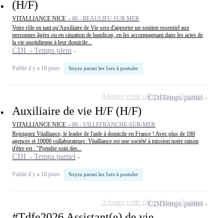
(H/F)
VITALLIANCE NICE -
06 - BEAULIEU SUR MER
Votre rôle en tant qu'Auxiliaire de Vie sera d'apporter un soutien essentiel aux
personnes âgées ou en situation de handicap, en les accompagnant dans les actes de
la vie quotidienne à leur domicile...
CDI - Temps plein
Publié il y a 18 jours
Soyez parmi les 1ers à postuler
Ajouter cette offre à ma sélection
CDI
Temps partiel
Auxiliaire de vie H/F (H/F)
VITALLIANCE NICE -
06 - VILLEFRANCHE-SUR-MER
Rejoignez Vitalliance, le leader de l'aide à domicile en France ! Avec plus de 180
agences et 10000 collaborateurs. Vitalliance est une société à mission notre raison
d'être est : "Prendre soin des...
CDI - Temps partiel
Publié il y a 18 jours
Soyez parmi les 1ers à postuler
Ajouter cette offre à ma sélection
CDI
Temps partiel
#Tdfe2026 Assistant(e) de vie