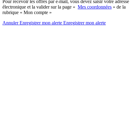
Pour recevoir les offres par e-mail, vous devez saisir votre adresse
électronique et la valider sur la page «
Mes coordonnées
» de la
rubrique « Mon compte »
Annuler
Enregistrer mon alerte
Enregistrer
mon alerte