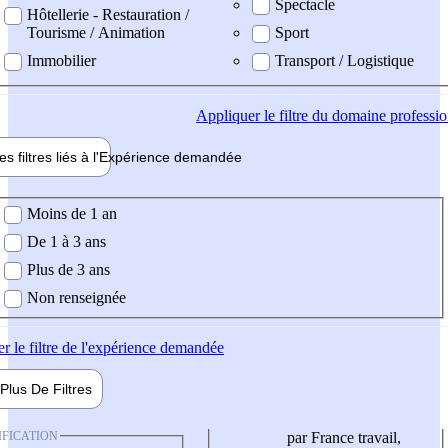
Spectacle
Hôtellerie - Restauration /
Tourisme / Animation
Sport
Immobilier
Transport / Logistique
Appliquer
le filtre du domaine professi
es filtres liés à l'
Expérience
demandée
ience demandée
Moins de 1 an
De 1 à 3 ans
Plus de 3 ans
Non renseignée
er
le filtre de l'expérience demandée
Plus De
Filtres
IFICATION
par France travail,