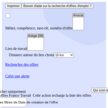
Imprimer
Besoin d'aide sur la recherche d'offres d'emploi ?
Métier, compétence, mot-clé, numéro d'offre
Lieu de travail
Distance autour du lieu choisi
Rechercher
des offres
Créer une alerte
Qui sont n
icher uniquement
 offres France Travail
Cette action recharge la liste des offres
les filtres de
Date de création
de l'offre