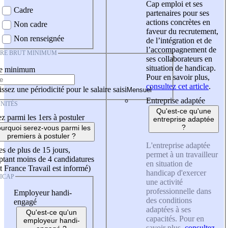
Cap emploi et ses
Cadre
partenaires pour ses
actions concrètes en
Non cadre
faveur du recrutement,
Non renseignée
de l’intégration et de
l’accompagnement de
IRE BRUT MINIMUM
ses collaborateurs en
situation de handicap.
re minimum
Pour en savoir plus,
consultez cet article
.
ssez une périodicité pour le salaire saisi
Entreprise adaptée
NITÉS
Qu'est-ce qu'une
z parmi les 1ers à postuler
entreprise adaptée
?
urquoi serez-vous parmi les
premiers à postuler ?
L'entreprise adaptée
es de plus de 15 jours,
permet à un travailleur
tant moins de 4 candidatures
en situation de
t France Travail est informé)
handicap d'exercer
ICAP
une activité
professionnelle dans
Employeur handi-
des conditions
engagé
adaptées à ses
Qu'est-ce qu'un
capacités. Pour en
employeur handi-
savoir plus,
consultez