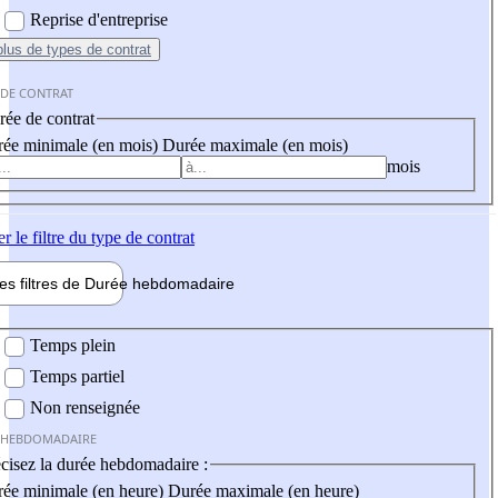
Reprise d'entreprise
plus
de types de contrat
 DE CONTRAT
ée de contrat
ée minimale (en mois)
Durée maximale (en mois)
mois
er
le filtre du type de contrat
les filtres de
Durée hebdo
madaire
 hebdomadaire
Temps plein
Temps partiel
Non renseignée
 HEBDOMADAIRE
cisez la durée hebdomadaire :
ée minimale (en heure)
Durée maximale (en heure)