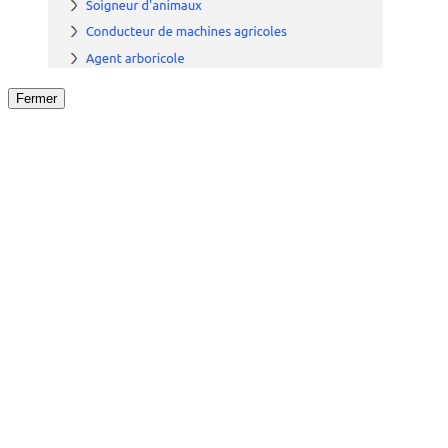
Fermer
Fermer
le détail de l'offre
/
Offre
sur
Offre précéden