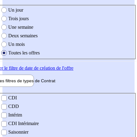
e création de l'offre
Un jour
Trois jours
Une semaine
Deux semaines
Un mois
Toutes les offres
er
le filtre de date de création de l'offre
les filtres de types de
Contrat
de contrat
CDI
CDD
Intérim
CDI Intérimaire
Saisonnier