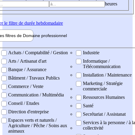
heures
er
le filtre de durée hebdomadaire
les filtres de
Domaine pro
fessionnel
ne professionel
Achats / Comptabilité / Gestion
Industrie
Arts / Artisanat d'art
Informatique /
Télécommunication
Banque / Assurance
Installation / Maintenance
Bâtiment / Travaux Publics
Marketing / Stratégie
Commerce / Vente
commerciale
Communication / Multimédia
Ressources Humaines
Conseil / Etudes
Santé
Direction d'entreprise
Secrétariat / Assistanat
Espaces verts et naturels /
Services à la personne / à l
Agriculture / Pêche / Soins aux
collectivité
animaux