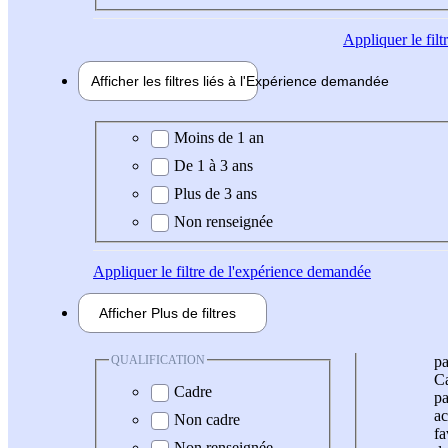
Appliquer
le fil
Afficher les filtres liés à l'
Expérience
demandée
Expérience demandée
Moins de 1 an
De 1 à 3 ans
Plus de 3 ans
Non renseignée
Appliquer
le filtre de l'expérience demandée
Afficher
Plus de
filtres
QUALIFICATION
pa
Ca
Cadre
pa
ac
Non cadre
fa
Non renseignée