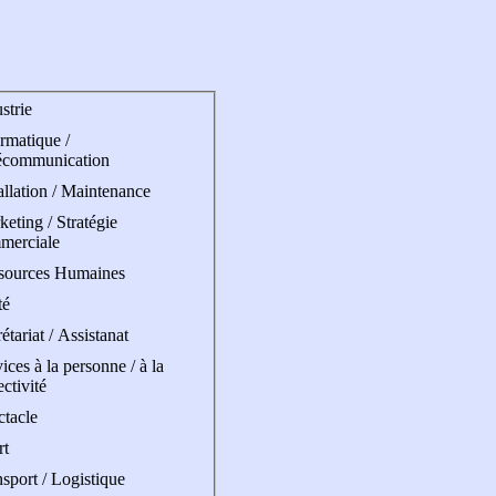
strie
rmatique /
écommunication
allation / Maintenance
eting / Stratégie
merciale
sources Humaines
té
étariat / Assistanat
ices à la personne / à la
ectivité
ctacle
rt
sport / Logistique