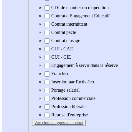
CDI de chantier ou d'opération
Contrat d'Engagement Educatif
Contrat intermittent
Contrat pacte
Contrat d'usage
CUI - CAE
CUI - CIE
Engagement à servir dans la réserve
Franchise
Insertion par l'activ.éco.
Portage salarial
Profession commerciale
Profession libérale
Reprise d'entreprise
Voir plus
de types de contrat