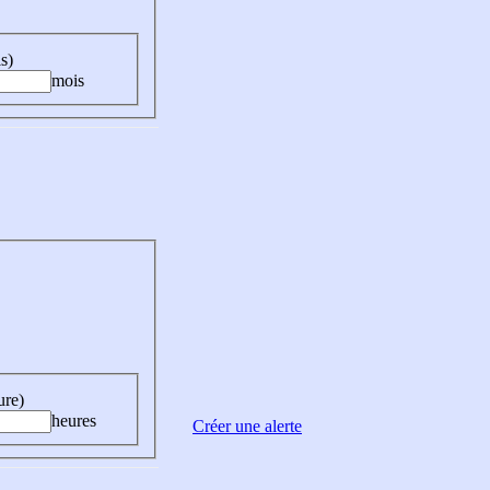
s)
mois
ure)
heures
Créer une alerte