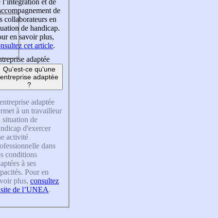
 l’intégration et de
’accompagnement de
s collaborateurs en
tuation de handicap.
ur en savoir plus,
nsultez cet article
.
treprise adaptée
Qu'est-ce qu'une
entreprise adaptée
?
entreprise adaptée
rmet à un travailleur
 situation de
ndicap d'exercer
e activité
ofessionnelle dans
s conditions
aptées à ses
pacités. Pour en
voir plus,
consultez
 site de l’UNEA
.