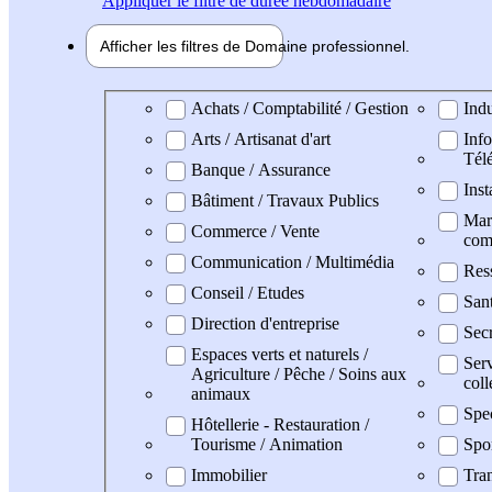
Appliquer
le filtre de durée hebdomadaire
Afficher les filtres de
Domaine pro
fessionnel
Domaine professionel
Achats / Comptabilité / Gestion
Indu
Arts / Artisanat d'art
Info
Tél
Banque / Assurance
Inst
Bâtiment / Travaux Publics
Mark
Commerce / Vente
com
Communication / Multimédia
Res
Conseil / Etudes
San
Direction d'entreprise
Secr
Espaces verts et naturels /
Serv
Agriculture / Pêche / Soins aux
coll
animaux
Spe
Hôtellerie - Restauration /
Tourisme / Animation
Spo
Immobilier
Tran