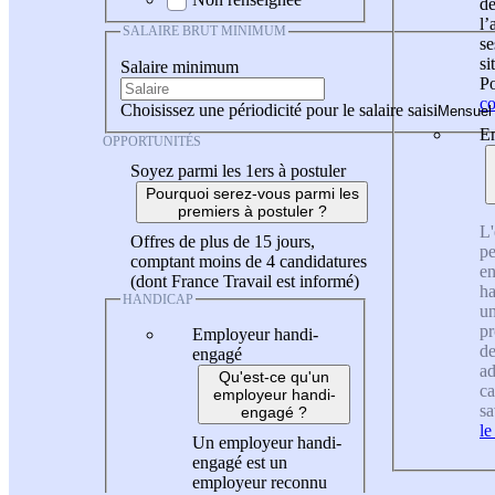
de
l
SALAIRE BRUT MINIMUM
se
si
Salaire minimum
Po
co
Choisissez une périodicité pour le salaire saisi
En
OPPORTUNITÉS
Soyez parmi les 1ers à postuler
Pourquoi serez-vous parmi les
premiers à postuler ?
L'
Offres de plus de 15 jours,
pe
comptant moins de 4 candidatures
en
(dont France Travail est informé)
ha
HANDICAP
un
pr
Employeur handi-
de
engagé
ad
Qu'est-ce qu'un
ca
employeur handi-
sa
engagé ?
le
Un employeur handi-
engagé est un
employeur reconnu