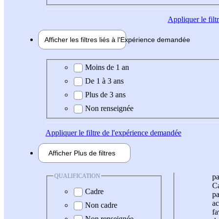
Appliquer
le fil
Afficher les filtres liés à l'
Expérience
demandée
Expérience demandée
Moins de 1 an
De 1 à 3 ans
Plus de 3 ans
Non renseignée
Appliquer
le filtre de l'expérience demandée
Afficher
Plus de
filtres
QUALIFICATION
pa
Ca
Cadre
pa
ac
Non cadre
fa
Non renseignée