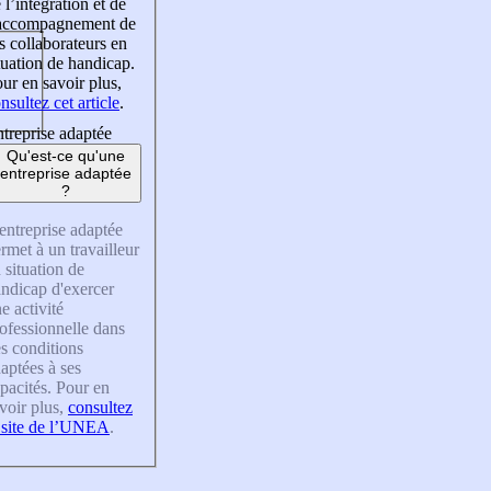
 l’intégration et de
’accompagnement de
s collaborateurs en
tuation de handicap.
ur en savoir plus,
nsultez cet article
.
treprise adaptée
Qu'est-ce qu'une
entreprise adaptée
?
entreprise adaptée
rmet à un travailleur
 situation de
ndicap d'exercer
e activité
ofessionnelle dans
s conditions
aptées à ses
pacités. Pour en
voir plus,
consultez
 site de l’UNEA
.