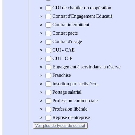
CDI de chantier ou d'opération
Contrat d'Engagement Educatif
Contrat intermittent
Contrat pacte
Contrat d'usage
CUI - CAE
CUI - CIE
Engagement à servir dans la réserve
Franchise
Insertion par l'activ.éco.
Portage salarial
Profession commerciale
Profession libérale
Reprise d'entreprise
Voir plus
de types de contrat