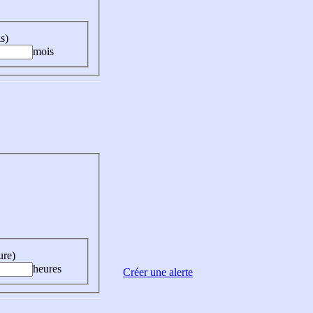
s)
mois
ure)
heures
Créer une alerte