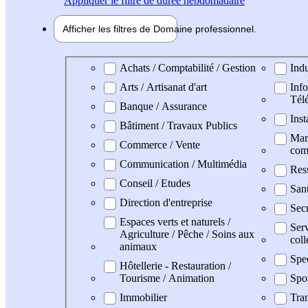
Appliquer
le filtre de durée hebdomadaire
Afficher les filtres de
Domaine pro
fessionnel
Domaine professionel
Achats / Comptabilité / Gestion
Indu
Arts / Artisanat d'art
Info
Tél
Banque / Assurance
Inst
Bâtiment / Travaux Publics
Mark
Commerce / Vente
com
Communication / Multimédia
Res
Conseil / Etudes
San
Direction d'entreprise
Secr
Espaces verts et naturels /
Serv
Agriculture / Pêche / Soins aux
coll
animaux
Spe
Hôtellerie - Restauration /
Tourisme / Animation
Spo
Immobilier
Tran