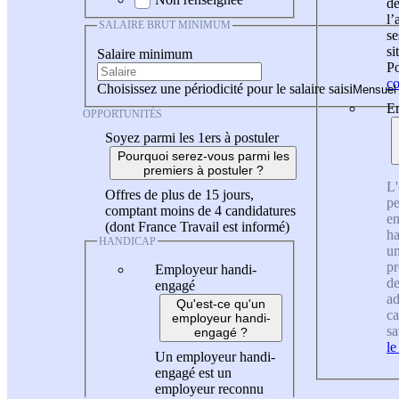
de
l
SALAIRE BRUT MINIMUM
se
si
Salaire minimum
Po
co
Choisissez une périodicité pour le salaire saisi
En
OPPORTUNITÉS
Soyez parmi les 1ers à postuler
Pourquoi serez-vous parmi les
premiers à postuler ?
L'
Offres de plus de 15 jours,
pe
comptant moins de 4 candidatures
en
(dont France Travail est informé)
ha
HANDICAP
un
pr
Employeur handi-
de
engagé
ad
Qu'est-ce qu'un
ca
employeur handi-
sa
engagé ?
le
Un employeur handi-
engagé est un
employeur reconnu