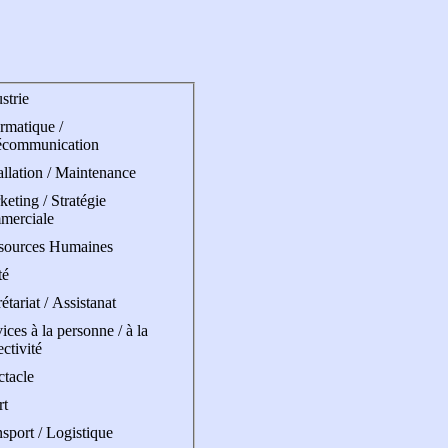
strie
rmatique /
écommunication
allation / Maintenance
eting / Stratégie
merciale
sources Humaines
té
étariat / Assistanat
ices à la personne / à la
ectivité
ctacle
rt
sport / Logistique