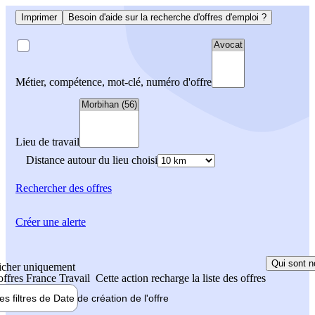
Imprimer
Besoin d'aide sur la recherche d'offres d'emploi ?
Métier, compétence, mot-clé, numéro d'offre
Lieu de travail
Distance autour du lieu choisi
Rechercher
des offres
Créer une alerte
Qui sont n
icher uniquement
 offres France Travail
Cette action recharge la liste des offres
les filtres de
Date de création
de l'offre