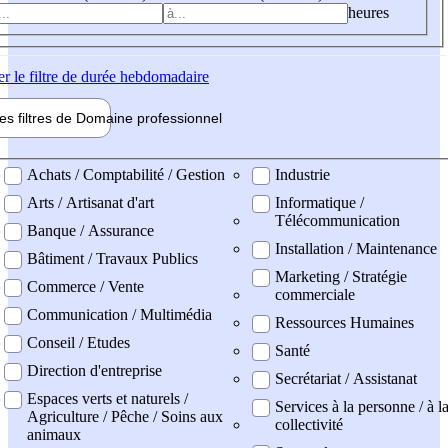
heures
er
le filtre de durée hebdomadaire
les filtres de
Domaine pro
fessionnel
ne professionel
Achats / Comptabilité / Gestion
Industrie
Arts / Artisanat d'art
Informatique /
Télécommunication
Banque / Assurance
Installation / Maintenance
Bâtiment / Travaux Publics
Marketing / Stratégie
Commerce / Vente
commerciale
Communication / Multimédia
Ressources Humaines
Conseil / Etudes
Santé
Direction d'entreprise
Secrétariat / Assistanat
Espaces verts et naturels /
Services à la personne / à l
Agriculture / Pêche / Soins aux
collectivité
animaux