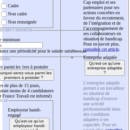
Cap emploi et ses
Cadre
partenaires pour ses
actions concrètes en
Non cadre
faveur du recrutement,
Non renseignée
de l’intégration et de
l’accompagnement de
IRE BRUT MINIMUM
ses collaborateurs en
situation de handicap.
re minimum
Pour en savoir plus,
consultez cet article
.
ssez une périodicité pour le salaire saisi
Entreprise adaptée
NITÉS
Qu'est-ce qu'une
z parmi les 1ers à postuler
entreprise adaptée
?
urquoi serez-vous parmi les
premiers à postuler ?
L'entreprise adaptée
es de plus de 15 jours,
permet à un travailleur
tant moins de 4 candidatures
en situation de
t France Travail est informé)
handicap d'exercer
ICAP
une activité
professionnelle dans
Employeur handi-
des conditions
engagé
adaptées à ses
Qu'est-ce qu'un
capacités. Pour en
employeur handi-
savoir plus,
consultez