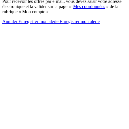
Pour recevoir les offres par e-mail, vous devez saisir votre adresse
électronique et la valider sur la page «
Mes coordonnées
» de la
rubrique « Mon compte »
Annuler
Enregistrer mon alerte
Enregistrer
mon alerte