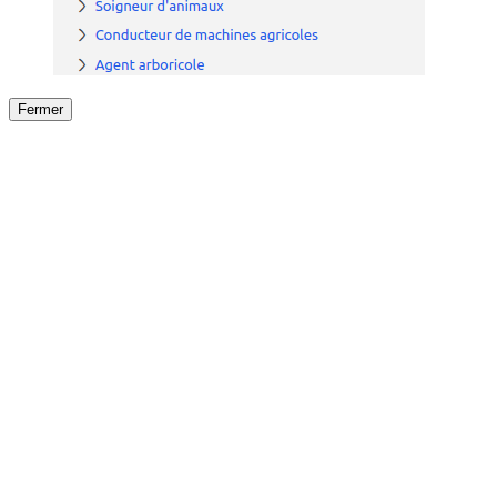
Fermer
Fermer
le détail de l'offre
/
Offre
sur
Offre précéden