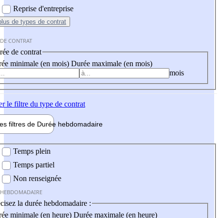
Reprise d'entreprise
plus
de types de contrat
 DE CONTRAT
ée de contrat
ée minimale (en mois)
Durée maximale (en mois)
mois
er
le filtre du type de contrat
les filtres de
Durée hebdo
madaire
 hebdomadaire
Temps plein
Temps partiel
Non renseignée
 HEBDOMADAIRE
cisez la durée hebdomadaire :
ée minimale (en heure)
Durée maximale (en heure)