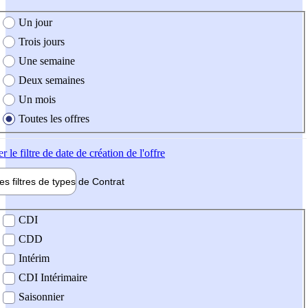
e création de l'offre
Un jour
Trois jours
Une semaine
Deux semaines
Un mois
Toutes les offres
er
le filtre de date de création de l'offre
les filtres de types de
Contrat
de contrat
CDI
CDD
Intérim
CDI Intérimaire
Saisonnier