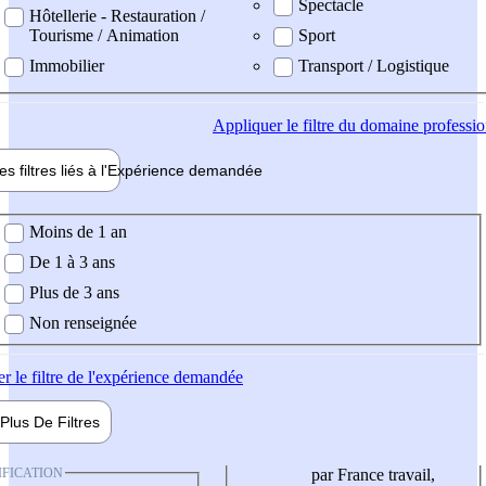
Spectacle
Hôtellerie - Restauration /
Tourisme / Animation
Sport
Immobilier
Transport / Logistique
Appliquer
le filtre du domaine professi
es filtres liés à l'
Expérience
demandée
ience demandée
Moins de 1 an
De 1 à 3 ans
Plus de 3 ans
Non renseignée
er
le filtre de l'expérience demandée
Plus De
Filtres
IFICATION
par France travail,