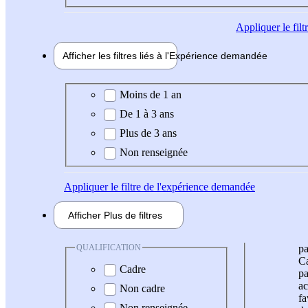
Appliquer
le fil
Afficher les filtres liés à l'
Expérience
demandée
Expérience demandée
Moins de 1 an
De 1 à 3 ans
Plus de 3 ans
Non renseignée
Appliquer
le filtre de l'expérience demandée
Afficher
Plus de
filtres
QUALIFICATION
pa
Ca
Cadre
pa
ac
Non cadre
fa
Non renseignée