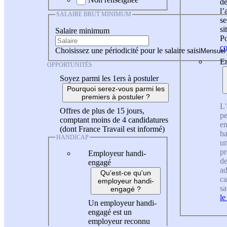
de
l
SALAIRE BRUT MINIMUM
se
si
Salaire minimum
Po
co
Choisissez une périodicité pour le salaire saisi
En
OPPORTUNITÉS
Soyez parmi les 1ers à postuler
Pourquoi serez-vous parmi les
premiers à postuler ?
L'
Offres de plus de 15 jours,
pe
comptant moins de 4 candidatures
en
(dont France Travail est informé)
ha
HANDICAP
un
pr
Employeur handi-
de
engagé
ad
Qu'est-ce qu'un
ca
employeur handi-
sa
engagé ?
le
Un employeur handi-
engagé est un
employeur reconnu