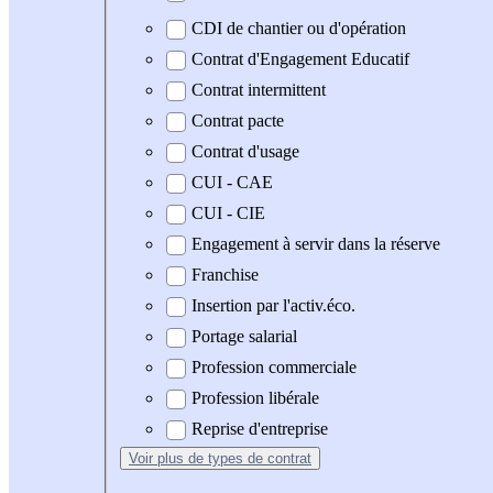
CDI de chantier ou d'opération
Contrat d'Engagement Educatif
Contrat intermittent
Contrat pacte
Contrat d'usage
CUI - CAE
CUI - CIE
Engagement à servir dans la réserve
Franchise
Insertion par l'activ.éco.
Portage salarial
Profession commerciale
Profession libérale
Reprise d'entreprise
Voir plus
de types de contrat