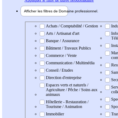
Appliquer
le filtre de durée hebdomadaire
Afficher les filtres de
Domaine pro
fessionnel
Domaine professionel
Achats / Comptabilité / Gestion
Indu
Arts / Artisanat d'art
Info
Tél
Banque / Assurance
Inst
Bâtiment / Travaux Publics
Mark
Commerce / Vente
com
Communication / Multimédia
Res
Conseil / Etudes
San
Direction d'entreprise
Secr
Espaces verts et naturels /
Serv
Agriculture / Pêche / Soins aux
coll
animaux
Spe
Hôtellerie - Restauration /
Tourisme / Animation
Spo
Immobilier
Tran