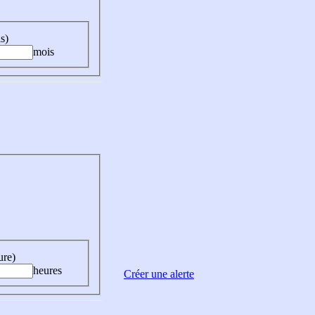
s)
mois
ure)
heures
Créer une alerte