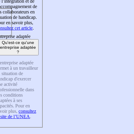
 l’intégration et de
’accompagnement de
s collaborateurs en
tuation de handicap.
ur en savoir plus,
nsultez cet article
.
treprise adaptée
Qu'est-ce qu'une
entreprise adaptée
?
entreprise adaptée
rmet à un travailleur
 situation de
ndicap d'exercer
e activité
ofessionnelle dans
s conditions
aptées à ses
pacités. Pour en
voir plus,
consultez
 site de l’UNEA
.