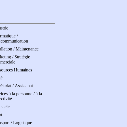
strie
rmatique /
écommunication
allation / Maintenance
eting / Stratégie
merciale
sources Humaines
té
étariat / Assistanat
ices à la personne / à la
ectivité
ctacle
rt
sport / Logistique