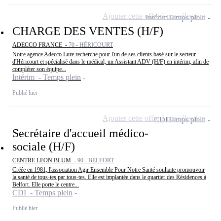
Ajouter cette offre à ma sélection
Intérim
Temps plein
CHARGE DES VENTES (H/F)
ADECCO FRANCE -
70 - HÉRICOURT
Notre agence Adecco Lure recherche pour l'un de ses clients basé sur le secteur
d'Héricourt et spécialisé dans le médical, un Assistant ADV (H/F) en intérim, afin de
compléter son équipe...
Intérim - Temps plein
Publié hier
Ajouter cette offre à ma sélection
CDI
Temps plein
Secrétaire d'accueil médico-
sociale (H/F)
CENTRE LEON BLUM -
90 - BELFORT
Créée en 1981, l'association Agir Ensemble Pour Notre Santé souhaite promouvoir
la santé de tous-tes par tous-tes. Elle est implantée dans le quartier des Résidences à
Belfort. Elle porte le centre...
CDI - Temps plein
Publié hier