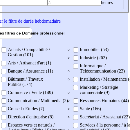
heures
er
le filtre de durée hebdomadaire
les filtres de
Domaine pro
fessionnel
ne professionel
Achats / Comptabilité /
Immobilier (53)
Gestion (101)
Industrie (262)
Arts / Artisanat d'art (1)
Informatique /
Banque / Assurance (11)
Télécommunication (23)
Bâtiment / Travaux
Installation / Maintenance 
Publics (174)
Marketing / Stratégie
Commerce / Vente (149)
commerciale (9)
Communication / Multimédia (2)
Ressources Humaines (44)
Conseil / Etudes (7)
Santé (166)
Direction d'entreprise (8)
Secrétariat / Assistanat (22)
Espaces verts et naturels /
Services à la personne / à l