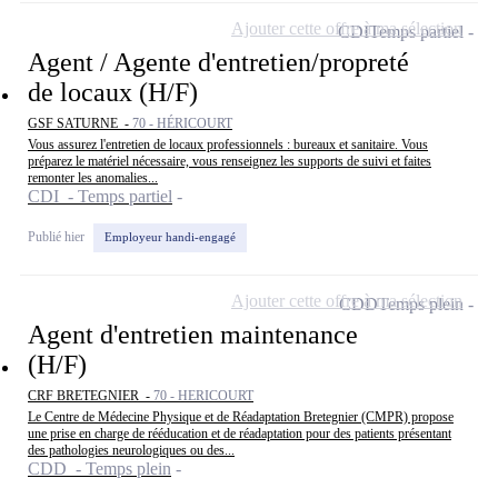
Ajouter cette offre à ma sélection
CDI
Temps partiel
Agent / Agente d'entretien/propreté
de locaux (H/F)
GSF SATURNE -
70 - HÉRICOURT
Vous assurez l'entretien de locaux professionnels : bureaux et sanitaire. Vous
préparez le matériel nécessaire, vous renseignez les supports de suivi et faites
remonter les anomalies...
CDI - Temps partiel
Publié hier
Employeur handi-engagé
Ajouter cette offre à ma sélection
CDD
Temps plein
Agent d'entretien maintenance
(H/F)
CRF BRETEGNIER -
70 - HERICOURT
Le Centre de Médecine Physique et de Réadaptation Bretegnier (CMPR) propose
une prise en charge de rééducation et de réadaptation pour des patients présentant
des pathologies neurologiques ou des...
CDD - Temps plein