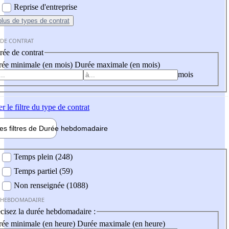
Reprise d'entreprise
plus
de types de contrat
 DE CONTRAT
ée de contrat
ée minimale (en mois)
Durée maximale (en mois)
mois
er
le filtre du type de contrat
les filtres de
Durée hebdo
madaire
 hebdomadaire
Temps plein (248)
Temps partiel (59)
Non renseignée (1088)
 HEBDOMADAIRE
cisez la durée hebdomadaire :
ée minimale (en heure)
Durée maximale (en heure)