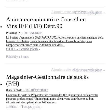
Ajouter cette offre à ma sélection
CDD
Temps plein
Animateur/animatrice Conseil en
Vins H/F (H/F) Dépt.90
PAURAUX -
90 - VALDOIE
La Société d'Animations SAS PAURAUX, recherche pour son client enseigne de la
Grande Distribution, des animateurs et animatrices/ Conseils en Vins, avec
compétence confirmée dans le domaine des vins....
CDD - Temps plein
Publié il y a 8 jours
Ajouter cette offre à ma sélection
Intérim
Temps plein
Magasinier-Gestionnaire de stocks
(F/H)
RANDSTAD -
70 - HÉRICOURT
Comment le poste de Préparateur de commandes (F/H) pourrait-il enrichir votre
parcours professionnel ? En intégrant notre client, vous contribuerez au bon
déroulement des opérations logistiques en...
Intérim - Temps plein