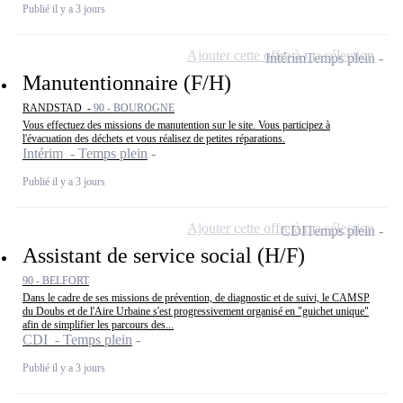
Publié il y a 3 jours
Ajouter cette offre à ma sélection
Intérim
Temps plein
Manutentionnaire (F/H)
RANDSTAD -
90 - BOUROGNE
Vous effectuez des missions de manutention sur le site. Vous participez à
l'évacuation des déchets et vous réalisez de petites réparations.
Intérim - Temps plein
Publié il y a 3 jours
Ajouter cette offre à ma sélection
CDI
Temps plein
Assistant de service social (H/F)
90 - BELFORT
Dans le cadre de ses missions de prévention, de diagnostic et de suivi, le CAMSP
du Doubs et de l'Aire Urbaine s'est progressivement organisé en "guichet unique"
afin de simplifier les parcours des...
CDI - Temps plein
Publié il y a 3 jours