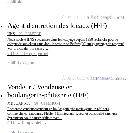
Publié hier
Ajouter cette offre à ma sélection
CDD
Temps partiel
Agent d'entretien des locaux (H/F)
HNS -
90 - BELFORT
Notre société HNS spécialisée dans le nettoyage depuis 1990 recherche pour le
compte de son client situé dans le secteur de Belfort (90) un(e) agent(e) de propreté.
Vos principales missions : -...
CDD - Temps partiel
Publié il y a 2 jours
Ajouter cette offre à ma sélection
CDI
Temps plein
Vendeur / Vendeuse en
boulangerie-pâtisserie (H/F)
MD JOANNES -
90 - OFFEMONT
Recherche vendeuse/vendeur en boulangerie pâtisserie ayant un réel sens
commercial et relationnel. Fiable !! En intégrant rigueur et ponctualité ainsi que
dynamisme vous saurez réaliser avec...
CDI - Temps plein
Publié il y a 4 jours