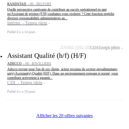
RANDSTAD -
90 - BELFORT
Quelle perspective captivante de contribuer au succès opérationnel en tant
qu'Assistant de gestion (F/H) souhaitez-vous explorer ? Cette fonction englobe
diverses responsabilités administratives au...
Intérim - Temps plein
Publié il y a 14 jours
Ajouter cette offre à ma sélection
CDI
Temps plein
Assistant Qualité (h/f) (H/F)
ADECCO -
90 - BAVILLIERS
Adecco recrute pour l'un de ses clients, acteur reconnu du secteur agroalimentaire,
un(e) Assistant(e) Qualité (H/F). Dans un environnement exigeant et normé, vous
contribuez activement à garantir...
CDI - Temps plein
Publié il y a 16 jours
Afficher les 20 offres suivantes