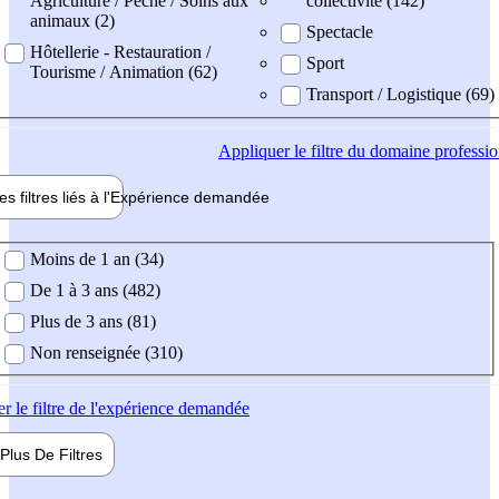
Agriculture / Pêche / Soins aux
collectivité (142)
animaux (2)
Spectacle
Hôtellerie - Restauration /
Sport
Tourisme / Animation (62)
Transport / Logistique (69)
Appliquer
le filtre du domaine professi
es filtres liés à l'
Expérience
demandée
ience demandée
Moins de 1 an (34)
De 1 à 3 ans (482)
Plus de 3 ans (81)
Non renseignée (310)
er
le filtre de l'expérience demandée
Plus De
Filtres