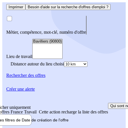
Imprimer
Besoin d'aide sur la recherche d'offres d'emploi ?
Métier, compétence, mot-clé, numéro d'offre
Lieu de travail
Distance autour du lieu choisi
Rechercher
des offres
Créer une alerte
Qui sont n
icher uniquement
 offres France Travail
Cette action recharge la liste des offres
les filtres de
Date de création
de l'offre