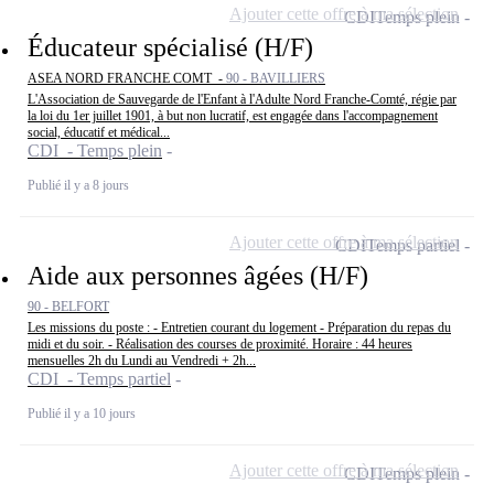
Ajouter cette offre à ma sélection
CDI
Temps plein
Éducateur spécialisé (H/F)
ASEA NORD FRANCHE COMT -
90 - BAVILLIERS
L'Association de Sauvegarde de l'Enfant à l'Adulte Nord Franche-Comté, régie par
la loi du 1er juillet 1901, à but non lucratif, est engagée dans l'accompagnement
social, éducatif et médical...
CDI - Temps plein
Publié il y a 8 jours
Ajouter cette offre à ma sélection
CDI
Temps partiel
Aide aux personnes âgées (H/F)
90 - BELFORT
Les missions du poste : - Entretien courant du logement - Préparation du repas du
midi et du soir. - Réalisation des courses de proximité. Horaire : 44 heures
mensuelles 2h du Lundi au Vendredi + 2h...
CDI - Temps partiel
Publié il y a 10 jours
Ajouter cette offre à ma sélection
CDI
Temps plein