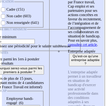
IFICATION
par France travail,
Cap emploi et ses
Cadre (151)
partenaires pour ses
actions concrètes en
Non cadre (603)
faveur du recrutement,
Non renseignée (641)
de l’intégration et de
l’accompagnement de
IRE BRUT MINIMUM
ses collaborateurs en
situation de handicap.
re minimum
Pour en savoir plus,
consultez cet article
.
ssez une périodicité pour le salaire saisi
Entreprise adaptée
NITÉS
Qu'est-ce qu'une
z parmi les 1ers à postuler
entreprise adaptée
)
résultats
?
urquoi serez-vous parmi les
L'entreprise adaptée
premiers à postuler ?
permet à un travailleur
es de plus de 15 jours,
en situation de
tant moins de 4 candidatures
handicap d'exercer
t France Travail est informé)
une activité
ICAP
professionnelle dans
des conditions
Employeur handi-
adaptées à ses
engagé (6)