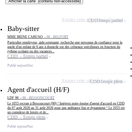
Afficher la carte
(contenu non-accessible)
Ajouter cette offre à ma sélection
CDD
Temps partiel
Baby-sitter
MME IRENE CARUSO -
90 - BELFORT
Particulier employeur, aide-soignante, recherche une personne de confiance pour la
garde d'un enfant de 6 ans à domicile sur des créneaux spécifiques en fonction du
rythme scolaire ou des vacances...
CDD - Temps partiel
Publié aujourd'hui
Ajouter cette offre à ma sélection
CDD
Temps plein
Agent d'accueil (H/F)
LDF 90 -
90 - BESSONCOURT
Le 1055 recrute à Bessoncourt (90) ! Intégrez notre équipe d'agent d'accueil en CDD
du 07 août 2026 au 31 août 2026 pour une ambiance fun et dynamique ! Le 1055 est
un complexe de loisirs et de...
CDD - Temps plein
Publié aujourd'hui