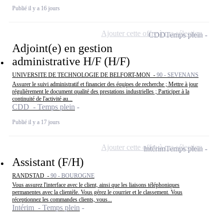
Publié il y a 16 jours
Ajouter cette offre à ma sélection
CDD
Temps plein
Adjoint(e) en gestion
administrative H/F (H/F)
UNIVERSITE DE TECHNOLOGIE DE BELFORT-MON -
90 - SEVENANS
Assurer le suivi administratif et financier des équipes de recherche ; Mettre à jour
régulièrement le document qualité des prestations industrielles ; Participer à la
continuité de l'activité au...
CDD - Temps plein
Publié il y a 17 jours
Ajouter cette offre à ma sélection
Intérim
Temps plein
Assistant (F/H)
RANDSTAD -
90 - BOUROGNE
Vous assurez l'interface avec le client, ainsi que les liaisons téléphoniques
permanentes avec la clientèle. Vous gérez le courrier et le classement. Vous
réceptionnez les commandes clients, vous...
Intérim - Temps plein