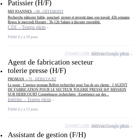
Patissier (H/F)
MD JOANNES -
90 - OFFEMONT
Recherche pâtissier fiable, ponctuel, propre et investit dans son travail. 42h semaine
Repos le mercredi Horaire : 5h-12h Salaire à discuter ensemble.
CDI - Temps plein
Publié il y a 10 jours
Ajouter cette offre à ma sélection
Intérim
Temps plein
Agent de fabrication secteur
tolerie presse (H/F)
PROMAN -
70 - HÉRICOURT
Le poste : L'agence proman Belfort rechercher pour l'un de ses clients : 1 AGENT
DE FABRICATION POUR LE SECTEUR TOLERIE PRESSE H/F MISSION
SUR HERICOURT Compétences recherchées : Expérience sur des...
Intérim - Temps plein
Publié il y a 13 jours
Ajouter cette offre à ma sélection
Intérim
Temps plein
Assistant de gestion (F/H)