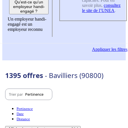
capacités. Pour en
Qu'est-ce qu'un
savoir plus,
consultez
employeur handi-
le site de l’UNEA
.
engagé ?
Un employeur handi-
engagé est un
employeur reconnu
Appliquer
les filtres
1395 offres
- Bavilliers (90800)
Trier par
Pertinence
Pertinence
Date
Distance