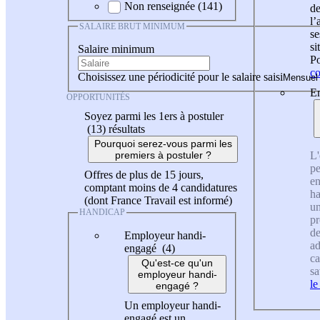
Non renseignée (141)
de
l
SALAIRE BRUT MINIMUM
se
si
Salaire minimum
Po
co
Choisissez une périodicité pour le salaire saisi
En
OPPORTUNITÉS
Soyez parmi les 1ers à postuler
(13)
résultats
Pourquoi serez-vous parmi les
L'
premiers à postuler ?
pe
Offres de plus de 15 jours,
en
comptant moins de 4 candidatures
ha
(dont France Travail est informé)
un
HANDICAP
pr
de
Employeur handi-
ad
engagé (4)
ca
Qu'est-ce qu'un
sa
employeur handi-
le
engagé ?
Un employeur handi-
engagé est un