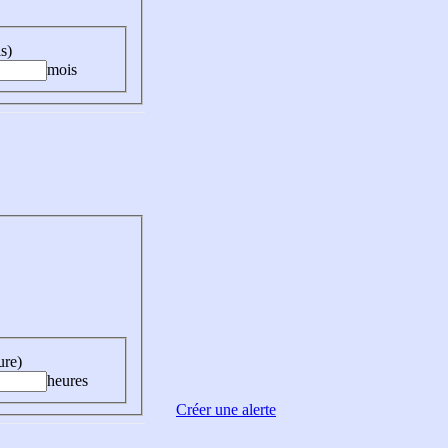
s)
mois
ure)
heures
Créer une alerte