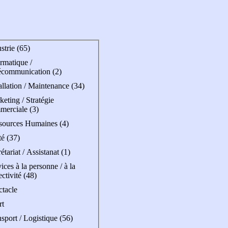
strie (65)
rmatique /
écommunication (2)
allation / Maintenance (34)
eting / Stratégie
merciale (3)
sources Humaines (4)
é (37)
étariat / Assistanat (1)
ices à la personne / à la
ectivité (48)
ctacle
rt
sport / Logistique (56)