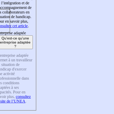
 l’intégration et de
’accompagnement de
s collaborateurs en
tuation de handicap.
ur en savoir plus,
nsultez cet article
.
treprise adaptée
Qu'est-ce qu'une
entreprise adaptée
?
entreprise adaptée
rmet à un travailleur
 situation de
ndicap d'exercer
e activité
ofessionnelle dans
s conditions
aptées à ses
pacités. Pour en
voir plus,
consultez
 site de l’UNEA
.