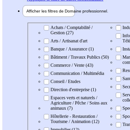
Afficher les filtres de
Domaine pro
fessionnel
Domaine professionel
Achats / Comptabilité /
Indu
Gestion (27)
Info
Arts / Artisanat d'art
Tél
Banque / Assurance (1)
Inst
Bâtiment / Travaux Publics (50)
Mark
com
Commerce / Vente (43)
Res
Communication / Multimédia
Sant
Conseil / Etudes
Secr
Direction d'entreprise (1)
Serv
Espaces verts et naturels /
coll
Agriculture / Pêche / Soins aux
animaux (7)
Spe
Hôtellerie - Restauration /
Spo
Tourisme / Animation (12)
Tran
Immobilier (12)