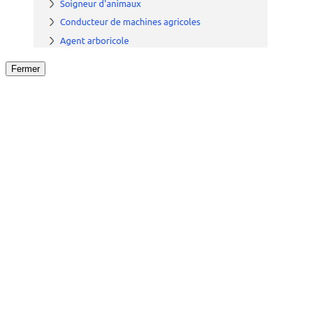
Fermer
Fermer
le détail de l'offre
/
Offre
sur
Offre précéden