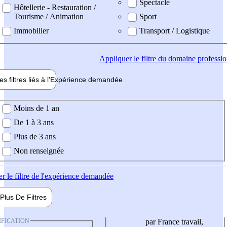
Spectacle
Hôtellerie - Restauration /
Tourisme / Animation
Sport
Immobilier
Transport / Logistique
Appliquer
le filtre du domaine professi
es filtres liés à l'
Expérience
demandée
ience demandée
Moins de 1 an
De 1 à 3 ans
Plus de 3 ans
Non renseignée
er
le filtre de l'expérience demandée
Plus De
Filtres
IFICATION
par France travail,