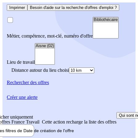
Imprimer
Besoin d'aide sur la recherche d'offres d'emploi ?
Métier, compétence, mot-clé, numéro d'offre
Lieu de travail
Distance autour du lieu choisi
Rechercher
des offres
Créer une alerte
Qui sont n
icher uniquement
 offres France Travail
Cette action recharge la liste des offres
les filtres de
Date de création
de l'offre