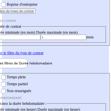
Reprise d'entreprise
plus
de types de contrat
 DE CONTRAT
ée de contrat
ée minimale (en mois)
Durée maximale (en mois)
mois
er
le filtre du type de contrat
les filtres de
Durée hebdo
madaire
 hebdomadaire
Temps plein
Temps partiel
Non renseignée
 HEBDOMADAIRE
cisez la durée hebdomadaire :
ée minimale (en heure)
Durée maximale (en heure)