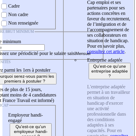
Cap emploi et ses
Cadre
partenaires pour ses
actions concrètes en
Non cadre
faveur du recrutement,
Non renseignée
de l’intégration et de
l’accompagnement de
IRE BRUT MINIMUM
ses collaborateurs en
situation de handicap.
re minimum
Pour en savoir plus,
consultez cet article
.
ssez une périodicité pour le salaire saisi
Entreprise adaptée
NITÉS
Qu'est-ce qu'une
z parmi les 1ers à postuler
entreprise adaptée
?
urquoi serez-vous parmi les
premiers à postuler ?
L'entreprise adaptée
es de plus de 15 jours,
permet à un travailleur
tant moins de 4 candidatures
en situation de
t France Travail est informé)
handicap d'exercer
ICAP
une activité
professionnelle dans
Employeur handi-
des conditions
engagé
adaptées à ses
Qu'est-ce qu'un
capacités. Pour en
employeur handi-
savoir plus,
consultez