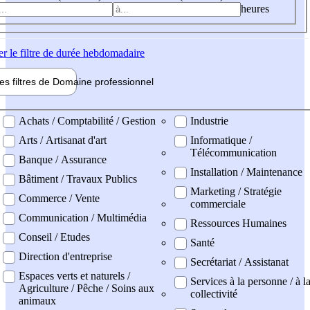
heures
er
le filtre de durée hebdomadaire
les filtres de
Domaine pro
fessionnel
ne professionel
Achats / Comptabilité / Gestion
Industrie
Arts / Artisanat d'art
Informatique /
Télécommunication
Banque / Assurance
Installation / Maintenance
Bâtiment / Travaux Publics
Marketing / Stratégie
Commerce / Vente
commerciale
Communication / Multimédia
Ressources Humaines
Conseil / Etudes
Santé
Direction d'entreprise
Secrétariat / Assistanat
Espaces verts et naturels /
Services à la personne / à l
Agriculture / Pêche / Soins aux
collectivité
animaux