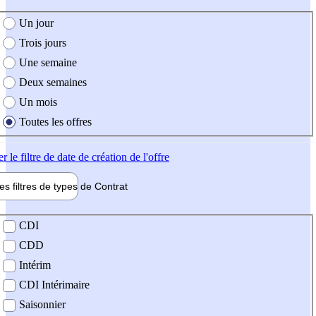
e création de l'offre
Un jour
Trois jours
Une semaine
Deux semaines
Un mois
Toutes les offres
er
le filtre de date de création de l'offre
les filtres de types de
Contrat
de contrat
CDI
CDD
Intérim
CDI Intérimaire
Saisonnier