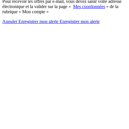
Pour recevoir les offres par e-mail, vous devez saisir votre adresse
électronique et la valider sur la page «
Mes coordonnées
» de la
rubrique « Mon compte »
Annuler
Enregistrer mon alerte
Enregistrer
mon alerte