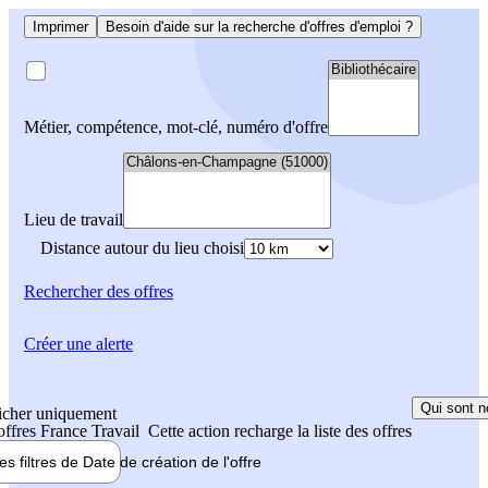
Imprimer
Besoin d'aide sur la recherche d'offres d'emploi ?
Métier, compétence, mot-clé, numéro d'offre
Lieu de travail
Distance autour du lieu choisi
Rechercher
des offres
Créer une alerte
Qui sont n
icher uniquement
 offres France Travail
Cette action recharge la liste des offres
les filtres de
Date de création
de l'offre