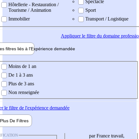
Spectacle
Hôtellerie - Restauration /
Tourisme / Animation
Sport
Immobilier
Transport / Logistique
Appliquer
le filtre du domaine professi
es filtres liés à l'
Expérience
demandée
ience demandée
Moins de 1 an
De 1 à 3 ans
Plus de 3 ans
Non renseignée
er
le filtre de l'expérience demandée
Plus De
Filtres
IFICATION
par France travail,