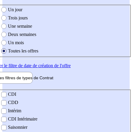
e création de l'offre
Un jour
Trois jours
Une semaine
Deux semaines
Un mois
Toutes les offres
er
le filtre de date de création de l'offre
les filtres de types de
Contrat
de contrat
CDI
CDD
Intérim
CDI Intérimaire
Saisonnier