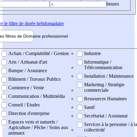
heures
er
le filtre de durée hebdomadaire
les filtres de
Domaine pro
fessionnel
ne professionel
Achats / Comptabilité / Gestion
Industrie
Arts / Artisanat d'art
Informatique /
Télécommunication
Banque / Assurance
Installation / Maintenance
Bâtiment / Travaux Publics
Marketing / Stratégie
Commerce / Vente
commerciale
Communication / Multimédia
Ressources Humaines
Conseil / Etudes
Santé
Direction d'entreprise
Secrétariat / Assistanat
Espaces verts et naturels /
Services à la personne / à l
Agriculture / Pêche / Soins aux
collectivité
animaux