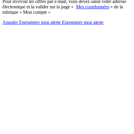
Pour recevoir les offres par e-mail, vous devez saisir votre adresse
électronique et la valider sur la page «
Mes coordonnées
» de la
rubrique « Mon compte »
Annuler
Enregistrer mon alerte
Enregistrer
mon alerte