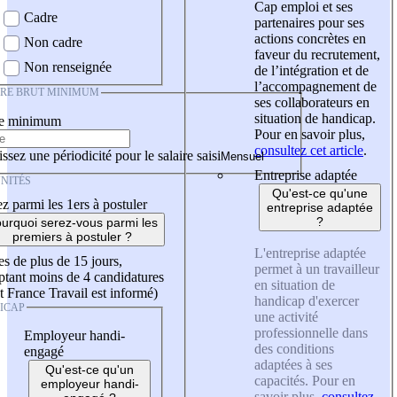
Cap emploi et ses
Cadre
partenaires pour ses
actions concrètes en
Non cadre
faveur du recrutement,
Non renseignée
de l’intégration et de
l’accompagnement de
IRE BRUT MINIMUM
ses collaborateurs en
situation de handicap.
re minimum
Pour en savoir plus,
consultez cet article
.
ssez une périodicité pour le salaire saisi
Entreprise adaptée
NITÉS
Qu'est-ce qu'une
z parmi les 1ers à postuler
entreprise adaptée
?
urquoi serez-vous parmi les
premiers à postuler ?
L'entreprise adaptée
es de plus de 15 jours,
permet à un travailleur
tant moins de 4 candidatures
en situation de
t France Travail est informé)
handicap d'exercer
ICAP
une activité
professionnelle dans
Employeur handi-
des conditions
engagé
adaptées à ses
Qu'est-ce qu'un
capacités. Pour en
employeur handi-
savoir plus,
consultez