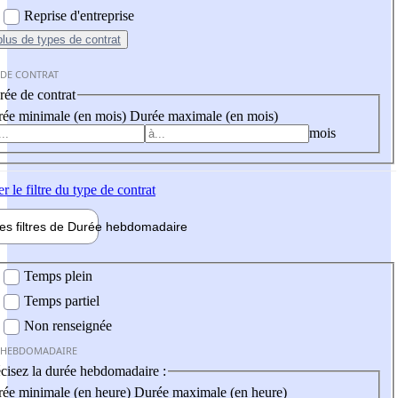
Reprise d'entreprise
plus
de types de contrat
 DE CONTRAT
ée de contrat
ée minimale (en mois)
Durée maximale (en mois)
mois
er
le filtre du type de contrat
les filtres de
Durée hebdo
madaire
 hebdomadaire
Temps plein
Temps partiel
Non renseignée
 HEBDOMADAIRE
cisez la durée hebdomadaire :
ée minimale (en heure)
Durée maximale (en heure)