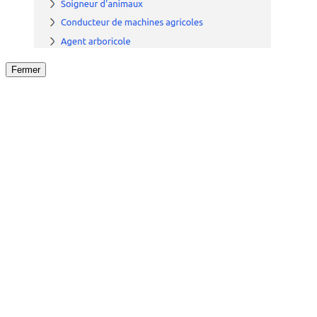
Fermer
Fermer
le détail de l'offre
/
Offre
sur
Offre précéden