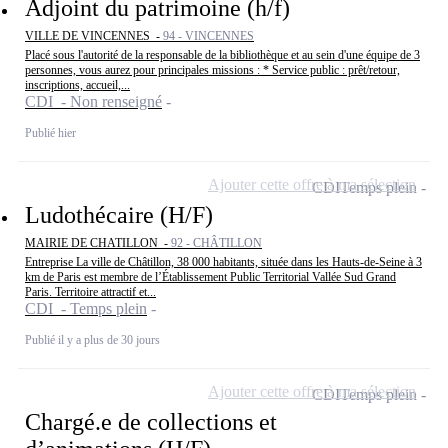
Adjoint du patrimoine (h/f)
VILLE DE VINCENNES -
94 - VINCENNES
Placé sous l'autorité de la responsable de la bibliothèque et au sein d'une équipe de 3
personnes, vous aurez pour principales missions : * Service public : prêt/retour,
inscriptions, accueil,...
CDI - Non renseigné
Publié hier
Ajouter cette offre à ma sélection
CDI
Temps plein
Ludothécaire (H/F)
MAIRIE DE CHATILLON -
92 - CHÂTILLON
Entreprise La ville de Châtillon, 38 000 habitants, située dans les Hauts-de-Seine à 3
km de Paris est membre de l’Établissement Public Territorial Vallée Sud Grand
Paris. Territoire attractif et...
CDI - Temps plein
Publié il y a plus de 30 jours
Ajouter cette offre à ma sélection
CDI
Temps plein
Chargé.e de collections et