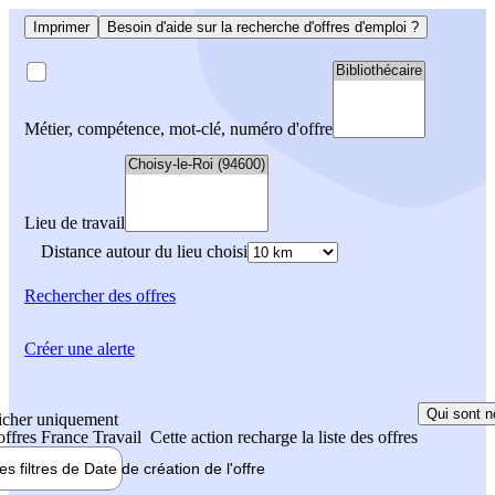
Imprimer
Besoin d'aide sur la recherche d'offres d'emploi ?
Métier, compétence, mot-clé, numéro d'offre
Lieu de travail
Distance autour du lieu choisi
Rechercher
des offres
Créer une alerte
Qui sont n
icher uniquement
 offres France Travail
Cette action recharge la liste des offres
les filtres de
Date de création
de l'offre