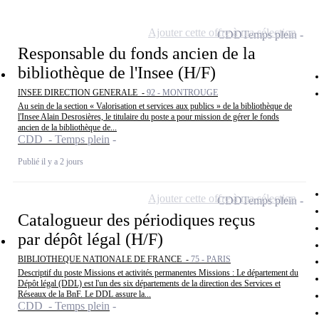
Ajouter cette offre à ma sélection
CDD
Temps plein
Responsable du fonds ancien de la
bibliothèque de l'Insee (H/F)
INSEE DIRECTION GENERALE -
92 - MONTROUGE
Au sein de la section « Valorisation et services aux publics » de la bibliothèque de
l'Insee Alain Desrosières, le titulaire du poste a pour mission de gérer le fonds
ancien de la bibliothèque de...
CDD - Temps plein
Publié il y a 2 jours
Ajouter cette offre à ma sélection
CDD
Temps plein
Catalogueur des périodiques reçus
par dépôt légal (H/F)
BIBLIOTHEQUE NATIONALE DE FRANCE -
75 - PARIS
Descriptif du poste Missions et activités permanentes Missions : Le département du
Dépôt légal (DDL) est l'un des six départements de la direction des Services et
Réseaux de la BnF. Le DDL assure la...
CDD - Temps plein