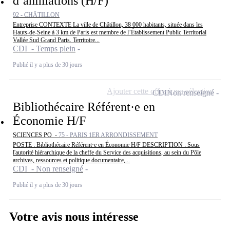
d’animations (H/F)
92 - CHÂTILLON
Entreprise CONTEXTE La ville de Châtillon, 38 000 habitants, située dans les
Hauts-de-Seine à 3 km de Paris est membre de l’Établissement Public Territorial
Vallée Sud Grand Paris. Territoire...
CDI - Temps plein
Publié il y a plus de 30 jours
Ajouter cette offre à ma sélection
CDI
Non renseigné
Bibliothécaire Référent·e en
Économie H/F
SCIENCES PO -
75 - PARIS 1ER ARRONDISSEMENT
POSTE : Bibliothécaire Référent·e en Économie H/F DESCRIPTION : Sous
l'autorité hiérarchique de la cheffe du Service des acquisitions, au sein du Pôle
archives, ressources et politique documentaire,...
CDI - Non renseigné
Publié il y a plus de 30 jours
Votre avis nous intéresse