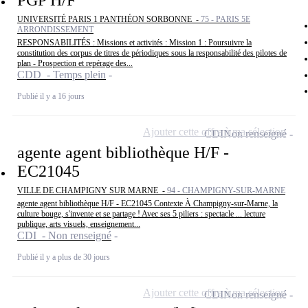
PGP H/F
UNIVERSITÉ PARIS 1 PANTHÉON SORBONNE -
75 - PARIS 5E
ARRONDISSEMENT
RESPONSABILITÉS : Missions et activités : Mission 1 : Poursuivre la
constitution des corpus de titres de périodiques sous la responsabilité des pilotes de
plan - Prospection et repérage des...
CDD - Temps plein
Publié il y a 16 jours
Ajouter cette offre à ma sélection
CDI
Non renseigné
agente agent bibliothèque H/F -
EC21045
VILLE DE CHAMPIGNY SUR MARNE -
94 - CHAMPIGNY-SUR-MARNE
agente agent bibliothèque H/F - EC21045 Contexte À Champigny-sur-Marne, la
culture bouge, s'invente et se partage ! Avec ses 5 piliers : spectacle ... lecture
publique, arts visuels, enseignement...
CDI - Non renseigné
Publié il y a plus de 30 jours
Ajouter cette offre à ma sélection
CDI
Non renseigné