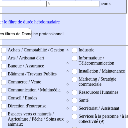
heures
er
le filtre de durée hebdomadaire
les filtres de
Domaine pro
fessionnel
ne professionel
Achats / Comptabilité / Gestion
Industrie
Arts / Artisanat d'art
Informatique /
Télécommunication
Banque / Assurance
Installation / Maintenance
Bâtiment / Travaux Publics
Marketing / Stratégie
Commerce / Vente
commerciale
Communication / Multimédia
Ressources Humaines
Conseil / Etudes
Santé
Direction d'entreprise
Secrétariat / Assistanat
Espaces verts et naturels /
Services à la personne / à l
Agriculture / Pêche / Soins aux
collectivité (9)
animaux