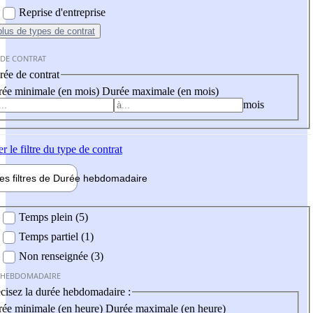
Reprise d'entreprise
plus
de types de contrat
 DE CONTRAT
ée de contrat
ée minimale (en mois)
Durée maximale (en mois)
mois
er
le filtre du type de contrat
les filtres de
Durée hebdo
madaire
 hebdomadaire
Temps plein (5)
Temps partiel (1)
Non renseignée (3)
 HEBDOMADAIRE
cisez la durée hebdomadaire :
ée minimale (en heure)
Durée maximale (en heure)