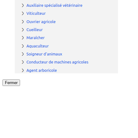
Fermer
Fermer
le détail de l'offre
/
Offre
sur
Offre précéden