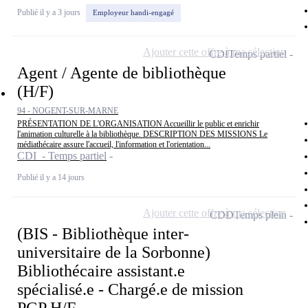
Publié il y a 3 jours
Employeur handi-engagé
Ajouter cette offre à ma sélection
CDI
Temps partiel
Agent / Agente de bibliothèque
(H/F)
94 - NOGENT-SUR-MARNE
PRÉSENTATION DE L'ORGANISATION Accueillir le public et enrichir
l'animation culturelle à la bibliothèque. DESCRIPTION DES MISSIONS Le
médiathécaire assure l'accueil, l'information et l'orientation...
CDI - Temps partiel
Publié il y a 14 jours
Ajouter cette offre à ma sélection
CDD
Temps plein
(BIS - Bibliothèque inter-
universitaire de la Sorbonne)
Bibliothécaire assistant.e
spécialisé.e - Chargé.e de mission