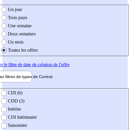
e création de l'offre
Un jour
Trois jours
Une semaine
Deux semaines
Un mois
Toutes les offres
er
le filtre de date de création de l'offre
les filtres de types de
Contrat
de contrat
CDI (6)
CDD (3)
Intérim
CDI Intérimaire
Saisonnier