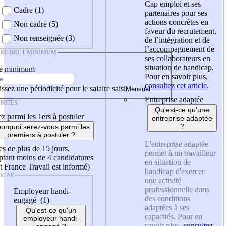
Cap emploi et ses
Cadre (1)
partenaires pour ses
actions concrètes en
Non cadre (5)
faveur du recrutement,
Non renseignée (3)
de l’intégration et de
l’accompagnement de
IRE BRUT MINIMUM
ses collaborateurs en
situation de handicap.
re minimum
Pour en savoir plus,
consultez cet article
.
ssez une périodicité pour le salaire saisi
Entreprise adaptée
NITÉS
Qu'est-ce qu'une
z parmi les 1ers à postuler
entreprise adaptée
?
urquoi serez-vous parmi les
premiers à postuler ?
L'entreprise adaptée
es de plus de 15 jours,
permet à un travailleur
tant moins de 4 candidatures
en situation de
t France Travail est informé)
handicap d'exercer
ICAP
une activité
professionnelle dans
Employeur handi-
des conditions
engagé (1)
adaptées à ses
Qu'est-ce qu'un
capacités. Pour en
employeur handi-
savoir plus,
consultez