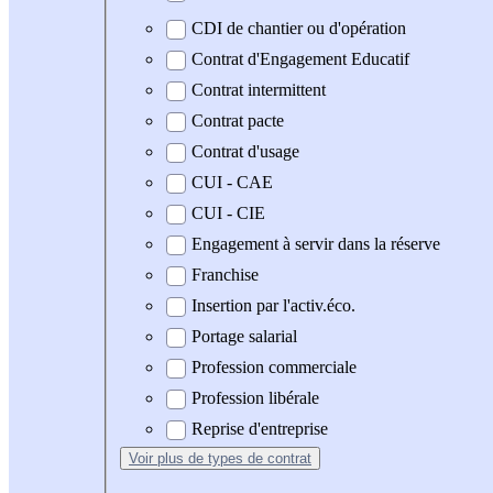
CDI de chantier ou d'opération
Contrat d'Engagement Educatif
Contrat intermittent
Contrat pacte
Contrat d'usage
CUI - CAE
CUI - CIE
Engagement à servir dans la réserve
Franchise
Insertion par l'activ.éco.
Portage salarial
Profession commerciale
Profession libérale
Reprise d'entreprise
Voir plus
de types de contrat