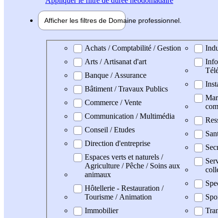
Appliquer
le filtre de durée hebdomadaire
Afficher les filtres de
Domaine pro
fessionnel
Domaine professionel
Achats / Comptabilité / Gestion
Indu
Arts / Artisanat d'art
Info
Tél
Banque / Assurance
Inst
Bâtiment / Travaux Publics
Mark
Commerce / Vente
com
Communication / Multimédia
Res
Conseil / Etudes
San
Direction d'entreprise
Secr
Espaces verts et naturels /
Serv
Agriculture / Pêche / Soins aux
coll
animaux
Spe
Hôtellerie - Restauration /
Tourisme / Animation
Spo
Immobilier
Tran