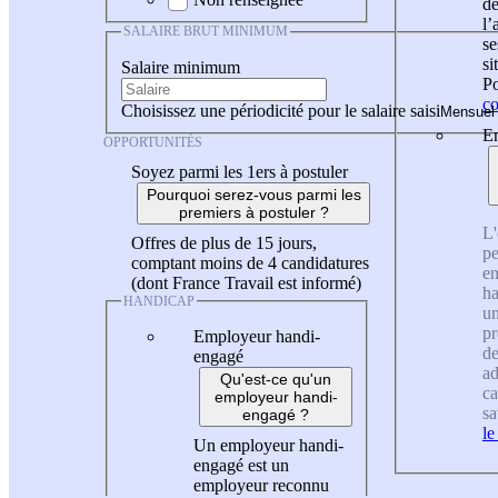
de
l
SALAIRE BRUT MINIMUM
se
si
Salaire minimum
Po
co
Choisissez une périodicité pour le salaire saisi
En
OPPORTUNITÉS
Soyez parmi les 1ers à postuler
Pourquoi serez-vous parmi les
premiers à postuler ?
L'
Offres de plus de 15 jours,
pe
comptant moins de 4 candidatures
en
(dont France Travail est informé)
ha
HANDICAP
un
pr
Employeur handi-
de
engagé
ad
Qu'est-ce qu'un
ca
employeur handi-
sa
engagé ?
le
Un employeur handi-
engagé est un
employeur reconnu