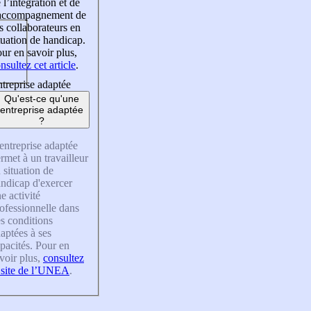
 l’intégration et de
’accompagnement de
s collaborateurs en
tuation de handicap.
ur en savoir plus,
nsultez cet article
.
treprise adaptée
Qu'est-ce qu'une
entreprise adaptée
?
entreprise adaptée
rmet à un travailleur
 situation de
ndicap d'exercer
e activité
ofessionnelle dans
s conditions
aptées à ses
pacités. Pour en
voir plus,
consultez
 site de l’UNEA
.