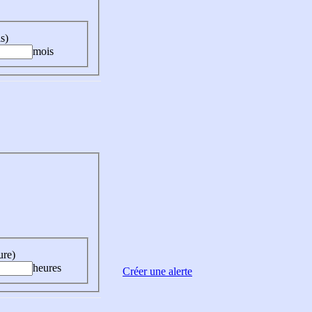
s)
mois
ure)
heures
Créer une alerte