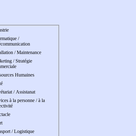
strie
rmatique /
écommunication
allation / Maintenance
eting / Stratégie
merciale
sources Humaines
té
étariat / Assistanat
ices à la personne / à la
ectivité
ctacle
rt
sport / Logistique