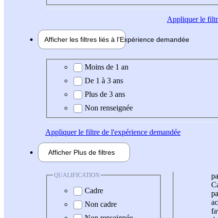
Appliquer
le fil
Afficher les filtres liés à l'
Expérience
demandée
Expérience demandée
Moins de 1 an
De 1 à 3 ans
Plus de 3 ans
Non renseignée
Appliquer
le filtre de l'expérience demandée
Afficher
Plus de
filtres
QUALIFICATION
pa
Ca
Cadre
pa
ac
Non cadre
fa
Non renseignée