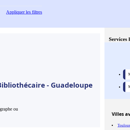
Appliquer
les filtres
Services 
M
Bibliothécaire - Guadeloupe
M
hographe ou
Villes
av
Toulou