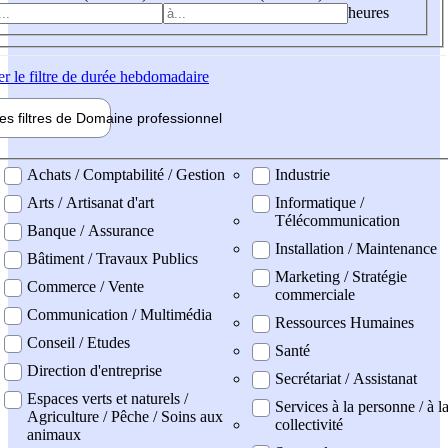
heures
er
le filtre de durée hebdomadaire
les filtres de
Domaine pro
fessionnel
ne professionel
Achats / Comptabilité / Gestion
Industrie
Arts / Artisanat d'art
Informatique /
Télécommunication
Banque / Assurance
Installation / Maintenance
Bâtiment / Travaux Publics
Marketing / Stratégie
Commerce / Vente
commerciale
Communication / Multimédia
Ressources Humaines
Conseil / Etudes
Santé
Direction d'entreprise
Secrétariat / Assistanat
Espaces verts et naturels /
Services à la personne / à l
Agriculture / Pêche / Soins aux
collectivité
animaux