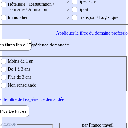
Spectacle
Hôtellerie - Restauration /
Tourisme / Animation
Sport
Immobilier
Transport / Logistique
Appliquer
le filtre du domaine professi
es filtres liés à l'
Expérience
demandée
ience demandée
Moins de 1 an
De 1 à 3 ans
Plus de 3 ans
Non renseignée
er
le filtre de l'expérience demandée
Plus De
Filtres
IFICATION
par France travail,