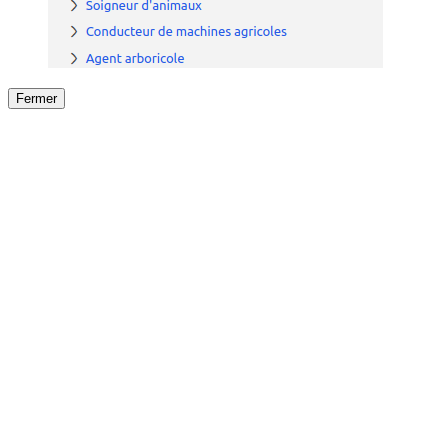
Fermer
Fermer
le détail de l'offre
/
Offre
sur
Offre précéden