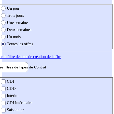
e création de l'offre
Un jour
Trois jours
Une semaine
Deux semaines
Un mois
Toutes les offres
er
le filtre de date de création de l'offre
les filtres de types de
Contrat
de contrat
CDI
CDD
Intérim
CDI Intérimaire
Saisonnier