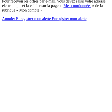
Pour recevoir les offres par e-mail, vous devez saisir votre adresse
électronique et la valider sur la page «
Mes coordonnées
» de la
rubrique « Mon compte »
Annuler
Enregistrer mon alerte
Enregistrer
mon alerte