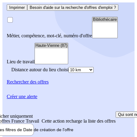
Imprimer
Besoin d'aide sur la recherche d'offres d'emploi ?
Métier, compétence, mot-clé, numéro d'offre
Lieu de travail
Distance autour du lieu choisi
Rechercher
des offres
Créer une alerte
Qui sont n
icher uniquement
 offres France Travail
Cette action recharge la liste des offres
les filtres de
Date de création
de l'offre