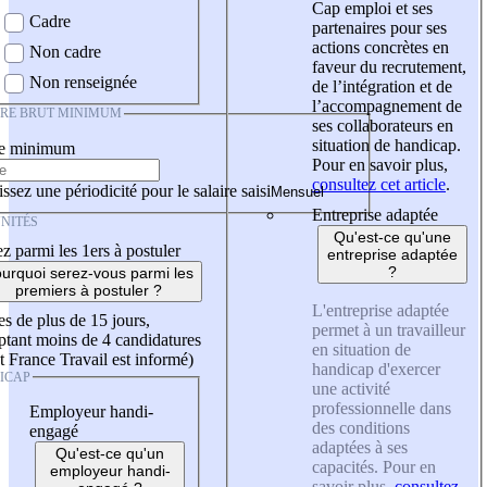
Cap emploi et ses
Cadre
partenaires pour ses
actions concrètes en
Non cadre
faveur du recrutement,
Non renseignée
de l’intégration et de
l’accompagnement de
IRE BRUT MINIMUM
ses collaborateurs en
situation de handicap.
re minimum
Pour en savoir plus,
consultez cet article
.
ssez une périodicité pour le salaire saisi
Entreprise adaptée
NITÉS
Qu'est-ce qu'une
z parmi les 1ers à postuler
entreprise adaptée
?
urquoi serez-vous parmi les
premiers à postuler ?
L'entreprise adaptée
es de plus de 15 jours,
permet à un travailleur
tant moins de 4 candidatures
en situation de
t France Travail est informé)
handicap d'exercer
ICAP
une activité
professionnelle dans
Employeur handi-
des conditions
engagé
adaptées à ses
Qu'est-ce qu'un
capacités. Pour en
employeur handi-
savoir plus,
consultez