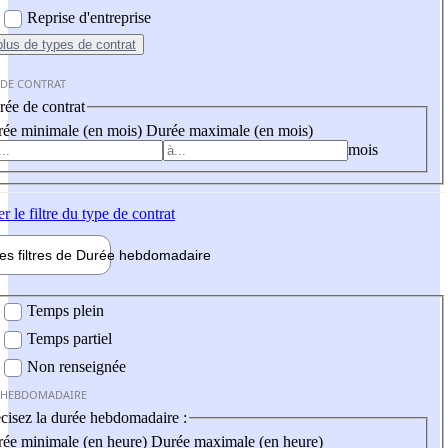
Reprise d'entreprise
plus
de types de contrat
 DE CONTRAT
ée de contrat
ée minimale (en mois)
Durée maximale (en mois)
mois
er
le filtre du type de contrat
les filtres de
Durée hebdo
madaire
 hebdomadaire
Temps plein
Temps partiel
Non renseignée
 HEBDOMADAIRE
cisez la durée hebdomadaire :
ée minimale (en heure)
Durée maximale (en heure)