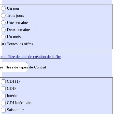
e création de l'offre
Un jour
Trois jours
Une semaine
Deux semaines
Un mois
Toutes les offres
er
le filtre de date de création de l'offre
les filtres de types de
Contrat
de contrat
CDI (1)
CDD
Intérim
CDI Intérimaire
Saisonnier