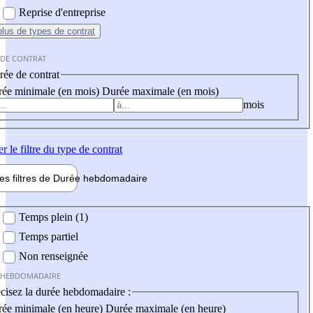
Reprise d'entreprise
plus
de types de contrat
 DE CONTRAT
ée de contrat
ée minimale (en mois)
Durée maximale (en mois)
mois
er
le filtre du type de contrat
les filtres de
Durée hebdo
madaire
 hebdomadaire
Temps plein (1)
Temps partiel
Non renseignée
 HEBDOMADAIRE
cisez la durée hebdomadaire :
ée minimale (en heure)
Durée maximale (en heure)