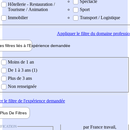
Spectacle
Hôtellerie - Restauration /
Tourisme / Animation
Sport
Immobilier
Transport / Logistique
Appliquer
le filtre du domaine professi
es filtres liés à l'
Expérience
demandée
ience demandée
Moins de 1 an
De 1 à 3 ans (1)
Plus de 3 ans
Non renseignée
er
le filtre de l'expérience demandée
Plus De
Filtres
IFICATION
par France travail,