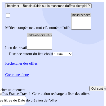
Imprimer
Besoin d'aide sur la recherche d'offres d'emploi ?
Métier, compétence, mot-clé, numéro d'offre
Lieu de travail
Distance autour du lieu choisi
Rechercher
des offres
Créer une alerte
Qui sont n
icher uniquement
 offres France Travail
Cette action recharge la liste des offres
les filtres de
Date de création
de l'offre