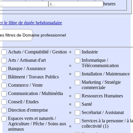
heures
er
le filtre de durée hebdomadaire
les filtres de
Domaine pro
fessionnel
ne professionel
Achats / Comptabilité / Gestion
Industrie
Arts / Artisanat d'art
Informatique /
Télécommunication
Banque / Assurance
Installation / Maintenance
Bâtiment / Travaux Publics
Marketing / Stratégie
Commerce / Vente
commerciale
Communication / Multimédia
Ressources Humaines
Conseil / Etudes
Santé
Direction d'entreprise
Secrétariat / Assistanat
Espaces verts et naturels /
Services à la personne / à l
Agriculture / Pêche / Soins aux
collectivité (1)
animaux