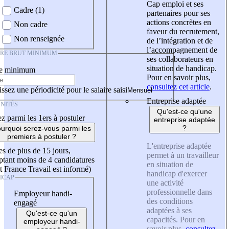
Cap emploi et ses
Cadre (1)
partenaires pour ses
actions concrètes en
Non cadre
faveur du recrutement,
Non renseignée
de l’intégration et de
l’accompagnement de
IRE BRUT MINIMUM
ses collaborateurs en
situation de handicap.
re minimum
Pour en savoir plus,
consultez cet article
.
ssez une périodicité pour le salaire saisi
Entreprise adaptée
NITÉS
Qu'est-ce qu'une
z parmi les 1ers à postuler
entreprise adaptée
?
urquoi serez-vous parmi les
premiers à postuler ?
L'entreprise adaptée
es de plus de 15 jours,
permet à un travailleur
tant moins de 4 candidatures
en situation de
t France Travail est informé)
handicap d'exercer
ICAP
une activité
professionnelle dans
Employeur handi-
des conditions
engagé
adaptées à ses
Qu'est-ce qu'un
capacités. Pour en
employeur handi-
savoir plus,
consultez