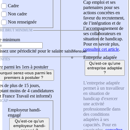
Cap emploi et ses
Cadre
partenaires pour ses
actions concrètes en
Non cadre
faveur du recrutement,
Non renseignée
de l’intégration et de
l’accompagnement de
IRE BRUT MINIMUM
ses collaborateurs en
situation de handicap.
re minimum
Pour en savoir plus,
consultez cet article
.
ssez une périodicité pour le salaire saisi
Entreprise adaptée
NITÉS
Qu'est-ce qu'une
z parmi les 1ers à postuler
entreprise adaptée
?
urquoi serez-vous parmi les
premiers à postuler ?
L'entreprise adaptée
es de plus de 15 jours,
permet à un travailleur
tant moins de 4 candidatures
en situation de
t France Travail est informé)
handicap d'exercer
ICAP
une activité
professionnelle dans
Employeur handi-
des conditions
engagé
adaptées à ses
Qu'est-ce qu'un
capacités. Pour en
employeur handi-
savoir plus,
consultez