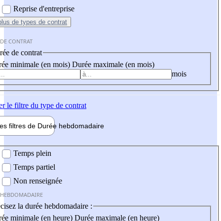
Reprise d'entreprise
plus
de types de contrat
 DE CONTRAT
ée de contrat
ée minimale (en mois)
Durée maximale (en mois)
mois
er
le filtre du type de contrat
les filtres de
Durée hebdo
madaire
 hebdomadaire
Temps plein
Temps partiel
Non renseignée
 HEBDOMADAIRE
cisez la durée hebdomadaire :
ée minimale (en heure)
Durée maximale (en heure)