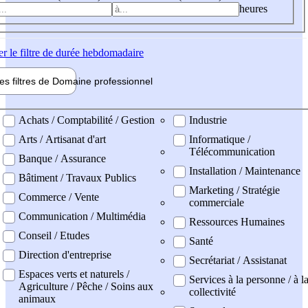
heures
er
le filtre de durée hebdomadaire
les filtres de
Domaine pro
fessionnel
ne professionel
Achats / Comptabilité / Gestion
Industrie
Arts / Artisanat d'art
Informatique /
Télécommunication
Banque / Assurance
Installation / Maintenance
Bâtiment / Travaux Publics
Marketing / Stratégie
Commerce / Vente
commerciale
Communication / Multimédia
Ressources Humaines
Conseil / Etudes
Santé
Direction d'entreprise
Secrétariat / Assistanat
Espaces verts et naturels /
Services à la personne / à l
Agriculture / Pêche / Soins aux
collectivité
animaux