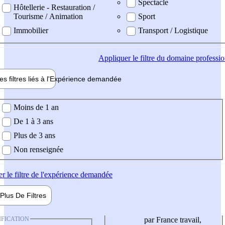
Spectacle
Hôtellerie - Restauration /
Tourisme / Animation
Sport
Immobilier
Transport / Logistique
Appliquer
le filtre du domaine professi
es filtres liés à l'
Expérience
demandée
ience demandée
Moins de 1 an
De 1 à 3 ans
Plus de 3 ans
Non renseignée
er
le filtre de l'expérience demandée
Plus De
Filtres
IFICATION
par France travail,