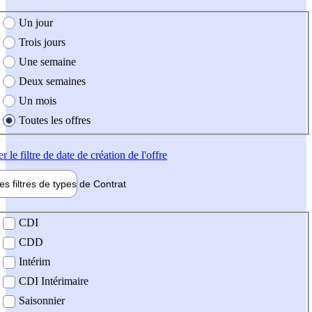
e création de l'offre
Un jour
Trois jours
Une semaine
Deux semaines
Un mois
Toutes les offres
er
le filtre de date de création de l'offre
les filtres de types de
Contrat
de contrat
CDI
CDD
Intérim
CDI Intérimaire
Saisonnier