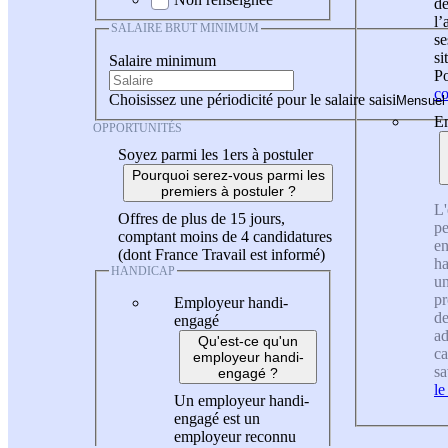
de
l
SALAIRE BRUT MINIMUM
se
si
Salaire minimum
Po
co
Choisissez une périodicité pour le salaire saisi
En
OPPORTUNITÉS
Soyez parmi les 1ers à postuler
Pourquoi serez-vous parmi les
premiers à postuler ?
L'
Offres de plus de 15 jours,
pe
comptant moins de 4 candidatures
en
(dont France Travail est informé)
ha
HANDICAP
un
pr
Employeur handi-
de
engagé
ad
Qu'est-ce qu'un
ca
employeur handi-
sa
engagé ?
le
Un employeur handi-
engagé est un
employeur reconnu