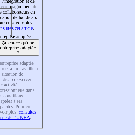
 l’intégration et de
’accompagnement de
s collaborateurs en
tuation de handicap.
ur en savoir plus,
nsultez cet article
.
treprise adaptée
Qu'est-ce qu'une
entreprise adaptée
?
entreprise adaptée
rmet à un travailleur
 situation de
ndicap d'exercer
e activité
ofessionnelle dans
s conditions
aptées à ses
pacités. Pour en
voir plus,
consultez
 site de l’UNEA
.