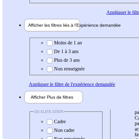
Appliquer
le fil
Afficher les filtres liés à l'
Expérience
demandée
Expérience demandée
Moins de 1 an
De 1 à 3 ans
Plus de 3 ans
Non renseignée
Appliquer
le filtre de l'expérience demandée
Afficher
Plus de
filtres
QUALIFICATION
pa
Ca
Cadre
pa
ac
Non cadre
fa
Non renseignée