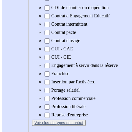
CDI de chantier ou d'opération
Contrat d'Engagement Educatif
Contrat intermittent
Contrat pacte
Contrat d'usage
CUI - CAE
CUI - CIE
Engagement à servir dans la réserve
Franchise
Insertion par l'activ.éco.
Portage salarial
Profession commerciale
Profession libérale
Reprise d'entreprise
Voir plus
de types de contrat