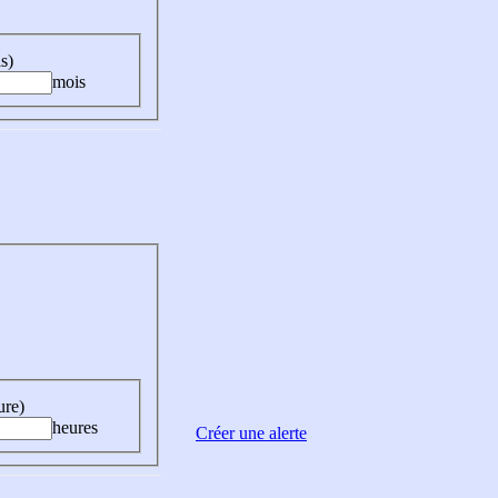
s)
mois
ure)
heures
Créer une alerte