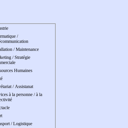
strie
rmatique /
écommunication
allation / Maintenance
eting / Stratégie
merciale
sources Humaines
té
étariat / Assistanat
ices à la personne / à la
ectivité
ctacle
rt
sport / Logistique