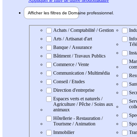
Appliquer
le filtre de durée hebdomadaire
Afficher les filtres de
Domaine pro
fessionnel
Domaine professionel
Achats / Comptabilité / Gestion
Indu
Arts / Artisanat d'art
Info
Tél
Banque / Assurance
Inst
Bâtiment / Travaux Publics
Mark
Commerce / Vente
com
Communication / Multimédia
Res
Conseil / Etudes
San
Direction d'entreprise
Secr
Espaces verts et naturels /
Serv
Agriculture / Pêche / Soins aux
coll
animaux
Spe
Hôtellerie - Restauration /
Tourisme / Animation
Spo
Immobilier
Tran