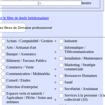
heures
er
le filtre de durée hebdomadaire
les filtres de
Domaine pro
fessionnel
ne professionel
Achats / Comptabilité / Gestion
Industrie
Arts / Artisanat d'art
Informatique /
Télécommunication
Banque / Assurance
Installation / Maintenance
Bâtiment / Travaux Publics
Marketing / Stratégie
Commerce / Vente
commerciale
Communication / Multimédia
Ressources Humaines
Conseil / Etudes
Santé
Direction d'entreprise
Secrétariat / Assistanat
Espaces verts et naturels /
Services à la personne / à l
Agriculture / Pêche / Soins aux
collectivité (10)
animaux