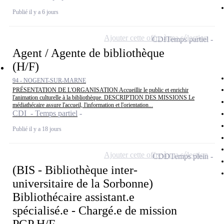
Publié il y a 6 jours
Ajouter cette offre à ma sélection
CDI
Temps partiel
Agent / Agente de bibliothèque
(H/F)
94 - NOGENT-SUR-MARNE
PRÉSENTATION DE L'ORGANISATION Accueillir le public et enrichir
l'animation culturelle à la bibliothèque. DESCRIPTION DES MISSIONS Le
médiathécaire assure l'accueil, l'information et l'orientation...
CDI - Temps partiel
Publié il y a 18 jours
Ajouter cette offre à ma sélection
CDD
Temps plein
(BIS - Bibliothèque inter-
universitaire de la Sorbonne)
Bibliothécaire assistant.e
spécialisé.e - Chargé.e de mission