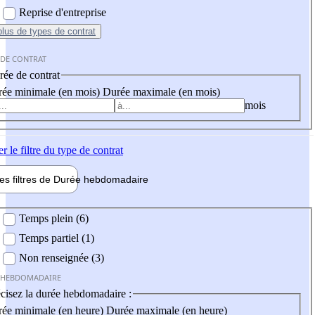
Reprise d'entreprise
plus
de types de contrat
 DE CONTRAT
ée de contrat
ée minimale (en mois)
Durée maximale (en mois)
mois
er
le filtre du type de contrat
les filtres de
Durée hebdo
madaire
 hebdomadaire
Temps plein (6)
Temps partiel (1)
Non renseignée (3)
 HEBDOMADAIRE
cisez la durée hebdomadaire :
ée minimale (en heure)
Durée maximale (en heure)