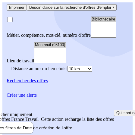
Imprimer
Besoin d'aide sur la recherche d'offres d'emploi ?
Métier, compétence, mot-clé, numéro d'offre
Lieu de travail
Distance autour du lieu choisi
Rechercher
des offres
Créer une alerte
Qui sont n
icher uniquement
 offres France Travail
Cette action recharge la liste des offres
les filtres de
Date de création
de l'offre