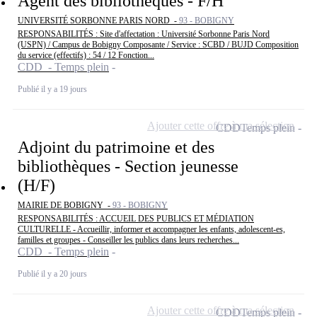
Agent des bibliothèques - F/H
UNIVERSITÉ SORBONNE PARIS NORD -
93 - BOBIGNY
RESPONSABILITÉS : Site d'affectation : Université Sorbonne Paris Nord
(USPN) / Campus de Bobigny Composante / Service : SCBD / BUJD Composition
du service (effectifs) : 54 / 12 Fonction...
CDD - Temps plein
Publié il y a 19 jours
Ajouter cette offre à ma sélection
CDD
Temps plein
Adjoint du patrimoine et des
bibliothèques - Section jeunesse
(H/F)
MAIRIE DE BOBIGNY -
93 - BOBIGNY
RESPONSABILITÉS : ACCUEIL DES PUBLICS ET MÉDIATION
CULTURELLE - Accueillir, informer et accompagner les enfants, adolescent-es,
familles et groupes - Conseiller les publics dans leurs recherches...
CDD - Temps plein
Publié il y a 20 jours
Ajouter cette offre à ma sélection
CDD
Temps plein