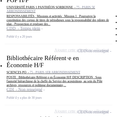
PGP H/F
UNIVERSITÉ PARIS 1 PANTHÉON SORBONNE -
75 - PARIS 5E
ARRONDISSEMENT
RESPONSABILITÉS : Missions et activités : Mission 1 : Poursuivre la
constitution des corpus de titres de périodiques sous la responsabilité des pilotes de
plan - Prospection et repérage des...
CDD - Temps plein
Publié il y a 20 jours
Ajouter cette offre à ma sélection
CDI
Non renseigné
Bibliothécaire Référent·e en
Économie H/F
SCIENCES PO -
75 - PARIS 1ER ARRONDISSEMENT
POSTE : Bibliothécaire Référent·e en Économie H/F DESCRIPTION : Sous
l'autorité hiérarchique de la cheffe du Service des acquisitions, au sein du Pôle
archives, ressources et politique documentaire,...
CDI - Non renseigné
Publié il y a plus de 30 jours
Ajouter cette offre à ma sélection
CDI
Non renseigné