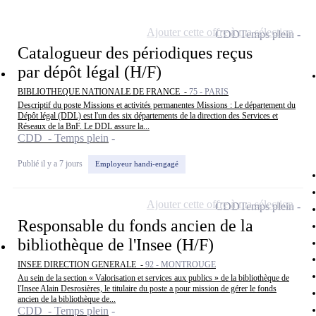
Ajouter cette offre à ma sélection
CDD
Temps plein
Catalogueur des périodiques reçus
par dépôt légal (H/F)
BIBLIOTHEQUE NATIONALE DE FRANCE -
75 - PARIS
Descriptif du poste Missions et activités permanentes Missions : Le département du
Dépôt légal (DDL) est l'un des six départements de la direction des Services et
Réseaux de la BnF. Le DDL assure la...
CDD - Temps plein
Publié il y a 7 jours
Employeur handi-engagé
Ajouter cette offre à ma sélection
CDD
Temps plein
Responsable du fonds ancien de la
bibliothèque de l'Insee (H/F)
INSEE DIRECTION GENERALE -
92 - MONTROUGE
Au sein de la section « Valorisation et services aux publics » de la bibliothèque de
l'Insee Alain Desrosières, le titulaire du poste a pour mission de gérer le fonds
ancien de la bibliothèque de...
CDD - Temps plein