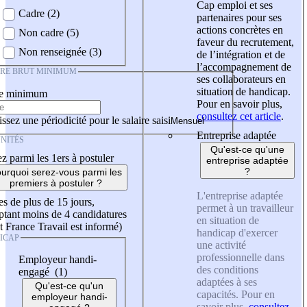
Cap emploi et ses
Cadre (2)
partenaires pour ses
actions concrètes en
Non cadre (5)
faveur du recrutement,
Non renseignée (3)
de l’intégration et de
l’accompagnement de
IRE BRUT MINIMUM
ses collaborateurs en
situation de handicap.
re minimum
Pour en savoir plus,
consultez cet article
.
ssez une périodicité pour le salaire saisi
Entreprise adaptée
NITÉS
Qu'est-ce qu'une
z parmi les 1ers à postuler
entreprise adaptée
?
urquoi serez-vous parmi les
premiers à postuler ?
L'entreprise adaptée
es de plus de 15 jours,
permet à un travailleur
tant moins de 4 candidatures
en situation de
t France Travail est informé)
handicap d'exercer
ICAP
une activité
professionnelle dans
Employeur handi-
des conditions
engagé (1)
adaptées à ses
Qu'est-ce qu'un
capacités. Pour en
employeur handi-
savoir plus,
consultez