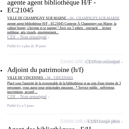
agente agent bibliothèque H/F -
EC21045
VILLE DE CHAMPIGNY SUR MARNE -
94 - CHAMPIGNY-SUR-MARNE
agente agent bibliothèque H/F - EC21045 Contexte À Champigny-sur-Marne, la
culture bouge, s'invente et se partage ! Avec ses 5 piliers : spectacle ... lecture
publique, arts visuels, enseignement...
CDI - Non renseigné
Publié il y a plus de 30 jours
Ajouter cette offre à ma sélection
CDI
Non renseigné
Adjoint du patrimoine (h/f)
VILLE DE VINCENNES -
94 - VINCENNES
Placé sous l'autorité de la responsable de la bibliothèque et au sein d'une équipe de 3
personnes, vous aurez pour principales missions : * Service public : prêt/retour,
inscriptions, accueil,...
CDI - Non renseigné
Publié il y a 5 jours
Ajouter cette offre à ma sélection
CDD
Temps plein