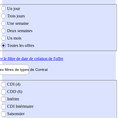
e création de l'offre
Un jour
Trois jours
Une semaine
Deux semaines
Un mois
Toutes les offres
er
le filtre de date de création de l'offre
les filtres de types de
Contrat
de contrat
CDI (4)
CDD (6)
Intérim
CDI Intérimaire
Saisonnier