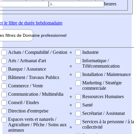
heures
er
le filtre de durée hebdomadaire
les filtres de
Domaine pro
fessionnel
ne professionel
Achats / Comptabilité / Gestion
Industrie
Arts / Artisanat d'art
Informatique /
Télécommunication
Banque / Assurance
Installation / Maintenance
Bâtiment / Travaux Publics
Marketing / Stratégie
Commerce / Vente
commerciale
Communication / Multimédia
Ressources Humaines
Conseil / Etudes
Santé
Direction d'entreprise
Secrétariat / Assistanat
Espaces verts et naturels /
Services à la personne / à l
Agriculture / Pêche / Soins aux
collectivité
animaux