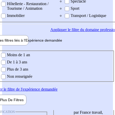
Spectacle
Hôtellerie - Restauration /
Tourisme / Animation
Sport
Immobilier
Transport / Logistique
Appliquer
le filtre du domaine professi
es filtres liés à l'
Expérience
demandée
ience demandée
Moins de 1 an
De 1 à 3 ans
Plus de 3 ans
Non renseignée
er
le filtre de l'expérience demandée
Plus De
Filtres
IFICATION
par France travail,