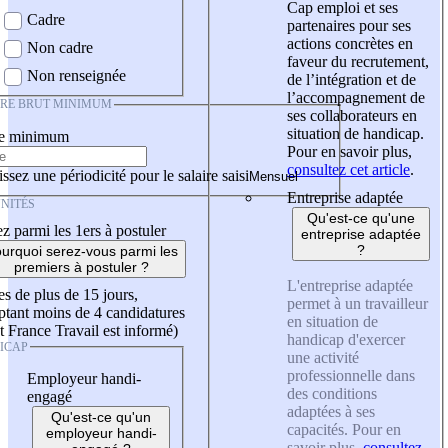
Cap emploi et ses
Cadre
partenaires pour ses
actions concrètes en
Non cadre
faveur du recrutement,
Non renseignée
de l’intégration et de
l’accompagnement de
IRE BRUT MINIMUM
ses collaborateurs en
situation de handicap.
re minimum
Pour en savoir plus,
consultez cet article
.
ssez une périodicité pour le salaire saisi
Entreprise adaptée
NITÉS
Qu'est-ce qu'une
z parmi les 1ers à postuler
entreprise adaptée
?
urquoi serez-vous parmi les
premiers à postuler ?
L'entreprise adaptée
es de plus de 15 jours,
permet à un travailleur
tant moins de 4 candidatures
en situation de
t France Travail est informé)
handicap d'exercer
ICAP
une activité
professionnelle dans
Employeur handi-
des conditions
engagé
adaptées à ses
Qu'est-ce qu'un
capacités. Pour en
employeur handi-
savoir plus,
consultez