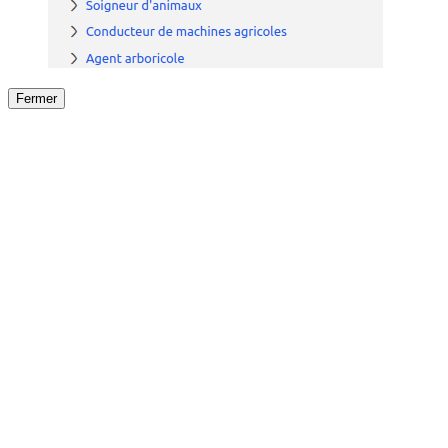
Fermer
Fermer
le détail de l'offre
/
Offre
sur
Offre précéden