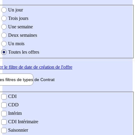
e création de l'offre
Un jour
Trois jours
Une semaine
Deux semaines
Un mois
Toutes les offres
er
le filtre de date de création de l'offre
les filtres de types de
Contrat
de contrat
CDI
CDD
Intérim
CDI Intérimaire
Saisonnier