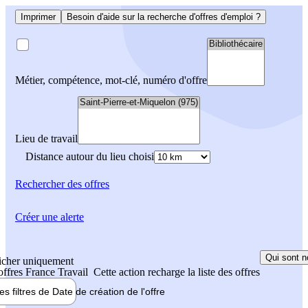
Imprimer
Besoin d'aide sur la recherche d'offres d'emploi ?
Métier, compétence, mot-clé, numéro d'offre
Lieu de travail
Distance autour du lieu choisi
Rechercher
des offres
Créer une alerte
Qui sont n
icher uniquement
 offres France Travail
Cette action recharge la liste des offres
les filtres de
Date de création
de l'offre