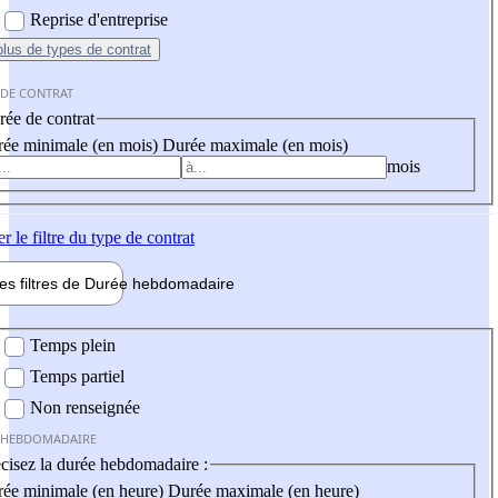
Reprise d'entreprise
plus
de types de contrat
 DE CONTRAT
ée de contrat
ée minimale (en mois)
Durée maximale (en mois)
mois
er
le filtre du type de contrat
les filtres de
Durée hebdo
madaire
 hebdomadaire
Temps plein
Temps partiel
Non renseignée
 HEBDOMADAIRE
cisez la durée hebdomadaire :
ée minimale (en heure)
Durée maximale (en heure)