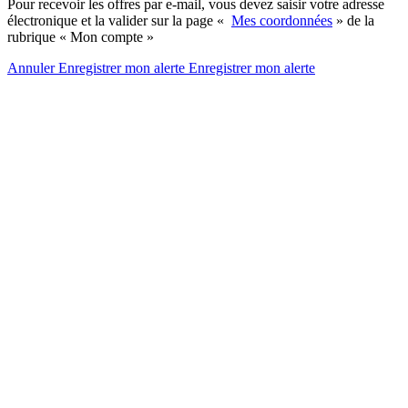
Pour recevoir les offres par e-mail, vous devez saisir votre adresse
électronique et la valider sur la page «
Mes coordonnées
» de la
rubrique « Mon compte »
Annuler
Enregistrer mon alerte
Enregistrer
mon alerte