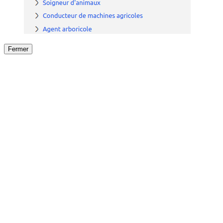
Fermer
Fermer
le détail de l'offre
/
Offre
sur
Offre précéden