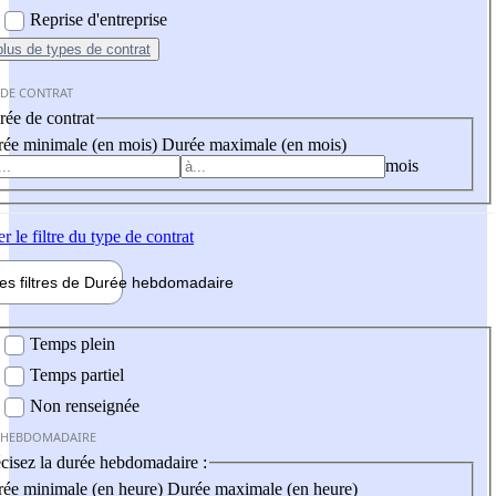
Reprise d'entreprise
plus
de types de contrat
 DE CONTRAT
ée de contrat
ée minimale (en mois)
Durée maximale (en mois)
mois
er
le filtre du type de contrat
les filtres de
Durée hebdo
madaire
 hebdomadaire
Temps plein
Temps partiel
Non renseignée
 HEBDOMADAIRE
cisez la durée hebdomadaire :
ée minimale (en heure)
Durée maximale (en heure)