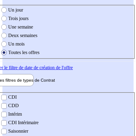
e création de l'offre
Un jour
Trois jours
Une semaine
Deux semaines
Un mois
Toutes les offres
er
le filtre de date de création de l'offre
les filtres de types de
Contrat
de contrat
CDI
CDD
Intérim
CDI Intérimaire
Saisonnier