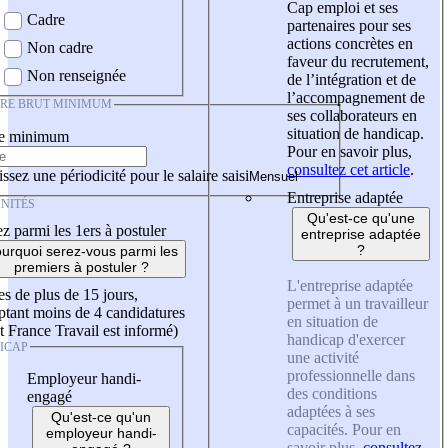
Cap emploi et ses
Cadre
partenaires pour ses
actions concrètes en
Non cadre
faveur du recrutement,
Non renseignée
de l’intégration et de
l’accompagnement de
IRE BRUT MINIMUM
ses collaborateurs en
situation de handicap.
re minimum
Pour en savoir plus,
consultez cet article
.
ssez une périodicité pour le salaire saisi
Entreprise adaptée
NITÉS
Qu'est-ce qu'une
z parmi les 1ers à postuler
entreprise adaptée
?
urquoi serez-vous parmi les
premiers à postuler ?
L'entreprise adaptée
es de plus de 15 jours,
permet à un travailleur
tant moins de 4 candidatures
en situation de
t France Travail est informé)
handicap d'exercer
ICAP
une activité
professionnelle dans
Employeur handi-
des conditions
engagé
adaptées à ses
Qu'est-ce qu'un
capacités. Pour en
employeur handi-
savoir plus,
consultez