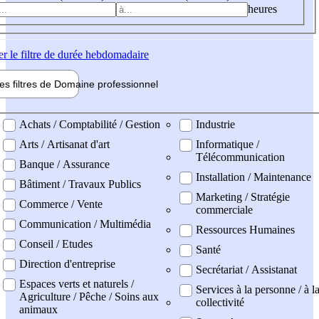
heures
er
le filtre de durée hebdomadaire
les filtres de
Domaine pro
fessionnel
ne professionel
Achats / Comptabilité / Gestion
Industrie
Arts / Artisanat d'art
Informatique /
Télécommunication
Banque / Assurance
Installation / Maintenance
Bâtiment / Travaux Publics
Marketing / Stratégie
Commerce / Vente
commerciale
Communication / Multimédia
Ressources Humaines
Conseil / Etudes
Santé
Direction d'entreprise
Secrétariat / Assistanat
Espaces verts et naturels /
Services à la personne / à l
Agriculture / Pêche / Soins aux
collectivité
animaux