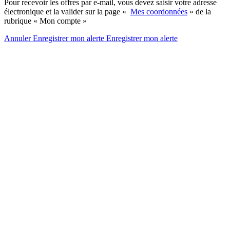
Pour recevoir les offres par e-mail, vous devez saisir votre adresse
électronique et la valider sur la page «
Mes coordonnées
» de la
rubrique « Mon compte »
Annuler
Enregistrer mon alerte
Enregistrer
mon alerte