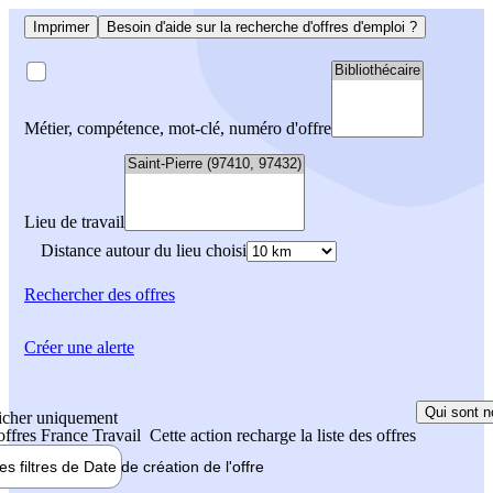
Imprimer
Besoin d'aide sur la recherche d'offres d'emploi ?
Métier, compétence, mot-clé, numéro d'offre
Lieu de travail
Distance autour du lieu choisi
Rechercher
des offres
Créer une alerte
Qui sont n
icher uniquement
 offres France Travail
Cette action recharge la liste des offres
les filtres de
Date de création
de l'offre