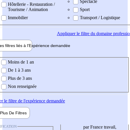
Spectacle
Hôtellerie - Restauration /
Tourisme / Animation
Sport
Immobilier
Transport / Logistique
Appliquer
le filtre du domaine professi
es filtres liés à l'
Expérience
demandée
ience demandée
Moins de 1 an
De 1 à 3 ans
Plus de 3 ans
Non renseignée
er
le filtre de l'expérience demandée
Plus De
Filtres
IFICATION
par France travail,