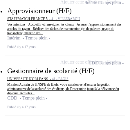
Ajouter cette offre à ma sélection
Intérim
Temps plein
Approvisionneur (H/F)
STAFFMATCH FRANCE 5 -
41 - VILLEBAROU
Vos missions - Accueillir et renseigner les clients - Assurer l'approvisionnement des
articles du rayon - Réaliser des tâches de manutention (tri de palettes, usage du
transpalette, maîtrise des...
Intérim - Temps plein
Publié il y a 17 jours
Ajouter cette offre à ma sélection
CDD
Temps plein
Gestionnaire de scolarité (H/F)
UNIVERSITE D'ORLEANS -
41 - BLOIS
Mission Au sein de l'INSPE de Blois, votre mission est d'assurer la gestion
administrative de la scolarité des étudiants, de l'inscription jusqu'à la délivrance du
diplôme. Activités...
CDD - Temps plein
Publié il y a 17 jours