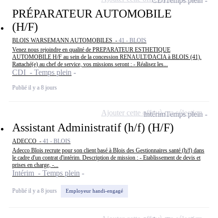
CDI
Temps plein
PRÉPARATEUR AUTOMOBILE
(H/F)
BLOIS WARSEMANN AUTOMOBILES -
41 - BLOIS
Venez nous rejoindre en qualité de PREPARATEUR ESTHETIQUE
AUTOMOBILE H/F au sein de la concession RENAULT/DACIA à BLOIS (41).
Rattaché(e) au chef de service, vos missions seront : - Réalisez les...
CDI - Temps plein
Publié il y a 8 jours
Ajouter cette offre à ma sélection
Intérim
Temps plein
Assistant Administratif (h/f) (H/F)
ADECCO -
41 - BLOIS
Adecco Blois recrute pour son client basé à Blois des Gestionnaires santé (h/f) dans
le cadre d'un contrat d'intérim. Description de mission : - Etablissement de devis et
prises en charge, -...
Intérim - Temps plein
Publié il y a 8 jours
Employeur handi-engagé