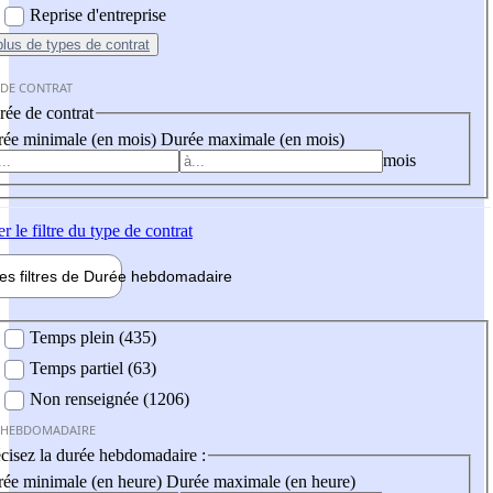
Reprise d'entreprise
plus
de types de contrat
 DE CONTRAT
ée de contrat
ée minimale (en mois)
Durée maximale (en mois)
mois
er
le filtre du type de contrat
les filtres de
Durée hebdo
madaire
 hebdomadaire
Temps plein (435)
Temps partiel (63)
Non renseignée (1206)
 HEBDOMADAIRE
cisez la durée hebdomadaire :
ée minimale (en heure)
Durée maximale (en heure)