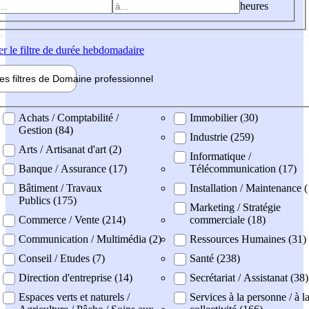
heures
er
le filtre de durée hebdomadaire
les filtres de
Domaine pro
fessionnel
ne professionel
Achats / Comptabilité /
Immobilier (30)
Gestion (84)
Industrie (259)
Arts / Artisanat d'art (2)
Informatique /
Banque / Assurance (17)
Télécommunication (17)
Bâtiment / Travaux
Installation / Maintenance 
Publics (175)
Marketing / Stratégie
Commerce / Vente (214)
commerciale (18)
Communication / Multimédia (2)
Ressources Humaines (31)
Conseil / Etudes (7)
Santé (238)
Direction d'entreprise (14)
Secrétariat / Assistanat (38)
Espaces verts et naturels /
Services à la personne / à l