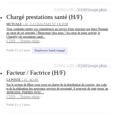
Ajouter cette offre à ma sélection
CDD
Temps plein
Chargé prestations santé (H/F)
MUTUALE -
41 - LA CHAUSSEE ST VICTOR
Vous souhaitez mettre vos compétences au service d'une structure qui place l'humain
au cœur de ses priorités ? Bienvenue chez nous ! Au cœur de notre activité, le
Chargé(e) de prestations santé...
CDD - Temps plein
Publié il y a 2 jours
Employeur handi-engagé
Ajouter cette offre à ma sélection
CDD
Temps plein
Facteur / Factrice (H/F)
LA POSTE -
41 - BLOIS
Sur le secteur de Blois vous serez en charge de la distribution du courrier, des colis
et de la réalisation des nouveaux services de proximité. A pourvoir de suite jusqu' au
30/08/2026. PERMIS AVEC...
CDD - Temps plein
Publié il y a 3 jours