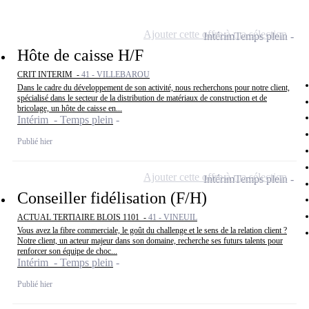
Ajouter cette offre à ma sélection
Intérim
Temps plein
Hôte de caisse H/F
CRIT INTERIM -
41 - VILLEBAROU
Dans le cadre du développement de son activité, nous recherchons pour notre client,
spécialisé dans le secteur de la distribution de matériaux de construction et de
bricolage, un hôte de caisse en...
Intérim - Temps plein
Publié hier
Ajouter cette offre à ma sélection
Intérim
Temps plein
Conseiller fidélisation (F/H)
ACTUAL TERTIAIRE BLOIS 1101 -
41 - VINEUIL
Vous avez la fibre commerciale, le goût du challenge et le sens de la relation client ?
Notre client, un acteur majeur dans son domaine, recherche ses futurs talents pour
renforcer son équipe de choc...
Intérim - Temps plein
Publié hier