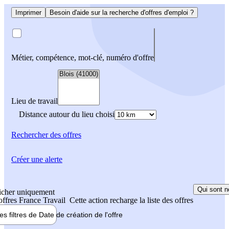
Imprimer
Besoin d'aide sur la recherche d'offres d'emploi ?
Métier, compétence, mot-clé, numéro d'offre
Lieu de travail
Distance autour du lieu choisi
Rechercher
des offres
Créer une alerte
Qui sont n
icher uniquement
 offres France Travail
Cette action recharge la liste des offres
les filtres de
Date de création
de l'offre