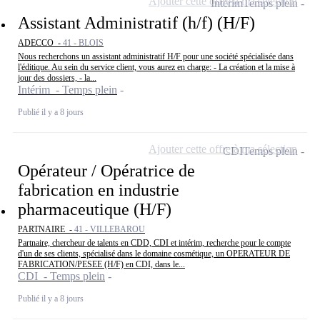
Ajouter cette offre à ma sélection
Intérim
Temps plein
Assistant Administratif (h/f) (H/F)
ADECCO -
41 - BLOIS
Nous recherchons un assistant administratif H/F pour une société spécialisée dans
l'éditique. Au sein du service client, vous aurez en charge: - La création et la mise à
jour des dossiers, - la...
Intérim - Temps plein
Publié il y a 8 jours
Ajouter cette offre à ma sélection
CDI
Temps plein
Opérateur / Opératrice de
fabrication en industrie
pharmaceutique (H/F)
PARTNAIRE -
41 - VILLEBAROU
Partnaire, chercheur de talents en CDD, CDI et intérim, recherche pour le compte
d'un de ses clients, spécialisé dans le domaine cosmétique, un OPERATEUR DE
FABRICATION/PESEE (H/F) en CDI, dans le...
CDI - Temps plein
Publié il y a 8 jours