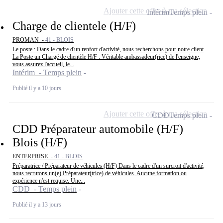
Ajouter cette offre à ma sélection
Intérim
Temps plein
Charge de clientele (H/F)
PROMAN -
41 - BLOIS
Le poste : Dans le cadre d'un renfort d'activité, nous recherchons pour notre client
La Poste un Chargé de clientèle H/F . Véritable ambassadeur(rice) de l'enseigne,
vous assurez l'accueil, le...
Intérim - Temps plein
Publié il y a 10 jours
Ajouter cette offre à ma sélection
CDD
Temps plein
CDD Préparateur automobile (H/F)
Blois (H/F)
ENTERPRISE -
41 - BLOIS
Préparatrice / Préparateur de véhicules (H/F) Dans le cadre d'un surcroit d'activité,
nous recrutons un(e) Préparateur(trice) de véhicules. Aucune formation ou
expérience n'est requise. Une...
CDD - Temps plein
Publié il y a 13 jours