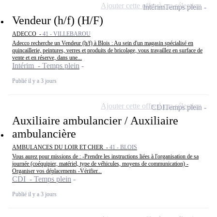
Ajouter cette offre à ma sélection
Intérim
Temps plein
Vendeur (h/f) (H/F)
ADECCO -
41 - VILLEBAROU
Adecco recherche un Vendeur (h/f) à Blois : Au sein d'un magasin spécialisé en
quincaillerie, peintures, verres et produits de bricolage, vous travaillez en surface de
vente et en réserve, dans une...
Intérim - Temps plein
Publié il y a 3 jours
Ajouter cette offre à ma sélection
CDI
Temps plein
Auxiliaire ambulancier / Auxiliaire
ambulancière
AMBULANCES DU LOIR ET CHER -
41 - BLOIS
Vous aurez pour missions de : -Prendre les instructions liées à l'organisation de sa
journée (coéquipier, matériel, type de véhicules, moyens de communication) -
Organiser vos déplacements -Vérifier...
CDI - Temps plein
Publié il y a 3 jours