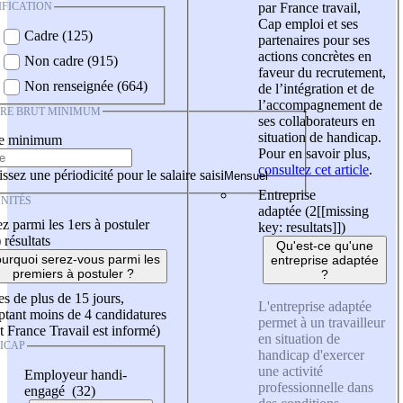
IFICATION
par France travail,
Cap emploi et ses
Cadre (125)
partenaires pour ses
actions concrètes en
Non cadre (915)
faveur du recrutement,
Non renseignée (664)
de l’intégration et de
l’accompagnement de
IRE BRUT MINIMUM
ses collaborateurs en
situation de handicap.
re minimum
Pour en savoir plus,
consultez cet article
.
ssez une périodicité pour le salaire saisi
Entreprise
NITÉS
adaptée (2
[[missing
z parmi les 1ers à postuler
key: resultats]]
)
)
résultats
Qu'est-ce qu'une
urquoi serez-vous parmi les
entreprise adaptée
premiers à postuler ?
?
es de plus de 15 jours,
L'entreprise adaptée
tant moins de 4 candidatures
permet à un travailleur
t France Travail est informé)
en situation de
ICAP
handicap d'exercer
une activité
Employeur handi-
professionnelle dans
engagé (32)