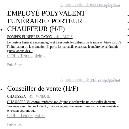
Ajouter cette offre à ma sélection
CDI
Temps plein
EMPLOYÉ POLYVALENT
FUNÉRAIRE / PORTEUR
CHAUFFEUR (H/F)
POMPES FUNEBRES CATON -
41 - BLOIS
Le porteur funéraire accompagne et transporte les défunts de la mise en bière jusqu'à
l'inhumation ou la crémation. Il porte les cercueils et assiste le maître de cérémonie
(installations des...
CDI - Temps plein
Publié hier
Ajouter cette offre à ma sélection
CDI
Temps partiel
Conseiller de vente (H/F)
CHAUSSEA -
41 - VINEUIL
CHAUSSEA Villebarou renforce son équipe et recherche un conseiller de vente.
Vos missions : Accueil client , mise en rayon, traitement livraison, encaissements et
entretien courant du...
CDI - Temps partiel
Publié hier