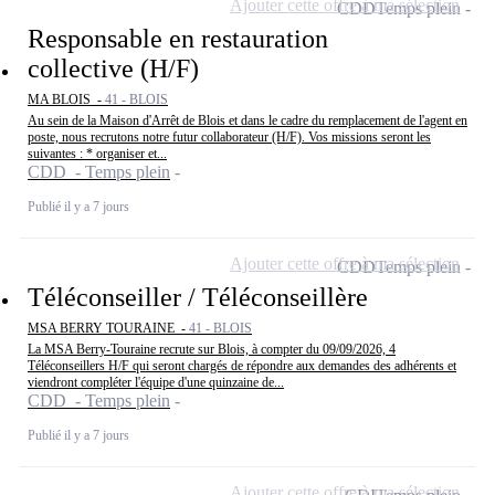
Ajouter cette offre à ma sélection
CDD
Temps plein
Responsable en restauration
collective (H/F)
MA BLOIS -
41 - BLOIS
Au sein de la Maison d'Arrêt de Blois et dans le cadre du remplacement de l'agent en
poste, nous recrutons notre futur collaborateur (H/F). Vos missions seront les
suivantes : * organiser et...
CDD - Temps plein
Publié il y a 7 jours
Ajouter cette offre à ma sélection
CDD
Temps plein
Téléconseiller / Téléconseillère
MSA BERRY TOURAINE -
41 - BLOIS
La MSA Berry-Touraine recrute sur Blois, à compter du 09/09/2026, 4
Téléconseillers H/F qui seront chargés de répondre aux demandes des adhérents et
viendront compléter l'équipe d'une quinzaine de...
CDD - Temps plein
Publié il y a 7 jours
Ajouter cette offre à ma sélection