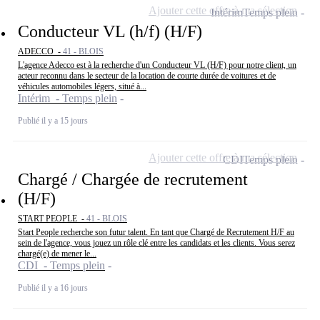
Ajouter cette offre à ma sélection
Intérim
Temps plein
Conducteur VL (h/f) (H/F)
ADECCO -
41 - BLOIS
L'agence Adecco est à la recherche d'un Conducteur VL (H/F) pour notre client, un
acteur reconnu dans le secteur de la location de courte durée de voitures et de
véhicules automobiles légers, situé à...
Intérim - Temps plein
Publié il y a 15 jours
Ajouter cette offre à ma sélection
CDI
Temps plein
Chargé / Chargée de recrutement
(H/F)
START PEOPLE -
41 - BLOIS
Start People recherche son futur talent. En tant que Chargé de Recrutement H/F au
sein de l'agence, vous jouez un rôle clé entre les candidats et les clients. Vous serez
chargé(e) de mener le...
CDI - Temps plein
Publié il y a 16 jours