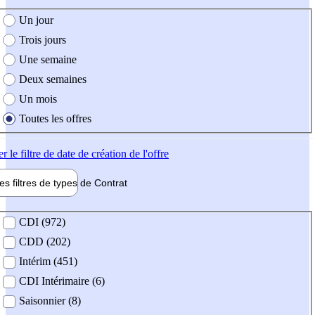
e création de l'offre
Un jour
Trois jours
Une semaine
Deux semaines
Un mois
Toutes les offres
er
le filtre de date de création de l'offre
les filtres de types de
Contrat
de contrat
CDI (972)
CDD (202)
Intérim (451)
CDI Intérimaire (6)
Saisonnier (8)