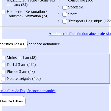
Agriculture / Pêche / Soins aux
collectivité (166)
animaux (34)
Spectacle
Hôtellerie - Restauration /
Sport
Tourisme / Animation (74)
Transport / Logistique (122
Appliquer
le filtre du domaine professi
es filtres liés à l'
Expérience
demandée
ience demandée
Moins de 1 an (48)
De 1 à 3 ans (474)
Plus de 3 ans (48)
Non renseignée (450)
er
le filtre de l'expérience demandée
Plus De
Filtres