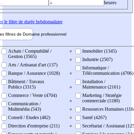
heures
er
le filtre de durée hebdomadaire
les filtres de
Domaine pro
fessionnel
ne professionel
Achats / Comptabilité /
Immobilier (1345)
Gestion (3565)
Industrie (2507)
Arts / Artisanat d'art (137)
Informatique /
Banque / Assurance (1028)
Télécommunication (4706)
Bâtiment / Travaux
Installation /
Publics (3315)
Maintenance (2161)
Commerce / Vente (4704)
Marketing / Stratégie
commerciale (1180)
Communication /
Multimédia (543)
Ressources Humaines (116
Conseil / Etudes (482)
Santé (4267)
Direction d'entreprise (211)
Secrétariat / Assistanat (12