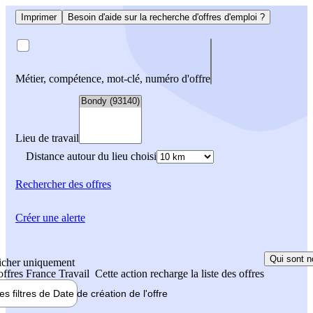
Imprimer
Besoin d'aide sur la recherche d'offres d'emploi ?
Métier, compétence, mot-clé, numéro d'offre
Lieu de travail
Distance autour du lieu choisi
Rechercher
des offres
Créer une alerte
Qui sont n
icher uniquement
 offres France Travail
Cette action recharge la liste des offres
les filtres de
Date de création
de l'offre