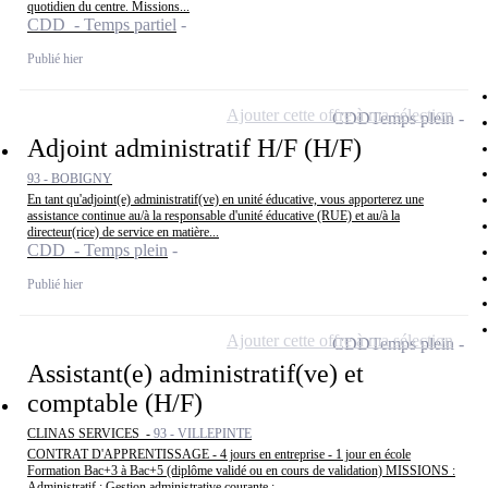
quotidien du centre. Missions...
CDD - Temps partiel
Publié hier
Ajouter cette offre à ma sélection
CDD
Temps plein
Adjoint administratif H/F (H/F)
93 - BOBIGNY
En tant qu'adjoint(e) administratif(ve) en unité éducative, vous apporterez une
assistance continue au/à la responsable d'unité éducative (RUE) et au/à la
directeur(rice) de service en matière...
CDD - Temps plein
Publié hier
Ajouter cette offre à ma sélection
CDD
Temps plein
Assistant(e) administratif(ve) et
comptable (H/F)
CLINAS SERVICES -
93 - VILLEPINTE
CONTRAT D'APPRENTISSAGE - 4 jours en entreprise - 1 jour en école
Formation Bac+3 à Bac+5 (diplôme validé ou en cours de validation) MISSIONS :
Administratif : Gestion administrative courante : -...