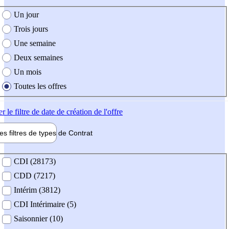
e création de l'offre
Un jour
Trois jours
Une semaine
Deux semaines
Un mois
Toutes les offres
er
le filtre de date de création de l'offre
les filtres de types de
Contrat
de contrat
CDI (28173)
CDD (7217)
Intérim (3812)
CDI Intérimaire (5)
Saisonnier (10)