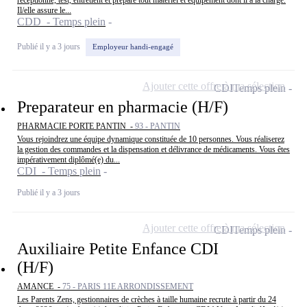
réceptionne, test, entretient et prépare tout matériel et équipement dont il a la charge.
Il/elle assure le...
CDD - Temps plein
Publié il y a 3 jours
Employeur handi-engagé
Ajouter cette offre à ma sélection
CDI
Temps plein
Preparateur en pharmacie (H/F)
PHARMACIE PORTE PANTIN -
93 - PANTIN
Vous rejoindrez une équipe dynamique constituée de 10 personnes. Vous réaliserez
la gestion des commandes et la dispensation et délivrance de médicaments. Vous êtes
impérativement diplômé(e) du...
CDI - Temps plein
Publié il y a 3 jours
Ajouter cette offre à ma sélection
CDI
Temps plein
Auxiliaire Petite Enfance CDI
(H/F)
AMANCE -
75 - PARIS 11E ARRONDISSEMENT
Les Parents Zens, gestionnaires de crèches à taille humaine recrute à partir du 24