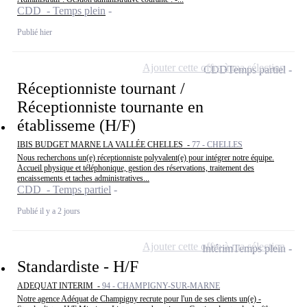
CDD - Temps plein
Publié hier
Ajouter cette offre à ma sélection
CDD
Temps partiel
Réceptionniste tournant /
Réceptionniste tournante en
établisseme (H/F)
IBIS BUDGET MARNE LA VALLÉE CHELLES -
77 - CHELLES
Nous recherchons un(e) réceptionniste polyvalent(e) pour intégrer notre équipe.
Accueil physique et téléphonique, gestion des réservations, traitement des
encaissements et taches administratives...
CDD - Temps partiel
Publié il y a 2 jours
Ajouter cette offre à ma sélection
Intérim
Temps plein
Standardiste - H/F
ADEQUAT INTERIM -
94 - CHAMPIGNY-SUR-MARNE
Notre agence Adéquat de Champigny recrute pour l'un de ses clients un(e) -