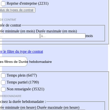
Reprise d'entreprise (2231)
plus
de types de contrat
 DE CONTRAT
ée de contrat
ée minimale (en mois)
Durée maximale (en mois)
mois
er
le filtre du type de contrat
les filtres de
Durée hebdo
madaire
 hebdomadaire
Temps plein (6477)
Temps partiel (1799)
Non renseignée (35321)
 HEBDOMADAIRE
cisez la durée hebdomadaire :
ée minimale (en heure)
Durée maximale (en heure)