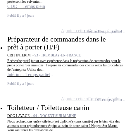
poste sont les suivantes...
CDD - Temps plein
Publié il y a 4 jours
Ajouter cette offre à ma sélection
Intérim
Temps partiel
Préparateur de commandes dans le
prêt à porter (H/F)
CRIT INTERIM -
93 - TREMBLAY-EN-FRANCE
Recherche profil junior avec expérience dans la préparation de commandes pour le
prêt à porter. Ses missions : Prépare les commandes des clients selon les procédures
de l'entreprise Utilise des...
Intérim - Temps partiel
Publié il y a 4 jours
Ajouter cette offre à ma sélection
CDI
Temps plein
Toiletteur / Toiletteuse canin
DOG LAVAGE -
94 - NOGENT SUR MARNE
Nous recherchons un(e) toiletteur(se) diplômé(e) passionné(e) par le bien-être des
animaux pour rejoindre notre équipe au sein de notre salon à Nogent Sur Marne.
Vous assurerez les prestations de...