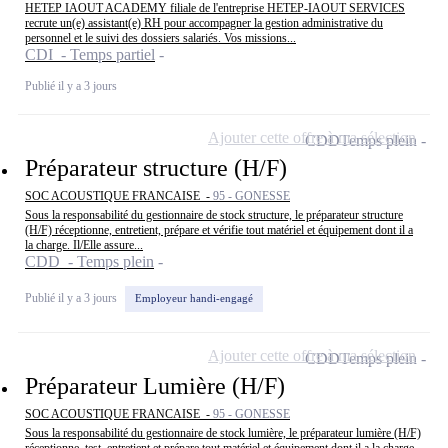
HETEP IAOUT ACADEMY filiale de l'entreprise HETEP-IAOUT SERVICES
recrute un(e) assistant(e) RH pour accompagner la gestion administrative du
personnel et le suivi des dossiers salariés. Vos missions...
CDI - Temps partiel
Publié il y a 3 jours
Ajouter cette offre à ma sélection
CDD
Temps plein
Préparateur structure (H/F)
SOC ACOUSTIQUE FRANCAISE -
95 - GONESSE
Sous la responsabilité du gestionnaire de stock structure, le préparateur structure
(H/F) réceptionne, entretient, prépare et vérifie tout matériel et équipement dont il a
la charge. Il/Elle assure...
CDD - Temps plein
Publié il y a 3 jours
Employeur handi-engagé
Ajouter cette offre à ma sélection
CDD
Temps plein
Préparateur Lumière (H/F)
SOC ACOUSTIQUE FRANCAISE -
95 - GONESSE
Sous la responsabilité du gestionnaire de stock lumière, le préparateur lumière (H/F)