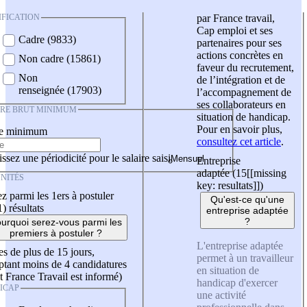
IFICATION
par France travail,
Cap emploi et ses
Cadre (9833)
partenaires pour ses
actions concrètes en
Non cadre (15861)
faveur du recrutement,
Non
de l’intégration et de
renseignée (17903)
l’accompagnement de
ses collaborateurs en
IRE BRUT MINIMUM
situation de handicap.
Pour en savoir plus,
re minimum
consultez cet article
.
ssez une périodicité pour le salaire saisi
Entreprise
adaptée (15
[[missing
NITÉS
key: resultats]]
)
z parmi les 1ers à postuler
Qu'est-ce qu'une
1)
résultats
entreprise adaptée
?
urquoi serez-vous parmi les
premiers à postuler ?
L'entreprise adaptée
es de plus de 15 jours,
permet à un travailleur
tant moins de 4 candidatures
en situation de
t France Travail est informé)
handicap d'exercer
ICAP
une activité