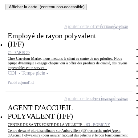
Afficher la carte
(contenu non-accessible)
Ajouter cette offre à ma sélection
CDI
Temps plein
Employé de rayon polyvalent
(H/F)
75 - PARIS 20
Chez Carrefour Market, nous mettons le client au centre de nos priorités. Notre
équipe dynamique s'engage chaque jour à offrir des produits de qualité, des rayons
impeccables et un service...
CDI - Temps plein
Publié aujourd'hui
Ajouter cette offre à ma sélection
CDD
Temps partiel
AGENT D'ACCUEIL
POLYVALENT (H/F)
CENTRE DE SANTE PORTE DE LA VILLETTE -
93 - BOBIGNY
Centre de santé pluridisciplinaire sur Aubervilliers (93) recherche un(e) Agent
d'Accueil Polyvalent(e) pour assurer l'accueil des patients et le bon fonctionnement