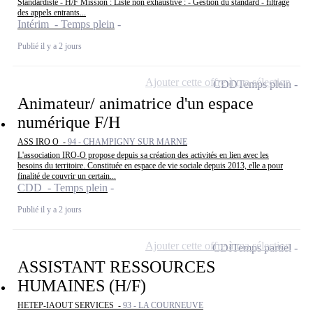
Standardiste - H/F Mission : Liste non exhaustive : - Gestion du standard - filtrage
des appels entrants...
Intérim - Temps plein
Publié il y a 2 jours
Ajouter cette offre à ma sélection
CDD
Temps plein
Animateur/ animatrice d'un espace
numérique F/H
ASS IRO O -
94 - CHAMPIGNY SUR MARNE
L'association IRO-O propose depuis sa création des activités en lien avec les
besoins du territoire. Constituée en espace de vie sociale depuis 2013, elle a pour
finalité de couvrir un certain...
CDD - Temps plein
Publié il y a 2 jours
Ajouter cette offre à ma sélection
CDI
Temps partiel
ASSISTANT RESSOURCES
HUMAINES (H/F)
HETEP-IAOUT SERVICES -
93 - LA COURNEUVE