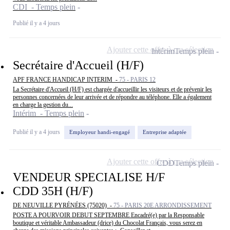
CDI - Temps plein
Publié il y a 4 jours
Ajouter cette offre à ma sélection
Intérim
Temps plein
Secrétaire d'Accueil (H/F)
APF FRANCE HANDICAP INTERIM -
75 - PARIS 12
La Secrétaire d'Accueil (H/F) est chargée d'accueillir les visiteurs et de prévenir les
personnes concernées de leur arrivée et de répondre au téléphone. Elle a également
en charge la gestion du...
Intérim - Temps plein
Publié il y a 4 jours
Employeur handi-engagé
Entreprise adaptée
Ajouter cette offre à ma sélection
CDD
Temps plein
VENDEUR SPECIALISE H/F
CDD 35H (H/F)
DE NEUVILLE PYRÉNÉES (75020) -
75 - PARIS 20E ARRONDISSEMENT
POSTE A POURVOIR DEBUT SEPTEMBRE Encadré(e) par la Responsable
boutique et véritable Ambassadeur (drice) du Chocolat Français, vous serez en