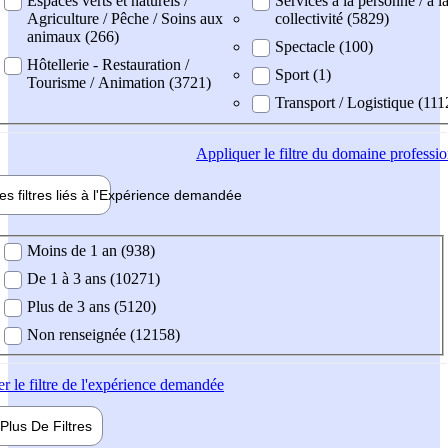
Espaces verts et naturels /
Services à la personne / à l
Agriculture / Pêche / Soins aux
collectivité (5829)
animaux (266)
Spectacle (100)
Hôtellerie - Restauration /
Sport (1)
Tourisme / Animation (3721)
Transport / Logistique (111
Appliquer
le filtre du domaine professi
es filtres liés à l'
Expérience
demandée
ience demandée
Moins de 1 an (938)
De 1 à 3 ans (10271)
Plus de 3 ans (5120)
Non renseignée (12158)
er
le filtre de l'expérience demandée
Plus De
Filtres