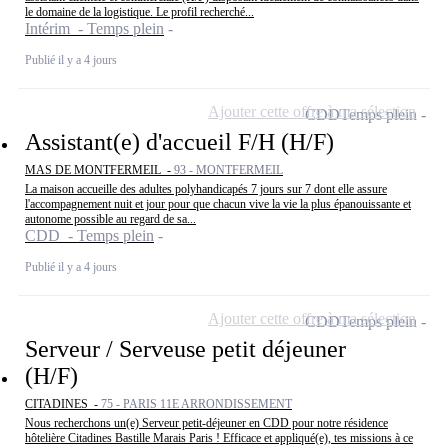
le domaine de la logistique. Le profil recherché...
Intérim - Temps plein
Publié il y a 4 jours
Ajouter cette offre à ma sélection
CDD
Temps plein
Assistant(e) d'accueil F/H (H/F)
MAS DE MONTFERMEIL -
93 - MONTFERMEIL
La maison accueille des adultes polyhandicapés 7 jours sur 7 dont elle assure
l'accompagnement nuit et jour pour que chacun vive la vie la plus épanouissante et
autonome possible au regard de sa...
CDD - Temps plein
Publié il y a 4 jours
Ajouter cette offre à ma sélection
CDD
Temps plein
Serveur / Serveuse petit déjeuner
(H/F)
CITADINES -
75 - PARIS 11E ARRONDISSEMENT
Nous recherchons un(e) Serveur petit-déjeuner en CDD pour notre résidence
hôtelière Citadines Bastille Marais Paris ! Efficace et appliqué(e), tes missions à ce