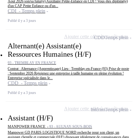
Aout 2026 son/sa futur(e) Auxiliaire Petite-Enfance en CDI ! Vous êtes diplômé(e)
d'un CAP Petite Enfance ou d'un...
CDI - Temps plein
Publié il y a 3 jours
Ajouter cette offre à ma sélection
CDD
Temps plein
Alternant(e) Assistant(e)
Ressources Humaines (H/F)
93 - TREMBLAY EN FRANCE
Contrat : Alternance (Apprentissage) Lieu : Tremblay-en-France (93) Prise de poste
: Septembre 2026 Rejoignez une entreprise à taille humaine en pleine évolution !
Entreprise spécialisée dans le...
CDD - Temps plein
Publié il y a 3 jours
Ajouter cette offre à ma sélection
Intérim
Temps plein
Assistant (H/F)
MANPOWER FRANCE -
93 - AULNAY-SOUS-BOIS
Manpower GD PARIS LOGISTIQUE NORD recherche pour son client, un
assistant clientèle et commerciale (H/F) disposant idéalement de connaissances dans