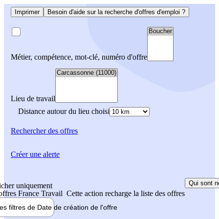
Imprimer
Besoin d'aide sur la recherche d'offres d'emploi ?
Métier, compétence, mot-clé, numéro d'offre
Lieu de travail
Distance autour du lieu choisi
Rechercher
des offres
Créer une alerte
Qui sont n
icher uniquement
 offres France Travail
Cette action recharge la liste des offres
les filtres de
Date de création
de l'offre