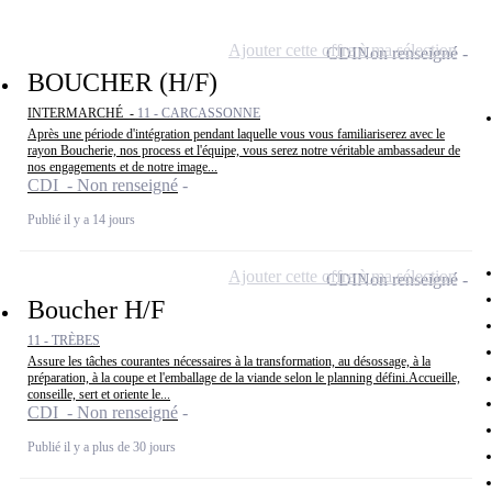
Ajouter cette offre à ma sélection
CDI
Non renseigné
BOUCHER (H/F)
INTERMARCHÉ -
11 - CARCASSONNE
Après une période d'intégration pendant laquelle vous vous familiariserez avec le
rayon Boucherie, nos process et l'équipe, vous serez notre véritable ambassadeur de
nos engagements et de notre image...
CDI - Non renseigné
Publié il y a 14 jours
Ajouter cette offre à ma sélection
CDI
Non renseigné
Boucher H/F
11 - TRÈBES
Assure les tâches courantes nécessaires à la transformation, au désossage, à la
préparation, à la coupe et l'emballage de la viande selon le planning défini.Accueille,
conseille, sert et oriente le...
CDI - Non renseigné
Publié il y a plus de 30 jours