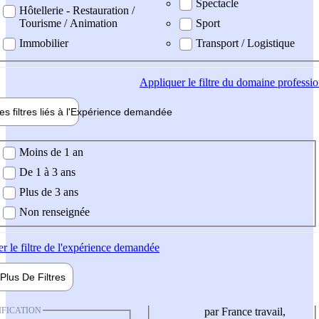
Spectacle
Hôtellerie - Restauration /
Tourisme / Animation
Sport
Immobilier
Transport / Logistique
Appliquer
le filtre du domaine professi
es filtres liés à l'
Expérience
demandée
ience demandée
Moins de 1 an
De 1 à 3 ans
Plus de 3 ans
Non renseignée
er
le filtre de l'expérience demandée
Plus De
Filtres
IFICATION
par France travail,