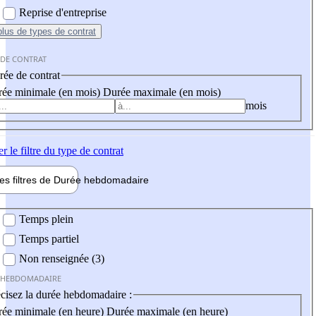
Reprise d'entreprise
plus
de types de contrat
 DE CONTRAT
ée de contrat
ée minimale (en mois)
Durée maximale (en mois)
mois
er
le filtre du type de contrat
les filtres de
Durée hebdo
madaire
 hebdomadaire
Temps plein
Temps partiel
Non renseignée (3)
 HEBDOMADAIRE
cisez la durée hebdomadaire :
ée minimale (en heure)
Durée maximale (en heure)