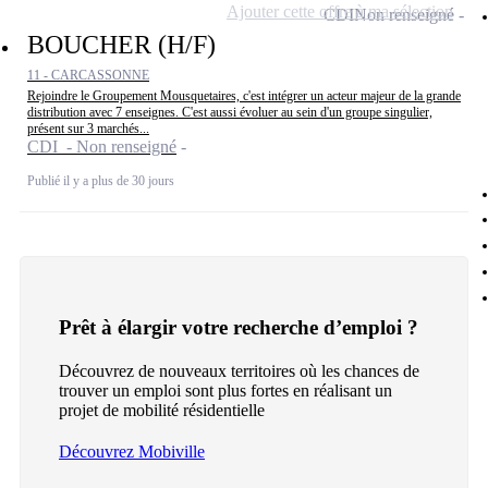
Ajouter cette offre à ma sélection
CDI
Non renseigné
BOUCHER (H/F)
11 - CARCASSONNE
Rejoindre le Groupement Mousquetaires, c'est intégrer un acteur majeur de la grande
distribution avec 7 enseignes. C'est aussi évoluer au sein d'un groupe singulier,
présent sur 3 marchés...
CDI - Non renseigné
Publié il y a plus de 30 jours
Prêt à élargir votre recherche d’emploi ?
Découvrez de nouveaux territoires où les chances de
trouver un emploi sont plus fortes en réalisant un
projet de mobilité résidentielle
Découvrez Mobiville