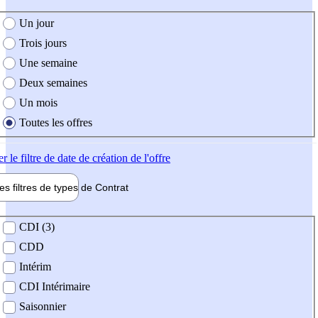
e création de l'offre
Un jour
Trois jours
Une semaine
Deux semaines
Un mois
Toutes les offres
er
le filtre de date de création de l'offre
les filtres de types de
Contrat
de contrat
CDI (3)
CDD
Intérim
CDI Intérimaire
Saisonnier