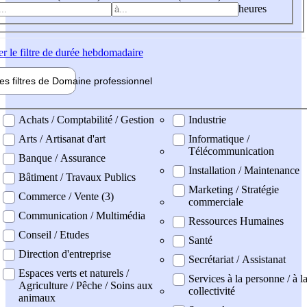
heures
er
le filtre de durée hebdomadaire
les filtres de
Domaine pro
fessionnel
ne professionel
Achats / Comptabilité / Gestion
Industrie
Arts / Artisanat d'art
Informatique /
Télécommunication
Banque / Assurance
Installation / Maintenance
Bâtiment / Travaux Publics
Marketing / Stratégie
Commerce / Vente (3)
commerciale
Communication / Multimédia
Ressources Humaines
Conseil / Etudes
Santé
Direction d'entreprise
Secrétariat / Assistanat
Espaces verts et naturels /
Services à la personne / à l
Agriculture / Pêche / Soins aux
collectivité
animaux