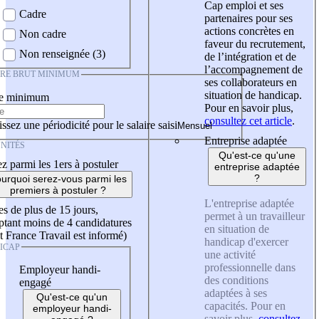
Cap emploi et ses
Cadre
partenaires pour ses
actions concrètes en
Non cadre
faveur du recrutement,
Non renseignée (3)
de l’intégration et de
l’accompagnement de
IRE BRUT MINIMUM
ses collaborateurs en
situation de handicap.
re minimum
Pour en savoir plus,
consultez cet article
.
ssez une périodicité pour le salaire saisi
Entreprise adaptée
NITÉS
Qu'est-ce qu'une
z parmi les 1ers à postuler
entreprise adaptée
?
urquoi serez-vous parmi les
premiers à postuler ?
L'entreprise adaptée
es de plus de 15 jours,
permet à un travailleur
tant moins de 4 candidatures
en situation de
t France Travail est informé)
handicap d'exercer
ICAP
une activité
professionnelle dans
Employeur handi-
des conditions
engagé
adaptées à ses
Qu'est-ce qu'un
capacités. Pour en
employeur handi-
savoir plus,
consultez