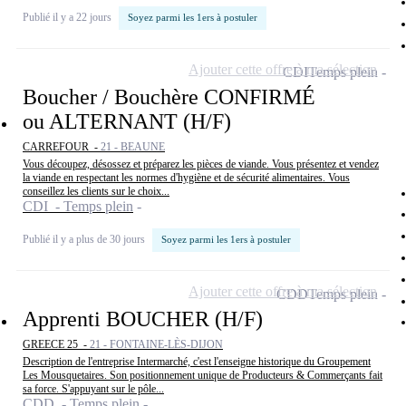
Publié il y a 22 jours
Soyez parmi les 1ers à postuler
Ajouter cette offre à ma sélection
CDI
Temps plein
Boucher / Bouchère CONFIRMÉ
ou ALTERNANT (H/F)
CARREFOUR -
21 - BEAUNE
Vous découpez, désossez et préparez les pièces de viande. Vous présentez et vendez
la viande en respectant les normes d'hygiène et de sécurité alimentaires. Vous
conseillez les clients sur le choix...
CDI - Temps plein
Publié il y a plus de 30 jours
Soyez parmi les 1ers à postuler
Ajouter cette offre à ma sélection
CDD
Temps plein
Apprenti BOUCHER (H/F)
GREECE 25 -
21 - FONTAINE-LÈS-DIJON
Description de l'entreprise Intermarché, c'est l'enseigne historique du Groupement
Les Mousquetaires. Son positionnement unique de Producteurs & Commerçants fait
sa force. S'appuyant sur le pôle...
CDD - Temps plein