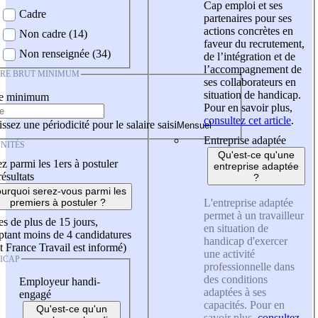
Cap emploi et ses
Cadre
partenaires pour ses
actions concrètes en
Non cadre (14)
faveur du recrutement,
Non renseignée (34)
de l’intégration et de
l’accompagnement de
IRE BRUT MINIMUM
ses collaborateurs en
situation de handicap.
re minimum
Pour en savoir plus,
consultez cet article
.
ssez une périodicité pour le salaire saisi
Entreprise adaptée
NITÉS
Qu'est-ce qu'une
z parmi les 1ers à postuler
entreprise adaptée
résultats
?
urquoi serez-vous parmi les
L'entreprise adaptée
premiers à postuler ?
permet à un travailleur
es de plus de 15 jours,
en situation de
tant moins de 4 candidatures
handicap d'exercer
t France Travail est informé)
une activité
ICAP
professionnelle dans
des conditions
Employeur handi-
adaptées à ses
engagé
capacités. Pour en
Qu'est-ce qu'un
savoir plus,
consultez