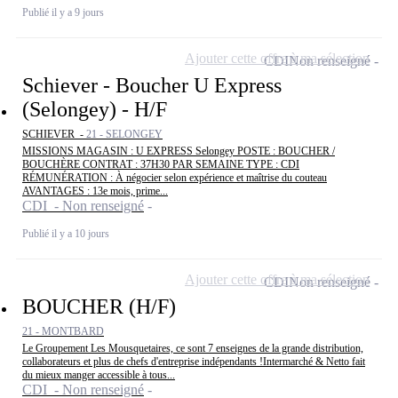
Publié il y a 9 jours
Ajouter cette offre à ma sélection
CDI
Non renseigné
Schiever - Boucher U Express
(Selongey) - H/F
SCHIEVER -
21 - SELONGEY
MISSIONS MAGASIN : U EXPRESS Selongey POSTE : BOUCHER /
BOUCHÈRE CONTRAT : 37H30 PAR SEMAINE TYPE : CDI
RÉMUNÉRATION : À négocier selon expérience et maîtrise du couteau
AVANTAGES : 13e mois, prime...
CDI - Non renseigné
Publié il y a 10 jours
Ajouter cette offre à ma sélection
CDI
Non renseigné
BOUCHER (H/F)
21 - MONTBARD
Le Groupement Les Mousquetaires, ce sont 7 enseignes de la grande distribution,
collaborateurs et plus de chefs d'entreprise indépendants !Intermarché & Netto fait
du mieux manger accessible à tous...
CDI - Non renseigné