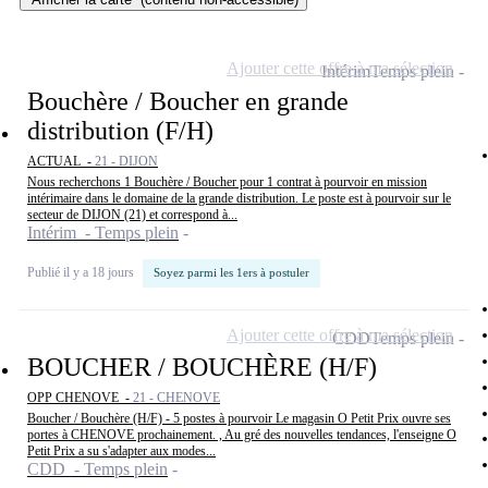
Ajouter cette offre à ma sélection
Intérim
Temps plein
Bouchère / Boucher en grande
distribution (F/H)
ACTUAL -
21 - DIJON
Nous recherchons 1 Bouchère / Boucher pour 1 contrat à pourvoir en mission
intérimaire dans le domaine de la grande distribution. Le poste est à pourvoir sur le
secteur de DIJON (21) et correspond à...
Intérim - Temps plein
Publié il y a 18 jours
Soyez parmi les 1ers à postuler
Ajouter cette offre à ma sélection
CDD
Temps plein
BOUCHER / BOUCHÈRE (H/F)
OPP CHENOVE -
21 - CHENOVE
Boucher / Bouchère (H/F) - 5 postes à pourvoir Le magasin O Petit Prix ouvre ses
portes à CHENOVE prochainement. , Au gré des nouvelles tendances, l'enseigne O
Petit Prix a su s'adapter aux modes...
CDD - Temps plein