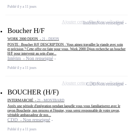
Publié il y a 11 jours
Ajouter cette offre à ma sélection
Intérim
Non renseigné
Boucher H/F
WORK 2000 DIJON -
21 - DIJON
POSTE : Boucher H/F DESCRIPTION : Vous aimez travailler la viande avec soin
et précision ? Cette offre est faite pour vous. Work 2000 Dijon recherche un boucher
H/F pour intervenir au sein d'une...
Intérim - Non renseigné
Publié il y a 11 jours
Ajouter cette offre à ma sélection
CDD
Non renseigné
BOUCHER (H/F)
INTERMARCHÉ -
21 - MONTBARD
Après une période d'intégration pendant laquelle vous vous familiariserez avec le
rayon Boucherie, nos process et l'équipe, vous serez responsable de votre rayon,
véritable ambassadeur de nos...
CDD - Non renseigné
Publié il y a 11 jours