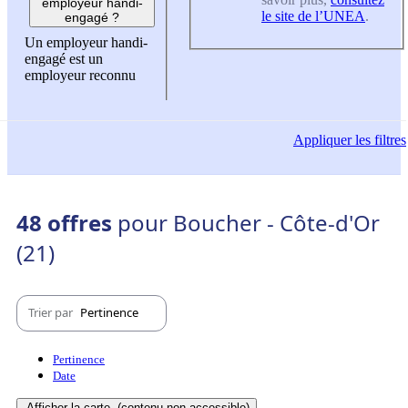
employeur handi-
le site de l’UNEA
.
engagé ?
Un employeur handi-
engagé est un
employeur reconnu
Appliquer
les filtres
48 offres
pour Boucher - Côte-d'Or
(21)
Trier par
Pertinence
Pertinence
Date
Afficher la carte
(contenu non-accessible)