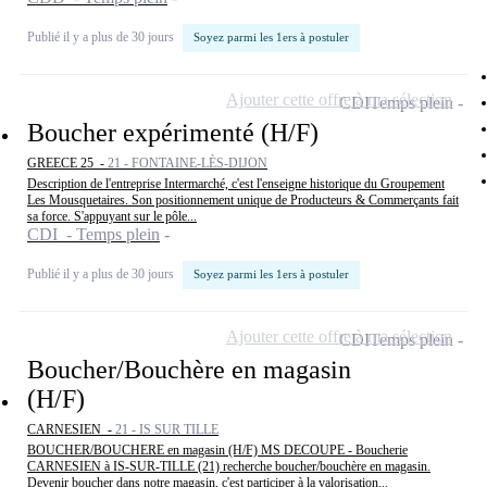
Publié il y a plus de 30 jours
Soyez parmi les 1ers à postuler
Ajouter cette offre à ma sélection
CDI
Temps plein
Boucher expérimenté (H/F)
GREECE 25 -
21 - FONTAINE-LÈS-DIJON
Description de l'entreprise Intermarché, c'est l'enseigne historique du Groupement
Les Mousquetaires. Son positionnement unique de Producteurs & Commerçants fait
sa force. S'appuyant sur le pôle...
CDI - Temps plein
Publié il y a plus de 30 jours
Soyez parmi les 1ers à postuler
Ajouter cette offre à ma sélection
CDI
Temps plein
Boucher/Bouchère en magasin
(H/F)
CARNESIEN -
21 - IS SUR TILLE
BOUCHER/BOUCHERE en magasin (H/F) MS DECOUPE - Boucherie
CARNESIEN à IS-SUR-TILLE (21) recherche boucher/bouchère en magasin.
Devenir boucher dans notre magasin, c'est participer à la valorisation...