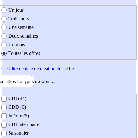
e création de l'offre
Un jour
Trois jours
Une semaine
Deux semaines
Un mois
Toutes les offres
er
le filtre de date de création de l'offre
les filtres de types de
Contrat
de contrat
CDI (34)
CDD (6)
Intérim (5)
CDI Intérimaire
Saisonnier