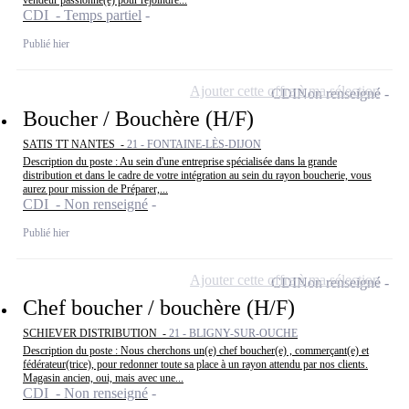
CDI - Temps partiel
Publié hier
Ajouter cette offre à ma sélection
CDI
Non renseigné
Boucher / Bouchère (H/F)
SATIS TT NANTES -
21 - FONTAINE-LÈS-DIJON
Description du poste : Au sein d'une entreprise spécialisée dans la grande
distribution et dans le cadre de votre intégration au sein du rayon boucherie, vous
aurez pour mission de Préparer,...
CDI - Non renseigné
Publié hier
Ajouter cette offre à ma sélection
CDI
Non renseigné
Chef boucher / bouchère (H/F)
SCHIEVER DISTRIBUTION -
21 - BLIGNY-SUR-OUCHE
Description du poste : Nous cherchons un(e) chef boucher(e) , commerçant(e) et
fédérateur(trice), pour redonner toute sa place à un rayon attendu par nos clients.
Magasin ancien, oui, mais avec une...
CDI - Non renseigné