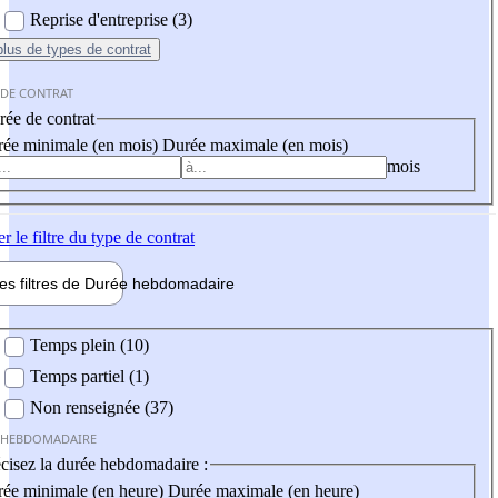
Reprise d'entreprise (3)
plus
de types de contrat
 DE CONTRAT
ée de contrat
ée minimale (en mois)
Durée maximale (en mois)
mois
er
le filtre du type de contrat
les filtres de
Durée hebdo
madaire
 hebdomadaire
Temps plein (10)
Temps partiel (1)
Non renseignée (37)
 HEBDOMADAIRE
cisez la durée hebdomadaire :
ée minimale (en heure)
Durée maximale (en heure)