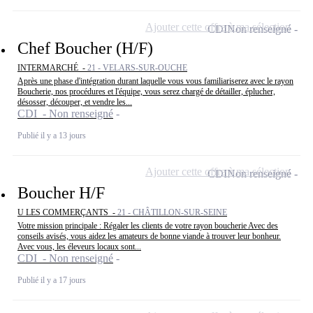
Ajouter cette offre à ma sélection
CDI
Non renseigné
Chef Boucher (H/F)
INTERMARCHÉ -
21 - VELARS-SUR-OUCHE
Après une phase d'intégration durant laquelle vous vous familiariserez avec le rayon
Boucherie, nos procédures et l'équipe, vous serez chargé de détailler, éplucher,
désosser, découper, et vendre les...
CDI - Non renseigné
Publié il y a 13 jours
Ajouter cette offre à ma sélection
CDI
Non renseigné
Boucher H/F
U LES COMMERÇANTS -
21 - CHÂTILLON-SUR-SEINE
Votre mission principale : Régaler les clients de votre rayon boucherie Avec des
conseils avisés, vous aidez les amateurs de bonne viande à trouver leur bonheur.
Avec vous, les éleveurs locaux sont...
CDI - Non renseigné
Publié il y a 17 jours