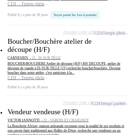
CDI - Temps plein
Publié il y a plus de 30 jours
Soyez parmi les 1ers à postuler
Ajouter cette offre à ma sélection
CDI
Temps plein
Boucher/Bouchère atelier de
découpe (H/F)
CARNESIEN -
21 - IS SUR TILLE
BOUCHER/BOUCHERE Atelier de découpe (H/F) MS DECOUPE, atelier de
découpe de viande à IS-SUR-TILLE (21) recherche boucher/bouchère. Devenir
boucher dans notre atelier, c'est participer à la...
CDI - Temps plein
Publié il y a plus de 30 jours
Ajouter cette offre à ma sélection
CDI
Temps partiel
Vendeur vendeuse (H/F)
VICTOR IANNOTTI -
21 - VAROIS ET CHAIGNOT
La Boucherie Alviset, maison artisanale reconnue pour la qualité de ses produits et
son savoir-faire traditionnel aux Halles de Dijon, recherche une vendeuse ou un
vendeur passionné(e) pour rejoindre...