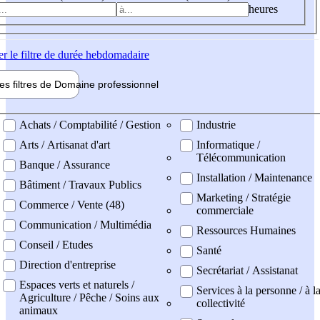
heures
er
le filtre de durée hebdomadaire
les filtres de
Domaine pro
fessionnel
ne professionel
Achats / Comptabilité / Gestion
Industrie
Arts / Artisanat d'art
Informatique /
Télécommunication
Banque / Assurance
Installation / Maintenance
Bâtiment / Travaux Publics
Marketing / Stratégie
Commerce / Vente (48)
commerciale
Communication / Multimédia
Ressources Humaines
Conseil / Etudes
Santé
Direction d'entreprise
Secrétariat / Assistanat
Espaces verts et naturels /
Services à la personne / à l
Agriculture / Pêche / Soins aux
collectivité
animaux