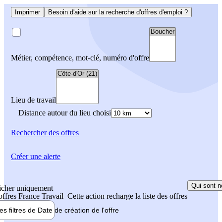
Imprimer
Besoin d'aide sur la recherche d'offres d'emploi ?
Métier, compétence, mot-clé, numéro d'offre
Lieu de travail
Distance autour du lieu choisi
Rechercher
des offres
Créer une alerte
Qui sont n
icher uniquement
 offres France Travail
Cette action recharge la liste des offres
les filtres de
Date de création
de l'offre