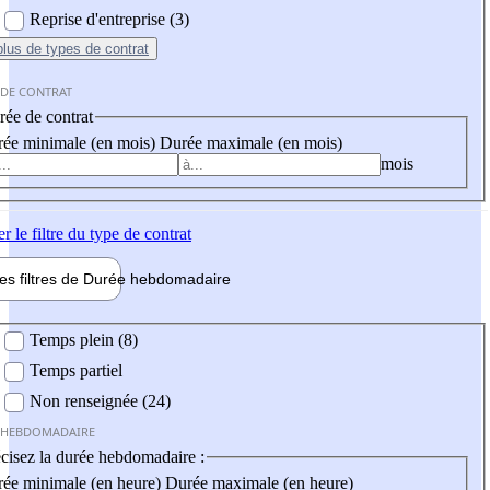
Reprise d'entreprise (3)
plus
de types de contrat
 DE CONTRAT
ée de contrat
ée minimale (en mois)
Durée maximale (en mois)
mois
er
le filtre du type de contrat
les filtres de
Durée hebdo
madaire
 hebdomadaire
Temps plein (8)
Temps partiel
Non renseignée (24)
 HEBDOMADAIRE
cisez la durée hebdomadaire :
ée minimale (en heure)
Durée maximale (en heure)