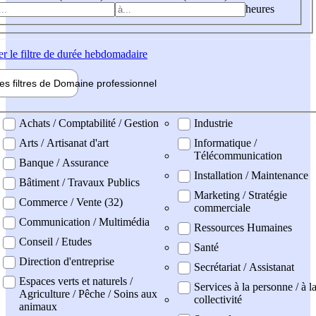
heures
er
le filtre de durée hebdomadaire
les filtres de
Domaine pro
fessionnel
ne professionel
Achats / Comptabilité / Gestion
Industrie
Arts / Artisanat d'art
Informatique /
Télécommunication
Banque / Assurance
Installation / Maintenance
Bâtiment / Travaux Publics
Marketing / Stratégie
Commerce / Vente (32)
commerciale
Communication / Multimédia
Ressources Humaines
Conseil / Etudes
Santé
Direction d'entreprise
Secrétariat / Assistanat
Espaces verts et naturels /
Services à la personne / à l
Agriculture / Pêche / Soins aux
collectivité
animaux