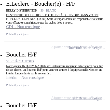
E.Leclerc - Boucher(e) - H/F
BERRY DISTRIBUTION -
36 - BLANC
DESCRIPTIF DE L'OFFRE CE POSTE EST À POURVOIR DANS VOTRE
E.LECLERC LE BLANC (36300) Sous la responsabilité du responsable Boucherie,
vous effectuez et maîtrisez toutes les taches liées à votre...
CDI - Non renseigné
Publié il y a 7 jours
Ajouter cette offre à ma sélection
Intérim
Non renseigné
Boucher H/F
36 - CHÂTEAUROUX
Notre agence INTERIM NATION de Châteauroux recherche actuellement pour l'un
de ses clients, un Boucher H/F pour venir en soutien à l'équipe actuelle.Mission en
intérim longue durée sur le secteur de...
Intérim - Non renseigné
Publié il y a 7 jours
Ajouter cette offre à ma sélection
CDI
Non renseigné
Boucher H/F