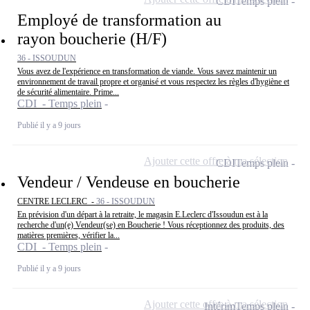
CDI
Temps plein
Employé de transformation au
rayon boucherie (H/F)
36 - ISSOUDUN
Vous avez de l'expérience en transformation de viande. Vous savez maintenir un
environnement de travail propre et organisé et vous respectez les règles d'hygiène et
de sécurité alimentaire. Prime...
CDI - Temps plein
Publié il y a 9 jours
Ajouter cette offre à ma sélection
CDI
Temps plein
Vendeur / Vendeuse en boucherie
CENTRE LECLERC -
36 - ISSOUDUN
En prévision d'un départ à la retraite, le magasin E.Leclerc d'Issoudun est à la
recherche d'un(e) Vendeur(se) en Boucherie ! Vous réceptionnez des produits, des
matières premières, vérifier la...
CDI - Temps plein
Publié il y a 9 jours
Ajouter cette offre à ma sélection
Intérim
Temps plein