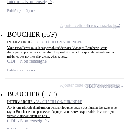
Intérim - Non renseigné
Publié il y a 16 jours
Ajouter cette offre à ma sélection
CDI
Non renseigné
BOUCHER (H/F)
INTERMARCHÉ -
36 - CHÂTILLON-SUR-INDRE
Vous travaillerez sous la responsabilité de notre Manager Boucherie, vous
découperez, préparerez et vendrez les produits dans le respect de la tradition du
métier et des normes d'hygiène, gérerez les...
CDI - Non renseigné
Publié il y a 16 jours
Ajouter cette offre à ma sélection
CDI
Non renseigné
BOUCHER (H/F)
INTERMARCHÉ -
36 - CHÂTILLON-SUR-INDRE
Après une période d'intégration pendant laquelle vous vous familiariserez avec le
rayon Boucherie, nos process et l'équipe, vous serez responsable de votre rayon,
véritable ambassadeur de nos...
CDI - Non renseigné