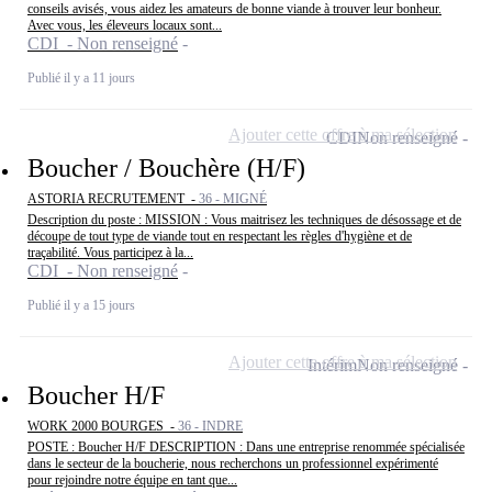
conseils avisés, vous aidez les amateurs de bonne viande à trouver leur bonheur.
Avec vous, les éleveurs locaux sont...
CDI - Non renseigné
Publié il y a 11 jours
Ajouter cette offre à ma sélection
CDI
Non renseigné
Boucher / Bouchère (H/F)
ASTORIA RECRUTEMENT -
36 - MIGNÉ
Description du poste : MISSION : Vous maitrisez les techniques de désossage et de
découpe de tout type de viande tout en respectant les règles d'hygiène et de
traçabilité. Vous participez à la...
CDI - Non renseigné
Publié il y a 15 jours
Ajouter cette offre à ma sélection
Intérim
Non renseigné
Boucher H/F
WORK 2000 BOURGES -
36 - INDRE
POSTE : Boucher H/F DESCRIPTION : Dans une entreprise renommée spécialisée
dans le secteur de la boucherie, nous recherchons un professionnel expérimenté
pour rejoindre notre équipe en tant que...