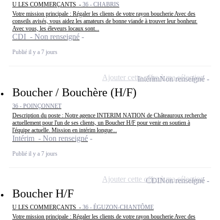
U LES COMMERÇANTS -
36 - CHABRIS
Votre mission principale : Régaler les clients de votre rayon boucherie Avec des
conseils avisés, vous aidez les amateurs de bonne viande à trouver leur bonheur.
Avec vous, les éleveurs locaux sont...
CDI - Non renseigné
Publié il y a 7 jours
Ajouter cette offre à ma sélection
Intérim
Non renseigné
Boucher / Bouchère (H/F)
36 - POINÇONNET
Description du poste : Notre agence INTERIM NATION de Châteauroux recherche
actuellement pour l'un de ses clients, un Boucher H/F pour venir en soutien à
l'équipe actuelle. Mission en intérim longue...
Intérim - Non renseigné
Publié il y a 7 jours
Ajouter cette offre à ma sélection
CDI
Non renseigné
Boucher H/F
U LES COMMERÇANTS -
36 - ÉGUZON-CHANTÔME
Votre mission principale : Régaler les clients de votre rayon boucherie Avec des