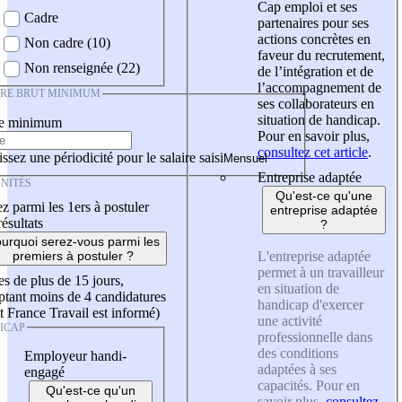
Cap emploi et ses
Cadre
partenaires pour ses
actions concrètes en
Non cadre (10)
faveur du recrutement,
Non renseignée (22)
de l’intégration et de
l’accompagnement de
IRE BRUT MINIMUM
ses collaborateurs en
situation de handicap.
re minimum
Pour en savoir plus,
consultez cet article
.
ssez une périodicité pour le salaire saisi
Entreprise adaptée
NITÉS
Qu'est-ce qu'une
z parmi les 1ers à postuler
entreprise adaptée
résultats
?
urquoi serez-vous parmi les
L'entreprise adaptée
premiers à postuler ?
permet à un travailleur
es de plus de 15 jours,
en situation de
tant moins de 4 candidatures
handicap d'exercer
t France Travail est informé)
une activité
ICAP
professionnelle dans
des conditions
Employeur handi-
adaptées à ses
engagé
capacités. Pour en
Qu'est-ce qu'un
savoir plus,
consultez