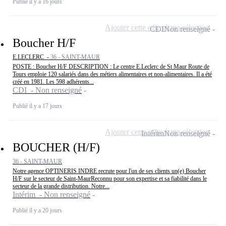
Publié il y a 16 jours
Ajouter cette offre à ma sélection
CDI
Non renseigné
Boucher H/F
E.LECLERC -
36 - SAINT-MAUR
POSTE : Boucher H/F DESCRIPTION : Le centre E.Leclerc de St Maur Route de
Tours emploie 120 salariés dans des métiers alimentaires et non-alimentaires. Il a été
créé en 1981. Les 598 adhérents...
CDI - Non renseigné
Publié il y a 17 jours
Ajouter cette offre à ma sélection
Intérim
Non renseigné
BOUCHER (H/F)
36 - SAINT-MAUR
Notre agence OPTINERIS INDRE recrute pour l'un de ses clients un(e) Boucher
H/F sur le secteur de Saint-MaurReconnu pour son expertise et sa fiabilité dans le
secteur de la grande distribution. Notre...
Intérim - Non renseigné
Publié il y a 20 jours