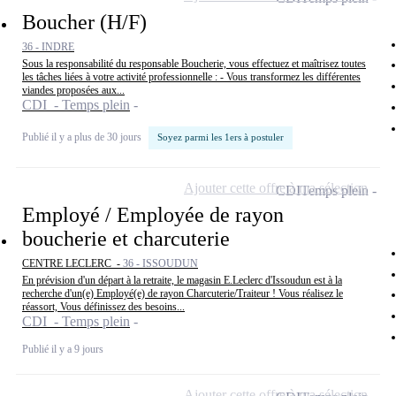
Boucher (H/F)
36 - INDRE
Sous la responsabilité du responsable Boucherie, vous effectuez et maîtrisez toutes
les tâches liées à votre activité professionnelle : - Vous transformez les différentes
viandes proposées aux...
CDI - Temps plein
Publié il y a plus de 30 jours
Soyez parmi les 1ers à postuler
Ajouter cette offre à ma sélection
CDI
Temps plein
Employé / Employée de rayon
boucherie et charcuterie
CENTRE LECLERC -
36 - ISSOUDUN
En prévision d'un départ à la retraite, le magasin E.Leclerc d'Issoudun est à la
recherche d'un(e) Employé(e) de rayon Charcuterie/Traiteur ! Vous réalisez le
réassort, Vous définissez des besoins...
CDI - Temps plein
Publié il y a 9 jours
Ajouter cette offre à ma sélection