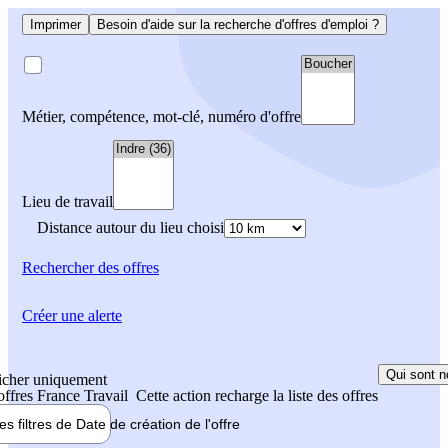
Imprimer
Besoin d'aide sur la recherche d'offres d'emploi ?
Métier, compétence, mot-clé, numéro d'offre
Lieu de travail
Distance autour du lieu choisi
Rechercher
des offres
Créer une alerte
Qui sont n
icher uniquement
 offres France Travail
Cette action recharge la liste des offres
les filtres de
Date de création
de l'offre