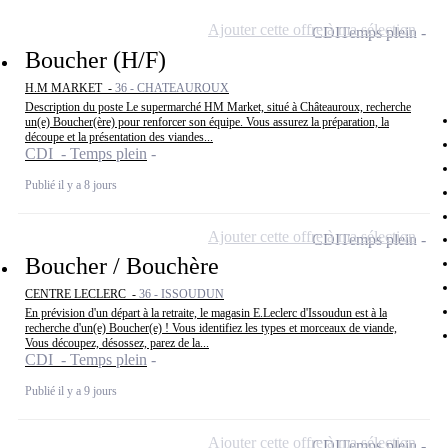
Ajouter cette offre à ma sélection
CDI
Temps plein
Boucher (H/F)
H.M MARKET -
36 - CHATEAUROUX
Description du poste Le supermarché HM Market, situé à Châteauroux, recherche
un(e) Boucher(ère) pour renforcer son équipe. Vous assurez la préparation, la
découpe et la présentation des viandes...
CDI - Temps plein
Publié il y a 8 jours
Ajouter cette offre à ma sélection
CDI
Temps plein
Boucher / Bouchère
CENTRE LECLERC -
36 - ISSOUDUN
En prévision d'un départ à la retraite, le magasin E.Leclerc d'Issoudun est à la
recherche d'un(e) Boucher(e) ! Vous identifiez les types et morceaux de viande,
Vous découpez, désossez, parez de la...
CDI - Temps plein
Publié il y a 9 jours
Ajouter cette offre à ma sélection
CDI
Temps plein