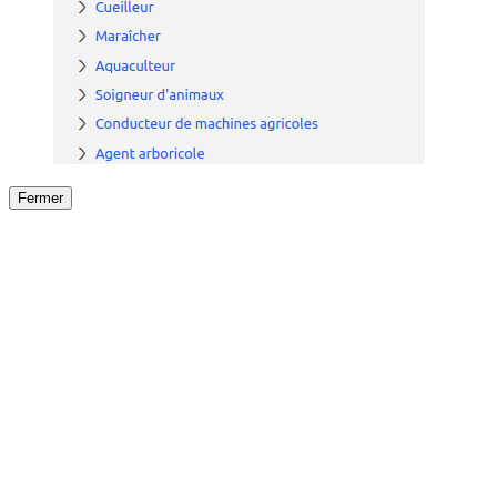
Fermer
Fermer
le détail de l'offre
/
Offre
sur
Offre précéden