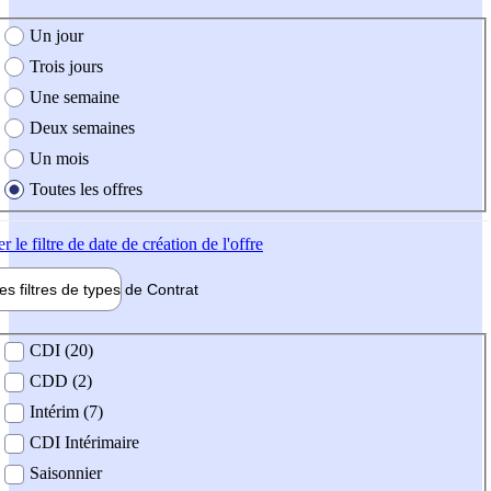
e création de l'offre
Un jour
Trois jours
Une semaine
Deux semaines
Un mois
Toutes les offres
er
le filtre de date de création de l'offre
les filtres de types de
Contrat
de contrat
CDI (20)
CDD (2)
Intérim (7)
CDI Intérimaire
Saisonnier