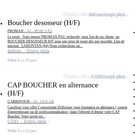
Ajouter cette offre à ma sélection
Intérim
Temps plein
Boucher desosseur (H/F)
PROMAN -
64 - MORLAÀS
Le poste : Votre agence PROMAN PAU recherche, pour l'un de ses clients, un
BOUCHER DESOSSEUR H/F pour une prise de poste dès que possible. Lieu de
mission : LAHONTAN (64) Nous recherchons un...
Intérim - Temps plein
Publié il y a 10 jours
Ajouter cette offre à ma sélection
CDD
Temps plein
CAP BOUCHER en alternance
(H/F)
CARREFOUR -
64 - LESCAR
Carrefour vous offre l' opportunité d'effectuer votre formation en alternance ( contrat
d'apprentissage ou de professionnalisation ) dans l'objectif d'obtenir votre CAP
Boucher. Votre projet est...
CDD - Temps plein
Publié il y a 12 jours