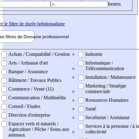
heures
er
le filtre de durée hebdomadaire
les filtres de
Domaine pro
fessionnel
ne professionel
Achats / Comptabilité / Gestion
Industrie
Arts / Artisanat d'art
Informatique /
Télécommunication
Banque / Assurance
Installation / Maintenance
Bâtiment / Travaux Publics
Marketing / Stratégie
Commerce / Vente (11)
commerciale
Communication / Multimédia
Ressources Humaines
Conseil / Etudes
Santé
Direction d'entreprise
Secrétariat / Assistanat
Espaces verts et naturels /
Services à la personne / à l
Agriculture / Pêche / Soins aux
collectivité
animaux