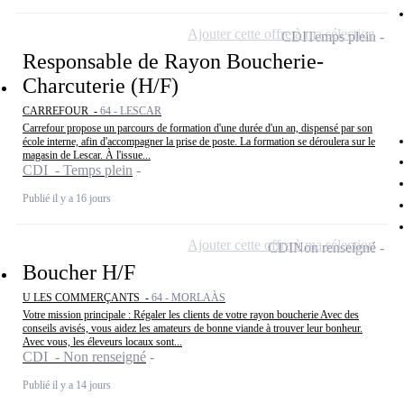
Ajouter cette offre à ma sélection
CDI
Temps plein
Responsable de Rayon Boucherie-
Charcuterie (H/F)
CARREFOUR -
64 - LESCAR
Carrefour propose un parcours de formation d'une durée d'un an, dispensé par son
école interne, afin d'accompagner la prise de poste. La formation se déroulera sur le
magasin de Lescar. À l'issue...
CDI - Temps plein
Publié il y a 16 jours
Ajouter cette offre à ma sélection
CDI
Non renseigné
Boucher H/F
U LES COMMERÇANTS -
64 - MORLAÀS
Votre mission principale : Régaler les clients de votre rayon boucherie Avec des
conseils avisés, vous aidez les amateurs de bonne viande à trouver leur bonheur.
Avec vous, les éleveurs locaux sont...
CDI - Non renseigné
Publié il y a 14 jours