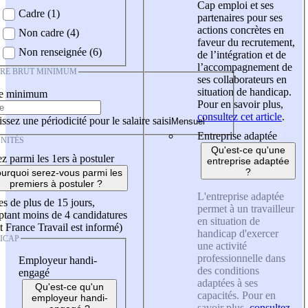
Cap emploi et ses
Cadre (1)
partenaires pour ses
actions concrètes en
Non cadre (4)
faveur du recrutement,
Non renseignée (6)
de l’intégration et de
l’accompagnement de
IRE BRUT MINIMUM
ses collaborateurs en
situation de handicap.
re minimum
Pour en savoir plus,
consultez cet article
.
ssez une périodicité pour le salaire saisi
Entreprise adaptée
NITÉS
Qu'est-ce qu'une
z parmi les 1ers à postuler
entreprise adaptée
?
urquoi serez-vous parmi les
premiers à postuler ?
L'entreprise adaptée
es de plus de 15 jours,
permet à un travailleur
tant moins de 4 candidatures
en situation de
t France Travail est informé)
handicap d'exercer
ICAP
une activité
professionnelle dans
Employeur handi-
des conditions
engagé
adaptées à ses
Qu'est-ce qu'un
capacités. Pour en
employeur handi-
savoir plus,
consultez