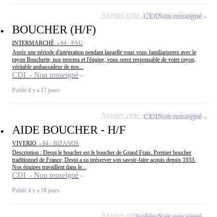
Ajouter cette offre à ma sélection
CDI
Non renseigné
BOUCHER (H/F)
INTERMARCHÉ -
64 - PAU
Après une période d'intégration pendant laquelle vous vous familiariserez avec le
rayon Boucherie, nos process et l'équipe, vous serez responsable de votre rayon,
véritable ambassadeur de nos...
CDI - Non renseigné
Publié il y a 17 jours
Ajouter cette offre à ma sélection
CDI
Non renseigné
AIDE BOUCHER - H/F
VIVERIO -
64 - BIZANOS
Description : Despi le boucher est le boucher de Grand Frais. Premier boucher
traditionnel de France, Despi a su préserver son savoir-faire acquis depuis 1933.
Nos équipes travaillent dans le...
CDI - Non renseigné
Publié il y a 18 jours
Ajouter cette offre à ma sélection
Intérim
Non renseigné