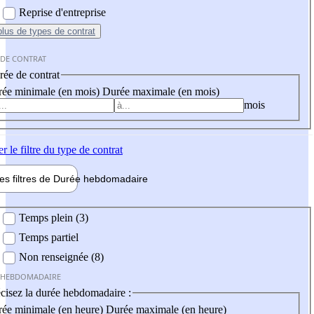
Reprise d'entreprise
plus
de types de contrat
 DE CONTRAT
ée de contrat
ée minimale (en mois)
Durée maximale (en mois)
mois
er
le filtre du type de contrat
les filtres de
Durée hebdo
madaire
 hebdomadaire
Temps plein (3)
Temps partiel
Non renseignée (8)
 HEBDOMADAIRE
cisez la durée hebdomadaire :
ée minimale (en heure)
Durée maximale (en heure)