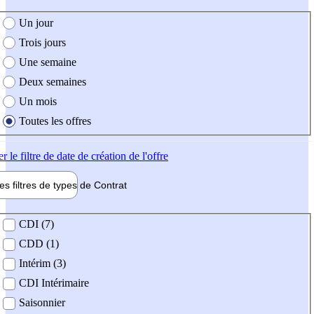
e création de l'offre
Un jour
Trois jours
Une semaine
Deux semaines
Un mois
Toutes les offres
er
le filtre de date de création de l'offre
les filtres de types de
Contrat
de contrat
CDI (7)
CDD (1)
Intérim (3)
CDI Intérimaire
Saisonnier