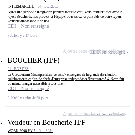
INTERMARCHÉ -
64 - BORDES
Après une période d'intégration pendant laquelle vous vous familiariserez avec le
rayon Boucherie, nos process et l'équipe, vous serez responsable de votre rayon,
véritable ambassadeur de nos...
CDI - Non renseigné
Publié il y a 17 jours
Ajouter cette offre à ma sélection
CDI
Non renseigné
BOUCHER (H/F)
64 - BORDES
Le Groupement Mousquetaires, ce sont 7 enseignes de la grande distribution,
collaborateurs et plus de chefs d'entreprise indépendants !Intermarché & Netto fait
du mieux manger accessible à tous une...
CDI - Non renseigné
Publié il y a plus de 30 jours
Ajouter cette offre à ma sélection
Intérim
Non renseigné
Vendeur en Boucherie H/F
WORK 2000 PAU -
64 - PAU