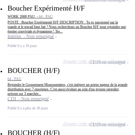
Boucher Expérimenté H/F
WORK 2000 PAU -
64 - PAU
POSTE : Boucher Expérimenté H/F DESCRIPTION : Tu es passionné par la
viande et le travail bien fait ? Nous recherchons un Boucher H/F pour rejoindre une
équipe conviviale et dynamique ! Tes...
Intérim - Non renseigné
Publié il y a 18 jours
Ajouter cette offre à ma sélection
CDI
Non renseigné
BOUCHER (H/F)
64 - PAU
Rejoindre le Groupement Mousquetaires, c'est intégrer un acteur majeur de la grande
distribution avec 7 enseignes. C'est aussi évoluer au sein d'un groupe singulier,
présent sur 3 marchés...
CDI - Non renseigné
Publié il y a plus de 30 jours
Ajouter cette offre à ma sélection
CDI
Non renseigné
BOUCHER (H/F)