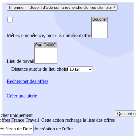
Imprimer
Besoin d'aide sur la recherche d'offres d'emploi ?
Métier, compétence, mot-clé, numéro d'offre
Lieu de travail
Distance autour du lieu choisi
Rechercher
des offres
Créer une alerte
Qui sont n
icher uniquement
 offres France Travail
Cette action recharge la liste des offres
les filtres de
Date de création
de l'offre