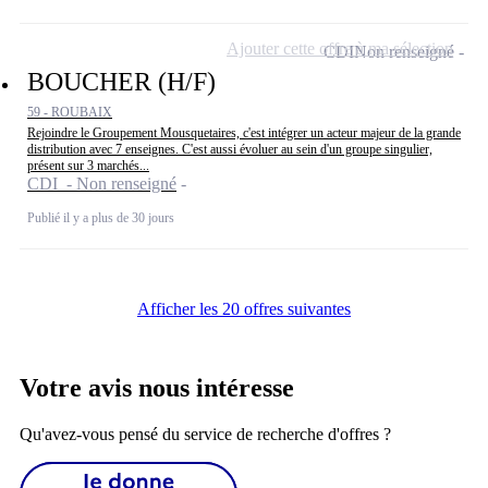
Ajouter cette offre à ma sélection
CDI
Non renseigné
BOUCHER (H/F)
59 - ROUBAIX
Rejoindre le Groupement Mousquetaires, c'est intégrer un acteur majeur de la grande
distribution avec 7 enseignes. C'est aussi évoluer au sein d'un groupe singulier,
présent sur 3 marchés...
CDI - Non renseigné
Publié il y a plus de 30 jours
Afficher les 20 offres suivantes
Votre avis nous intéresse
Qu'avez-vous pensé du service de recherche d'offres ?