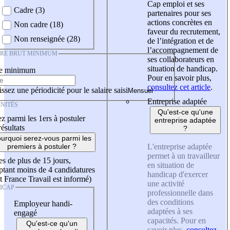
Cap emploi et ses
Cadre (3)
partenaires pour ses
actions concrètes en
Non cadre (18)
faveur du recrutement,
Non renseignée (28)
de l’intégration et de
l’accompagnement de
IRE BRUT MINIMUM
ses collaborateurs en
situation de handicap.
re minimum
Pour en savoir plus,
consultez cet article
.
ssez une périodicité pour le salaire saisi
Entreprise adaptée
NITÉS
Qu'est-ce qu'une
z parmi les 1ers à postuler
entreprise adaptée
résultats
?
urquoi serez-vous parmi les
L'entreprise adaptée
premiers à postuler ?
permet à un travailleur
es de plus de 15 jours,
en situation de
tant moins de 4 candidatures
handicap d'exercer
t France Travail est informé)
une activité
ICAP
professionnelle dans
des conditions
Employeur handi-
adaptées à ses
engagé
capacités. Pour en
Qu'est-ce qu'un
savoir plus,
consultez