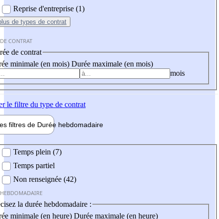
Reprise d'entreprise (1)
plus
de types de contrat
 DE CONTRAT
ée de contrat
ée minimale (en mois)
Durée maximale (en mois)
mois
er
le filtre du type de contrat
les filtres de
Durée hebdo
madaire
 hebdomadaire
Temps plein (7)
Temps partiel
Non renseignée (42)
 HEBDOMADAIRE
cisez la durée hebdomadaire :
ée minimale (en heure)
Durée maximale (en heure)