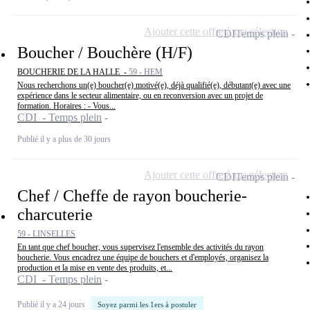
Ajouter cette offre à ma sélection
CDI
Temps plein
Boucher / Bouchère (H/F)
BOUCHERIE DE LA HALLE -
59 - HEM
Nous recherchons un(e) boucher(e) motivé(e), déjà qualifié(e), débutant(e) avec une
expérience dans le secteur alimentaire, ou en reconversion avec un projet de
formation. Horaires : - Vous...
CDI - Temps plein
Publié il y a plus de 30 jours
Ajouter cette offre à ma sélection
CDI
Temps plein
Chef / Cheffe de rayon boucherie-
charcuterie
59 - LINSELLES
En tant que chef boucher, vous supervisez l'ensemble des activités du rayon
boucherie. Vous encadrez une équipe de bouchers et d'employés, organisez la
production et la mise en vente des produits, et...
CDI - Temps plein
Publié il y a 24 jours
Soyez parmi les 1ers à postuler