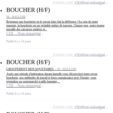
Ajouter cette offre à ma sélection
CDI
Non renseigné
BOUCHER (H/F)
59 - HALLUIN
Rejoignez une boucherie où le savoir-faire fait la différence !Au sein de notre
magasin, la boucherie est un véritable métier de passion. Chaque jour, notre équipe
travaille des carcasses entières et...
CDI - Non renseigné
Publié il y a 14 jours
Ajouter cette offre à ma sélection
CDI
Non renseigné
BOUCHER (H/F)
GROUPEMENT MOUSQUETAIRES -
59 - HALLUIN
Après une période d'intégration durant laquelle vous découvrirez notre rayon
boucherie, nos méthodes de travail et ferez connaissance avec l'équipe, vous
rejoindrez un supermarché à taille humaine,...
CDI - Non renseigné
Publié il y a 14 jours
Ajouter cette offre à ma sélection
CDI
Non renseigné