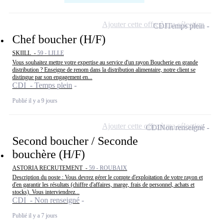
Ajouter cette offre à ma sélection
CDI
Temps plein
Chef boucher (H/F)
SKIILL -
59 - LILLE
Vous souhaitez mettre votre expertise au service d'un rayon Boucherie en grande
distribution ? Enseigne de renom dans la distribution alimentaire, notre client se
distingue par son engagement en...
CDI - Temps plein
Publié il y a 9 jours
Ajouter cette offre à ma sélection
CDI
Non renseigné
Second boucher / Seconde
bouchère (H/F)
ASTORIA RECRUTEMENT -
59 - ROUBAIX
Description du poste : Vous devrez gérer le compte d'exploitation de votre rayon et
d'en garantir les résultats (chiffre d'affaires, marge, frais de personnel, achats et
stocks). Vous interviendrez...
CDI - Non renseigné
Publié il y a 7 jours