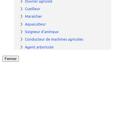
Fermer
Fermer
le détail de l'offre
/
Offre
sur
Offre précéden