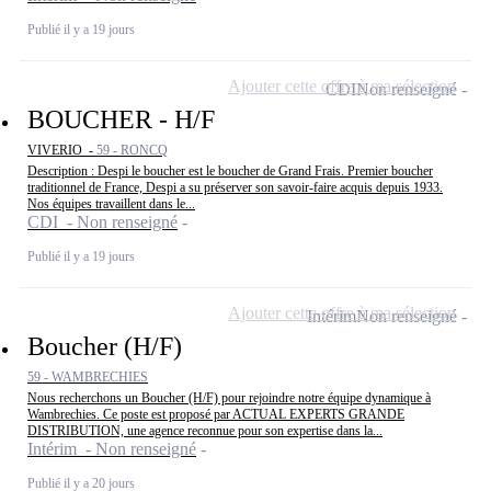
Publié il y a 19 jours
Ajouter cette offre à ma sélection
CDI
Non renseigné
BOUCHER - H/F
VIVERIO -
59 - RONCQ
Description : Despi le boucher est le boucher de Grand Frais. Premier boucher
traditionnel de France, Despi a su préserver son savoir-faire acquis depuis 1933.
Nos équipes travaillent dans le...
CDI - Non renseigné
Publié il y a 19 jours
Ajouter cette offre à ma sélection
Intérim
Non renseigné
Boucher (H/F)
59 - WAMBRECHIES
Nous recherchons un Boucher (H/F) pour rejoindre notre équipe dynamique à
Wambrechies. Ce poste est proposé par ACTUAL EXPERTS GRANDE
DISTRIBUTION, une agence reconnue pour son expertise dans la...
Intérim - Non renseigné
Publié il y a 20 jours