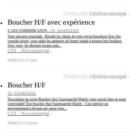
Ajouter cette offre à ma sélection
CDI
Non renseigné
Boucher H/F avec expérience
U LES COMMERÇANTS -
59 - MADELEINE
Votre mission principale : Régaler les clients de votre rayon boucherie Avec des
conseils avisés, vous aidez les amateurs de bonne viande à trouver leur bonheur.
Avec vous, les éleveurs locaux sont...
CDI - Non renseigné
Publié il y a 11 jours
Ajouter cette offre à ma sélection
CDI
Non renseigné
Boucher H/F
59 - TOURCOING
Description du poste Boucher chez Supermarché Match: votre savoir-faire en toute
convivialité! Être boucher chez Supermarché Match: - Cest intégrer un
environnement à lécoute qui saura vous...
CDI - Non renseigné
Publié il y a 12 jours