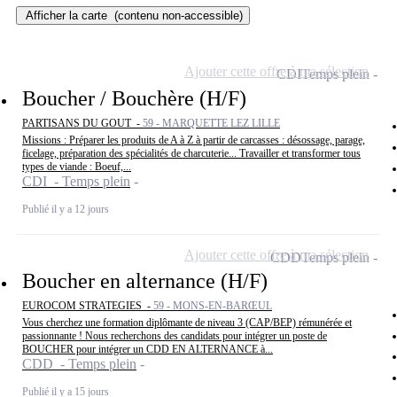
Afficher la carte
(contenu non-accessible)
Ajouter cette offre à ma sélection
CDI
Temps plein
Boucher / Bouchère (H/F)
PARTISANS DU GOUT -
59 - MARQUETTE LEZ LILLE
Missions : Préparer les produits de A à Z à partir de carcasses : désossage, parage,
ficelage, préparation des spécialités de charcuterie... Travailler et transformer tous
types de viande : Boeuf,...
CDI - Temps plein
Publié il y a 12 jours
Ajouter cette offre à ma sélection
CDD
Temps plein
Boucher en alternance (H/F)
EUROCOM STRATEGIES -
59 - MONS-EN-BARŒUL
Vous cherchez une formation diplômante de niveau 3 (CAP/BEP) rémunérée et
passionnante ! Nous recherchons des candidats pour intégrer un poste de
BOUCHER pour intégrer un CDD EN ALTERNANCE à...
CDD - Temps plein
Publié il y a 15 jours