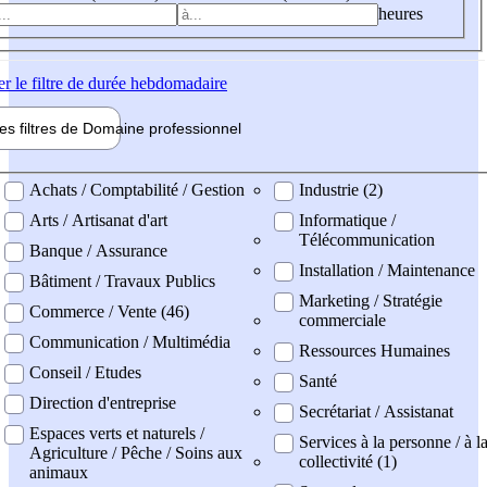
heures
er
le filtre de durée hebdomadaire
les filtres de
Domaine pro
fessionnel
ne professionel
Achats / Comptabilité / Gestion
Industrie (2)
Arts / Artisanat d'art
Informatique /
Télécommunication
Banque / Assurance
Installation / Maintenance
Bâtiment / Travaux Publics
Marketing / Stratégie
Commerce / Vente (46)
commerciale
Communication / Multimédia
Ressources Humaines
Conseil / Etudes
Santé
Direction d'entreprise
Secrétariat / Assistanat
Espaces verts et naturels /
Services à la personne / à l
Agriculture / Pêche / Soins aux
collectivité (1)
animaux