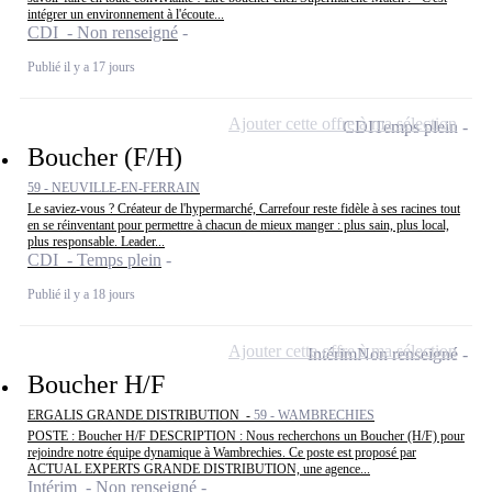
intégrer un environnement à l'écoute...
CDI - Non renseigné
Publié il y a 17 jours
Ajouter cette offre à ma sélection
CDI
Temps plein
Boucher (F/H)
59 - NEUVILLE-EN-FERRAIN
Le saviez-vous ? Créateur de l'hypermarché, Carrefour reste fidèle à ses racines tout
en se réinventant pour permettre à chacun de mieux manger : plus sain, plus local,
plus responsable. Leader...
CDI - Temps plein
Publié il y a 18 jours
Ajouter cette offre à ma sélection
Intérim
Non renseigné
Boucher H/F
ERGALIS GRANDE DISTRIBUTION -
59 - WAMBRECHIES
POSTE : Boucher H/F DESCRIPTION : Nous recherchons un Boucher (H/F) pour
rejoindre notre équipe dynamique à Wambrechies. Ce poste est proposé par
ACTUAL EXPERTS GRANDE DISTRIBUTION, une agence...
Intérim - Non renseigné