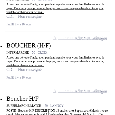
Après une période d'intégration pendant laquelle vous vous familiariserez avec le
rayon Boucherie, nos process et l'équipe, vous serez responsable de votre rayon,
véritable ambassadeur de nos...
CDI - Non renseigné
Publié il y a 16 jours
Ajouter cette offre à ma sélection
CDI
Non renseigné
BOUCHER (H/F)
INTERMARCHÉ -
59 - CROIX
Après une période d'intégration pendant laquelle vous vous familiariserez avec le
rayon Boucherie, nos process et l'équipe, vous serez responsable de votre rayon,
véritable ambassadeur de nos...
CDI - Non renseigné
Publié il y a 16 jours
Ajouter cette offre à ma sélection
CDI
Non renseigné
Boucher H/F
SUPERMARCHÉ MATCH -
59 - LANNOY
POSTE : Boucher H/F DESCRIPTION : Boucher chez Supermarché Match : votre
savoir-faire en toute convivialité ! Être boucher chez Supermarché Match : - C'est