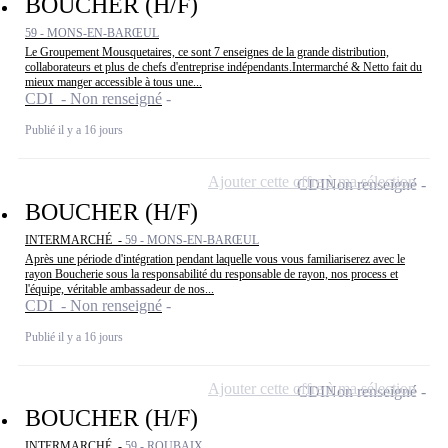
BOUCHER (H/F)
59 - MONS-EN-BARŒUL
Le Groupement Mousquetaires, ce sont 7 enseignes de la grande distribution,
collaborateurs et plus de chefs d'entreprise indépendants.Intermarché & Netto fait du
mieux manger accessible à tous une...
CDI - Non renseigné
Publié il y a 16 jours
Ajouter cette offre à ma sélection
CDI
Non renseigné
BOUCHER (H/F)
INTERMARCHÉ -
59 - MONS-EN-BARŒUL
Après une période d'intégration pendant laquelle vous vous familiariserez avec le
rayon Boucherie sous la responsabilité du responsable de rayon, nos process et
l'équipe, véritable ambassadeur de nos...
CDI - Non renseigné
Publié il y a 16 jours
Ajouter cette offre à ma sélection
CDI
Non renseigné
BOUCHER (H/F)
INTERMARCHÉ -
59 - ROUBAIX