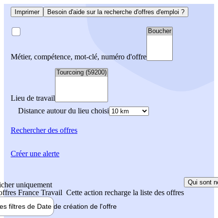
Imprimer
Besoin d'aide sur la recherche d'offres d'emploi ?
Métier, compétence, mot-clé, numéro d'offre
Lieu de travail
Distance autour du lieu choisi
Rechercher
des offres
Créer une alerte
Qui sont n
icher uniquement
 offres France Travail
Cette action recharge la liste des offres
les filtres de
Date de création
de l'offre