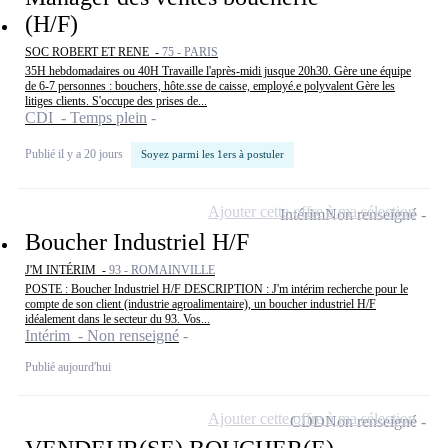
(H/F)
SOC ROBERT ET RENE -
75 - PARIS
35H hebdomadaires ou 40H Travaille l'après-midi jusque 20h30. Gère une équipe
de 6-7 personnes : bouchers, hôte.sse de caisse, employé.e polyvalent Gère les
litiges clients. S'occupe des prises de...
CDI - Temps plein
Publié il y a 20 jours
Soyez parmi les 1ers à postuler
Ajouter cette offre à ma sélection
Intérim
Non renseigné
Boucher Industriel H/F
J'M INTÉRIM -
93 - ROMAINVILLE
POSTE : Boucher Industriel H/F DESCRIPTION : J'm intérim recherche pour le
compte de son client (industrie agroalimentaire), un boucher industriel H/F
idéalement dans le secteur du 93. Vos...
Intérim - Non renseigné
Publié aujourd'hui
Ajouter cette offre à ma sélection
CDD
Non renseigné