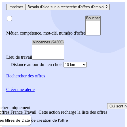
Imprimer
Besoin d'aide sur la recherche d'offres d'emploi ?
Métier, compétence, mot-clé, numéro d'offre
Lieu de travail
Distance autour du lieu choisi
Rechercher
des offres
Créer une alerte
Qui sont n
icher uniquement
 offres France Travail
Cette action recharge la liste des offres
les filtres de
Date de création
de l'offre