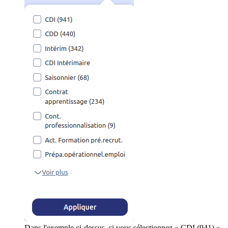
Dans l'exemple ci-dessus, si vous sélectionnez « CDI (941) »