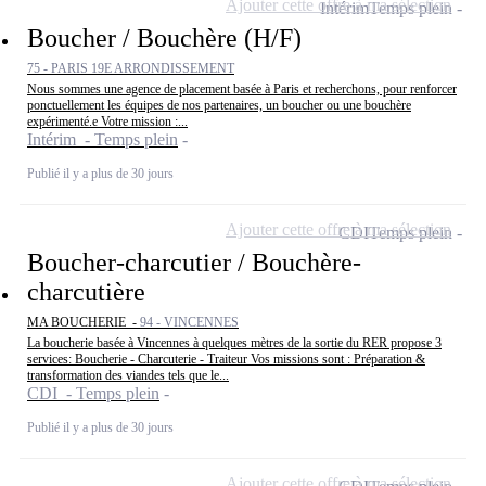
Ajouter cette offre à ma sélection
Intérim
Temps plein
Boucher / Bouchère (H/F)
75 - PARIS 19E ARRONDISSEMENT
Nous sommes une agence de placement basée à Paris et recherchons, pour renforcer
ponctuellement les équipes de nos partenaires, un boucher ou une bouchère
expérimenté.e Votre mission :...
Intérim - Temps plein
Publié il y a plus de 30 jours
Ajouter cette offre à ma sélection
CDI
Temps plein
Boucher-charcutier / Bouchère-
charcutière
MA BOUCHERIE -
94 - VINCENNES
La boucherie basée à Vincennes à quelques mètres de la sortie du RER propose 3
services: Boucherie - Charcuterie - Traiteur Vos missions sont : Préparation &
transformation des viandes tels que le...
CDI - Temps plein
Publié il y a plus de 30 jours
Ajouter cette offre à ma sélection