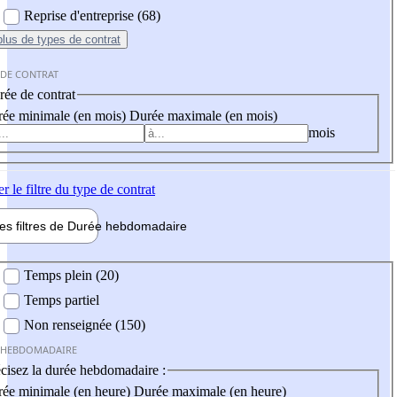
Reprise d'entreprise (68)
plus
de types de contrat
 DE CONTRAT
ée de contrat
ée minimale (en mois)
Durée maximale (en mois)
mois
er
le filtre du type de contrat
les filtres de
Durée hebdo
madaire
 hebdomadaire
Temps plein (20)
Temps partiel
Non renseignée (150)
 HEBDOMADAIRE
cisez la durée hebdomadaire :
ée minimale (en heure)
Durée maximale (en heure)