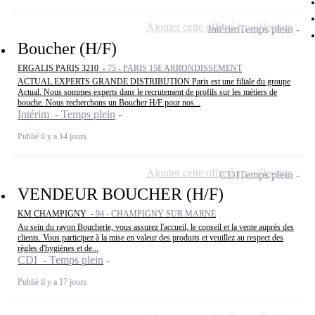
Ajouter cette offre à ma sélection
Intérim
Temps plein
Boucher (H/F)
ERGALIS PARIS 3210 -
75 - PARIS 15E ARRONDISSEMENT
ACTUAL EXPERTS GRANDE DISTRIBUTION Paris est une filiale du groupe
Actual. Nous sommes experts dans le recrutement de profils sur les métiers de
bouche. Nous recherchons un Boucher H/F pour nos...
Intérim - Temps plein
Publié il y a 14 jours
Ajouter cette offre à ma sélection
CDI
Temps plein
VENDEUR BOUCHER (H/F)
KM CHAMPIGNY -
94 - CHAMPIGNY SUR MARNE
Au sein du rayon Boucherie, vous assurez l'accueil, le conseil et la vente auprès des
clients. Vous participez à la mise en valeur des produits et veuillez au respect des
règles d'hygiènes et de...
CDI - Temps plein
Publié il y a 17 jours