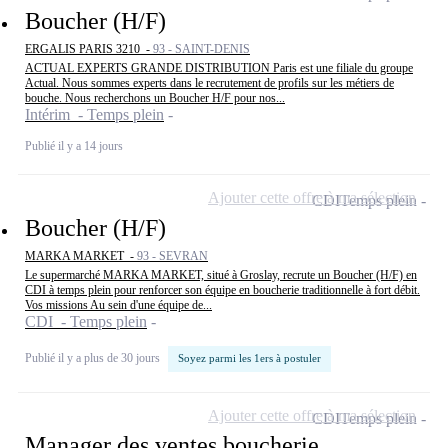
Boucher (H/F)
ERGALIS PARIS 3210 -
93 - SAINT-DENIS
ACTUAL EXPERTS GRANDE DISTRIBUTION Paris est une filiale du groupe
Actual. Nous sommes experts dans le recrutement de profils sur les métiers de
bouche. Nous recherchons un Boucher H/F pour nos...
Intérim - Temps plein
Publié il y a 14 jours
Ajouter cette offre à ma sélection
CDI
Temps plein
Boucher (H/F)
MARKA MARKET -
93 - SEVRAN
Le supermarché MARKA MARKET, situé à Groslay, recrute un Boucher (H/F) en
CDI à temps plein pour renforcer son équipe en boucherie traditionnelle à fort débit.
Vos missions Au sein d'une équipe de...
CDI - Temps plein
Publié il y a plus de 30 jours
Soyez parmi les 1ers à postuler
Ajouter cette offre à ma sélection
CDI
Temps plein
Manager des ventes boucherie