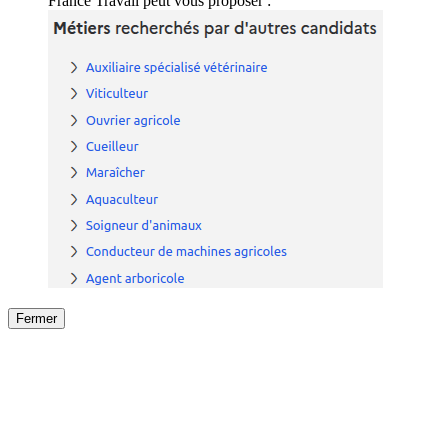
France Travail peut vous proposer :
Fermer
Fermer
le détail de l'offre
/
Offre
sur
Offre précéden