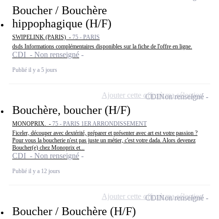
Boucher / Bouchère
hippophagique (H/F)
SWIPELINK (PARIS) -
75 - PARIS
dsds Informations complémentaires disponibles sur la fiche de l'offre en ligne.
CDI - Non renseigné
Publié il y a 5 jours
Ajouter cette offre à ma sélection
CDI
Non renseigné
Bouchère, boucher (H/F)
MONOPRIX. -
75 - PARIS 1ER ARRONDISSEMENT
Ficeler, découper avec dextérité, préparer et présenter avec art est votre passion ?
Pour vous la boucherie n'est pas juste un métier, c'est votre dada. Alors devenez
Boucher(e) chez Monoprix et...
CDI - Non renseigné
Publié il y a 12 jours
Ajouter cette offre à ma sélection
CDI
Non renseigné
Boucher / Bouchère (H/F)