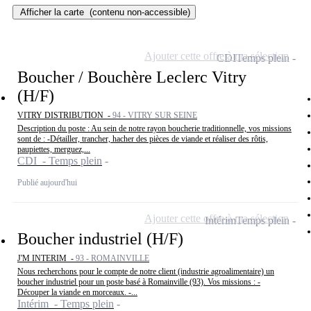
Afficher la carte
(contenu non-accessible)
Ajouter cette offre à ma sélection
CDI
Temps plein
Boucher / Bouchère Leclerc Vitry
(H/F)
VITRY DISTRIBUTION -
94 - VITRY SUR SEINE
Description du poste : Au sein de notre rayon boucherie traditionnelle, vos missions
sont de : -Détailler, trancher, hacher des pièces de viande et réaliser des rôtis,
paupiettes, merguez,...
CDI - Temps plein
Publié aujourd'hui
Ajouter cette offre à ma sélection
Intérim
Temps plein
Boucher industriel (H/F)
J'M INTERIM -
93 - ROMAINVILLE
Nous recherchons pour le compte de notre client (industrie agroalimentaire) un
boucher industriel pour un poste basé à Romainville (93). Vos missions : -
Découper la viande en morceaux. -...
Intérim - Temps plein