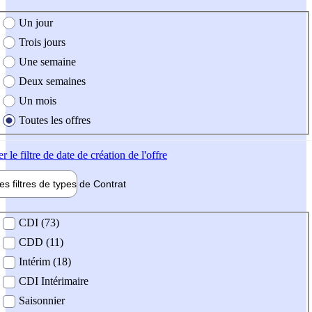
e création de l'offre
Un jour
Trois jours
Une semaine
Deux semaines
Un mois
Toutes les offres
er
le filtre de date de création de l'offre
les filtres de types de
Contrat
de contrat
CDI (73)
CDD (11)
Intérim (18)
CDI Intérimaire
Saisonnier