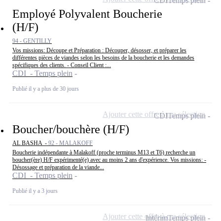
CDI
Temps plein
Employé Polyvalent Boucherie
(H/F)
94 - GENTILLY
Vos missions: Découpe et Préparation : Découper, désosser, et préparer les
différentes pièces de viandes selon les besoins de la boucherie et les demandes
spécifiques des clients. - Conseil Client :...
CDI - Temps plein
Publié il y a plus de 30 jours
Ajouter cette offre à ma sélection
CDI
Temps plein
Boucher/bouchère (H/F)
AL BASHA -
92 - MALAKOFF
Boucherie indépendante à Malakoff (proche terminus M13 et T6) recherche un
boucher(ère) H/F expérimenté(e) avec au moins 2 ans d'expérience. Vos missions: -
Désossage et préparation de la viande...
CDI - Temps plein
Publié il y a 3 jours
Ajouter cette offre à ma sélection
Intérim
Temps plein