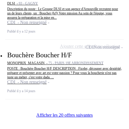
DLSI -
93 - GAGNY
Description du poste : Le Groupe DLSI et son agence d'Arnouville recrutent pour
un de leurs clients, un : Boucher (h/f) Votre mission Au sein de l'équipe, vous
assurez la préparation et la mise en...
CDI - Non renseigné
Publié il y a 12 jours
Ajouter cette offre à ma sélection
CDI
Non renseigné
Bouchère Boucher H/F
MONOPRIX_MAGASIN -
75 - PARIS 19E ARRONDISSEMENT
POSTE : Bouchère Boucher H/F DESCRIPTION : Ficeler, découper avec dextérité,
préparer et présenter avec art est votre passion ? Pour vous la boucherie n'est pas
juste un métier, c'est votre dada. ...
CDI - Non renseigné
Publié il y a 14 jours
Afficher les 20 offres suivantes