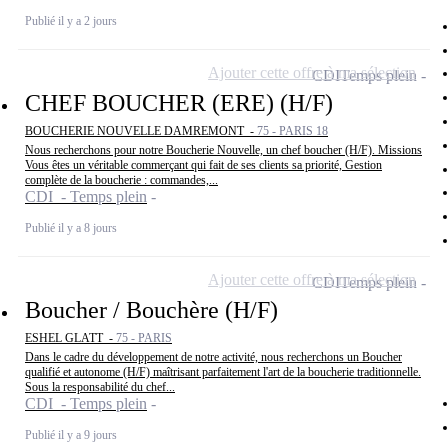
Publié il y a 2 jours
Ajouter cette offre à ma sélection
CDI
Temps plein
CHEF BOUCHER (ERE) (H/F)
BOUCHERIE NOUVELLE DAMREMONT -
75 - PARIS 18
Nous recherchons pour notre Boucherie Nouvelle, un chef boucher (H/F). Missions
Vous êtes un véritable commerçant qui fait de ses clients sa priorité, Gestion
complète de la boucherie : commandes,...
CDI - Temps plein
Publié il y a 8 jours
Ajouter cette offre à ma sélection
CDI
Temps plein
Boucher / Bouchère (H/F)
ESHEL GLATT -
75 - PARIS
Dans le cadre du développement de notre activité, nous recherchons un Boucher
qualifié et autonome (H/F) maîtrisant parfaitement l'art de la boucherie traditionnelle.
Sous la responsabilité du chef...
CDI - Temps plein
Publié il y a 9 jours