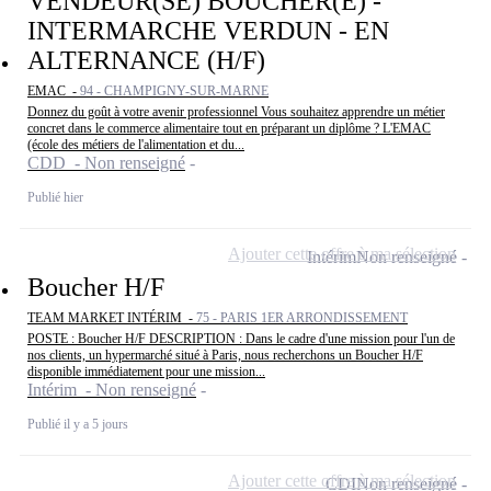
VENDEUR(SE) BOUCHER(E) -
INTERMARCHE VERDUN - EN
ALTERNANCE (H/F)
EMAC -
94 - CHAMPIGNY-SUR-MARNE
Donnez du goût à votre avenir professionnel Vous souhaitez apprendre un métier
concret dans le commerce alimentaire tout en préparant un diplôme ? L'EMAC
(école des métiers de l'alimentation et du...
CDD - Non renseigné
Publié hier
Ajouter cette offre à ma sélection
Intérim
Non renseigné
Boucher H/F
TEAM MARKET INTÉRIM -
75 - PARIS 1ER ARRONDISSEMENT
POSTE : Boucher H/F DESCRIPTION : Dans le cadre d'une mission pour l'un de
nos clients, un hypermarché situé à Paris, nous recherchons un Boucher H/F
disponible immédiatement pour une mission...
Intérim - Non renseigné
Publié il y a 5 jours
Ajouter cette offre à ma sélection
CDI
Non renseigné