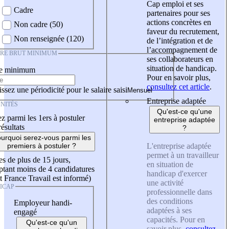
Cap emploi et ses
Cadre
partenaires pour ses
actions concrètes en
Non cadre (50)
faveur du recrutement,
Non renseignée (120)
de l’intégration et de
l’accompagnement de
IRE BRUT MINIMUM
ses collaborateurs en
situation de handicap.
re minimum
Pour en savoir plus,
consultez cet article
.
ssez une périodicité pour le salaire saisi
Entreprise adaptée
NITÉS
Qu'est-ce qu'une
z parmi les 1ers à postuler
entreprise adaptée
résultats
?
urquoi serez-vous parmi les
L'entreprise adaptée
premiers à postuler ?
permet à un travailleur
es de plus de 15 jours,
en situation de
tant moins de 4 candidatures
handicap d'exercer
t France Travail est informé)
une activité
ICAP
professionnelle dans
des conditions
Employeur handi-
adaptées à ses
engagé
capacités. Pour en
Qu'est-ce qu'un
savoir plus,
consultez