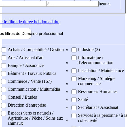
heures
er
le filtre de durée hebdomadaire
les filtres de
Domaine pro
fessionnel
ne professionel
Achats / Comptabilité / Gestion
Industrie (3)
Arts / Artisanat d'art
Informatique /
Télécommunication
Banque / Assurance
Installation / Maintenance
Bâtiment / Travaux Publics
Marketing / Stratégie
Commerce / Vente (167)
commerciale
Communication / Multimédia
Ressources Humaines
Conseil / Etudes
Santé
Direction d'entreprise
Secrétariat / Assistanat
Espaces verts et naturels /
Services à la personne / à l
Agriculture / Pêche / Soins aux
collectivité
animaux