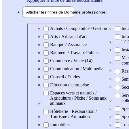
Appliquer
le filtre de durée hebdomadaire
Afficher les filtres de
Domaine pro
fessionnel
Domaine professionel
Achats / Comptabilité / Gestion
Indu
Arts / Artisanat d'art
Info
Tél
Banque / Assurance
Inst
Bâtiment / Travaux Publics
Mark
Commerce / Vente (14)
com
Communication / Multimédia
Res
Conseil / Etudes
San
Direction d'entreprise
Secr
Espaces verts et naturels /
Serv
Agriculture / Pêche / Soins aux
coll
animaux
Spe
Hôtellerie - Restauration /
Tourisme / Animation
Spo
Immobilier
Tran