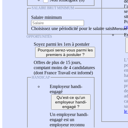
de
l
SALAIRE BRUT MINIMUM
se
si
Salaire minimum
Po
co
Choisissez une périodicité pour le salaire saisi
En
OPPORTUNITÉS
Soyez parmi les 1ers à postuler
Pourquoi serez-vous parmi les
premiers à postuler ?
L'
Offres de plus de 15 jours,
pe
comptant moins de 4 candidatures
en
(dont France Travail est informé)
ha
HANDICAP
un
pr
Employeur handi-
de
engagé
ad
Qu'est-ce qu'un
ca
employeur handi-
sa
engagé ?
le
Un employeur handi-
engagé est un
employeur reconnu