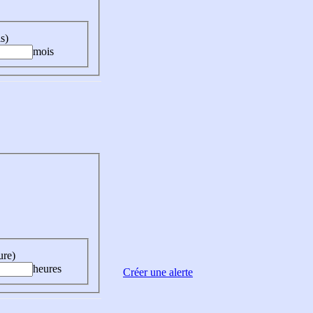
s)
mois
ure)
heures
Créer une alerte