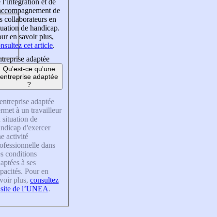
 l’intégration et de
’accompagnement de
s collaborateurs en
tuation de handicap.
ur en savoir plus,
nsultez cet article
.
treprise adaptée
Qu'est-ce qu'une
entreprise adaptée
?
entreprise adaptée
rmet à un travailleur
 situation de
ndicap d'exercer
e activité
ofessionnelle dans
s conditions
aptées à ses
pacités. Pour en
voir plus,
consultez
 site de l’UNEA
.