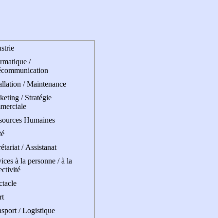
strie
rmatique /
écommunication
allation / Maintenance
eting / Stratégie
merciale
sources Humaines
té
étariat / Assistanat
ices à la personne / à la
ectivité
ctacle
rt
sport / Logistique