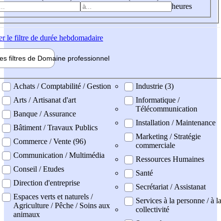
heures
er
le filtre de durée hebdomadaire
les filtres de
Domaine pro
fessionnel
ne professionel
Achats / Comptabilité / Gestion
Industrie (3)
Arts / Artisanat d'art
Informatique /
Télécommunication
Banque / Assurance
Installation / Maintenance
Bâtiment / Travaux Publics
Marketing / Stratégie
Commerce / Vente (96)
commerciale
Communication / Multimédia
Ressources Humaines
Conseil / Etudes
Santé
Direction d'entreprise
Secrétariat / Assistanat
Espaces verts et naturels /
Services à la personne / à l
Agriculture / Pêche / Soins aux
collectivité
animaux