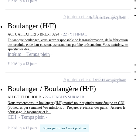
Publié il y a 11 jours
Ajouter cette offre à ma sélection
Intérim
Temps plein
Boulanger (H/F)
ACTUAL EXPERTS BREST 3294 -
22 - YFFINIAC
En tant que boulanger, vous serez responsable de la transformation, de la fabrication
des produits et de leur cuisson, assurant leur parfaite présentation. Vous maîtrisez les
spécificités des...
Intérim - Temps plein
Publié il y a 13 jours
Ajouter cette offre à ma sélection
CDI
Temps plein
Boulanger / Boulangère (H/F)
AU GOUT DU JOUR -
22 - ETABLES SUR MER
Nous recherchons un boulanger (H/F) motivé pour rejoindre notre équipe en CDI
(35 heures par semaine) Vos missions : - Préparer et réaliser des pains - Assurer le
pétrissage, le façonnage et la...
CDI - Temps plein
Publié il y a 17 jours
Soyez parmi les 1ers à postuler