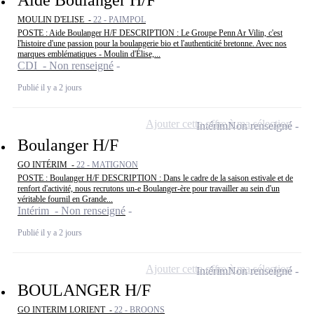
Aide Boulanger H/F
MOULIN D'ELISE -
22 - PAIMPOL
POSTE : Aide Boulanger H/F DESCRIPTION : Le Groupe Penn Ar Vilin, c'est
l'histoire d'une passion pour la boulangerie bio et l'authenticité bretonne. Avec nos
marques emblématiques - Moulin d'Élise,...
CDI - Non renseigné
Publié il y a 2 jours
Ajouter cette offre à ma sélection
Intérim
Non renseigné
Boulanger H/F
GO INTÉRIM -
22 - MATIGNON
POSTE : Boulanger H/F DESCRIPTION : Dans le cadre de la saison estivale et de
renfort d'activité, nous recrutons un-e Boulanger-ère pour travailler au sein d'un
véritable fournil en Grande...
Intérim - Non renseigné
Publié il y a 2 jours
Ajouter cette offre à ma sélection
Intérim
Non renseigné
BOULANGER H/F
GO INTERIM LORIENT -
22 - BROONS