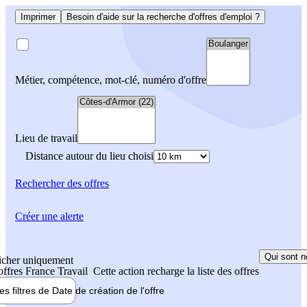
Imprimer
Besoin d'aide sur la recherche d'offres d'emploi ?
Métier, compétence, mot-clé, numéro d'offre
Lieu de travail
Distance autour du lieu choisi
Rechercher
des offres
Créer une alerte
Qui sont n
icher uniquement
 offres France Travail
Cette action recharge la liste des offres
les filtres de
Date de création
de l'offre