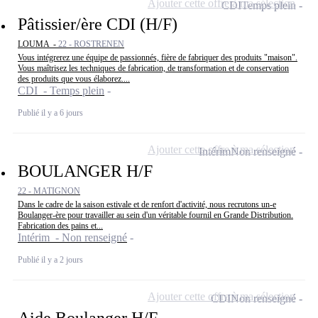
Ajouter cette offre à ma sélection
CDI
Temps plein
Pâtissier/ère CDI (H/F)
LOUMA -
22 - ROSTRENEN
Vous intégrerez une équipe de passionnés, fière de fabriquer des produits "maison".
Vous maîtrisez les techniques de fabrication, de transformation et de conservation
des produits que vous élaborez....
CDI - Temps plein
Publié il y a 6 jours
Ajouter cette offre à ma sélection
Intérim
Non renseigné
BOULANGER H/F
22 - MATIGNON
Dans le cadre de la saison estivale et de renfort d'activité, nous recrutons un-e
Boulanger-ère pour travailler au sein d'un véritable fournil en Grande Distribution.
Fabrication des pains et...
Intérim - Non renseigné
Publié il y a 2 jours
Ajouter cette offre à ma sélection
CDI
Non renseigné