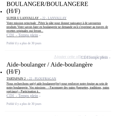
BOULANGER/BOULANGERE
(H/F)
SUPER U LANVALLAY -
22 - LANVALLAY
Votre mission principale : Pétrir la pâte pour donner naissance à de savoureux
produits Votre savoir-faire en boulangerie ne demande qu'à s'exprimer au travers de
recettes originales qui feront...
CDI - Temps plein
Publié il y a plus de 30 jours
Ajouter cette offre à ma sélection
CDI
Temps plein
Aide-boulanger / Aide-boulangère
(H/F)
TARTAPAIN 2 -
22 - PLOUFRAGAN
Nous recherchons un(e) aide-boulanger(ère) pour renforcer notre équipe au sein de
notre boulangerie. Vos missions : - Façonnage des pains (baguettes, traditions, pains
spéciaux) - Participation à...
CDI - Temps plein
Publié il y a plus de 30 jours