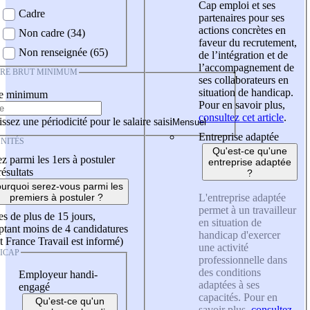
Cap emploi et ses
Cadre
partenaires pour ses
actions concrètes en
Non cadre (34)
faveur du recrutement,
Non renseignée (65)
de l’intégration et de
l’accompagnement de
IRE BRUT MINIMUM
ses collaborateurs en
situation de handicap.
re minimum
Pour en savoir plus,
consultez cet article
.
ssez une périodicité pour le salaire saisi
Entreprise adaptée
NITÉS
Qu'est-ce qu'une
z parmi les 1ers à postuler
entreprise adaptée
résultats
?
urquoi serez-vous parmi les
L'entreprise adaptée
premiers à postuler ?
permet à un travailleur
es de plus de 15 jours,
en situation de
tant moins de 4 candidatures
handicap d'exercer
t France Travail est informé)
une activité
ICAP
professionnelle dans
des conditions
Employeur handi-
adaptées à ses
engagé
capacités. Pour en
Qu'est-ce qu'un
savoir plus,
consultez