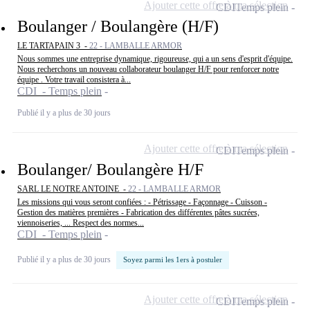
Ajouter cette offre à ma sélection
CDI
Temps plein
Boulanger / Boulangère (H/F)
LE TARTAPAIN 3 -
22 - LAMBALLE ARMOR
Nous sommes une entreprise dynamique, rigoureuse, qui a un sens d'esprit d'équipe.
Nous recherchons un nouveau collaborateur boulanger H/F pour renforcer notre
équipe . Votre travail consistera à...
CDI - Temps plein
Publié il y a plus de 30 jours
Ajouter cette offre à ma sélection
CDI
Temps plein
Boulanger/ Boulangère H/F
SARL LE NOTRE ANTOINE -
22 - LAMBALLE ARMOR
Les missions qui vous seront confiées : - Pétrissage - Façonnage - Cuisson -
Gestion des matières premières - Fabrication des différentes pâtes sucrées,
viennoiseries, ... Respect des normes...
CDI - Temps plein
Publié il y a plus de 30 jours
Soyez parmi les 1ers à postuler
Ajouter cette offre à ma sélection
CDI
Temps plein