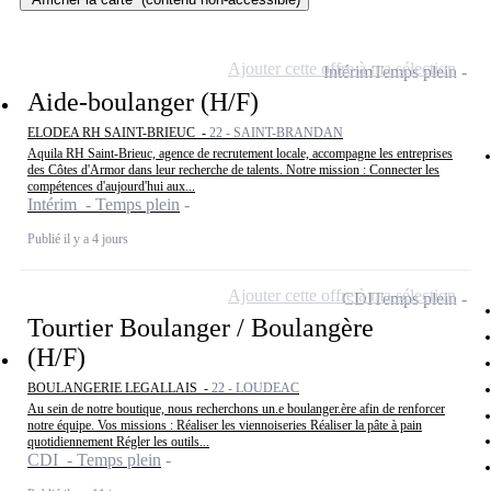
Ajouter cette offre à ma sélection
Intérim
Temps plein
Aide-boulanger (H/F)
ELODEA RH SAINT-BRIEUC -
22 - SAINT-BRANDAN
Aquila RH Saint-Brieuc, agence de recrutement locale, accompagne les entreprises
des Côtes d'Armor dans leur recherche de talents. Notre mission : Connecter les
compétences d'aujourd'hui aux...
Intérim - Temps plein
Publié il y a 4 jours
Ajouter cette offre à ma sélection
CDI
Temps plein
Tourtier Boulanger / Boulangère
(H/F)
BOULANGERIE LEGALLAIS -
22 - LOUDEAC
Au sein de notre boutique, nous recherchons un.e boulanger.ère afin de renforcer
notre équipe. Vos missions : Réaliser les viennoiseries Réaliser la pâte à pain
quotidiennement Régler les outils...
CDI - Temps plein