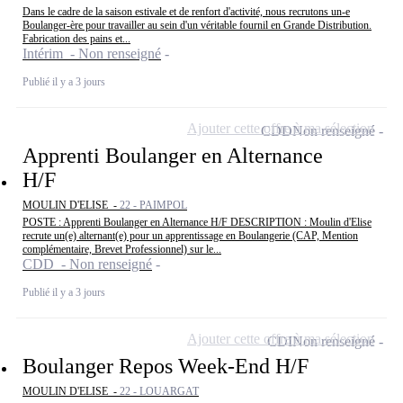
Dans le cadre de la saison estivale et de renfort d'activité, nous recrutons un-e
Boulanger-ère pour travailler au sein d'un véritable fournil en Grande Distribution.
Fabrication des pains et...
Intérim - Non renseigné
Publié il y a 3 jours
Ajouter cette offre à ma sélection
CDD
Non renseigné
Apprenti Boulanger en Alternance
H/F
MOULIN D'ELISE -
22 - PAIMPOL
POSTE : Apprenti Boulanger en Alternance H/F DESCRIPTION : Moulin d'Elise
recrute un(e) alternant(e) pour un apprentissage en Boulangerie (CAP, Mention
complémentaire, Brevet Professionnel) sur le...
CDD - Non renseigné
Publié il y a 3 jours
Ajouter cette offre à ma sélection
CDI
Non renseigné
Boulanger Repos Week-End H/F
MOULIN D'ELISE -
22 - LOUARGAT