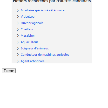
Fermer
Fermer
le détail de l'offre
/
Offre
sur
Offre précéden