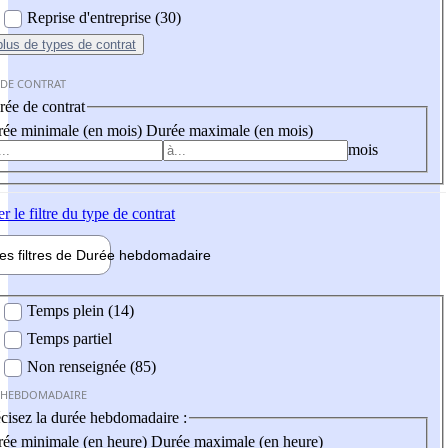
Reprise d'entreprise (30)
plus
de types de contrat
 DE CONTRAT
ée de contrat
ée minimale (en mois)
Durée maximale (en mois)
mois
er
le filtre du type de contrat
les filtres de
Durée hebdo
madaire
 hebdomadaire
Temps plein (14)
Temps partiel
Non renseignée (85)
 HEBDOMADAIRE
cisez la durée hebdomadaire :
ée minimale (en heure)
Durée maximale (en heure)