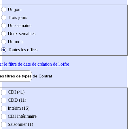
e création de l'offre
Un jour
Trois jours
Une semaine
Deux semaines
Un mois
Toutes les offres
er
le filtre de date de création de l'offre
les filtres de types de
Contrat
de contrat
CDI (41)
CDD (11)
Intérim (16)
CDI Intérimaire
Saisonnier (1)