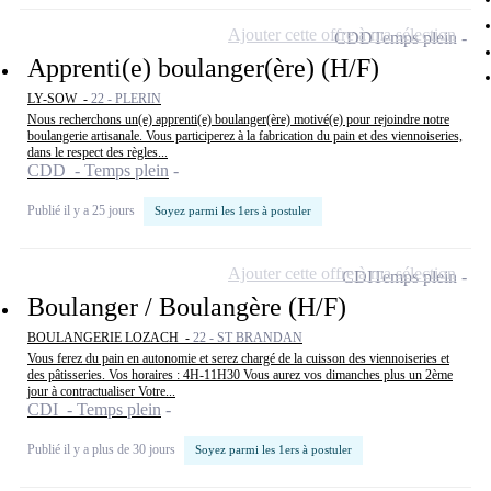
Ajouter cette offre à ma sélection
CDD
Temps plein
Apprenti(e) boulanger(ère) (H/F)
LY-SOW -
22 - PLERIN
Nous recherchons un(e) apprenti(e) boulanger(ère) motivé(e) pour rejoindre notre
boulangerie artisanale. Vous participerez à la fabrication du pain et des viennoiseries,
dans le respect des règles...
CDD - Temps plein
Publié il y a 25 jours
Soyez parmi les 1ers à postuler
Ajouter cette offre à ma sélection
CDI
Temps plein
Boulanger / Boulangère (H/F)
BOULANGERIE LOZACH -
22 - ST BRANDAN
Vous ferez du pain en autonomie et serez chargé de la cuisson des viennoiseries et
des pâtisseries. Vos horaires : 4H-11H30 Vous aurez vos dimanches plus un 2ème
jour à contractualiser Votre...
CDI - Temps plein
Publié il y a plus de 30 jours
Soyez parmi les 1ers à postuler