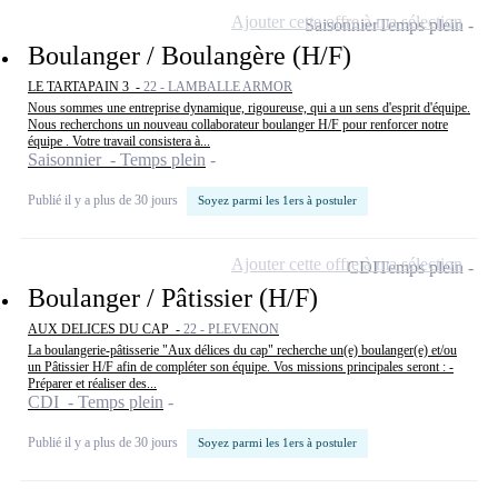
Ajouter cette offre à ma sélection
Saisonnier
Temps plein
Boulanger / Boulangère (H/F)
LE TARTAPAIN 3 -
22 - LAMBALLE ARMOR
Nous sommes une entreprise dynamique, rigoureuse, qui a un sens d'esprit d'équipe.
Nous recherchons un nouveau collaborateur boulanger H/F pour renforcer notre
équipe . Votre travail consistera à...
Saisonnier - Temps plein
Publié il y a plus de 30 jours
Soyez parmi les 1ers à postuler
Ajouter cette offre à ma sélection
CDI
Temps plein
Boulanger / Pâtissier (H/F)
AUX DELICES DU CAP -
22 - PLEVENON
La boulangerie-pâtisserie "Aux délices du cap" recherche un(e) boulanger(e) et/ou
un Pâtissier H/F afin de compléter son équipe. Vos missions principales seront : -
Préparer et réaliser des...
CDI - Temps plein
Publié il y a plus de 30 jours
Soyez parmi les 1ers à postuler