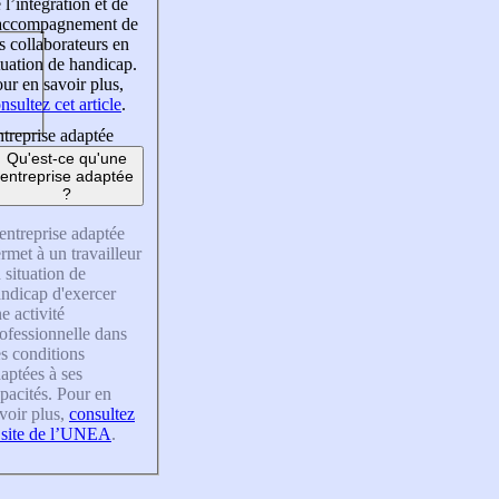
 l’intégration et de
’accompagnement de
s collaborateurs en
tuation de handicap.
ur en savoir plus,
nsultez cet article
.
treprise adaptée
Qu'est-ce qu'une
entreprise adaptée
?
entreprise adaptée
rmet à un travailleur
 situation de
ndicap d'exercer
e activité
ofessionnelle dans
s conditions
aptées à ses
pacités. Pour en
voir plus,
consultez
 site de l’UNEA
.