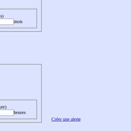
s)
mois
ure)
heures
Créer une alerte