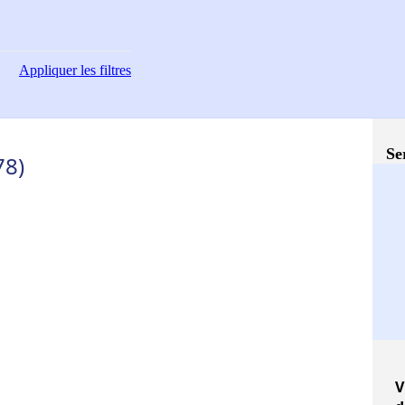
Appliquer
les filtres
Se
78)
V