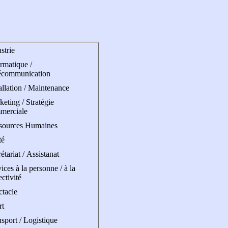
strie
rmatique /
écommunication
allation / Maintenance
eting / Stratégie
merciale
sources Humaines
té
étariat / Assistanat
ices à la personne / à la
ectivité
ctacle
rt
sport / Logistique