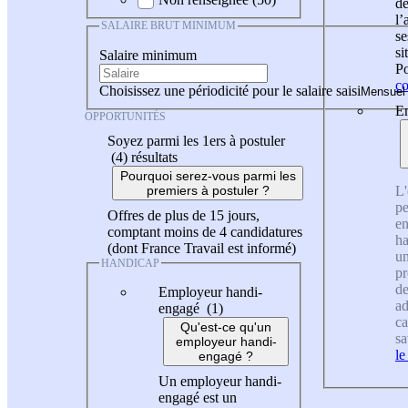
de
l
SALAIRE BRUT MINIMUM
se
si
Salaire minimum
Po
co
Choisissez une périodicité pour le salaire saisi
En
OPPORTUNITÉS
Soyez parmi les 1ers à postuler
(4)
résultats
Pourquoi serez-vous parmi les
L'
premiers à postuler ?
pe
Offres de plus de 15 jours,
en
comptant moins de 4 candidatures
ha
(dont France Travail est informé)
un
HANDICAP
pr
de
Employeur handi-
ad
engagé (1)
ca
Qu'est-ce qu'un
sa
employeur handi-
le
engagé ?
Un employeur handi-
engagé est un