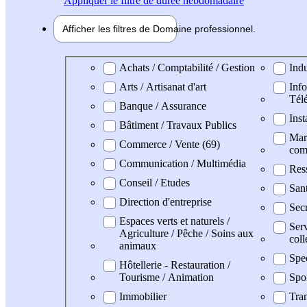
Appliquer
le filtre de durée hebdomadaire
Afficher les filtres de
Domaine pro
fessionnel
Domaine professionel
Achats / Comptabilité / Gestion
Indu
Arts / Artisanat d'art
Info
Tél
Banque / Assurance
Inst
Bâtiment / Travaux Publics
Mark
Commerce / Vente (69)
com
Communication / Multimédia
Res
Conseil / Etudes
San
Direction d'entreprise
Secr
Espaces verts et naturels /
Serv
Agriculture / Pêche / Soins aux
coll
animaux
Spe
Hôtellerie - Restauration /
Tourisme / Animation
Spo
Immobilier
Tran