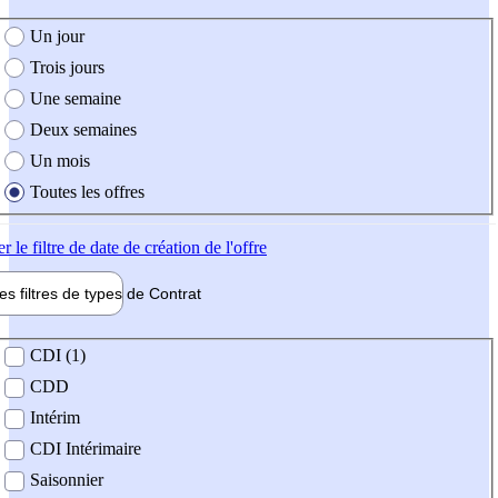
e création de l'offre
Un jour
Trois jours
Une semaine
Deux semaines
Un mois
Toutes les offres
er
le filtre de date de création de l'offre
les filtres de types de
Contrat
de contrat
CDI (1)
CDD
Intérim
CDI Intérimaire
Saisonnier