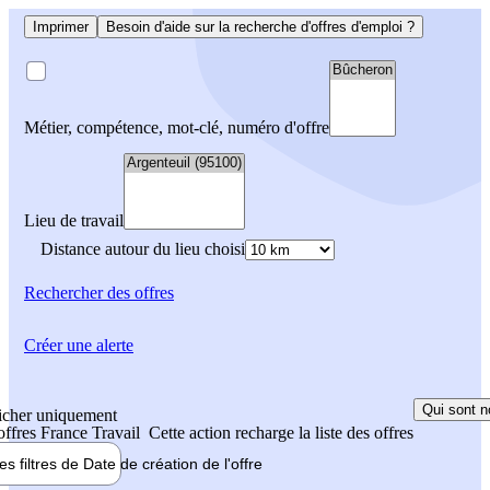
Imprimer
Besoin d'aide sur la recherche d'offres d'emploi ?
Métier, compétence, mot-clé, numéro d'offre
Lieu de travail
Distance autour du lieu choisi
Rechercher
des offres
Créer une alerte
Qui sont n
icher uniquement
 offres France Travail
Cette action recharge la liste des offres
les filtres de
Date de création
de l'offre