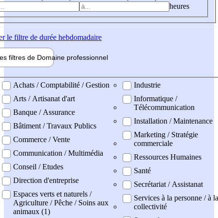
heures
er
le filtre de durée hebdomadaire
les filtres de
Domaine pro
fessionnel
ne professionel
Achats / Comptabilité / Gestion
Industrie
Arts / Artisanat d'art
Informatique /
Télécommunication
Banque / Assurance
Installation / Maintenance
Bâtiment / Travaux Publics
Marketing / Stratégie
Commerce / Vente
commerciale
Communication / Multimédia
Ressources Humaines
Conseil / Etudes
Santé
Direction d'entreprise
Secrétariat / Assistanat
Espaces verts et naturels /
Services à la personne / à l
Agriculture / Pêche / Soins aux
collectivité
animaux (1)