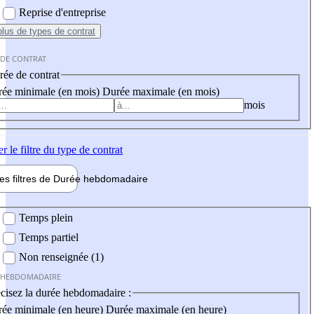
Reprise d'entreprise
plus
de types de contrat
 DE CONTRAT
ée de contrat
ée minimale (en mois)
Durée maximale (en mois)
mois
er
le filtre du type de contrat
les filtres de
Durée hebdo
madaire
 hebdomadaire
Temps plein
Temps partiel
Non renseignée (1)
 HEBDOMADAIRE
cisez la durée hebdomadaire :
ée minimale (en heure)
Durée maximale (en heure)