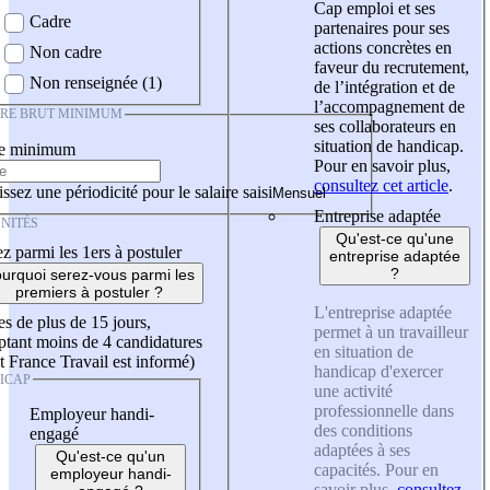
Cap emploi et ses
Cadre
partenaires pour ses
actions concrètes en
Non cadre
faveur du recrutement,
Non renseignée (1)
de l’intégration et de
l’accompagnement de
IRE BRUT MINIMUM
ses collaborateurs en
situation de handicap.
re minimum
Pour en savoir plus,
consultez cet article
.
ssez une périodicité pour le salaire saisi
Entreprise adaptée
NITÉS
Qu'est-ce qu'une
z parmi les 1ers à postuler
entreprise adaptée
?
urquoi serez-vous parmi les
premiers à postuler ?
L'entreprise adaptée
es de plus de 15 jours,
permet à un travailleur
tant moins de 4 candidatures
en situation de
t France Travail est informé)
handicap d'exercer
ICAP
une activité
professionnelle dans
Employeur handi-
des conditions
engagé
adaptées à ses
Qu'est-ce qu'un
capacités. Pour en
employeur handi-
savoir plus,
consultez