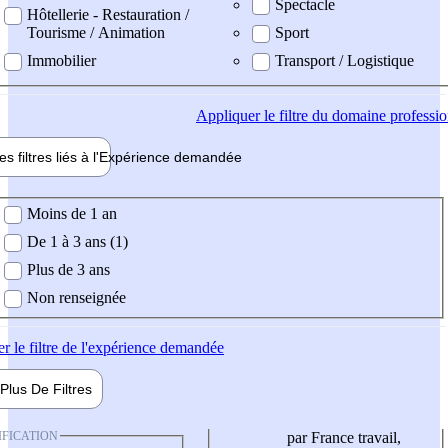
Spectacle
Hôtellerie - Restauration /
Tourisme / Animation
Sport
Immobilier
Transport / Logistique
Appliquer
le filtre du domaine professi
es filtres liés à l'
Expérience
demandée
ience demandée
Moins de 1 an
De 1 à 3 ans (1)
Plus de 3 ans
Non renseignée
er
le filtre de l'expérience demandée
Plus De
Filtres
IFICATION
par France travail,