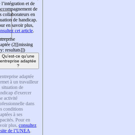
 l’intégration et de
’accompagnement de
s collaborateurs en
tuation de handicap.
ur en savoir plus,
nsultez cet article
.
treprise
aptée (2
[[missing
y: resultats]]
)
Qu'est-ce qu'une
entreprise adaptée
?
entreprise adaptée
rmet à un travailleur
 situation de
ndicap d'exercer
e activité
ofessionnelle dans
s conditions
aptées à ses
pacités. Pour en
voir plus,
consultez
 site de l’UNEA
.