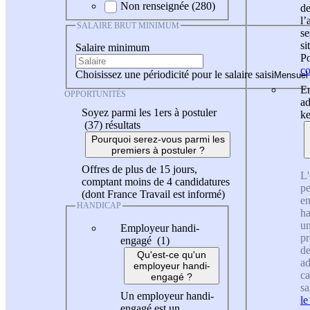
Non renseignée (280)
de
l
SALAIRE BRUT MINIMUM
se
si
Salaire minimum
Po
co
Choisissez une périodicité pour le salaire saisi
En
OPPORTUNITÉS
ad
Soyez parmi les 1ers à postuler
ke
(37)
résultats
Pourquoi serez-vous parmi les
premiers à postuler ?
Offres de plus de 15 jours,
L'
comptant moins de 4 candidatures
pe
(dont France Travail est informé)
en
HANDICAP
ha
un
Employeur handi-
pr
engagé (1)
de
Qu'est-ce qu'un
ad
employeur handi-
ca
engagé ?
sa
Un employeur handi-
le
engagé est un