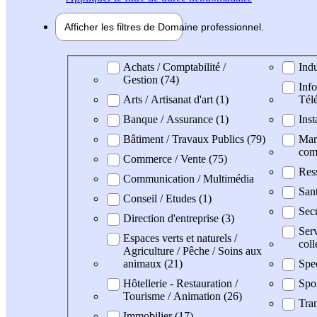
Afficher les filtres de
Domaine pro
fessionnel
Domaine professionel
Achats / Comptabilité /
Indu
Gestion (74)
Info
Arts / Artisanat d'art (1)
Tél
Banque / Assurance (1)
Inst
Bâtiment / Travaux Publics (79)
Mark
com
Commerce / Vente (75)
Res
Communication / Multimédia
San
Conseil / Etudes (1)
Secr
Direction d'entreprise (3)
Serv
Espaces verts et naturels /
coll
Agriculture / Pêche / Soins aux
animaux (21)
Spe
Hôtellerie - Restauration /
Spo
Tourisme / Animation (26)
Tran
Immobilier (17)