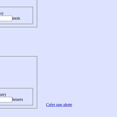
s)
mois
ure)
heures
Créer une alerte