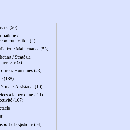
strie (50)
rmatique /
écommunication (2)
allation / Maintenance (53)
eting / Stratégie
merciale (2)
sources Humaines (23)
té (138)
étariat / Assistanat (10)
ices à la personne / à la
ectivité (107)
ctacle
rt
sport / Logistique (54)