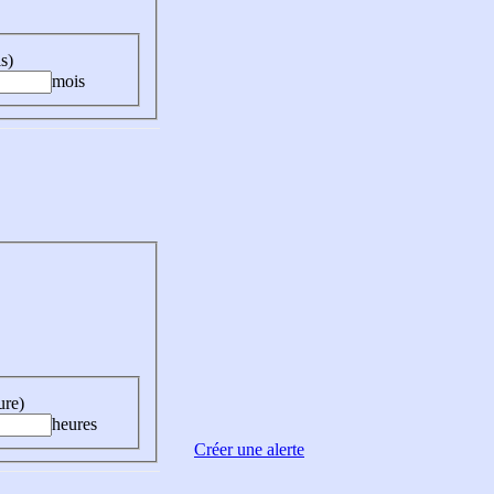
s)
mois
ure)
heures
Créer une alerte