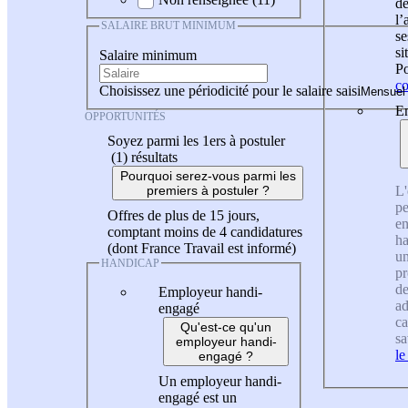
de
l
SALAIRE BRUT MINIMUM
se
si
Salaire minimum
Po
co
Choisissez une périodicité pour le salaire saisi
En
OPPORTUNITÉS
Soyez parmi les 1ers à postuler
(1)
résultats
Pourquoi serez-vous parmi les
L'
premiers à postuler ?
pe
Offres de plus de 15 jours,
en
comptant moins de 4 candidatures
ha
(dont France Travail est informé)
un
HANDICAP
pr
de
Employeur handi-
ad
engagé
ca
Qu'est-ce qu'un
sa
employeur handi-
le
engagé ?
Un employeur handi-
engagé est un