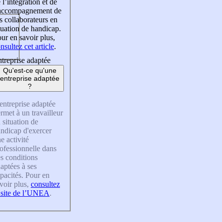
 l’intégration et de
’accompagnement de
s collaborateurs en
tuation de handicap.
ur en savoir plus,
nsultez cet article
.
treprise adaptée
Qu'est-ce qu'une
entreprise adaptée
?
entreprise adaptée
rmet à un travailleur
 situation de
ndicap d'exercer
e activité
ofessionnelle dans
s conditions
aptées à ses
pacités. Pour en
voir plus,
consultez
 site de l’UNEA
.