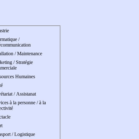
strie
rmatique /
écommunication
allation / Maintenance
eting / Stratégie
merciale
sources Humaines
té
étariat / Assistanat
ices à la personne / à la
ectivité
ctacle
rt
sport / Logistique