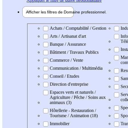
Appliquer
le filtre de durée hebdomadaire
Afficher les filtres de
Domaine pro
fessionnel
Domaine professionel
Achats / Comptabilité / Gestion
Indu
Arts / Artisanat d'art
Info
Tél
Banque / Assurance
Inst
Bâtiment / Travaux Publics
Mark
Commerce / Vente
com
Communication / Multimédia
Res
Conseil / Etudes
San
Direction d'entreprise
Secr
Espaces verts et naturels /
Serv
Agriculture / Pêche / Soins aux
coll
animaux (3)
Spe
Hôtellerie - Restauration /
Tourisme / Animation (18)
Spo
Immobilier
Tran