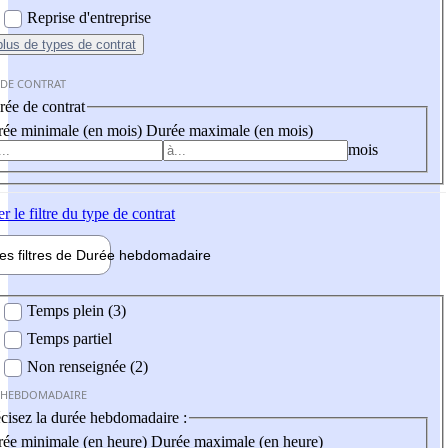
Reprise d'entreprise
plus
de types de contrat
 DE CONTRAT
ée de contrat
ée minimale (en mois)
Durée maximale (en mois)
mois
er
le filtre du type de contrat
les filtres de
Durée hebdo
madaire
 hebdomadaire
Temps plein (3)
Temps partiel
Non renseignée (2)
 HEBDOMADAIRE
cisez la durée hebdomadaire :
ée minimale (en heure)
Durée maximale (en heure)