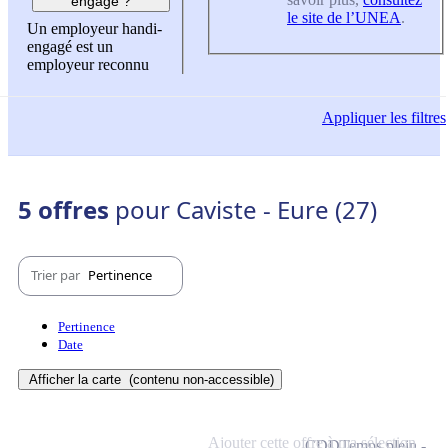
engagé ?
le site de l’UNEA
.
Un employeur handi-
engagé est un
employeur reconnu
Appliquer
les filtres
5 offres
pour Caviste - Eure (27)
Trier par
Pertinence
Pertinence
Date
Afficher la carte
(contenu non-accessible)
Ajouter cette offre à ma sélection
CDD
Temps plein