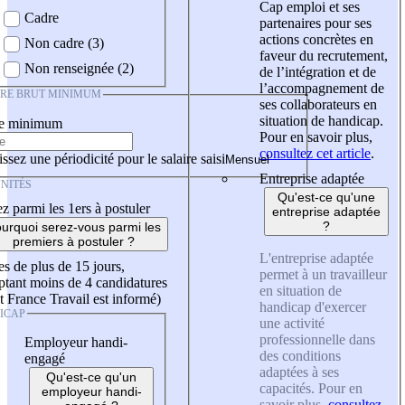
Cap emploi et ses
Cadre
partenaires pour ses
actions concrètes en
Non cadre (3)
faveur du recrutement,
Non renseignée (2)
de l’intégration et de
l’accompagnement de
IRE BRUT MINIMUM
ses collaborateurs en
situation de handicap.
re minimum
Pour en savoir plus,
consultez cet article
.
ssez une périodicité pour le salaire saisi
Entreprise adaptée
NITÉS
Qu'est-ce qu'une
z parmi les 1ers à postuler
entreprise adaptée
?
urquoi serez-vous parmi les
premiers à postuler ?
L'entreprise adaptée
es de plus de 15 jours,
permet à un travailleur
tant moins de 4 candidatures
en situation de
t France Travail est informé)
handicap d'exercer
ICAP
une activité
professionnelle dans
Employeur handi-
des conditions
engagé
adaptées à ses
Qu'est-ce qu'un
capacités. Pour en
employeur handi-
savoir plus,
consultez