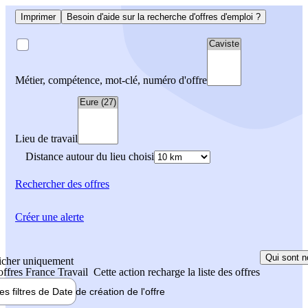
Imprimer
Besoin d'aide sur la recherche d'offres d'emploi ?
Métier, compétence, mot-clé, numéro d'offre
Lieu de travail
Distance autour du lieu choisi
Rechercher
des offres
Créer une alerte
Qui sont n
icher uniquement
 offres France Travail
Cette action recharge la liste des offres
les filtres de
Date de création
de l'offre