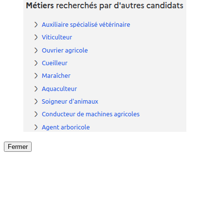
Fermer
Fermer
le détail de l'offre
/
Offre
sur
Offre précéden