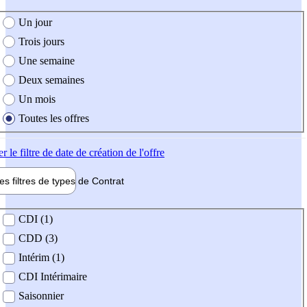
e création de l'offre
Un jour
Trois jours
Une semaine
Deux semaines
Un mois
Toutes les offres
er
le filtre de date de création de l'offre
les filtres de types de
Contrat
de contrat
CDI (1)
CDD (3)
Intérim (1)
CDI Intérimaire
Saisonnier