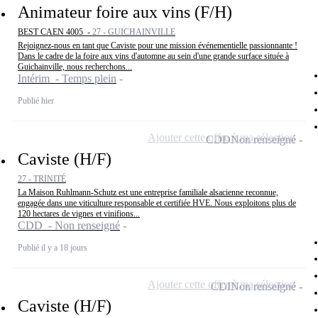
Animateur foire aux vins (F/H)
BEST CAEN 4005 -
27 - GUICHAINVILLE
Rejoignez-nous en tant que Caviste pour une mission événementielle passionnante !
Dans le cadre de la foire aux vins d'automne au sein d'une grande surface située à
Guichainville, nous recherchons...
Intérim - Temps plein
Publié hier
Ajouter cette offre à ma sélection
CDD
Non renseigné
Caviste (H/F)
27 - TRINITÉ
La Maison Ruhlmann-Schutz est une entreprise familiale alsacienne reconnue,
engagée dans une viticulture responsable et certifiée HVE. Nous exploitons plus de
120 hectares de vignes et vinifions...
CDD - Non renseigné
Publié il y a 18 jours
Ajouter cette offre à ma sélection
CDI
Non renseigné
Caviste (H/F)