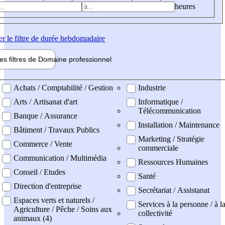
heures
er
le filtre de durée hebdomadaire
les filtres de
Domaine pro
fessionnel
ne professionel
Achats / Comptabilité / Gestion
Industrie
Arts / Artisanat d'art
Informatique /
Télécommunication
Banque / Assurance
Installation / Maintenance
Bâtiment / Travaux Publics
Marketing / Stratégie
Commerce / Vente
commerciale
Communication / Multimédia
Ressources Humaines
Conseil / Etudes
Santé
Direction d'entreprise
Secrétariat / Assistanat
Espaces verts et naturels /
Services à la personne / à l
Agriculture / Pêche / Soins aux
collectivité
animaux (4)