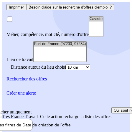
Imprimer
Besoin d'aide sur la recherche d'offres d'emploi ?
Métier, compétence, mot-clé, numéro d'offre
Lieu de travail
Distance autour du lieu choisi
Rechercher
des offres
Créer une alerte
Qui sont n
icher uniquement
 offres France Travail
Cette action recharge la liste des offres
les filtres de
Date de création
de l'offre