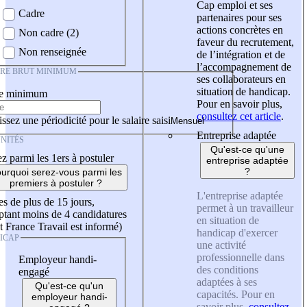
Cap emploi et ses
Cadre
partenaires pour ses
actions concrètes en
Non cadre (2)
faveur du recrutement,
Non renseignée
de l’intégration et de
l’accompagnement de
IRE BRUT MINIMUM
ses collaborateurs en
situation de handicap.
re minimum
Pour en savoir plus,
consultez cet article
.
ssez une périodicité pour le salaire saisi
Entreprise adaptée
NITÉS
Qu'est-ce qu'une
z parmi les 1ers à postuler
entreprise adaptée
?
urquoi serez-vous parmi les
premiers à postuler ?
L'entreprise adaptée
es de plus de 15 jours,
permet à un travailleur
tant moins de 4 candidatures
en situation de
t France Travail est informé)
handicap d'exercer
ICAP
une activité
professionnelle dans
Employeur handi-
des conditions
engagé
adaptées à ses
Qu'est-ce qu'un
capacités. Pour en
employeur handi-
savoir plus,
consultez