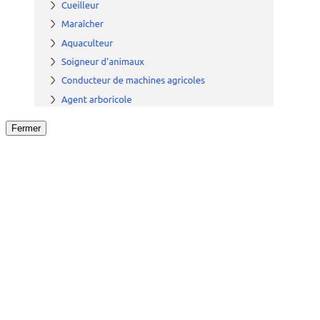
Fermer
Fermer
le détail de l'offre
/
Offre
sur
Offre précéden