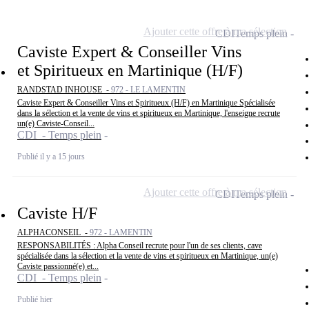
Ajouter cette offre à ma sélection
CDI
Temps plein
Caviste Expert & Conseiller Vins
et Spiritueux en Martinique (H/F)
RANDSTAD INHOUSE -
972 - LE LAMENTIN
Caviste Expert & Conseiller Vins et Spiritueux (H/F) en Martinique Spécialisée
dans la sélection et la vente de vins et spiritueux en Martinique, l'enseigne recrute
un(e) Caviste-Conseil...
CDI - Temps plein
Publié il y a 15 jours
Ajouter cette offre à ma sélection
CDI
Temps plein
Caviste H/F
ALPHACONSEIL -
972 - LAMENTIN
RESPONSABILITÉS : Alpha Conseil recrute pour l'un de ses clients, cave
spécialisée dans la sélection et la vente de vins et spiritueux en Martinique, un(e)
Caviste passionné(e) et...
CDI - Temps plein
Publié hier