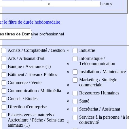
heures
er
le filtre de durée hebdomadaire
les filtres de
Domaine pro
fessionnel
ne professionel
Achats / Comptabilité / Gestion
Industrie
Arts / Artisanat d'art
Informatique /
Télécommunication
Banque / Assurance (1)
Installation / Maintenance
Bâtiment / Travaux Publics
Marketing / Stratégie
Commerce / Vente
commerciale
Communication / Multimédia
Ressources Humaines
Conseil / Etudes
Santé
Direction d'entreprise
Secrétariat / Assistanat
Espaces verts et naturels /
Services à la personne / à l
Agriculture / Pêche / Soins aux
collectivité
animaux (1)