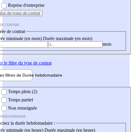
Reprise d'entreprise
plus
de types de contrat
 DE CONTRAT
ée de contrat
ée minimale (en mois)
Durée maximale (en mois)
mois
er
le filtre du type de contrat
les filtres de
Durée hebdo
madaire
 hebdomadaire
Temps plein (2)
Temps partiel
Non renseignée
 HEBDOMADAIRE
cisez la durée hebdomadaire :
ée minimale (en heure)
Durée maximale (en heure)