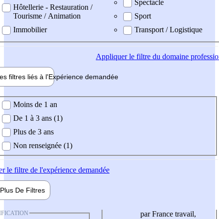
Spectacle
Hôtellerie - Restauration /
Tourisme / Animation
Sport
Immobilier
Transport / Logistique
Appliquer
le filtre du domaine professi
es filtres liés à l'
Expérience
demandée
ience demandée
Moins de 1 an
De 1 à 3 ans (1)
Plus de 3 ans
Non renseignée (1)
er
le filtre de l'expérience demandée
Plus De
Filtres
IFICATION
par France travail,