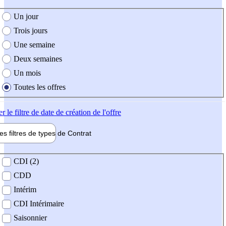
e création de l'offre
Un jour
Trois jours
Une semaine
Deux semaines
Un mois
Toutes les offres
er
le filtre de date de création de l'offre
les filtres de types de
Contrat
de contrat
CDI (2)
CDD
Intérim
CDI Intérimaire
Saisonnier