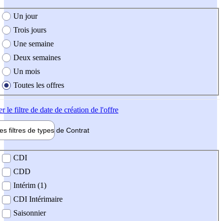
e création de l'offre
Un jour
Trois jours
Une semaine
Deux semaines
Un mois
Toutes les offres
er
le filtre de date de création de l'offre
les filtres de types de
Contrat
de contrat
CDI
CDD
Intérim (1)
CDI Intérimaire
Saisonnier