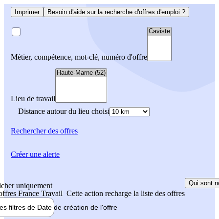
Imprimer
Besoin d'aide sur la recherche d'offres d'emploi ?
Métier, compétence, mot-clé, numéro d'offre
Lieu de travail
Distance autour du lieu choisi
Rechercher
des offres
Créer une alerte
Qui sont n
icher uniquement
 offres France Travail
Cette action recharge la liste des offres
les filtres de
Date de création
de l'offre