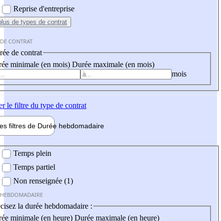
Reprise d'entreprise
plus
de types de contrat
 DE CONTRAT
ée de contrat
ée minimale (en mois)
Durée maximale (en mois)
mois
er
le filtre du type de contrat
les filtres de
Durée hebdo
madaire
 hebdomadaire
Temps plein
Temps partiel
Non renseignée (1)
 HEBDOMADAIRE
cisez la durée hebdomadaire :
ée minimale (en heure)
Durée maximale (en heure)