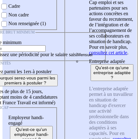
Cap emploi et ses
Cadre
partenaires pour ses
actions concrètes en
Non cadre
faveur du recrutement,
Non renseignée (1)
de l’intégration et de
l’accompagnement de
IRE BRUT MINIMUM
ses collaborateurs en
situation de handicap.
re minimum
Pour en savoir plus,
consultez cet article
.
ssez une périodicité pour le salaire saisi
Entreprise adaptée
NITÉS
Qu'est-ce qu'une
z parmi les 1ers à postuler
entreprise adaptée
?
urquoi serez-vous parmi les
premiers à postuler ?
L'entreprise adaptée
es de plus de 15 jours,
permet à un travailleur
tant moins de 4 candidatures
en situation de
t France Travail est informé)
handicap d'exercer
ICAP
une activité
professionnelle dans
Employeur handi-
des conditions
engagé
adaptées à ses
Qu'est-ce qu'un
capacités. Pour en
employeur handi-
savoir plus,
consultez