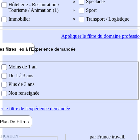
Spectacle
Hôtellerie - Restauration /
Tourisme / Animation (1)
Sport
Immobilier
Transport / Logistique
Appliquer
le filtre du domaine professi
es filtres liés à l'
Expérience
demandée
ience demandée
Moins de 1 an
De 1 à 3 ans
Plus de 3 ans
Non renseignée
er
le filtre de l'expérience demandée
Plus De
Filtres
IFICATION
par France travail,