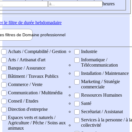
heures
er
le filtre de durée hebdomadaire
les filtres de
Domaine pro
fessionnel
ne professionel
Achats / Comptabilité / Gestion
Industrie
Arts / Artisanat d'art
Informatique /
Télécommunication
Banque / Assurance
Installation / Maintenance
Bâtiment / Travaux Publics
Marketing / Stratégie
Commerce / Vente
commerciale
Communication / Multimédia
Ressources Humaines
Conseil / Etudes
Santé
Direction d'entreprise
Secrétariat / Assistanat
Espaces verts et naturels /
Services à la personne / à l
Agriculture / Pêche / Soins aux
collectivité
animaux