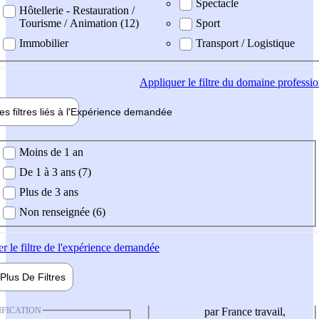
Spectacle
Hôtellerie - Restauration /
Tourisme / Animation (12)
Sport
Immobilier
Transport / Logistique
Appliquer
le filtre du domaine professi
es filtres liés à l'
Expérience
demandée
ience demandée
Moins de 1 an
De 1 à 3 ans (7)
Plus de 3 ans
Non renseignée (6)
er
le filtre de l'expérience demandée
Plus De
Filtres
IFICATION
par France travail,