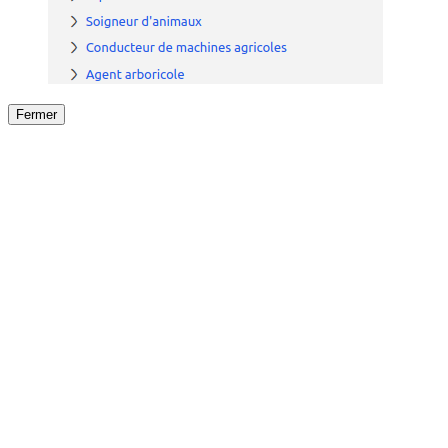
Fermer
Fermer
le détail de l'offre
/
Offre
sur
Offre précéden