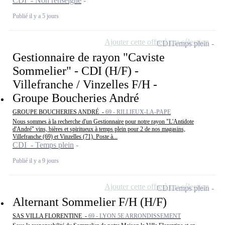
CDI - Non renseigné
Publié il y a 5 jours
Ajouter cette offre à ma sélection
CDI
Temps plein
Gestionnaire de rayon "Caviste
Sommelier" - CDI (H/F) -
Villefranche / Vinzelles F/H -
Groupe Boucheries André
GROUPE BOUCHERIES ANDRÉ -
69 - RILLIEUX-LA-PAPE
Nous sommes à la recherche d'un Gestionnaire pour notre rayon "L'Antidote
d'André" vins, bières et spiritueux à temps plein pour 2 de nos magasins,
Villefranche (69) et Vinzelles (71). Poste à...
CDI - Temps plein
Publié il y a 9 jours
Ajouter cette offre à ma sélection
CDI
Temps plein
Alternant Sommelier F/H (H/F)
SAS VILLA FLORENTINE -
69 - LYON 5E ARRONDISSEMENT