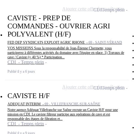
Ajouter cette offre à ma sélection
CDI
Temps plein
CAVISTE - PREP DE
COMMANDES - OUVRIER AGRI
POLYVALENT (H/F)
FED DEP SYNDICATS EXPLOIT AGRIC RHONE -
69 - SAINT-VÉRAND
VOS MISSIONS Sous la responsabilité de Jean-Étienne Chermette, vous
participerez à différentes activités du domaine avec l'équipe en place. 1) Travaux de
cave / Caviste (≈ 40 %) * Participation...
CDI - Temps plein
Publié il y a 6 jours
Ajouter cette offre à ma sélection
CDI
Temps plein
CAVISTE H/F
ADEQUAT INTERIM -
69 - VILLEFRANCHE-SUR-SAÔNE
Notre agence Adéquat Villefranche sur Saône recrute un Caviste H/F pour une
mission en CDI. Le caviste filtreur participe aux opérations de cave et est
responsable des étapes de filtration et...
CDI - Temps plein
Publié il y a 9 jours