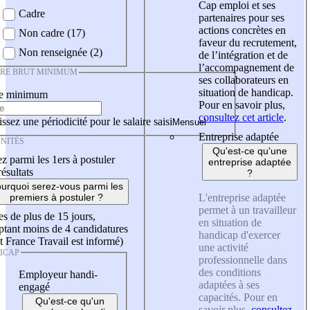
Cap emploi et ses
Cadre
partenaires pour ses
actions concrètes en
Non cadre (17)
faveur du recrutement,
Non renseignée (2)
de l’intégration et de
l’accompagnement de
IRE BRUT MINIMUM
ses collaborateurs en
situation de handicap.
re minimum
Pour en savoir plus,
consultez cet article
.
ssez une périodicité pour le salaire saisi
Entreprise adaptée
NITÉS
Qu'est-ce qu'une
z parmi les 1ers à postuler
entreprise adaptée
résultats
?
urquoi serez-vous parmi les
L'entreprise adaptée
premiers à postuler ?
permet à un travailleur
es de plus de 15 jours,
en situation de
tant moins de 4 candidatures
handicap d'exercer
t France Travail est informé)
une activité
ICAP
professionnelle dans
des conditions
Employeur handi-
adaptées à ses
engagé
capacités. Pour en
Qu'est-ce qu'un
savoir plus,
consultez