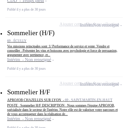
CDD - Temps plein
Publié il y a plus de 30 jours
Ajouter cette offre à ma sélection
Intérim
Non renseigné
Sommelier (H/F)
69 - ÉCULLY
Vos missions principales sont :1/ Performance de service et vente :Vendre et
conseiller : Présenter les vins et boissons avec psychologie et force de persuasion,
argumenter avec pertinence, et...
Intérim - Non renseigné
Publié il y a plus de 30 jours
Ajouter cette offre à ma sélection
Intérim
Non renseigné
Sommelier H/F
APROJOB CHAZELLES SUR LYON -
69 - SAINT-MARTIN-EN-HAUT
POSTE : Sommelier H/F DESCRIPTION : Nous sommes l'équipe APROJOB,
spécialisée dans le secteur de l'intérim. Notre rôle est de valoriser votre parcours et
de vous accompagner dans la réalisation de...
Intérim - Non renseigné
Publié il y a plus de 30 jours