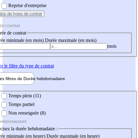
Reprise d'entreprise
plus
de types de contrat
 DE CONTRAT
ée de contrat
ée minimale (en mois)
Durée maximale (en mois)
mois
er
le filtre du type de contrat
les filtres de
Durée hebdo
madaire
 hebdomadaire
Temps plein (11)
Temps partiel
Non renseignée (8)
 HEBDOMADAIRE
cisez la durée hebdomadaire :
ée minimale (en heure)
Durée maximale (en heure)