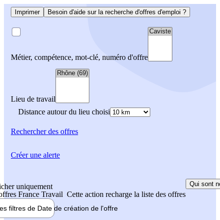
Imprimer
Besoin d'aide sur la recherche d'offres d'emploi ?
Métier, compétence, mot-clé, numéro d'offre
Lieu de travail
Distance autour du lieu choisi
Rechercher
des offres
Créer une alerte
Qui sont n
icher uniquement
 offres France Travail
Cette action recharge la liste des offres
les filtres de
Date de création
de l'offre