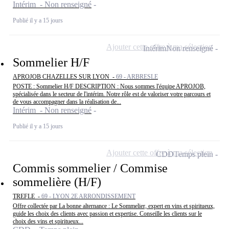
Intérim - Non renseigné
Publié il y a 15 jours
Ajouter cette offre à ma sélection
Intérim
Non renseigné
Sommelier H/F
APROJOB CHAZELLES SUR LYON -
69 - ARBRESLE
POSTE : Sommelier H/F DESCRIPTION : Nous sommes l'équipe APROJOB,
spécialisée dans le secteur de l'intérim. Notre rôle est de valoriser votre parcours et
de vous accompagner dans la réalisation de...
Intérim - Non renseigné
Publié il y a 15 jours
Ajouter cette offre à ma sélection
CDD
Temps plein
Commis sommelier / Commise
sommelière (H/F)
TREFLE -
69 - LYON 2E ARRONDISSEMENT
Offre collectée par La bonne alternance : Le Sommelier, expert en vins et spiritueux,
guide les choix des clients avec passion et expertise. Conseille les clients sur le
choix des vins et spiritueux...