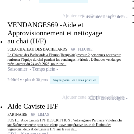
Ajouter cette offre à ma sélection
Saisonnier
Temps plein
VENDANGES69 -Aide et
Approvisionnement et nettoyage
au chai (H/F)
SCEA CHATEAU DES BACHELARDS -
69 - FLEURIE
Le Château des Bachelards à Fleurie (Beaujolais) recrute 2 personnes pour venir
renforcer l'équipe du chai pendant les vendanges. Période : Début des vendanges
prévu autour du 24 août 2026, pour une...
Saisonnier - Temps plein
Publié il y a plus de 30 jours
Soyez parmi les 1ers à postuler
Ajouter cette offre à ma sélection
CDI
Non renseigné
Aide Caviste H/F
PARTNAIRE -
69 - LIMAS
POSTE : Aide Caviste H/F DESCRIPTION : Votre agence Partnaire Villefranche
sur Saône recherche pour son client, cave coopérative issue de l'union des
vignerons, deux Aide Caviste H/F sur le site de...