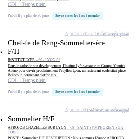
CDI - Temps plein
Publié il y a plus de 30 jours
Soyez parmi les 1ers à postuler
Ajouter cette offre à ma sélection
CDI
Temps plein
Chef-fe de Rang-Sommelier-ère
F/H
INSTITUT LYFE -
69 - LYON 02
Dans le cadre de son développement, l'Institut Lyfe s'associe au Groupe Yannick
Alléno pour ouvrir prochainement Pavyllon Lyon, un restaurant-école situé place
Bellecour, permettant d'offrir aux...
CDI - Temps plein
Publié il y a plus de 30 jours
Soyez parmi les 1ers à postuler
Ajouter cette offre à ma sélection
Intérim
Non renseigné
Sommelier H/F
APROJOB CHAZELLES SUR LYON -
69 - SAINT-SYMPHORIEN-SUR-
COISE
POSTE : Sommelier H/F DESCRIPTION : Nous sommes l'équipe APROJOB,