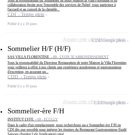
Sous la responsabilité du Sommelier de notre Maison la Villa Florentine et en
collaboration étroite avec l'ensemble des services de l'hôtel, vous participez à
l'accueil et au conseil de la clientèle...
CDI - Temps plein
Publié il y a 10 jours
Ajouter cette offre à ma sélection
CDD
Temps plein
Sommelier H/F (H/F)
SAS VILLA FLORENTINE -
69 - LYON 5E ARRONDISSEMENT
Sous la responsabilité du Directeur Restauration de notre Maison la Villa Florentine,
vous veillerez à offrir à nos clients une expérience œnologique et gastronomique
d'exception, en assurant un...
CDD - Temps plein
Publié il y a 10 jours
Ajouter cette offre à ma sélection
CDI
Temps plein
Sommelier-ère F/H
INSTITUT LYFE -
69 - ECULLY
Dans le cadre d'un remplacement, nous recherchons un-e Sommelier-ère F/H en
CDI dès que possible pour intégrer les équipes du Restaurant Gastronomique Etoilé
Saisons (Institut Lyfe Application) situé...