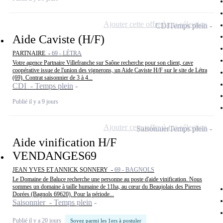
Ajouter cette offre à ma sélection
CDI
Temps plein
Aide Caviste (H/F)
PARTNAIRE -
69 - LÉTRA
Votre agence Partnaire Villefranche sur Saône recherche pour son client, cave
coopérative issue de l'union des vignerons, un Aide Caviste H/F sur le site de Létra
(69). Contrat saisonnier de 3 à 4...
CDI - Temps plein
Publié il y a 9 jours
Ajouter cette offre à ma sélection
Saisonnier
Temps plein
Aide vinification H/F
VENDANGES69
JEAN YVES ET ANNICK SONNERY -
69 - BAGNOLS
Le Domaine de Baluce recherche une personne au poste d'aide vinification. Nous
sommes un domaine à taille humaine de 11ha, au cœur du Beaujolais des Pierres
Dorées (Bagnols 69620). Pour la période...
Saisonnier - Temps plein
Publié il y a 20 jours
Soyez parmi les 1ers à postuler