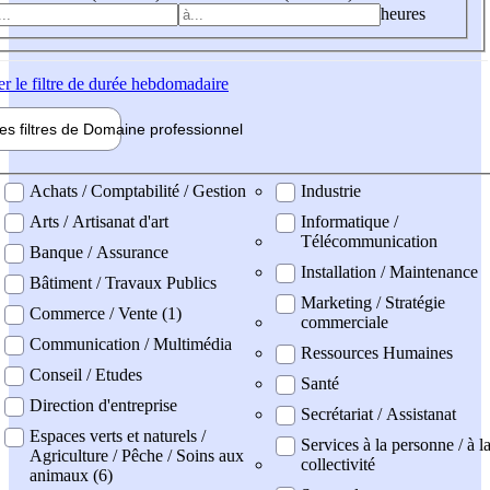
heures
er
le filtre de durée hebdomadaire
les filtres de
Domaine pro
fessionnel
ne professionel
Achats / Comptabilité / Gestion
Industrie
Arts / Artisanat d'art
Informatique /
Télécommunication
Banque / Assurance
Installation / Maintenance
Bâtiment / Travaux Publics
Marketing / Stratégie
Commerce / Vente (1)
commerciale
Communication / Multimédia
Ressources Humaines
Conseil / Etudes
Santé
Direction d'entreprise
Secrétariat / Assistanat
Espaces verts et naturels /
Services à la personne / à l
Agriculture / Pêche / Soins aux
collectivité
animaux (6)