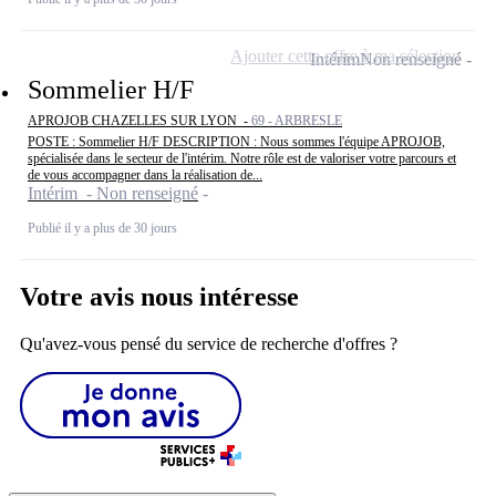
Ajouter cette offre à ma sélection
Intérim
Non renseigné
Sommelier H/F
APROJOB CHAZELLES SUR LYON -
69 - ARBRESLE
POSTE : Sommelier H/F DESCRIPTION : Nous sommes l'équipe APROJOB,
spécialisée dans le secteur de l'intérim. Notre rôle est de valoriser votre parcours et
de vous accompagner dans la réalisation de...
Intérim - Non renseigné
Publié il y a plus de 30 jours
Votre avis nous intéresse
Qu'avez-vous pensé du service de recherche d'offres ?