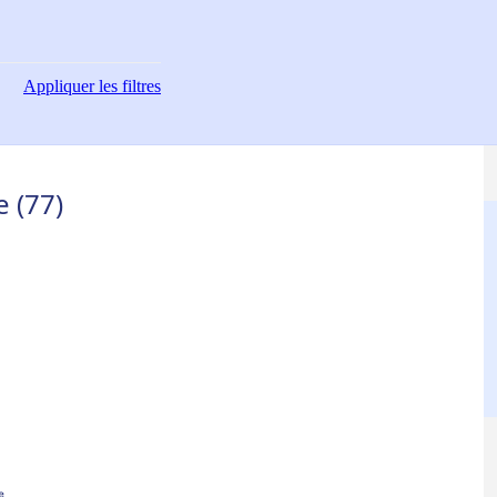
Appliquer
les filtres
e (77)