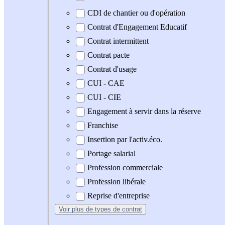
CDI de chantier ou d'opération
Contrat d'Engagement Educatif
Contrat intermittent
Contrat pacte
Contrat d'usage
CUI - CAE
CUI - CIE
Engagement à servir dans la réserve
Franchise
Insertion par l'activ.éco.
Portage salarial
Profession commerciale
Profession libérale
Reprise d'entreprise
Voir plus
de types de contrat