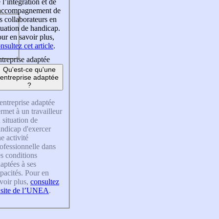
 l’intégration et de
’accompagnement de
s collaborateurs en
tuation de handicap.
ur en savoir plus,
nsultez cet article
.
treprise adaptée
Qu'est-ce qu'une
entreprise adaptée
?
entreprise adaptée
rmet à un travailleur
 situation de
ndicap d'exercer
e activité
ofessionnelle dans
s conditions
aptées à ses
pacités. Pour en
voir plus,
consultez
 site de l’UNEA
.