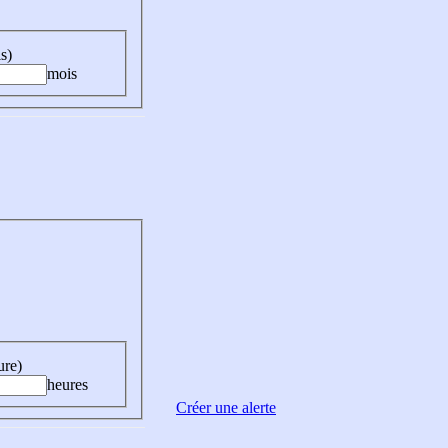
s)
mois
ure)
heures
Créer une alerte