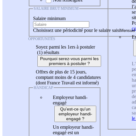
de
l
SALAIRE BRUT MINIMUM
se
si
Salaire minimum
Po
co
Choisissez une périodicité pour le salaire saisi
En
OPPORTUNITÉS
Soyez parmi les 1ers à postuler
(1)
résultats
Pourquoi serez-vous parmi les
L'
premiers à postuler ?
pe
Offres de plus de 15 jours,
en
comptant moins de 4 candidatures
ha
(dont France Travail est informé)
un
HANDICAP
pr
de
Employeur handi-
ad
engagé
ca
Qu'est-ce qu'un
sa
employeur handi-
le
engagé ?
Un employeur handi-
engagé est un