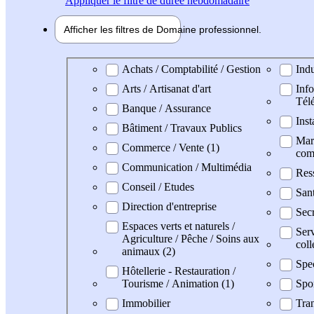
Appliquer
le filtre de durée hebdomadaire
Afficher les filtres de
Domaine pro
fessionnel
Domaine professionel
Achats / Comptabilité / Gestion
Indu
Arts / Artisanat d'art
Info
Tél
Banque / Assurance
Inst
Bâtiment / Travaux Publics
Mark
Commerce / Vente (1)
com
Communication / Multimédia
Res
Conseil / Etudes
San
Direction d'entreprise
Secr
Espaces verts et naturels /
Serv
Agriculture / Pêche / Soins aux
coll
animaux (2)
Spe
Hôtellerie - Restauration /
Tourisme / Animation (1)
Spo
Immobilier
Tran