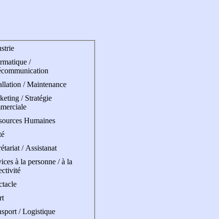
strie
rmatique /
écommunication
allation / Maintenance
eting / Stratégie
merciale
sources Humaines
té
étariat / Assistanat
ices à la personne / à la
ectivité
ctacle
rt
sport / Logistique