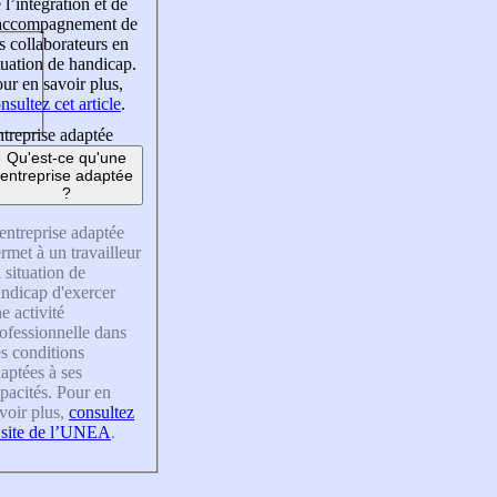
 l’intégration et de
’accompagnement de
s collaborateurs en
tuation de handicap.
ur en savoir plus,
nsultez cet article
.
treprise adaptée
Qu'est-ce qu'une
entreprise adaptée
?
entreprise adaptée
rmet à un travailleur
 situation de
ndicap d'exercer
e activité
ofessionnelle dans
s conditions
aptées à ses
pacités. Pour en
voir plus,
consultez
 site de l’UNEA
.