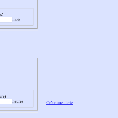
s)
mois
ure)
heures
Créer une alerte