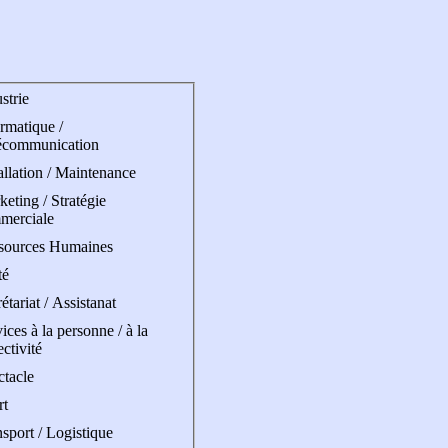
strie
rmatique /
écommunication
allation / Maintenance
eting / Stratégie
merciale
sources Humaines
té
étariat / Assistanat
ices à la personne / à la
ectivité
ctacle
rt
sport / Logistique