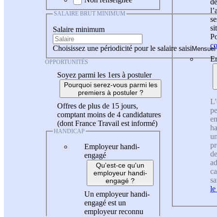
de
l
SALAIRE BRUT MINIMUM
se
si
Salaire minimum
Po
co
Choisissez une périodicité pour le salaire saisi
En
OPPORTUNITÉS
Soyez parmi les 1ers à postuler
Pourquoi serez-vous parmi les
premiers à postuler ?
L'
Offres de plus de 15 jours,
pe
comptant moins de 4 candidatures
en
(dont France Travail est informé)
ha
HANDICAP
un
pr
Employeur handi-
de
engagé
ad
Qu'est-ce qu'un
ca
employeur handi-
sa
engagé ?
le
Un employeur handi-
engagé est un
employeur reconnu