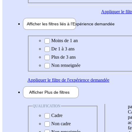
Appliquer
le fil
Afficher les filtres liés à l'
Expérience
demandée
Expérience demandée
Moins de 1 an
De 1 à 3 ans
Plus de 3 ans
Non renseignée
Appliquer
le filtre de l'expérience demandée
Afficher
Plus de
filtres
QUALIFICATION
pa
Ca
Cadre
pa
ac
Non cadre
fa
Non renseignée