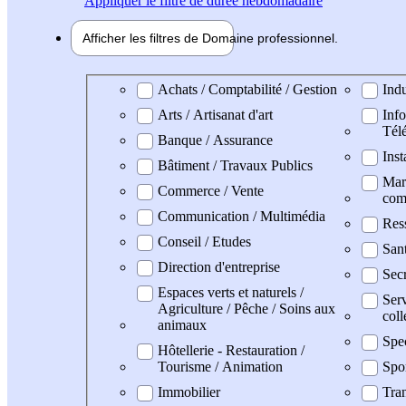
Appliquer
le filtre de durée hebdomadaire
Afficher les filtres de
Domaine pro
fessionnel
Domaine professionel
Achats / Comptabilité / Gestion
Indu
Arts / Artisanat d'art
Info
Tél
Banque / Assurance
Inst
Bâtiment / Travaux Publics
Mark
Commerce / Vente
com
Communication / Multimédia
Res
Conseil / Etudes
San
Direction d'entreprise
Secr
Espaces verts et naturels /
Serv
Agriculture / Pêche / Soins aux
coll
animaux
Spe
Hôtellerie - Restauration /
Tourisme / Animation
Spo
Immobilier
Tran