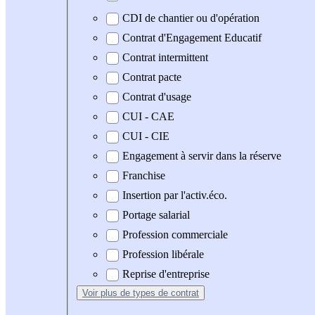
CDI de chantier ou d'opération
Contrat d'Engagement Educatif
Contrat intermittent
Contrat pacte
Contrat d'usage
CUI - CAE
CUI - CIE
Engagement à servir dans la réserve
Franchise
Insertion par l'activ.éco.
Portage salarial
Profession commerciale
Profession libérale
Reprise d'entreprise
Voir plus
de types de contrat