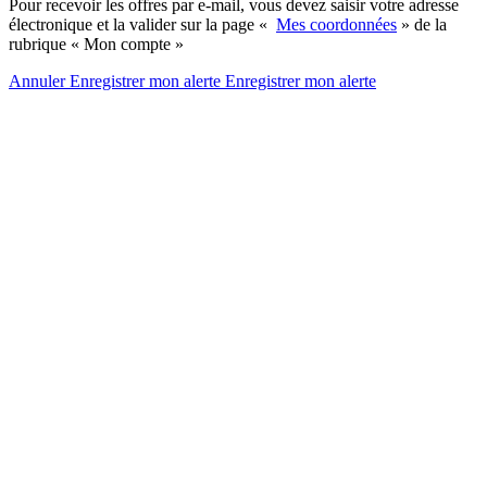
Pour recevoir les offres par e-mail, vous devez saisir votre adresse
électronique et la valider sur la page «
Mes coordonnées
» de la
rubrique « Mon compte »
Annuler
Enregistrer mon alerte
Enregistrer
mon alerte