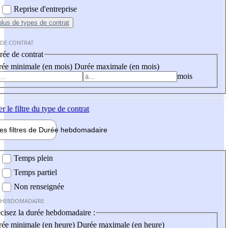
Reprise d'entreprise
plus
de types de contrat
 DE CONTRAT
ée de contrat
ée minimale (en mois)
Durée maximale (en mois)
mois
er
le filtre du type de contrat
les filtres de
Durée hebdo
madaire
 hebdomadaire
Temps plein
Temps partiel
Non renseignée
 HEBDOMADAIRE
cisez la durée hebdomadaire :
ée minimale (en heure)
Durée maximale (en heure)