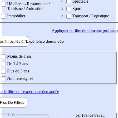
Spectacle
Hôtellerie - Restauration /
Tourisme / Animation
Sport
Immobilier
Transport / Logistique
Appliquer
le filtre du domaine professi
es filtres liés à l'
Expérience
demandée
ience demandée
Moins de 1 an
De 1 à 3 ans
Plus de 3 ans
Non renseignée
er
le filtre de l'expérience demandée
Plus De
Filtres
IFICATION
par France travail,