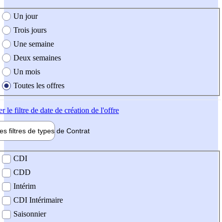
e création de l'offre
Un jour
Trois jours
Une semaine
Deux semaines
Un mois
Toutes les offres
er
le filtre de date de création de l'offre
les filtres de types de
Contrat
de contrat
CDI
CDD
Intérim
CDI Intérimaire
Saisonnier