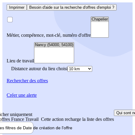
Imprimer
Besoin d'aide sur la recherche d'offres d'emploi ?
Métier, compétence, mot-clé, numéro d'offre
Lieu de travail
Distance autour du lieu choisi
Rechercher
des offres
Créer une alerte
Qui sont n
icher uniquement
 offres France Travail
Cette action recharge la liste des offres
les filtres de
Date de création
de l'offre