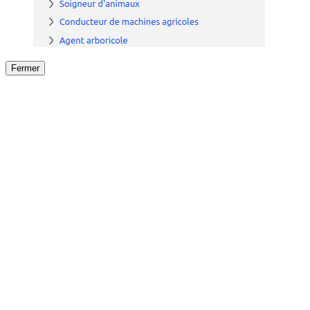
Fermer
Fermer
le détail de l'offre
/
Offre
sur
Offre précéden