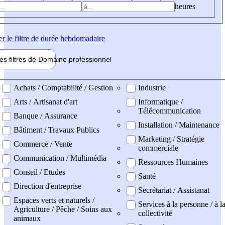
heures
er
le filtre de durée hebdomadaire
les filtres de
Domaine pro
fessionnel
ne professionel
Achats / Comptabilité / Gestion
Industrie
Arts / Artisanat d'art
Informatique /
Télécommunication
Banque / Assurance
Installation / Maintenance
Bâtiment / Travaux Publics
Marketing / Stratégie
Commerce / Vente
commerciale
Communication / Multimédia
Ressources Humaines
Conseil / Etudes
Santé
Direction d'entreprise
Secrétariat / Assistanat
Espaces verts et naturels /
Services à la personne / à l
Agriculture / Pêche / Soins aux
collectivité
animaux