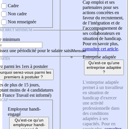
Cap emploi et ses
Cadre
partenaires pour ses
actions concrètes en
Non cadre
faveur du recrutement,
Non renseignée
de l’intégration et de
l’accompagnement de
IRE BRUT MINIMUM
ses collaborateurs en
situation de handicap.
re minimum
Pour en savoir plus,
consultez cet article
.
ssez une périodicité pour le salaire saisi
Entreprise adaptée
NITÉS
Qu'est-ce qu'une
z parmi les 1ers à postuler
entreprise adaptée
?
urquoi serez-vous parmi les
premiers à postuler ?
L'entreprise adaptée
es de plus de 15 jours,
permet à un travailleur
tant moins de 4 candidatures
en situation de
t France Travail est informé)
handicap d'exercer
ICAP
une activité
professionnelle dans
Employeur handi-
des conditions
engagé
adaptées à ses
Qu'est-ce qu'un
capacités. Pour en
employeur handi-
savoir plus,
consultez