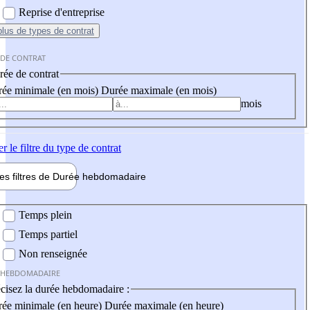
Reprise d'entreprise
plus
de types de contrat
 DE CONTRAT
ée de contrat
ée minimale (en mois)
Durée maximale (en mois)
mois
er
le filtre du type de contrat
les filtres de
Durée hebdo
madaire
 hebdomadaire
Temps plein
Temps partiel
Non renseignée
 HEBDOMADAIRE
cisez la durée hebdomadaire :
ée minimale (en heure)
Durée maximale (en heure)