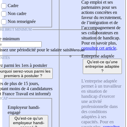
Cap emploi et ses
Cadre
partenaires pour ses
actions concrètes en
Non cadre
faveur du recrutement,
Non renseignée
de l’intégration et de
l’accompagnement de
IRE BRUT MINIMUM
ses collaborateurs en
situation de handicap.
re minimum
Pour en savoir plus,
consultez cet article
.
ssez une périodicité pour le salaire saisi
Entreprise adaptée
NITÉS
Qu'est-ce qu'une
z parmi les 1ers à postuler
entreprise adaptée
?
urquoi serez-vous parmi les
premiers à postuler ?
L'entreprise adaptée
es de plus de 15 jours,
permet à un travailleur
tant moins de 4 candidatures
en situation de
t France Travail est informé)
handicap d'exercer
ICAP
une activité
professionnelle dans
Employeur handi-
des conditions
engagé
adaptées à ses
Qu'est-ce qu'un
capacités. Pour en
employeur handi-
savoir plus,
consultez