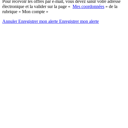
Pour recevoir les offres par e-mail, vous devez saisir votre adresse
électronique et la valider sur la page «
Mes coordonnées
» de la
rubrique « Mon compte »
Annuler
Enregistrer mon alerte
Enregistrer
mon alerte