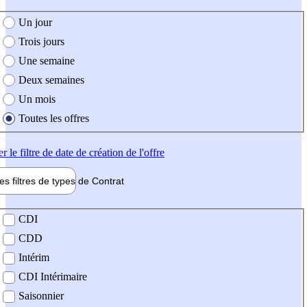
e création de l'offre
Un jour
Trois jours
Une semaine
Deux semaines
Un mois
Toutes les offres
er
le filtre de date de création de l'offre
les filtres de types de
Contrat
de contrat
CDI
CDD
Intérim
CDI Intérimaire
Saisonnier