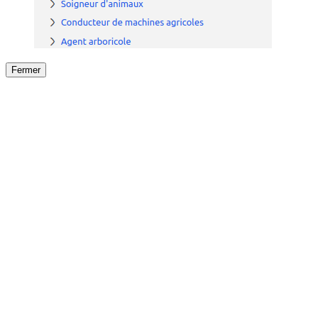
Fermer
Fermer
le détail de l'offre
/
Offre
sur
Offre précéden