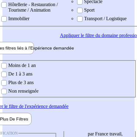
Spectacle
Hôtellerie - Restauration /
Tourisme / Animation
Sport
Immobilier
Transport / Logistique
Appliquer
le filtre du domaine professi
es filtres liés à l'
Expérience
demandée
ience demandée
Moins de 1 an
De 1 à 3 ans
Plus de 3 ans
Non renseignée
er
le filtre de l'expérience demandée
Plus De
Filtres
IFICATION
par France travail,