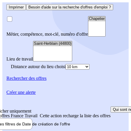
Imprimer
Besoin d'aide sur la recherche d'offres d'emploi ?
Métier, compétence, mot-clé, numéro d'offre
Lieu de travail
Distance autour du lieu choisi
Rechercher
des offres
Créer une alerte
Qui sont n
icher uniquement
 offres France Travail
Cette action recharge la liste des offres
les filtres de
Date de création
de l'offre