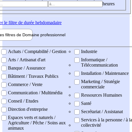
heures
er
le filtre de durée hebdomadaire
les filtres de
Domaine pro
fessionnel
ne professionel
Achats / Comptabilité / Gestion
Industrie
Arts / Artisanat d'art
Informatique /
Télécommunication
Banque / Assurance
Installation / Maintenance
Bâtiment / Travaux Publics
Marketing / Stratégie
Commerce / Vente
commerciale
Communication / Multimédia
Ressources Humaines
Conseil / Etudes
Santé
Direction d'entreprise
Secrétariat / Assistanat
Espaces verts et naturels /
Services à la personne / à l
Agriculture / Pêche / Soins aux
collectivité
animaux