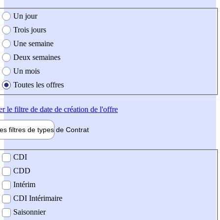
e création de l'offre
Un jour
Trois jours
Une semaine
Deux semaines
Un mois
Toutes les offres
er
le filtre de date de création de l'offre
les filtres de types de
Contrat
de contrat
CDI
CDD
Intérim
CDI Intérimaire
Saisonnier