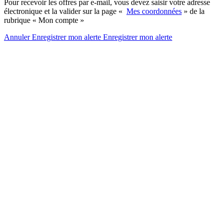
Pour recevoir les offres par e-mail, vous devez saisir votre adresse
électronique et la valider sur la page «
Mes coordonnées
» de la
rubrique « Mon compte »
Annuler
Enregistrer mon alerte
Enregistrer
mon alerte