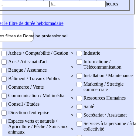
heures
er
le filtre de durée hebdomadaire
les filtres de
Domaine pro
fessionnel
ne professionel
Achats / Comptabilité / Gestion
Industrie
Arts / Artisanat d'art
Informatique /
Télécommunication
Banque / Assurance
Installation / Maintenance
Bâtiment / Travaux Publics
Marketing / Stratégie
Commerce / Vente
commerciale
Communication / Multimédia
Ressources Humaines
Conseil / Etudes
Santé
Direction d'entreprise
Secrétariat / Assistanat
Espaces verts et naturels /
Services à la personne / à l
Agriculture / Pêche / Soins aux
collectivité
animaux