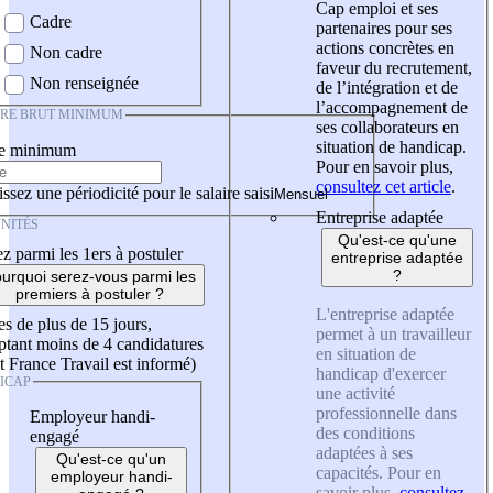
Cap emploi et ses
Cadre
partenaires pour ses
actions concrètes en
Non cadre
faveur du recrutement,
Non renseignée
de l’intégration et de
l’accompagnement de
IRE BRUT MINIMUM
ses collaborateurs en
situation de handicap.
re minimum
Pour en savoir plus,
consultez cet article
.
ssez une périodicité pour le salaire saisi
Entreprise adaptée
NITÉS
Qu'est-ce qu'une
z parmi les 1ers à postuler
entreprise adaptée
?
urquoi serez-vous parmi les
premiers à postuler ?
L'entreprise adaptée
es de plus de 15 jours,
permet à un travailleur
tant moins de 4 candidatures
en situation de
t France Travail est informé)
handicap d'exercer
ICAP
une activité
professionnelle dans
Employeur handi-
des conditions
engagé
adaptées à ses
Qu'est-ce qu'un
capacités. Pour en
employeur handi-
savoir plus,
consultez