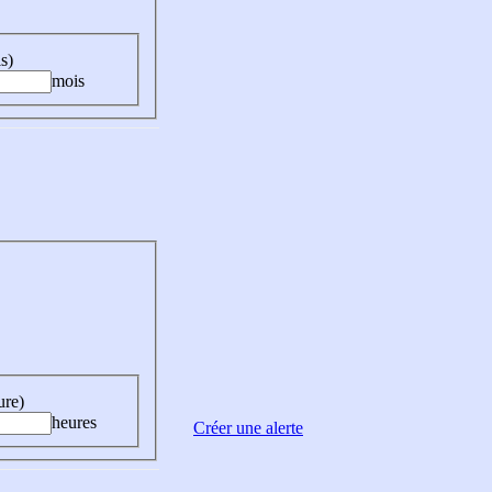
s)
mois
ure)
heures
Créer une alerte