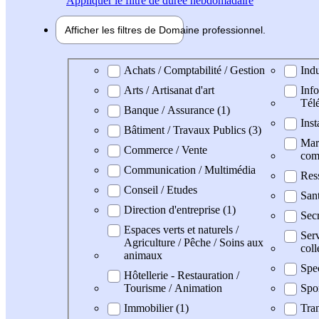
Appliquer
le filtre de durée hebdomadaire
Afficher les filtres de
Domaine pro
fessionnel
Domaine professionel
Achats / Comptabilité / Gestion
Indu
Arts / Artisanat d'art
Info
Tél
Banque / Assurance (1)
Inst
Bâtiment / Travaux Publics (3)
Mark
Commerce / Vente
com
Communication / Multimédia
Res
Conseil / Etudes
San
Direction d'entreprise (1)
Secr
Espaces verts et naturels /
Serv
Agriculture / Pêche / Soins aux
coll
animaux
Spe
Hôtellerie - Restauration /
Tourisme / Animation
Spo
Immobilier (1)
Tran