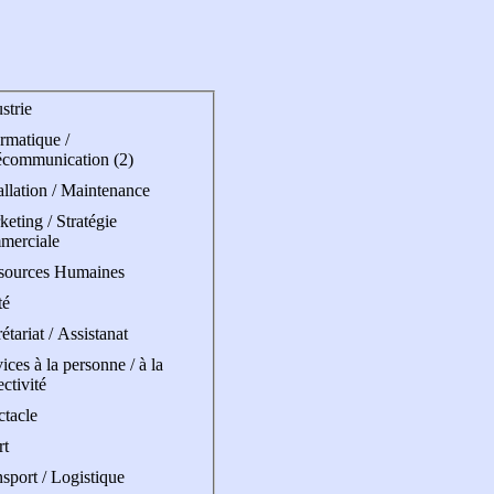
strie
rmatique /
écommunication (2)
allation / Maintenance
eting / Stratégie
merciale
sources Humaines
té
étariat / Assistanat
ices à la personne / à la
ectivité
ctacle
rt
sport / Logistique