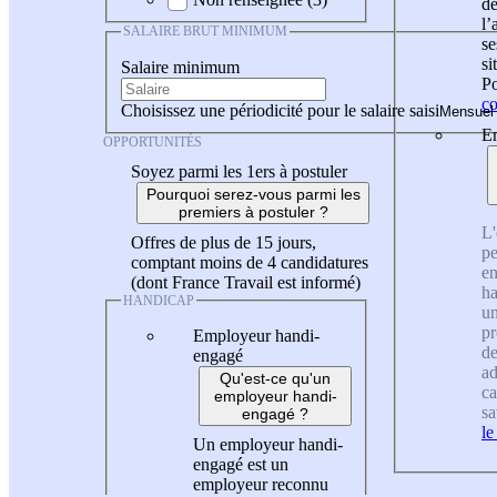
de
l
SALAIRE BRUT MINIMUM
se
si
Salaire minimum
Po
co
Choisissez une périodicité pour le salaire saisi
En
OPPORTUNITÉS
Soyez parmi les 1ers à postuler
Pourquoi serez-vous parmi les
premiers à postuler ?
L'
Offres de plus de 15 jours,
pe
comptant moins de 4 candidatures
en
(dont France Travail est informé)
ha
HANDICAP
un
pr
Employeur handi-
de
engagé
ad
Qu'est-ce qu'un
ca
employeur handi-
sa
engagé ?
le
Un employeur handi-
engagé est un
employeur reconnu