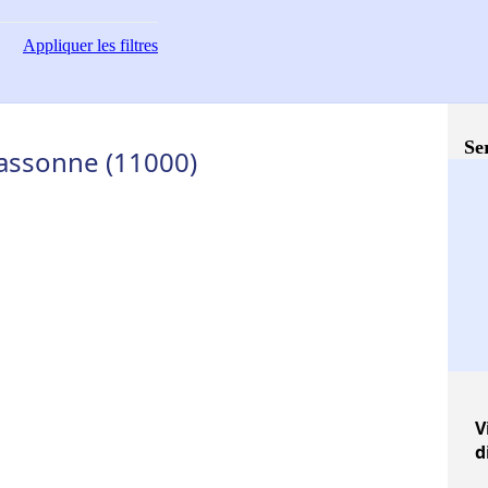
Appliquer
les filtres
Se
cassonne (11000)
V
d