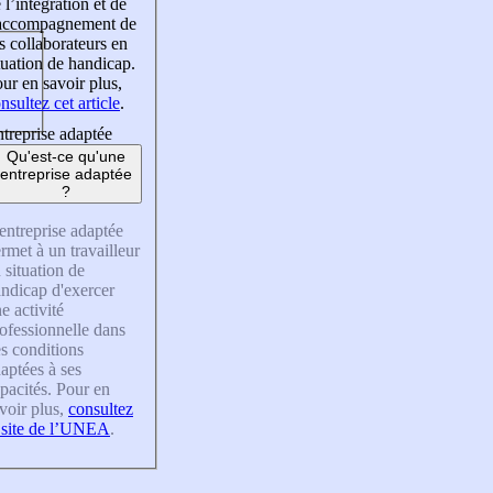
 l’intégration et de
’accompagnement de
s collaborateurs en
tuation de handicap.
ur en savoir plus,
nsultez cet article
.
treprise adaptée
Qu'est-ce qu'une
entreprise adaptée
?
entreprise adaptée
rmet à un travailleur
 situation de
ndicap d'exercer
e activité
ofessionnelle dans
s conditions
aptées à ses
pacités. Pour en
voir plus,
consultez
 site de l’UNEA
.