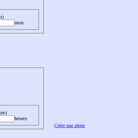
s)
mois
ure)
heures
Créer une alerte