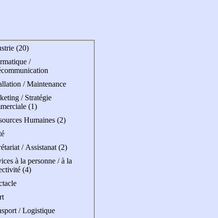
strie (20)
rmatique /
écommunication
allation / Maintenance
eting / Stratégie
merciale (1)
sources Humaines (2)
té
étariat / Assistanat (2)
ices à la personne / à la
ectivité (4)
ctacle
rt
sport / Logistique