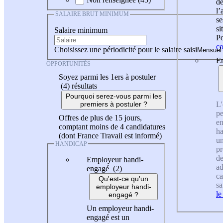
de
l
SALAIRE BRUT MINIMUM
se
si
Salaire minimum
Po
co
Choisissez une périodicité pour le salaire saisi
En
OPPORTUNITÉS
Soyez parmi les 1ers à postuler
(4)
résultats
Pourquoi serez-vous parmi les
L'
premiers à postuler ?
pe
Offres de plus de 15 jours,
en
comptant moins de 4 candidatures
ha
(dont France Travail est informé)
un
HANDICAP
pr
de
Employeur handi-
ad
engagé (2)
ca
Qu'est-ce qu'un
sa
employeur handi-
le
engagé ?
Un employeur handi-
engagé est un