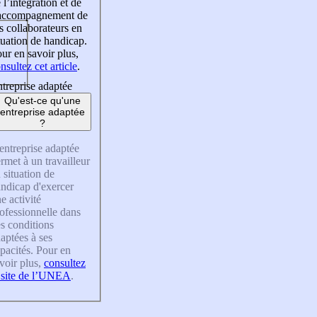
 l’intégration et de
’accompagnement de
s collaborateurs en
tuation de handicap.
ur en savoir plus,
nsultez cet article
.
treprise adaptée
Qu'est-ce qu'une
entreprise adaptée
?
entreprise adaptée
rmet à un travailleur
 situation de
ndicap d'exercer
e activité
ofessionnelle dans
s conditions
aptées à ses
pacités. Pour en
voir plus,
consultez
 site de l’UNEA
.