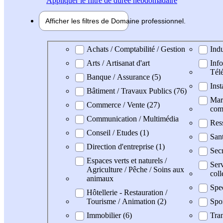
Appliquer
le filtre de durée hebdomadaire
Afficher les filtres de
Domaine pro
fessionnel
Domaine professionel
Achats / Comptabilité / Gestion
Indu
Arts / Artisanat d'art
Info
Tél
Banque / Assurance (5)
Inst
Bâtiment / Travaux Publics (76)
Mark
Commerce / Vente (27)
com
Communication / Multimédia
Res
Conseil / Etudes (1)
San
Direction d'entreprise (1)
Secr
Espaces verts et naturels /
Serv
Agriculture / Pêche / Soins aux
coll
animaux
Spe
Hôtellerie - Restauration /
Tourisme / Animation (2)
Spo
Immobilier (6)
Tran