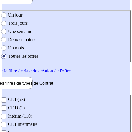
e création de l'offre
Un jour
Trois jours
Une semaine
Deux semaines
Un mois
Toutes les offres
er
le filtre de date de création de l'offre
les filtres de types de
Contrat
de contrat
CDI (58)
CDD (1)
Intérim (110)
CDI Intérimaire