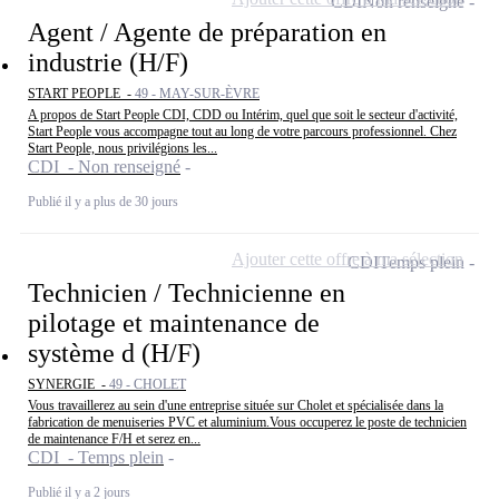
CDI
Non renseigné
Agent / Agente de préparation en
industrie (H/F)
START PEOPLE -
49 - MAY-SUR-ÈVRE
A propos de Start People CDI, CDD ou Intérim, quel que soit le secteur d'activité,
Start People vous accompagne tout au long de votre parcours professionnel. Chez
Start People, nous privilégions les...
CDI - Non renseigné
Publié il y a plus de 30 jours
Ajouter cette offre à ma sélection
CDI
Temps plein
Technicien / Technicienne en
pilotage et maintenance de
système d (H/F)
SYNERGIE -
49 - CHOLET
Vous travaillerez au sein d'une entreprise située sur Cholet et spécialisée dans la
fabrication de menuiseries PVC et aluminium.Vous occuperez le poste de technicien
de maintenance F/H et serez en...
CDI - Temps plein
Publié il y a 2 jours