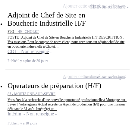
Ajouter cette offre à ma sélection
CDI
Non renseigné
Adjoint de Chef de Site en
Boucherie Industrielle H/F
F2O -
49 - CHOLET
POSTE : Adjoint de Chef de Site en Boucherie Industrielle H/F DESCRIPTION :
Vos missions Pour le compte de notre client, nous recrutons un adjoint chef de site
en boucherie industrielle à Cholet. ...
CDI - Non renseigné
Publié il y a plus de 30 jours
Ajouter cette offre à ma sélection
Intérim
Non renseigné
Operateurs de préparation (H/F)
85 - MORTAGNE-SUR-SÈVRE
Vous êtes à la recherche d'une nouvelle opportunité professionnelle à Mortagne-sur-
Sèvre ? Votre agence Actual recrute un Agent de production (h/f) pour une mission
débutant le 31 août .Intégré(e) au...
Intérim - Non renseigné
Publié il y a 10 jours