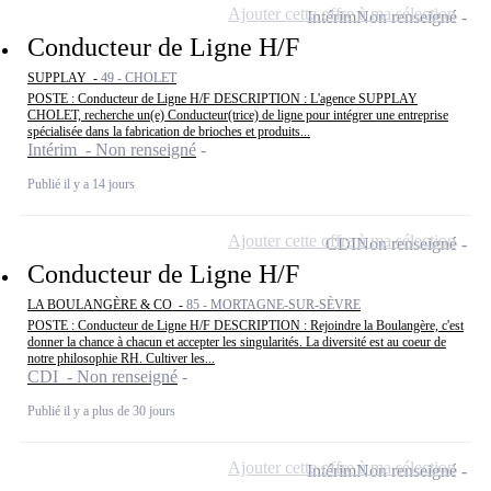
Ajouter cette offre à ma sélection
Intérim
Non renseigné
Conducteur de Ligne H/F
SUPPLAY -
49 - CHOLET
POSTE : Conducteur de Ligne H/F DESCRIPTION : L'agence SUPPLAY
CHOLET, recherche un(e) Conducteur(trice) de ligne pour intégrer une entreprise
spécialisée dans la fabrication de brioches et produits...
Intérim - Non renseigné
Publié il y a 14 jours
Ajouter cette offre à ma sélection
CDI
Non renseigné
Conducteur de Ligne H/F
LA BOULANGÈRE & CO -
85 - MORTAGNE-SUR-SÈVRE
POSTE : Conducteur de Ligne H/F DESCRIPTION : Rejoindre la Boulangère, c'est
donner la chance à chacun et accepter les singularités. La diversité est au coeur de
notre philosophie RH. Cultiver les...
CDI - Non renseigné
Publié il y a plus de 30 jours
Ajouter cette offre à ma sélection
Intérim
Non renseigné