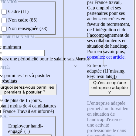
IFICATION
par France travail,
Cap emploi et ses
Cadre (11)
partenaires pour ses
actions concrètes en
Non cadre (85)
faveur du recrutement,
Non renseignée (73)
de l’intégration et de
l’accompagnement de
IRE BRUT MINIMUM
ses collaborateurs en
situation de handicap.
re minimum
Pour en savoir plus,
consultez cet article
.
ssez une périodicité pour le salaire saisi
Entreprise
NITÉS
adaptée (1
[[missing
z parmi les 1ers à postuler
key: resultats]]
)
)
résultats
Qu'est-ce qu'une
urquoi serez-vous parmi les
entreprise adaptée
premiers à postuler ?
?
es de plus de 15 jours,
L'entreprise adaptée
tant moins de 4 candidatures
permet à un travailleur
t France Travail est informé)
en situation de
ICAP
handicap d'exercer
une activité
Employeur handi-
professionnelle dans
engagé (1)
des conditions