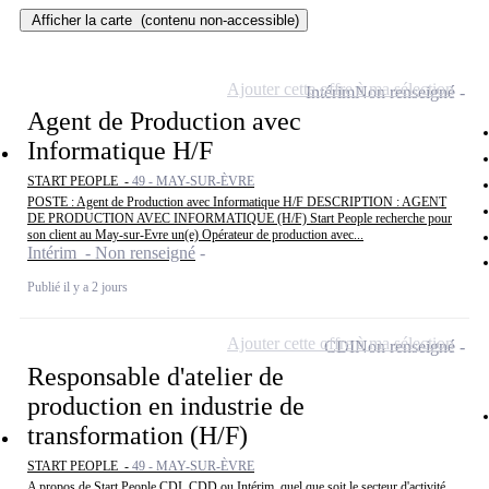
Afficher la carte
(contenu non-accessible)
Ajouter cette offre à ma sélection
Intérim
Non renseigné
Agent de Production avec
Informatique H/F
START PEOPLE -
49 - MAY-SUR-ÈVRE
POSTE : Agent de Production avec Informatique H/F DESCRIPTION : AGENT
DE PRODUCTION AVEC INFORMATIQUE (H/F) Start People recherche pour
son client au May-sur-Evre un(e) Opérateur de production avec...
Intérim - Non renseigné
Publié il y a 2 jours
Ajouter cette offre à ma sélection
CDI
Non renseigné
Responsable d'atelier de
production en industrie de
transformation (H/F)
START PEOPLE -
49 - MAY-SUR-ÈVRE
A propos de Start People CDI, CDD ou Intérim, quel que soit le secteur d'activité,