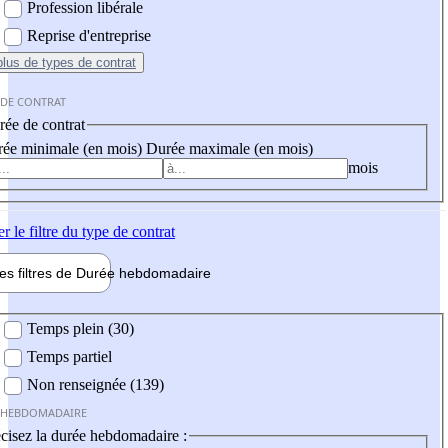
Profession libérale
Reprise d'entreprise
plus
de types de contrat
 DE CONTRAT
ée de contrat
ée minimale (en mois)
Durée maximale (en mois)
mois
er
le filtre du type de contrat
les filtres de
Durée hebdo
madaire
 hebdomadaire
Temps plein (30)
Temps partiel
Non renseignée (139)
 HEBDOMADAIRE
cisez la durée hebdomadaire :