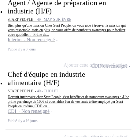
Agent / Agente de préparation en
industrie (H/F)
START PEOPLE -
49 - MAY-SUR-ÈVRE
Bien plus qu'une mission Chez Start People, on vous aide à trouver la mission qui
vous ressemble, mais en plus, on vous offre de nombreux avantages pour faciliter
votre quotidien : -Prime de...
Intérim - Non renseigné
Publié il y a 3 jours
Ajouter cette offre à ma sélection
CDI
Non renseigné
Chef d'équipe en industrie
alimentaire (H/F)
START PEOPLE -
49 - CHOLET
Devenir intérimaire chez Start People, c'est bénéficier de nombreux avantages : -Une
prime parrainage de 100€ si vous aidez l'un de vos amis à être employé par Start
People en intérim, CDD ou...
CDI - Non renseigné
Publié il y a 16 jours
Ajouter cette offre à ma sélection