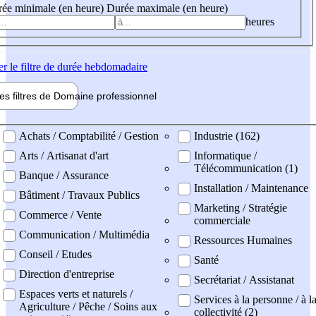
ée minimale (en heure)
Durée maximale (en heure)
heures
er
le filtre de durée hebdomadaire
les filtres de
Domaine pro
fessionnel
ne professionel
Achats / Comptabilité / Gestion
Industrie (162)
Arts / Artisanat d'art
Informatique /
Télécommunication (1)
Banque / Assurance
Installation / Maintenance
Bâtiment / Travaux Publics
Marketing / Stratégie
Commerce / Vente
commerciale
Communication / Multimédia
Ressources Humaines
Conseil / Etudes
Santé
Direction d'entreprise
Secrétariat / Assistanat
Espaces verts et naturels /
Services à la personne / à l
Agriculture / Pêche / Soins aux
collectivité (2)