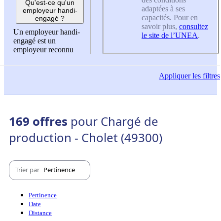
Qu'est-ce qu'un
adaptées à ses
employeur handi-
capacités. Pour en
engagé ?
savoir plus,
consultez
Un employeur handi-
le site de l’UNEA
.
engagé est un
employeur reconnu
Appliquer
les filtres
169 offres
pour Chargé de
production - Cholet (49300)
Trier par
Pertinence
Pertinence
Date
Distance