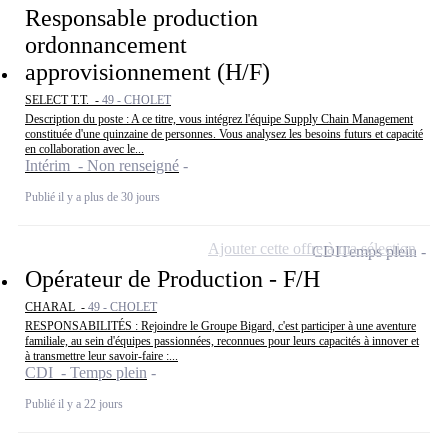
Responsable production
ordonnancement
approvisionnement (H/F)
SELECT T.T. -
49 - CHOLET
Description du poste : A ce titre, vous intégrez l'équipe Supply Chain Management
constituée d'une quinzaine de personnes. Vous analysez les besoins futurs et capacité
en collaboration avec le...
Intérim - Non renseigné
Publié il y a plus de 30 jours
Ajouter cette offre à ma sélection
CDI
Temps plein
Opérateur de Production - F/H
CHARAL -
49 - CHOLET
RESPONSABILITÉS : Rejoindre le Groupe Bigard, c'est participer à une aventure
familiale, au sein d'équipes passionnées, reconnues pour leurs capacités à innover et
à transmettre leur savoir-faire :...
CDI - Temps plein
Publié il y a 22 jours