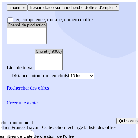
Imprimer
Besoin d'aide sur la recherche d'offres d'emploi ?
Métier, compétence, mot-clé, numéro d'offre
Lieu de travail
Distance autour du lieu choisi
Rechercher
des offres
Créer une alerte
Qui sont n
icher uniquement
 offres France Travail
Cette action recharge la liste des offres
les filtres de
Date de création
de l'offre