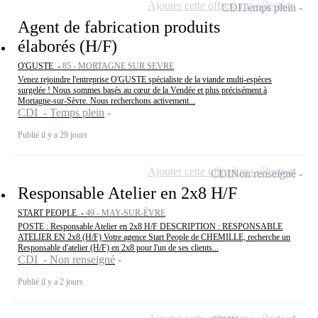
Ajouter cette offre à ma sélection
CDI
Temps plein
Agent de fabrication produits
élaborés (H/F)
O'GUSTE -
85 - MORTAGNE SUR SEVRE
Venez rejoindre l'entreprise O'GUSTE spécialiste de la viande multi-espèces
surgelée ! Nous sommes basés au cœur de la Vendée et plus précisément à
Mortagne-sur-Sèvre. Nous recherchons activement...
CDI - Temps plein
Publié il y a 29 jours
Ajouter cette offre à ma sélection
CDI
Non renseigné
Responsable Atelier en 2x8 H/F
START PEOPLE -
49 - MAY-SUR-ÈVRE
POSTE : Responsable Atelier en 2x8 H/F DESCRIPTION : RESPONSABLE
ATELIER EN 2x8 (H/F) Votre agence Start People de CHEMILLE, recherche un
Responsable d'atelier (H/F) en 2x8 pour l'un de ses clients...
CDI - Non renseigné
Publié il y a 2 jours