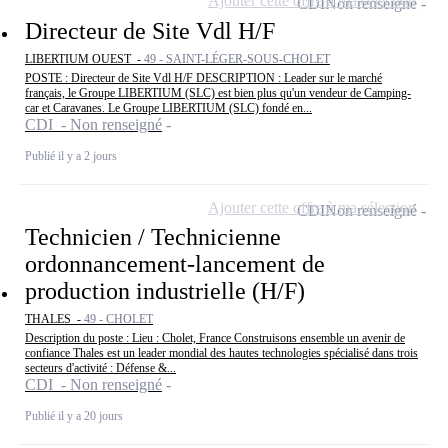
Ajouter cette offre à ma sélection
CDI
Non renseigné
Directeur de Site Vdl H/F
LIBERTIUM OUEST -
49 - SAINT-LÉGER-SOUS-CHOLET
POSTE : Directeur de Site Vdl H/F DESCRIPTION : Leader sur le marché
français, le Groupe LIBERTIUM (SLC) est bien plus qu'un vendeur de Camping-
car et Caravanes. Le Groupe LIBERTIUM (SLC) fondé en...
CDI - Non renseigné
Publié il y a 2 jours
Ajouter cette offre à ma sélection
CDI
Non renseigné
Technicien / Technicienne
ordonnancement-lancement de
production industrielle (H/F)
THALES -
49 - CHOLET
Description du poste : Lieu : Cholet, France Construisons ensemble un avenir de
confiance Thales est un leader mondial des hautes technologies spécialisé dans trois
secteurs d'activité : Défense &...
CDI - Non renseigné
Publié il y a 20 jours