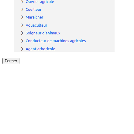
Fermer
Fermer
le détail de l'offre
/
Offre
sur
Offre précéden