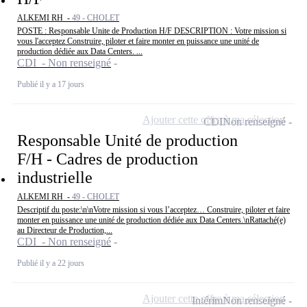
ALKEMI RH -
49 - CHOLET
POSTE : Responsable Unite de Production H/F DESCRIPTION : Votre mission si
vous l'acceptez Construire, piloter et faire monter en puissance une unité de
production dédiée aux Data Centers. ...
CDI - Non renseigné
Publié il y a 17 jours
Ajouter cette offre à ma sélection
CDI
Non renseigné
Responsable Unité de production
F/H - Cadres de production
industrielle
ALKEMI RH -
49 - CHOLET
Descriptif du poste:\n\nVotre mission si vous l’acceptez… Construire, piloter et faire
monter en puissance une unité de production dédiée aux Data Centers.\nRattaché(e)
au Directeur de Production,...
CDI - Non renseigné
Publié il y a 22 jours
Ajouter cette offre à ma sélection
Intérim
Non renseigné