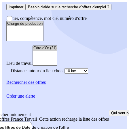
Imprimer
Besoin d'aide sur la recherche d'offres d'emploi ?
Métier, compétence, mot-clé, numéro d'offre
Lieu de travail
Distance autour du lieu choisi
Rechercher
des offres
Créer une alerte
Qui sont n
icher uniquement
 offres France Travail
Cette action recharge la liste des offres
les filtres de
Date de création
de l'offre