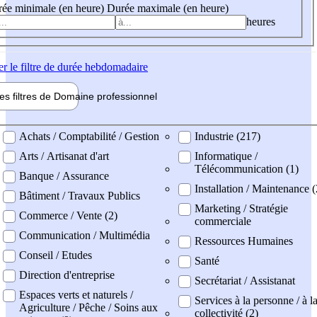
ée minimale (en heure)
Durée maximale (en heure)
heures
er
le filtre de durée hebdomadaire
les filtres de
Domaine pro
fessionnel
ne professionel
Achats / Comptabilité / Gestion
Industrie (217)
Arts / Artisanat d'art
Informatique /
Télécommunication (1)
Banque / Assurance
Installation / Maintenance (
Bâtiment / Travaux Publics
Marketing / Stratégie
Commerce / Vente (2)
commerciale
Communication / Multimédia
Ressources Humaines
Conseil / Etudes
Santé
Direction d'entreprise
Secrétariat / Assistanat
Espaces verts et naturels /
Services à la personne / à l
Agriculture / Pêche / Soins aux
collectivité (2)