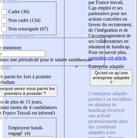
IFICATION
par France travail,
Cap emploi et ses
Cadre (36)
partenaires pour ses
actions concrètes en
Non cadre (134)
faveur du recrutement,
Non renseignée (67)
de l’intégration et de
l’accompagnement de
IRE BRUT MINIMUM
ses collaborateurs en
situation de handicap.
re minimum
Pour en savoir plus,
consultez cet article
.
ssez une périodicité pour le salaire saisi
Entreprise adaptée
NITÉS
Qu'est-ce qu'une
z parmi les 1ers à postuler
entreprise adaptée
résultats
?
urquoi serez-vous parmi les
L'entreprise adaptée
premiers à postuler ?
permet à un travailleur
es de plus de 15 jours,
en situation de
tant moins de 4 candidatures
handicap d'exercer
t France Travail est informé)
une activité
ICAP
professionnelle dans
des conditions
Employeur handi-
adaptées à ses
engagé (4)
capacités. Pour en