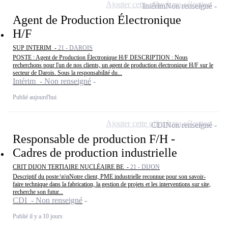
Ajouter cette offre à ma sélection
Intérim
Non renseigné
Agent de Production Électronique
H/F
SUP INTERIM -
21 - DAROIS
POSTE : Agent de Production Électronique H/F DESCRIPTION : Nous
recherchons pour l'un de nos clients, un agent de production électronique H/F sur le
secteur de Darois. Sous la responsabilité du...
Intérim - Non renseigné
Publié aujourd'hui
Ajouter cette offre à ma sélection
CDI
Non renseigné
Responsable de production F/H -
Cadres de production industrielle
CRIT DIJON TERTIAIRE NUCLÉAIRE BE -
21 - DIJON
Descriptif du poste:\n\nNotre client, PME industrielle reconnue pour son savoir-
faire technique dans la fabrication, la gestion de projets et les interventions sur site,
recherche son futur...
CDI - Non renseigné
Publié il y a 10 jours