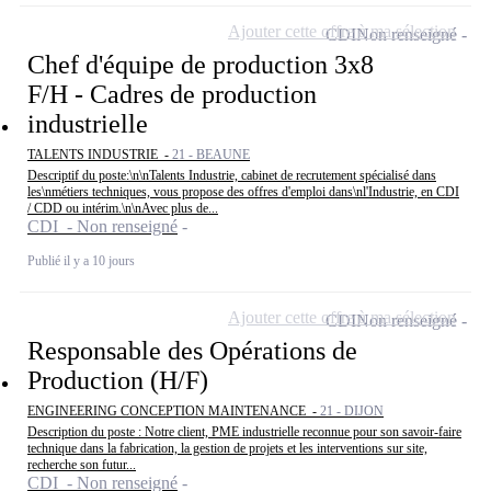
Ajouter cette offre à ma sélection
CDI
Non renseigné
Chef d'équipe de production 3x8
F/H - Cadres de production
industrielle
TALENTS INDUSTRIE -
21 - BEAUNE
Descriptif du poste:\n\nTalents Industrie, cabinet de recrutement spécialisé dans
les\nmétiers techniques, vous propose des offres d'emploi dans\nl'Industrie, en CDI
/ CDD ou intérim.\n\nAvec plus de...
CDI - Non renseigné
Publié il y a 10 jours
Ajouter cette offre à ma sélection
CDI
Non renseigné
Responsable des Opérations de
Production (H/F)
ENGINEERING CONCEPTION MAINTENANCE -
21 - DIJON
Description du poste : Notre client, PME industrielle reconnue pour son savoir-faire
technique dans la fabrication, la gestion de projets et les interventions sur site,
recherche son futur...
CDI - Non renseigné