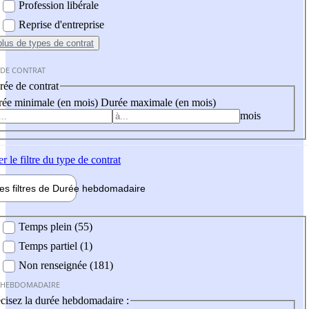
Profession libérale
Reprise d'entreprise
plus
de types de contrat
 DE CONTRAT
ée de contrat
ée minimale (en mois)
Durée maximale (en mois)
mois
er
le filtre du type de contrat
les filtres de
Durée hebdo
madaire
 hebdomadaire
Temps plein (55)
Temps partiel (1)
Non renseignée (181)
 HEBDOMADAIRE
cisez la durée hebdomadaire :