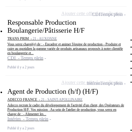
Ajouter cette offre à ma sélection
CDI
Temps plein
Responsable Production
Boulangerie/Pâtisserie H/F
TRANS PRIM -
21 - AUXONNE
Vous serez chargé(e) de : - Encadrer et animer l'équipe de production - Produire et
cuire au quotidien la gamme variée de produits artisanaux proposés à notre clientèle
en boulangerie et...
CDI - Temps plein
Publié il y a 2 jours
Ajouter cette offre à ma sélection
Intérim
Temps plein
Agent de Production (h/f) (H/F)
ADECCO FRANCE -
21 - SAINT-APOLLINAIRE
Adecco recrute le cadre du développement de l'activité d'un client, des Opérateurs de
Production H/F. Vos mission : Au sein de l'atelier de production, vous serez en
charge de : - Alimenter les...
Intérim - Temps plein
Publié il y a 2 jours