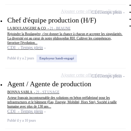
Ajouter cette offre à ma sélection
CDI
Temps plein
Chef d'équipe production (H/F)
LA BOULANGERE & CO -
21 - BEAUNE
Rejoindre la Boulangère, c'est donner la chance à chacun et accepter les singularités.
La diversité est au cœur de notre philosophie RH. Cultiver les compétences,
favoriser l'évolution...
CDI - Temps plein
Publié il y a 2 jours
Employeur handi-engagé
Ajouter cette offre à ma sélection
CDI
Temps plein
Agent / Agente de production
BONNA SABLA -
21 - ST USAGE
Acteur français incontournable des solutions en béton préfabriqué pour les
infrastructures et le bâtiment (Eau, Energie, Mobilité, Hors Site). Société à taille
humaine avec plus de 130 ans...
CDI - Temps plein
Publié il y a 10 jours