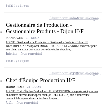
Publié il y a 11 jours
Ajouter cette offre à ma sélection
Intérim
Non renseigné
Gestionnaire de Production -
Gestionnaire Produits - Dijon H/F
MANPOWER -
21 - DIJON
POSTE : Gestionnaire de Production - Gestionnaire Produits - Dijon H/F
DESCRIPTION : Manpower DIJON TERTIAIRE ET CADRES recherche pour
son client, un acteur du secteur des technologies de pointe,...
Intérim - Non renseigné
Publié il y a 14 jours
Ajouter cette offre à ma sélection
CDI
Non renseigné
Chef d'Équipe Production H/F
HARRY HOPE -
21 - DIJON
POSTE : Chef d'Équipe Production H/F DESCRIPTION : Ce poste est à pourvoir
en horaires alternés matin/après-midi (5h-13h / 13h-21h) afin d'assurer une
continuité de supervision sur les deux équipes...
CDI - Non renseigné