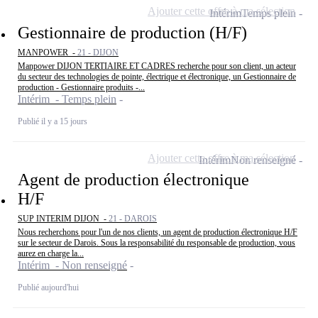
Ajouter cette offre à ma sélection
Intérim
Temps plein
Gestionnaire de production (H/F)
MANPOWER -
21 - DIJON
Manpower DIJON TERTIAIRE ET CADRES recherche pour son client, un acteur
du secteur des technologies de pointe, électrique et électronique, un Gestionnaire de
production - Gestionnaire produits -...
Intérim - Temps plein
Publié il y a 15 jours
Ajouter cette offre à ma sélection
Intérim
Non renseigné
Agent de production électronique
H/F
SUP INTERIM DIJON -
21 - DAROIS
Nous recherchons pour l'un de nos clients, un agent de production électronique H/F
sur le secteur de Darois. Sous la responsabilité du responsable de production, vous
aurez en charge la...
Intérim - Non renseigné
Publié aujourd'hui