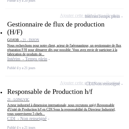
Publié il y a 20 jours
Ajouter cette offre à ma sélection
Intérim
Temps plein
Gestionnaire de flux de production
(H/F)
GOJOB -
21 - DIJON
Nous recherchons pour notre client, acteur de l'aéronautique, un gestionnaire de flux
réparation F/H pour démarrer dès que possible. Vous avez envie de participer à la
fabrication de produits de...
Intérim - Temps plein
Publié il y a 21 jours
Ajouter cette offre à ma sélection
CDI
Non renseigné
Responsable de Production h/f
21 - LONGVIC
Acteur industriel à dimension internationale, nous recrutons un(e) Responsable
d'Unité de Production h/f en CDI.Sous la responsabilité du Directeur Industriel,
vous superviserez 5 chefs...
CDI - Non renseigné
Publié il y a 21 jours