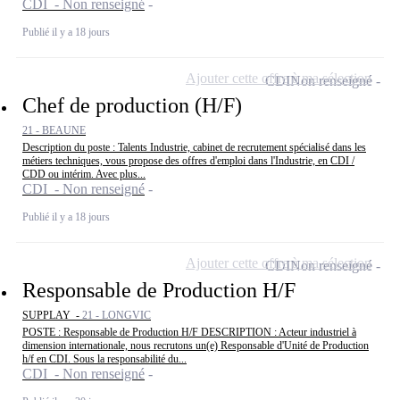
CDI - Non renseigné
Publié il y a 18 jours
Ajouter cette offre à ma sélection
CDI
Non renseigné
Chef de production (H/F)
21 - BEAUNE
Description du poste : Talents Industrie, cabinet de recrutement spécialisé dans les
métiers techniques, vous propose des offres d'emploi dans l'Industrie, en CDI /
CDD ou intérim. Avec plus...
CDI - Non renseigné
Publié il y a 18 jours
Ajouter cette offre à ma sélection
CDI
Non renseigné
Responsable de Production H/F
SUPPLAY -
21 - LONGVIC
POSTE : Responsable de Production H/F DESCRIPTION : Acteur industriel à
dimension internationale, nous recrutons un(e) Responsable d'Unité de Production
h/f en CDI. Sous la responsabilité du...
CDI - Non renseigné