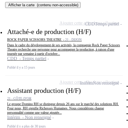
Afficher la carte
(contenu non-accessible)
Ajouter cette offre à ma sélection
CDD
Temps partiel
Attaché-e de production (H/F)
ROCK PAPER SCISSORS THEATRE -
21 - DIJON
Dans le cadre du développement de ses activités, la compagnie Rock Paper Scissors
Theatre recherche une personne pour accompagner la production, à raison d'une
journée par semaine à partir d'octobre...
CDD - Temps partiel
Publié il y a 15 jours
Ajouter cette offre à ma sélection
Intérim
Non renseigné
Assistant production (H/F)
21 - CÔTE-D'OR
Le groupe Domino RH se distingue depuis 26 ans sur le marché des solutions RH.
Pour nous, RH signifie Richesses Humaines. Nous considérons chaque
personnalité comme une valeur ajoutée...
Intérim - Non renseigné
Publié il y a plus de 30 jours