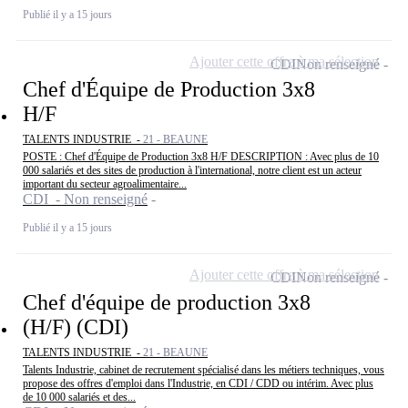
Publié il y a 15 jours
Ajouter cette offre à ma sélection
CDI
Non renseigné
Chef d'Équipe de Production 3x8
H/F
TALENTS INDUSTRIE -
21 - BEAUNE
POSTE : Chef d'Équipe de Production 3x8 H/F DESCRIPTION : Avec plus de 10
000 salariés et des sites de production à l'international, notre client est un acteur
important du secteur agroalimentaire...
CDI - Non renseigné
Publié il y a 15 jours
Ajouter cette offre à ma sélection
CDI
Non renseigné
Chef d'équipe de production 3x8
(H/F) (CDI)
TALENTS INDUSTRIE -
21 - BEAUNE
Talents Industrie, cabinet de recrutement spécialisé dans les métiers techniques, vous
propose des offres d'emploi dans l'Industrie, en CDI / CDD ou intérim. Avec plus
de 10 000 salariés et des...